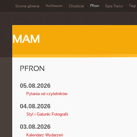
Archiwum
Pfron
Tagi
Strona główna
Chodźcie
Spis Treści
MAM
PFRON
05.08.2026
Pytania od czytelników
04.08.2026
Styl i Gatunki Fotografii
03.08.2026
Kalendarz Wydarzeń