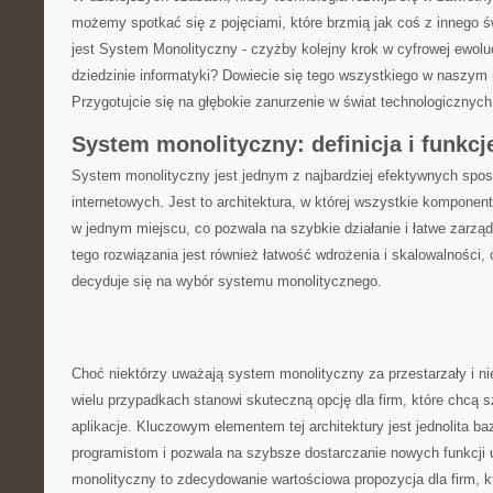
możemy spotkać się z pojęciami, które brzmią jak coś z innego ś
jest System Monolityczny ​-⁢ czyżby kolejny ⁤krok​ w ‌cyfrowej ewolu
dziedzinie informatyki? Dowiecie się tego ⁣wszystkiego w naszym 
Przygotujcie się​ na​ głębokie‌ zanurzenie⁢ w świat⁤ technologicznych
System monolityczny: definicja⁣ i funkcj
System monolityczny jest⁤ jednym z najbardziej efektywnych spo
internetowych. Jest to architektura, w której wszystkie komponent
w jednym miejscu, co pozwala na szybkie działanie⁢ i łatwe zarzą
tego rozwiązania jest również łatwość wdrożenia i ‌skalowalności, ​c
decyduje się na wybór ​systemu monolitycznego.
Choć niektórzy uważają system monolityczny za przestarzały i ni
wielu przypadkach stanowi skuteczną opcję dla firm, które chcą 
aplikacje. Kluczowym elementem tej architektury jest jednolita baz
programistom i pozwala na szybsze dostarczanie nowych funkcj
monolityczny to zdecydowanie wartościowa propozycja dla firm, któ