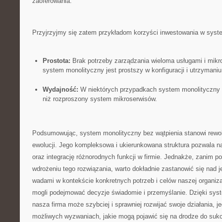
zaoferowania.
Przyjrzyjmy się zatem przykładom korzyści inwestowania w ‍syst
Prostota:
Brak potrzeby zarządzania wieloma usługami i⁢ mikr
system monolityczny jest prostszy w konfiguracji i utrzymaniu
Wydajność:
W niektórych przypadkach system monolityczny m
niż rozproszony system mikroserwisów.
Podsumowując, system monolityczny bez wątpienia stanowi‍ rewol
ewolucji. Jego kompleksowa i ukierunkowana struktura pozwala na
oraz ⁢integrację różnorodnych funkcji w firmie. ⁤Jednakże, ⁣zanim 
wdrożeniu tego rozwiązania, warto dokładnie zastanowić się nad je
wadami w kontekście konkretnych potrzeb i ​celów ​naszej organiza
mogli podejmować decyzje świadomie i⁤ przemyślanie. Dzięki ⁢sys
‌nasza firma może szybciej ⁣i sprawniej rozwijać ⁢swoje działania, j
możliwych wyzwaniach, jakie ⁤mogą pojawić się na drodze do suk