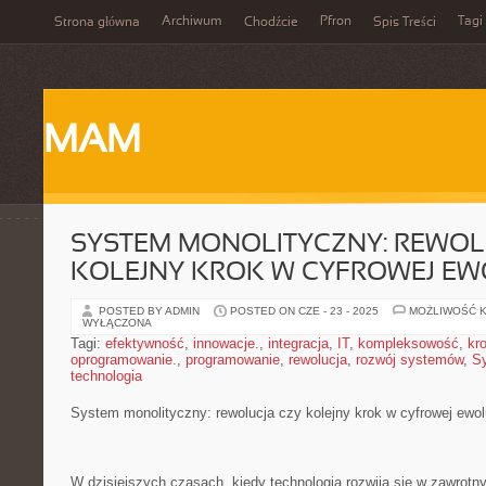
Archiwum
Pfron
Tagi
Strona główna
Chodźcie
Spis Treści
MAM
SYSTEM MONOLITYCZNY: REWOL
KOLEJNY KROK W CYFROWEJ EW
POSTED BY ADMIN
POSTED ON CZE - 23 - 2025
MOŻLIWOŚĆ 
WYŁĄCZONA
Tagi:
efektywność
,
innowacje.
,
integracja
,
IT
,
kompleksowość
,
kr
oprogramowanie.
,
programowanie
,
rewolucja
,
rozwój systemów
,
S
technologia
System⁣ monolityczny: ‌rewolucja czy kolejny krok w cyfrowej ‌ewol
W dzisiejszych ​czasach, kiedy ‌technologia rozwija się w zawrotn