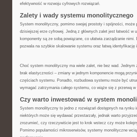
efektywność w⁣ rozwoju cyfrowych rozwiązań.
Zalety i wady systemu monolitycznego
System monolityczny, pomimo swojej prostoty i spójności, może‍ 
dzisiejszej erze ⁣cyfrowej. Jedną ‍z głównych zalet jest łatwość w 
komponenty są ze sobą powiązane,​ co ułatwia ​zarządzanie nimi. 
pozwala na szybkie skalowanie systemu oraz łatwą identyfikację ‌i
Choć ⁢system monolityczny ma‌ wiele zalet,⁣ nie ⁤bez wad. Jednym​
brak elastyczności – zmiany w jednym komponencie mogą przynie
częściach systemu. Ponadto, rozbudowa ⁤systemu może być utrud
wymagać zatrzymania całego⁢ systemu,⁤ co wiąże się z przerwą w j
Czy‌ warto ‍inwestować w system monol
System ‌monolityczny to jedno z ​rozwiązań dostępnych ‌na rynku 
niektórych może się wydawać przestarzały, jednak warto przyjrzeć⁤
zrozumieć, czy rzeczywiście jest to krok wstecz czy może kolejny
Pomimo popularności ‍mikroserwisów, systemy monolityczne wcią