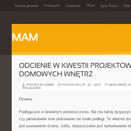
Archiwum
Pfron
Tagi
Strona główna
Chodźcie
Spis Treści
MAM
ODCIENIE W KWESTII PROJEKTO
DOMOWYCH WNĘTRZ
POSTED BY ADMIN
POSTED ON LIP - 31 - 2025
MOŻLIWOŚĆ 
WYŁĄCZONA
Dywany
Podłoga jest w dowolnym pomieszczeniu. Nie ma takiej dyspozycji
czy jakiekolwiek inne ulokowanie nie miało podłogi. To właśnie d
jest postawienie ściany, sufitu, dopuszczalne jest wybudowanie ob