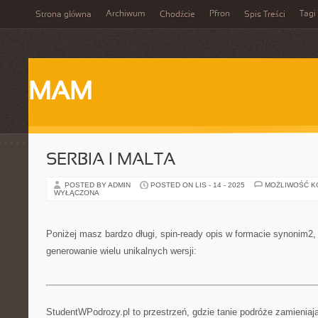
Archiwum
Pfron
Tagi
Strona główna
Chodźcie
Spis Treści
MAM
SERBIA I MALTA
POSTED BY ADMIN
POSTED ON LIS - 14 - 2025
MOŻLIWOŚĆ 
WYŁĄCZONA
Poniżej masz bardzo długi, spin-ready opis w formacie synonim2
generowanie wielu unikalnych wersji:
StudentWPodrozy.pl to przestrzeń, gdzie tanie podróże zamieniaj