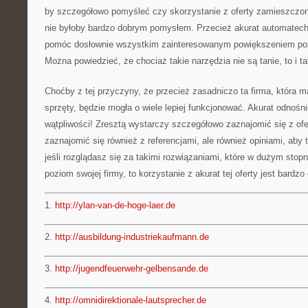
by szczegółowo pomyśleć czy skorzystanie z oferty zamieszczone
nie byłoby bardzo dobrym pomysłem. Przecież akurat automatech.p
pomóc dosłownie wszystkim zainteresowanym powiększeniem pozi
Można powiedzieć, że chociaż takie narzędzia nie są tanie, to i 
Choćby z tej przyczyny, że przecież zasadniczo ta firma, która 
sprzęty, będzie mogła o wiele lepiej funkcjonować. Akurat odnośn
wątpliwości! Zresztą wystarczy szczegółowo zaznajomić się z ofe
zaznajomić się również z referencjami, ale również opiniami, aby
jeśli rozglądasz się za takimi rozwiązaniami, które w dużym sto
poziom swojej firmy, to korzystanie z akurat tej oferty jest bard
1.
http://ylan-van-de-hoge-laer.de
2.
http://ausbildung-industriekaufmann.de
3.
http://jugendfeuerwehr-gelbensande.de
4.
http://omnidirektionale-lautsprecher.de