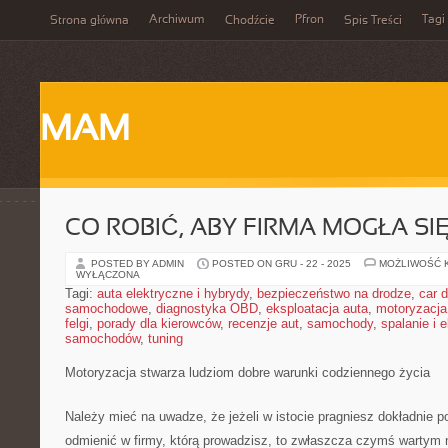
Archiwum
Pfron
Tagi
Strona główna
Chodźcie
Spis Treści
MAM
CO ROBIĆ, ABY FIRMA MOGŁA SI
POSTED BY ADMIN
POSTED ON GRU - 22 - 2025
MOŻLIWOŚĆ 
WYŁĄCZONA
Tagi:
auta elektryczne i hybrydy
,
bezpieczeństwo na drodze
,
car d
samochodowe
,
diagnostyka OBD
,
eksploatacja auta
,
motoryzacja
felgi
,
porady dla kierowców
,
recenzje aut
,
samochody
,
spalanie i 
samochodów
,
tuning
Motoryzacja stwarza ludziom dobre warunki codziennego życia
Należy mieć na uwadze, że jeżeli w istocie pragniesz dokładnie 
odmienić w firmy, którą prowadzisz, to zwłaszcza czymś wartym ni