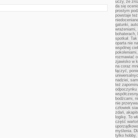
uczy, że zr
da się oceni
prostym podz
powstaje te
niedoceniane
gatunki, aut
wrażeniami, 
bohaterach, 
spotkał. Tak
oparta nie n
wspólnej ci
pokoleniami
rozmawiać os
zjawisko w k
na coraz mnie
łączyć, pon
uniwersalnych
nadziei, sam
też zapomina
odpoczynku 
współczesny
bodźcami, n
nie przerywa
człowiek sia
zdań, akapit
logikę. To w
część warto
uporządkować
myślenia. Dl
tylko hobby,