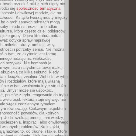
których przecież nikt z nich nigdy nie
 rodzi się
społeczność tematyczna
a hałasie i chwilowej modzie, ale na
ekawości. Książki tworzą mosty między
, bo o tych samych tekstach mogą
oby młode i starsze. To rzadkie
ulturze, która często dzieli odbiorców
jsze grupy. Dobra literatura potrafi
ieważ dotyka spraw naprawdę
: miłości, straty, ambicji, winy,
otności i potrzeby sensu. Nie można
ć o tym, że czytanie jest formą
innego rodzaju niż większość
ch rozrywek. Nie bombarduje
ie wymusza natychmiastowej reakcji,
 skupienia co kilka sekund. Kiedy
da z książką, zwalnia. Wchodzi w rytm
ów i rozdziałów, które mają własną
łaśnie w tym zwolnieniu kryje się duża
ści. Umysł może się uspokoić,
, przejść z trybu reagowania do trybu
a wielu osób lektura staje się więc nie
 ale wręcz codziennym rytuałem
ącym równowagę. Ciekawym aspektem
óżnorodność powodów, dla których
ją. Jedni szukają emocji, inni wiedzy,
 pocieszenia, inspiracji albo chwilowego
d własnych problemów. Są książki,
ją nazwać to, co trudne, i takie, które
we drogi myślenia. Niektóre przychodzą