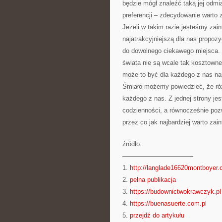
będzie mógł znaleźć taką jej odmia
preferencji – zdecydowanie warto 
Jeżeli w takim razie jesteśmy zai
najatrakcyjniejszą dla nas propoz
do dowolnego ciekawego miejsca. 
świata nie są wcale tak kosztowne 
może to być dla każdego z nas n
Śmiało możemy powiedzieć, że róż
każdego z nas. Z jednej strony je
codzienności, a równocześnie poz
przez co jak najbardziej warto zain
źródło:
———————————
1.
http://langlade16620montboyer
2.
pełna publikacja
3.
https://budownictwokrawczyk.pl
4.
https://buenasuerte.com.pl
5.
przejdź do artykułu