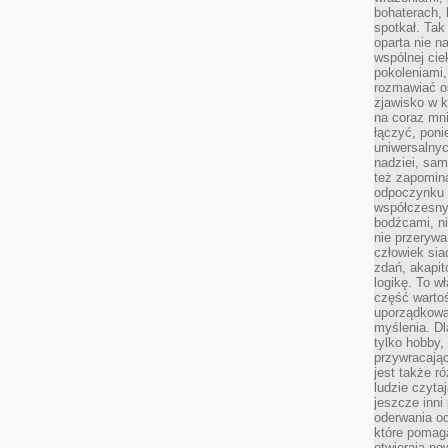
bohaterach, 
spotkał. Tak
oparta nie n
wspólnej ci
pokoleniami
rozmawiać os
zjawisko w k
na coraz mnie
łączyć, pon
uniwersalnych
nadziei, sam
też zapomina
odpoczynku 
współczesny
bodźcami, n
nie przerywa
człowiek sia
zdań, akapit
logikę. To w
część warto
uporządkować
myślenia. Dl
tylko hobby,
przywracaj
jest także r
ludzie czyta
jeszcze inni
oderwania o
które pomaga
otwierają no