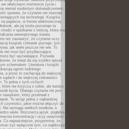
a we właściwym momencie życia i
 się niemal osobistym doświadczeniem.
ość sprawia, że czytanie nie starzeje
eniających się technologii. Książka
 na papierze, w formie elektronicznej
iobook, ale jej istota pozostaje ta
chodzi o spotkanie z treścią, która ma
tałcania wewnętrznego świata
rto też zauważyć, że czytanie uczy
ięcej książek człowiek poznaje, tym
rywa, jak wiele jeszcze nie wie. To
e nie musi być przytłaczające.
 może być wyzwalające. Pozwala
dzenie, że świat da się szybko opisać
ym schematem. Literatura i książki
pokazują ogrom ludzkiego
a, a przez to zachęcają do większej
w sądach i do większej ciekawości
. To jedna z tych cichych
, które nie krzyczą o sobie, ale bardzo
osób bycia. Dlatego czytanie nie jest
 nawykiem, który przetrwał z
epok. To wciąż jedna z najbardziej
ch czynności, jakie można włączyć do
. Nie wymaga wielkich środków, a
bardzo wiele. Rozszerza język, pogłębia
zmacnia koncentrację i uczy uważności
a. Co najważniejsze, przypomina, że
 musi żyć wyłącznie tym, co najbliższe