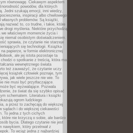
ącym równowagę. Ciekawym aspektem
óżnorodność powodów, dla których
ją. Jedni szukają emocji, inni wiedzy,
 pocieszenia, inspiracji albo chwilowego
d własnych problemów. Są książki,
ją nazwać to, co trudne, i takie, które
we drogi myślenia. Niektóre przychodzą
a we właściwym momencie życia i
 się niemal osobistym doświadczeniem.
ość sprawia, że czytanie nie starzeje
eniających się technologii. Książka
 na papierze, w formie elektronicznej
iobook, ale jej istota pozostaje ta
chodzi o spotkanie z treścią, która ma
tałcania wewnętrznego świata
rto też zauważyć, że czytanie uczy
ięcej książek człowiek poznaje, tym
rywa, jak wiele jeszcze nie wie. To
e nie musi być przytłaczające.
 może być wyzwalające. Pozwala
dzenie, że świat da się szybko opisać
ym schematem. Literatura i książki
pokazują ogrom ludzkiego
a, a przez to zachęcają do większej
w sądach i do większej ciekawości
. To jedna z tych cichych
, które nie krzyczą o sobie, ale bardzo
osób bycia. Dlatego czytanie nie jest
 nawykiem, który przetrwał z
epok. To wciąż jedna z najbardziej