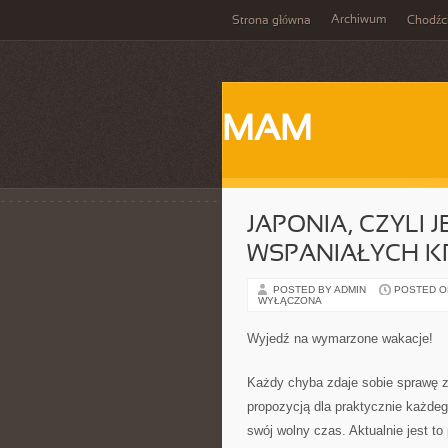
Archiwum
Strona główna
Chodźc
MAM
JAPONIA, CZYLI 
WSPANIAŁYCH K
POSTED BY ADMIN
POSTED ON 
WYŁĄCZONA
Wyjedź na wymarzone wakacje!
Każdy chyba zdaje sobie sprawę z 
propozycją dla praktycznie każdeg
swój wolny czas. Aktualnie jest t