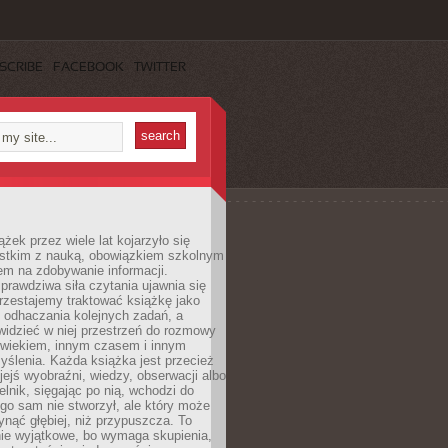
SCRIBE
FACEBOOK
TWITTER
ążek przez wiele lat kojarzyło się
stkim z nauką, obowiązkiem szkolnym
em na zdobywanie informacji.
rawdziwa siła czytania ujawnia się
rzestajemy traktować książkę jako
 odhaczania kolejnych zadań, a
idzieć w niej przestrzeń do rozmowy
owiekiem, innym czasem i innym
ślenia. Każda książka jest przecież
ejś wyobraźni, wiedzy, obserwacji albo
elnik, sięgając po nią, wchodzi do
ego sam nie stworzył, ale który może
ynąć głębiej, niż przypuszcza. To
ie wyjątkowe, bo wymaga skupienia,