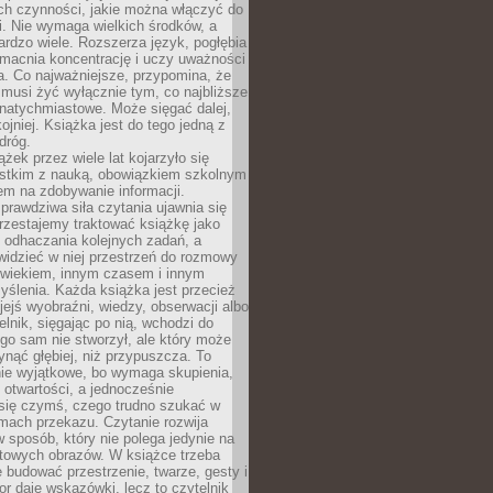
ch czynności, jakie można włączyć do
. Nie wymaga wielkich środków, a
bardzo wiele. Rozszerza język, pogłębia
zmacnia koncentrację i uczy uważności
a. Co najważniejsze, przypomina, że
 musi żyć wyłącznie tym, co najbliższe
j natychmiastowe. Może sięgać dalej,
kojniej. Książka jest do tego jedną z
dróg.
ążek przez wiele lat kojarzyło się
stkim z nauką, obowiązkiem szkolnym
em na zdobywanie informacji.
rawdziwa siła czytania ujawnia się
rzestajemy traktować książkę jako
 odhaczania kolejnych zadań, a
idzieć w niej przestrzeń do rozmowy
owiekiem, innym czasem i innym
ślenia. Każda książka jest przecież
ejś wyobraźni, wiedzy, obserwacji albo
elnik, sięgając po nią, wchodzi do
ego sam nie stworzył, ale który może
ynąć głębiej, niż przypuszcza. To
ie wyjątkowe, bo wymaga skupienia,
i otwartości, a jednocześnie
się czymś, czego trudno szukać w
mach przekazu. Czytanie rozwija
 sposób, który nie polega jedynie na
otowych obrazów. W książce trzeba
 budować przestrzenie, twarze, gesty i
tor daje wskazówki, lecz to czytelnik