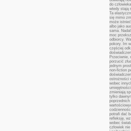
do człowiek
wtedy stają
Ta elastyczn
się mimo zmi
może istnieć
albo jako aud
sama. Nadal 
moc przeksz
odbiorcy. Wa
pokory. Im w
częściej odk
doświadczeni
Przeciwnie,
porzucić złu
jednym prost
non-fiction 
doświadczeni
ostrożności 
wobec innych
umiejętności
zmieniają sp
tylko dawnym
poprzednich 
wartościowy
codzienności
potrafi dać 
refleksję, w
wobec świat
człowiek nie