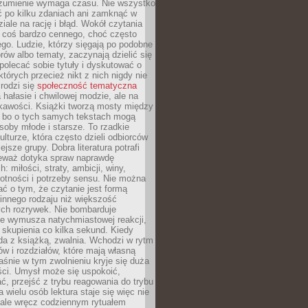
ozumienie wymaga czasu. Nie wszystko
ć po kilku zdaniach ani zamknąć w
iale na rację i błąd. Wokół czytania
ż coś bardzo cennego, choć często
go. Ludzie, którzy sięgają po podobne
orów albo tematy, zaczynają dzielić się
polecać sobie tytuły i dyskutować o
których przecież nikt z nich nigdy nie
 rodzi się
społeczność tematyczna
a hałasie i chwilowej modzie, ale na
ekawości. Książki tworzą mosty między
, bo o tych samych tekstach mogą
oby młode i starsze. To rzadkie
ulturze, która często dzieli odbiorców
jsze grupy. Dobra literatura potrafi
ieważ dotyka spraw naprawdę
: miłości, straty, ambicji, winy,
otności i potrzeby sensu. Nie można
ć o tym, że czytanie jest formą
innego rodzaju niż większość
ch rozrywek. Nie bombarduje
ie wymusza natychmiastowej reakcji,
 skupienia co kilka sekund. Kiedy
da z książką, zwalnia. Wchodzi w rytm
ów i rozdziałów, które mają własną
łaśnie w tym zwolnieniu kryje się duża
ści. Umysł może się uspokoić,
, przejść z trybu reagowania do trybu
a wielu osób lektura staje się więc nie
 ale wręcz codziennym rytuałem