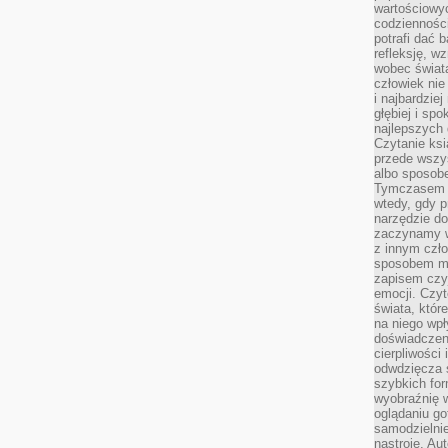
wartościowy
codzienności
potrafi dać 
refleksję, w
wobec świat
człowiek nie
i najbardzie
głębiej i spo
najlepszych 
Czytanie ksi
przede wszy
albo sposob
Tymczasem p
wtedy, gdy p
narzędzie do
zaczynamy w
z innym czł
sposobem my
zapisem czyj
emocji. Czyt
świata, któr
na niego wpł
doświadczen
cierpliwości 
odwdzięcza 
szybkich for
wyobraźnię w
oglądaniu g
samodzielnie
nastroje. Au