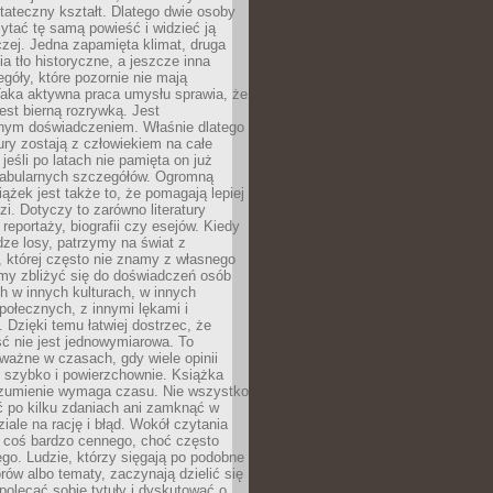
tateczny kształt. Dlatego dwie osoby
tać tę samą powieść i widzieć ją
czej. Jedna zapamięta klimat, druga
cia tło historyczne, a jeszcze inna
góły, które pozornie nie mają
Taka aktywna praca umysłu sprawia, że
jest bierną rozrywką. Jest
nym doświadczeniem. Właśnie dlatego
tury zostają z człowiekiem na całe
jeśli po latach nie pamięta on już
fabularnych szczegółów. Ogromną
iążek jest także to, że pomagają lepiej
zi. Dotyczy to zarówno literatury
i reportaży, biografii czy esejów. Kiedy
ze losy, patrzymy na świat z
 której często nie znamy z własnego
my zbliżyć się do doświadczeń osób
 w innych kulturach, w innych
ołecznych, z innymi lękami i
. Dzięki temu łatwiej dostrzec, że
ć nie jest jednowymiarowa. To
ważne w czasach, gdy wiele opinii
ę szybko i powierzchownie. Książka
ozumienie wymaga czasu. Nie wszystko
ć po kilku zdaniach ani zamknąć w
iale na rację i błąd. Wokół czytania
ż coś bardzo cennego, choć często
go. Ludzie, którzy sięgają po podobne
orów albo tematy, zaczynają dzielić się
polecać sobie tytuły i dyskutować o