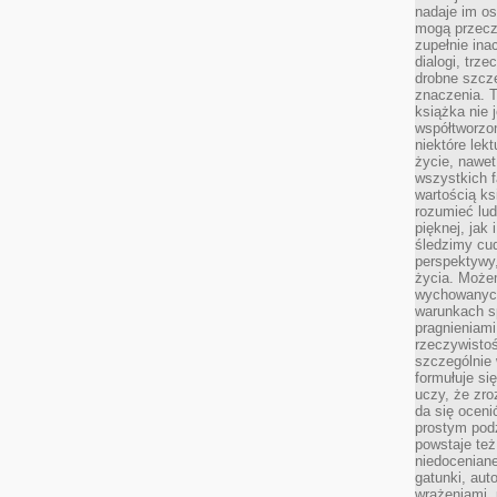
nadaje im os
mogą przeczy
zupełnie ina
dialogi, trze
drobne szcze
znaczenia. 
książka nie 
współtworzo
niektóre lek
życie, nawet 
wszystkich 
wartością ks
rozumieć lud
pięknej, jak 
śledzimy cud
perspektywy,
życia. Może
wychowanych
warunkach sp
pragnieniami
rzeczywistoś
szczególnie 
formułuje si
uczy, że zr
da się oceni
prostym podz
powstaje te
niedoceniane
gatunki, aut
wrażeniami, 