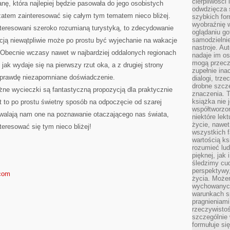
cierpliwości 
nę, która najlepiej będzie pasowała do jego osobistych
odwdzięcza 
zatem zainteresować się całym tym tematem nieco bliżej.
szybkich for
wyobraźnię w
nteresowani szeroko rozumianą turystyką, to zdecydowanie
oglądaniu g
samodzielnie
ycją niewątpliwie może po prostu być wyjechanie na wakacje
nastroje. Au
Obecnie wczasy nawet w najbardziej oddalonych regionach
nadaje im os
mogą przeczy
jak wydaje się na pierwszy rzut oka, a z drugiej strony
zupełnie ina
aprawdę niezapomniane doświadczenie.
dialogi, trze
drobne szcze
ne wycieczki są fantastyczną propozycją dla praktycznie
znaczenia. 
książka nie 
st to po prostu świetny sposób na odpoczęcie od szarej
współtworzo
walają nam one na poznawanie otaczającego nas świata,
niektóre lek
życie, nawet 
teresować się tym nieco bliżej!
wszystkich 
wartością ks
rozumieć lud
pięknej, jak 
śledzimy cud
perspektywy,
.com
życia. Może
wychowanych
warunkach sp
pragnieniami
rzeczywistoś
szczególnie 
formułuje si