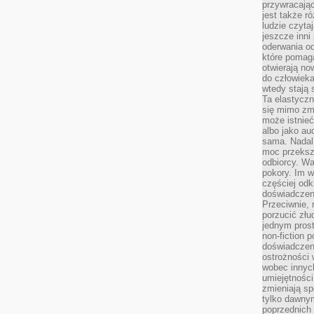
przywracaj
jest także r
ludzie czyta
jeszcze inni
oderwania o
które pomaga
otwierają no
do człowiek
wtedy stają
Ta elastyczn
się mimo zmi
może istnieć
albo jako aud
sama. Nadal 
moc przeksz
odbiorcy. Wa
pokory. Im w
częściej odk
doświadczeni
Przeciwnie,
porzucić złu
jednym prost
non-fiction 
doświadczeni
ostrożności 
wobec innych
umiejętności
zmieniają sp
tylko dawnym
poprzednich 