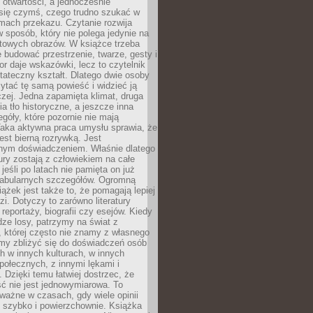
i otwartości, a jednocześnie
się czymś, czego trudno szukać w
mach przekazu. Czytanie rozwija
 sposób, który nie polega jedynie na
otowych obrazów. W książce trzeba
 budować przestrzenie, twarze, gesty i
tor daje wskazówki, lecz to czytelnik
tateczny kształt. Dlatego dwie osoby
tać tę samą powieść i widzieć ją
czej. Jedna zapamięta klimat, druga
cia tło historyczne, a jeszcze inna
góły, które pozornie nie mają
Taka aktywna praca umysłu sprawia, że
jest bierną rozrywką. Jest
nym doświadczeniem. Właśnie dlatego
tury zostają z człowiekiem na całe
jeśli po latach nie pamięta on już
fabularnych szczegółów. Ogromną
iążek jest także to, że pomagają lepiej
zi. Dotyczy to zarówno literatury
i reportaży, biografii czy esejów. Kiedy
ze losy, patrzymy na świat z
 której często nie znamy z własnego
my zbliżyć się do doświadczeń osób
 w innych kulturach, w innych
ołecznych, z innymi lękami i
. Dzięki temu łatwiej dostrzec, że
ć nie jest jednowymiarowa. To
ważne w czasach, gdy wiele opinii
ę szybko i powierzchownie. Książka