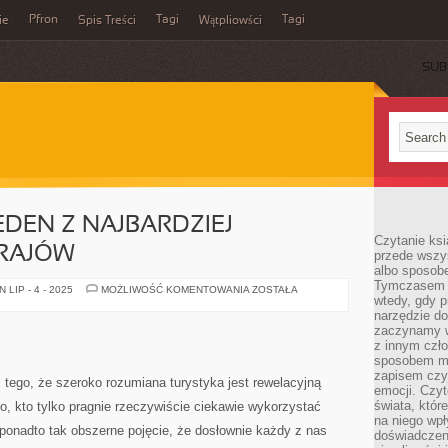
Pfron
Tagi
Tagi
ie
Spis Treści
Wątpliowści
SUB
JEDEN Z NAJBARDZIEJ
Czytanie ksi
RAJÓW
przede wszy
albo sposob
Tymczasem p
JAPONIA,
LIP - 4 - 2025
MOŻLIWOŚĆ KOMENTOWANIA
ZOSTAŁA
wtedy, gdy p
CZYLI
JEDEN
narzędzie do
Z
zaczynamy w
NAJBARDZIEJ
WSPANIAŁYCH
z innym czł
KRAJÓW
sposobem my
zapisem czyj
tego, że szeroko rozumiana turystyka jest rewelacyjną
emocji. Czyt
świata, któr
o, kto tylko pragnie rzeczywiście ciekawie wykorzystać
na niego wpł
o ponadto tak obszerne pojęcie, że dosłownie każdy z nas
doświadczen