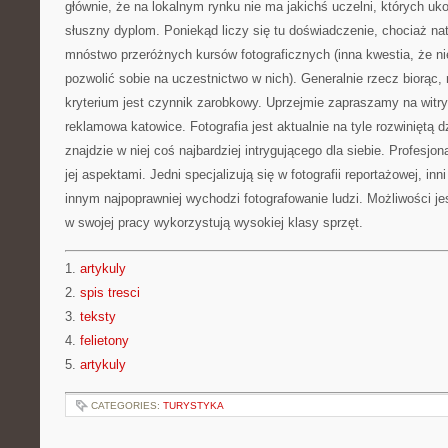
głównie, że na lokalnym rynku nie ma jakichś uczelni, których uk
słuszny dyplom. Poniekąd liczy się tu doświadczenie, chociaż nat
mnóstwo przeróżnych kursów fotograficznych (inna kwestia, że ni
pozwolić sobie na uczestnictwo w nich). Generalnie rzecz biorąc,
kryterium jest czynnik zarobkowy. Uprzejmie zapraszamy na witryn
reklamowa katowice. Fotografia jest aktualnie na tyle rozwiniętą d
znajdzie w niej coś najbardziej intrygującego dla siebie. Profesjon
jej aspektami. Jedni specjalizują się w fotografii reportażowej, inn
innym najpoprawniej wychodzi fotografowanie ludzi. Możliwości jes
w swojej pracy wykorzystują wysokiej klasy sprzęt.
1.
artykuly
2.
spis tresci
3.
teksty
4.
felietony
5.
artykuly
CATEGORIES:
TURYSTYKA