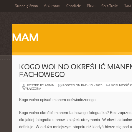
Archiwum
Pfron
Tagi
Strona główna
Chodźcie
Spis Treści
MAM
KOGO WOLNO OKREŚLIĆ MIANE
FACHOWEGO
POSTED BY ADMIN
POSTED ON PAŹ - 13 - 2025
MOŻLIWOŚĆ 
WYŁĄCZONA
Kogo wolno opisać mianem doświadczonego
Kogo wolno określić mianem fachowego fotografika? Bez zaprzecza
dla jakiej fotografia stanowi zalążek utrzymania. W chwili aktualnej
definiuje. W o dużo mniejszym stopniu niż kiedyś bierze się pod