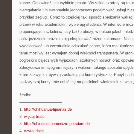
konne. Odpowiedź jest wybitnie prosta. Wszelkie czartery są to 
nieregularnie lub ewentualnie jednorazowo podejmować usługi z as
przykład żeglugi. Coraz to częściej taki sposób spędzania wakacj
przerw w roku akademickim wybierają studenci. W internecie mo
proponujących szkolenia, czy także obozy, w trakcie jakich młodzi
obóz jeździecki oraz ruszają eksplorować różne zakamarki. Najl
wydelegować lub ewentualnie odszukać osobę, która ma ukończon
temu możliwy jest wynajem dobrej wielkości transportera. W gron
pogłoski o bajecznych wyjazdach, szalonych nocach oraz opowieś
Zdecydowanie najogromniejszym walorem takiego sposobu spędze
które zazwyczaj bywają zaskakująco humorystyczne. Pobyt nad ma
nadzwyczaj korzystnie odbić się na portfelach właścicieli ze wzg
źródło:
———————————
1.
http://chihuahua-tijuanas.de
2.
więcej treści
3.
http://chinesischemedizin-potsdam.de
4.
czytaj dalej