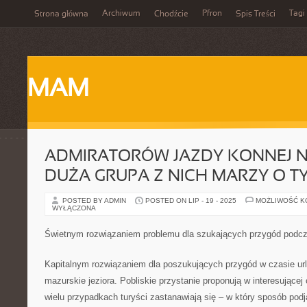
Archiwum
Pfron
Tagi
Strona główna
Chodźcie
Spis Treści
MAM
ADMIRATORÓW JAZDY KONNEJ NI
DUŻA GRUPA Z NICH MARZY O T
POSTED BY ADMIN
POSTED ON LIP - 19 - 2025
MOŻLIWOŚĆ 
WYŁĄCZONA
Świetnym rozwiązaniem problemu dla szukających przygód podcz
Kapitalnym rozwiązaniem dla poszukujących przygód w czasie url
mazurskie jeziora. Pobliskie przystanie proponują w interesującej
wielu przypadkach turyści zastanawiają się – w który sposób pod