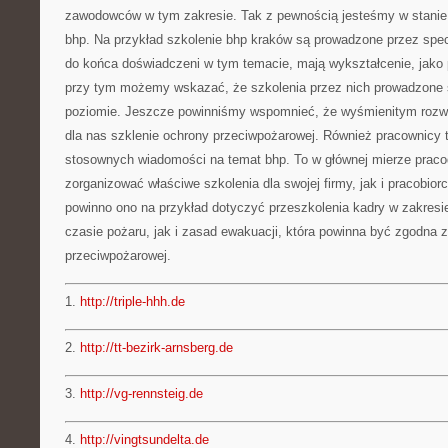
zawodowców w tym zakresie. Tak z pewnością jesteśmy w stanie
bhp. Na przykład szkolenie bhp kraków są prowadzone przez spe
do końca doświadczeni w tym temacie, mają wykształcenie, jako 
przy tym możemy wskazać, że szkolenia przez nich prowadzone
poziomie. Jeszcze powinniśmy wspomnieć, że wyśmienitym rozw
dla nas szklenie ochrony przeciwpożarowej. Również pracownicy t
stosownych wiadomości na temat bhp. To w głównej mierze pra
zorganizować właściwe szkolenia dla swojej firmy, jak i pracobiorc
powinno ono na przykład dotyczyć przeszkolenia kadry w zakres
czasie pożaru, jak i zasad ewakuacji, która powinna być zgodna z
przeciwpożarowej.
1.
http://triple-hhh.de
2.
http://tt-bezirk-arnsberg.de
3.
http://vg-rennsteig.de
4.
http://vingtsundelta.de