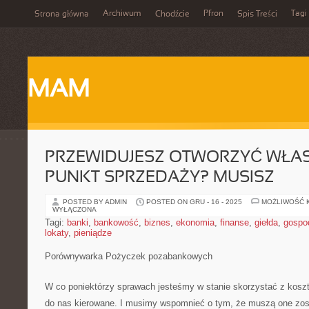
Archiwum
Pfron
Tagi
Strona główna
Chodźcie
Spis Treści
MAM
PRZEWIDUJESZ OTWORZYĆ WŁA
PUNKT SPRZEDAŻY? MUSISZ
POSTED BY ADMIN
POSTED ON GRU - 16 - 2025
MOŻLIWOŚĆ 
WYŁĄCZONA
Tagi:
banki
,
bankowość
,
biznes
,
ekonomia
,
finanse
,
giełda
,
gospo
lokaty
,
pieniądze
Porównywarka Pożyczek pozabankowych
W co poniektórzy sprawach jesteśmy w stanie skorzystać z koszto
do nas kierowane. I musimy wspomnieć o tym, że muszą one zo