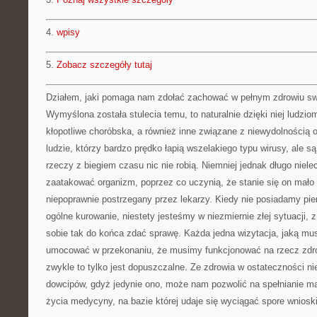
4.
wpisy
5.
Zobacz szczegóły tutaj
Działem, jaki pomaga nam zdołać zachować w pełnym zdrowiu swo
Wymyślona została stulecia temu, to naturalnie dzięki niej ludzi
kłopotliwe choróbska, a również inne związane z niewydolnością o
ludzie, którzy bardzo prędko łapią wszelakiego typu wirusy, ale są
rzeczy z biegiem czasu nic nie robią. Niemniej jednak długo niel
zaatakować organizm, poprzez co uczynią, że stanie się on mało
niepoprawnie postrzegany przez lekarzy. Kiedy nie posiadamy pie
ogólne kurowanie, niestety jesteśmy w niezmiernie złej sytuacji, z
sobie tak do końca zdać sprawę. Każda jedna wizytacja, jaką m
umocować w przekonaniu, że musimy funkcjonować na rzecz zdrow
zwykle to tylko jest dopuszczalne. Ze zdrowia w ostateczności ni
dowcipów, gdyż jedynie ono, może nam pozwolić na spełnianie ma
życia medycyny, na bazie której udaje się wyciągać spore wnioski