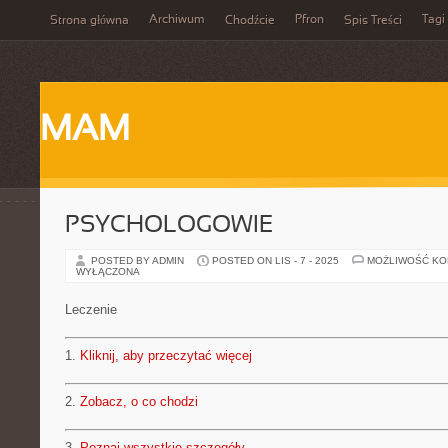
Archiwum
Pfron
Tagi
Strona główna
Chodźcie
Spis Treści
MAM
PSYCHOLOGOWIE
POSTED BY ADMIN
POSTED ON LIS - 7 - 2025
MOŻLIWOŚĆ K
WYŁĄCZONA
Leczenie
1.
Kliknij, aby przeczytać więcej
2.
Zobacz, o co chodzi
3.
Poznaj wszystkie szczegóły