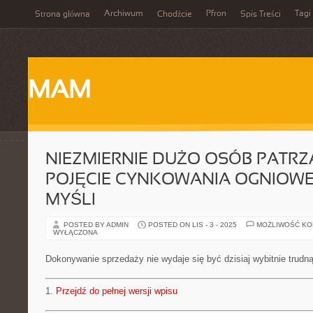
Archiwum
Pfron
Tagi
Strona główna
Chodźcie
Spis Treści
MAM
NIEZMIERNIE DUŻO OSÓB PATR
POJĘCIE CYNKOWANIA OGNIOW
MYŚLI
POSTED BY ADMIN
POSTED ON LIS - 3 - 2025
MOŻLIWOŚĆ K
WYŁĄCZONA
Dokonywanie sprzedaży nie wydaje się być dzisiaj wybitnie trudn
1.
Przejdź do pełnej wersji wpisu