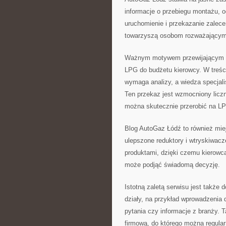
informacje o przebiegu montażu, od
uruchomienie i przekazanie zalece
towarzyszą osobom rozważającym 
Ważnym motywem przewijającym się 
LPG do budżetu kierowcy. W treścia
wymaga analizy, a wiedza specjal
Ten przekaz jest wzmocniony liczny
można skutecznie przerobić na L
Blog AutoGaz Łódź to również miejs
ulepszone reduktory i wtryskiwacz
produktami, dzięki czemu kierowca
może podjąć świadomą decyzję.
Istotną zaletą serwisu jest także 
działy, na przykład wprowadzenia
pytania czy informacje z branży. T
firmową, do którego można regula