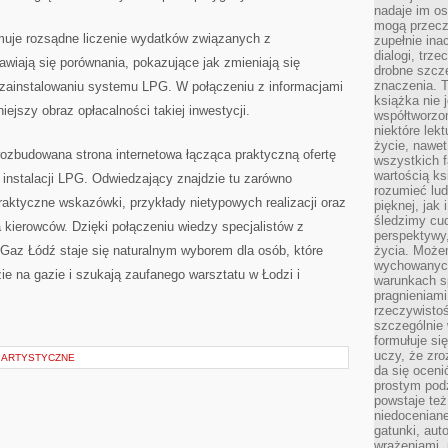
nadaje im os
mogą przeczy
uje rozsądne liczenie wydatków związanych z
zupełnie ina
dialogi, trze
awiają się porównania, pokazujące jak zmieniają się
drobne szcze
znaczenia. 
zainstalowaniu systemu LPG. W połączeniu z informacjami
książka nie 
iejszy obraz opłacalności takiej inwestycji.
współtworzo
niektóre lek
życie, nawet 
zbudowana strona internetowa łącząca praktyczną ofertę
wszystkich 
wartością ks
instalacji LPG. Odwiedzający znajdzie tu zarówno
rozumieć lud
praktyczne wskazówki, przykłady nietypowych realizacji oraz
pięknej, jak 
śledzimy cud
 kierowców. Dzięki połączeniu wiedzy specjalistów z
perspektywy,
Gaz Łódź staje się naturalnym wyborem dla osób, które
życia. Może
wychowanych
ie na gazie i szukają zaufanego warsztatu w Łodzi i
warunkach sp
pragnieniami
rzeczywistoś
szczególnie 
formułuje si
uczy, że zr
E ARTYSTYCZNE
da się oceni
prostym podz
powstaje te
niedoceniane
gatunki, aut
wrażeniami, 