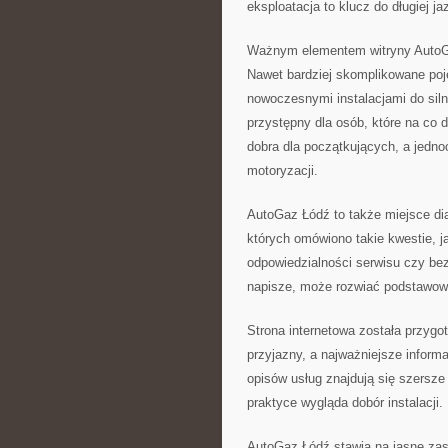
eksploatacja to klucz do długiej ja
Ważnym elementem witryny AutoGaz
Nawet bardziej skomplikowane poj
nowoczesnymi instalacjami do sil
przystępny dla osób, które na co d
dobra dla początkujących, a jedno
motoryzacji.
AutoGaz Łódź to także miejsce dia
których omówiono takie kwestie, ja
odpowiedzialności serwisu czy be
napisze, może rozwiać podstawowe
Strona internetowa została przygo
przyjazny, a najważniejsze infor
opisów usług znajdują się szersze
praktyce wygląda dobór instalacji.
AutoGaz Łódź stawia na jasne zas