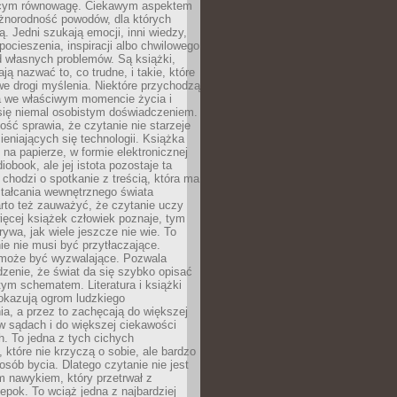
ącym równowagę. Ciekawym aspektem
óżnorodność powodów, dla których
ją. Jedni szukają emocji, inni wiedzy,
 pocieszenia, inspiracji albo chwilowego
d własnych problemów. Są książki,
ją nazwać to, co trudne, i takie, które
we drogi myślenia. Niektóre przychodzą
a we właściwym momencie życia i
 się niemal osobistym doświadczeniem.
ość sprawia, że czytanie nie starzeje
eniających się technologii. Książka
 na papierze, w formie elektronicznej
iobook, ale jej istota pozostaje ta
chodzi o spotkanie z treścią, która ma
tałcania wewnętrznego świata
rto też zauważyć, że czytanie uczy
ięcej książek człowiek poznaje, tym
rywa, jak wiele jeszcze nie wie. To
e nie musi być przytłaczające.
 może być wyzwalające. Pozwala
dzenie, że świat da się szybko opisać
ym schematem. Literatura i książki
pokazują ogrom ludzkiego
a, a przez to zachęcają do większej
w sądach i do większej ciekawości
. To jedna z tych cichych
, które nie krzyczą o sobie, ale bardzo
osób bycia. Dlatego czytanie nie jest
 nawykiem, który przetrwał z
epok. To wciąż jedna z najbardziej