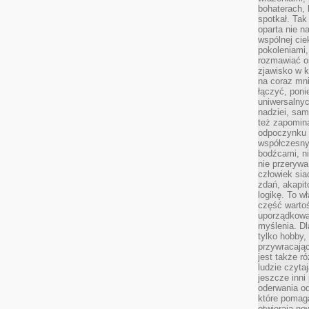
bohaterach, 
spotkał. Tak
oparta nie n
wspólnej ci
pokoleniami
rozmawiać os
zjawisko w k
na coraz mnie
łączyć, pon
uniwersalnych
nadziei, sam
też zapomina
odpoczynku 
współczesny
bodźcami, n
nie przerywa
człowiek sia
zdań, akapit
logikę. To w
część warto
uporządkować
myślenia. Dl
tylko hobby,
przywracaj
jest także r
ludzie czyta
jeszcze inni
oderwania o
które pomaga
otwierają no