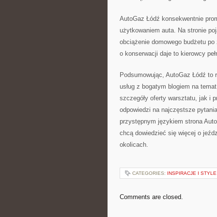
AutoGaz Łódź konsekwentnie prom
użytkowaniem auta. Na stronie poj
obciążenie domowego budżetu po 
o konserwacji daje to kierowcy pełn
Podsumowując, AutoGaz Łódź to ro
usług z bogatym blogiem na temat 
szczegóły oferty warsztatu, jak i 
odpowiedzi na najczęstsze pytania
przystępnym językiem strona Auto
chcą dowiedzieć się więcej o jeźdz
okolicach.
CATEGORIES:
INSPIRACJE I STYL
Comments are closed.