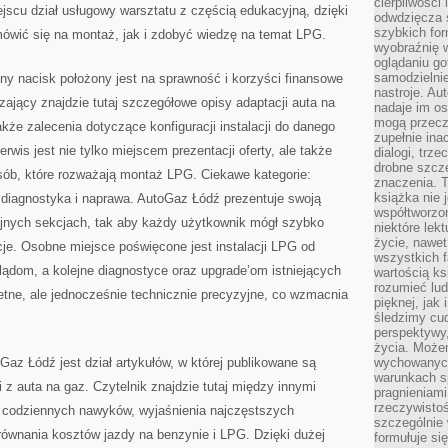
cierpliwości 
jscu dział usługowy warsztatu z częścią edukacyjną, dzięki
odwdzięcza 
szybkich for
wić się na montaż, jak i zdobyć wiedzę na temat LPG.
wyobraźnię w
oglądaniu g
samodzielnie
ny nacisk położony jest na sprawność i korzyści finansowe
nastroje. Au
zający znajdzie tutaj szczegółowe opisy adaptacji auta na
nadaje im os
mogą przeczy
że zalecenia dotyczące konfiguracji instalacji do danego
zupełnie ina
wis jest nie tylko miejscem prezentacji oferty, ale także
dialogi, trze
drobne szcze
ób, które rozważają montaż LPG. Ciekawe kategorie:
znaczenia. 
książka nie 
– diagnostyka i naprawa. AutoGaz Łódź prezentuje swoją
współtworzo
cyjnych sekcjach, tak aby każdy użytkownik mógł szybko
niektóre lek
życie, nawet 
je. Osobne miejsce poświęcone jest instalacji LPG od
wszystkich 
lądom, a kolejne diagnostyce oraz upgrade’om istniejących
wartością ks
rozumieć lud
etne, ale jednocześnie technicznie precyzyjne, co wzmacnia
pięknej, jak 
śledzimy cud
perspektywy,
życia. Może
az Łódź jest dział artykułów, w której publikowane są
wychowanych
warunkach sp
 z auta na gaz. Czytelnik znajdzie tutaj między innymi
pragnieniami
rzeczywistoś
e codziennych nawyków, wyjaśnienia najczęstszych
szczególnie 
równania kosztów jazdy na benzynie i LPG. Dzięki dużej
formułuje si