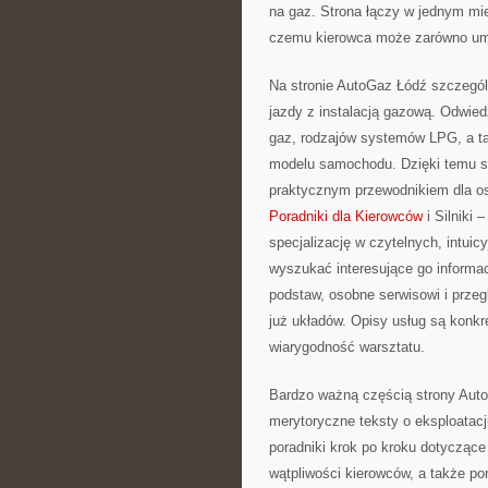
na gaz. Strona łączy w jednym mie
czemu kierowca może zarówno umó
Na stronie AutoGaz Łódź szczegól
jazdy z instalacją gazową. Odwied
gaz, rodzajów systemów LPG, a tak
modelu samochodu. Dzięki temu ser
praktycznym przewodnikiem dla os
Poradniki dla Kierowców
i Silniki 
specjalizację w czytelnych, intui
wyszukać interesujące go informac
podstaw, osobne serwisowi i przeg
już układów. Opisy usług są konkr
wiarygodność warsztatu.
Bardzo ważną częścią strony AutoG
merytoryczne teksty o eksploatacji
poradniki krok po kroku dotycząc
wątpliwości kierowców, a także po