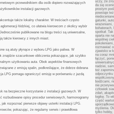
uczy, że zr
internetowym przewodnikiem dla osób dopiero rozważających
da się oceni
żytkowników instalacji gazowych.
prostym podz
powstaje te
niedoceniane
kcentuje także lokalny charakter. W treściach często
gatunki, aut
wrażeniami, 
aglomeracji łódzkiej, co ułatwia kierowcom z okolicy wybór
bohaterach, 
spotkał. Tak
Jednocześnie publikowane na blogu treści są uniwersalne,
oparta nie n
ją także kierowcy z innych miast.
wspólnej ci
pokoleniami
rozmawiać os
ne są atuty płynące z wyboru LPG jako paliwa. W
zjawisko w k
na coraz mnie
nik znajdzie szacunkowe obliczenia pokazujące, jak szybko
łączyć, pon
rmalnym użytkowaniu auta. Obok aspektów finansowych
uniwersalnych
nadziei, sam
 związane z emisją spalin, podkreślające, że dobrze dobrana
też zapomina
odpoczynku 
acja LPG pomaga ograniczyć emisję w porównaniu z jazdą
współczesny
bodźcami, n
nie przerywa
człowiek sia
sk na bezpieczne korzystanie z instalacji gazowych. W
zdań, akapit
logikę. To w
źć rozbudowane opisy procedur serwisowych, harmonogramy
część warto
 jak rozpoznać pierwsze objawy usterki instalacji LPG.
uporządkować
myślenia. Dl
rowców, pokazując, że regularny serwis i prawidłowa
tylko hobby,