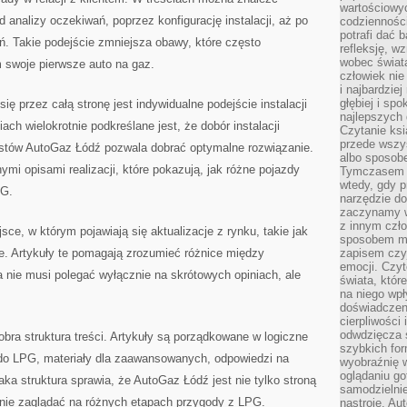
wartościowy
 analizy oczekiwań, poprzez konfigurację instalacji, aż po
codzienności
potrafi dać 
ń. Takie podejście zmniejsza obawy, które często
refleksję, w
wobec świat
swoje pierwsze auto na gaz.
człowiek nie
i najbardzie
głębiej i spo
przez całą stronę jest indywidualne podejście instalacji
najlepszych 
ch wielokrotnie podkreślane jest, że dobór instalacji
Czytanie ksi
przede wszy
istów AutoGaz Łódź pozwala dobrać optymalne rozwiązanie.
albo sposob
mi opisami realizacji, które pokazują, jak różne pojazdy
Tymczasem p
wtedy, gdy p
PG.
narzędzie do
zaczynamy w
z innym czł
ce, w którym pojawiają się aktualizacje z rynku, takie jak
sposobem my
e. Artykuły te pomagają zrozumieć różnice między
zapisem czyj
emocji. Czyt
 nie musi polegać wyłącznie na skrótowych opiniach, ale
świata, któr
na niego wpł
doświadczen
cierpliwości 
odwdzięcza 
dobra struktura treści. Artykuły są porządkowane w logiczne
szybkich for
 do LPG, materiały dla zaawansowanych, odpowiedzi na
wyobraźnię w
oglądaniu g
aka struktura sprawia, że AutoGaz Łódź jest nie tylko stroną
samodzielnie
rnie zaglądać na różnych etapach przygody z LPG.
nastroje. Au