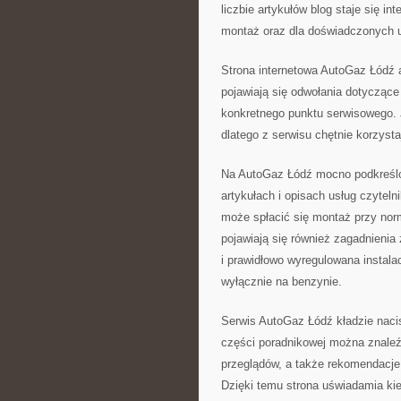
liczbie artykułów blog staje się 
montaż oraz dla doświadczonych u
Strona internetowa AutoGaz Łódź a
pojawiają się odwołania dotyczące 
konkretnego punktu serwisowego. 
dlatego z serwisu chętnie korzysta
Na AutoGaz Łódź mocno podkreślo
artykułach i opisach usług czytel
może spłacić się montaż przy no
pojawiają się również zagadnienia
i prawidłowo wyregulowana instal
wyłącznie na benzynie.
Serwis AutoGaz Łódź kładzie naci
części poradnikowej można znale
przeglądów, a także rekomendacje,
Dzięki temu strona uświadamia kie