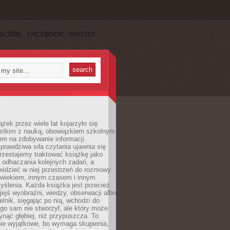
SCRIBE
FACEBOOK
TWITTER
ążek przez wiele lat kojarzyło się
stkim z nauką, obowiązkiem szkolnym
em na zdobywanie informacji.
rawdziwa siła czytania ujawnia się
rzestajemy traktować książkę jako
 odhaczania kolejnych zadań, a
idzieć w niej przestrzeń do rozmowy
owiekiem, innym czasem i innym
ślenia. Każda książka jest przecież
ejś wyobraźni, wiedzy, obserwacji albo
elnik, sięgając po nią, wchodzi do
ego sam nie stworzył, ale który może
ynąć głębiej, niż przypuszcza. To
ie wyjątkowe, bo wymaga skupienia,