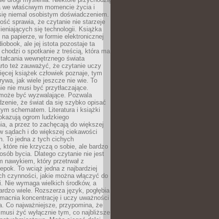
a we właściwym momencie życia i
 się niemal osobistym doświadczeniem.
ość sprawia, że czytanie nie starzeje
eniających się technologii. Książka
 na papierze, w formie elektronicznej
iobook, ale jej istota pozostaje ta
chodzi o spotkanie z treścią, która ma
tałcania wewnętrznego świata
rto też zauważyć, że czytanie uczy
ięcej książek człowiek poznaje, tym
rywa, jak wiele jeszcze nie wie. To
e nie musi być przytłaczające.
 może być wyzwalające. Pozwala
dzenie, że świat da się szybko opisać
ym schematem. Literatura i książki
pokazują ogrom ludzkiego
a, a przez to zachęcają do większej
w sądach i do większej ciekawości
. To jedna z tych cichych
, które nie krzyczą o sobie, ale bardzo
osób bycia. Dlatego czytanie nie jest
 nawykiem, który przetrwał z
epok. To wciąż jedna z najbardziej
ch czynności, jakie można włączyć do
. Nie wymaga wielkich środków, a
bardzo wiele. Rozszerza język, pogłębia
zmacnia koncentrację i uczy uważności
a. Co najważniejsze, przypomina, że
 musi żyć wyłącznie tym, co najbliższe