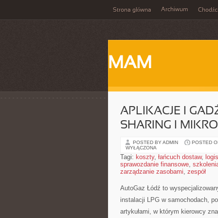
Archiwum
Strona główna
Chodźc
MAM
APLIKACJE I GA
SHARING I MIK
POSTED BY ADMIN
POSTED ON
WYŁĄCZONA
Tagi:
koszty
,
łańcuch dostaw
,
logi
sprawozdanie finansowe
,
szkoleni
zarządzanie zasobami
,
zespół
AutoGaz Łódź to wyspecjalizowany
instalacji LPG w samochodach, po
artykułami, w którym kierowcy zna