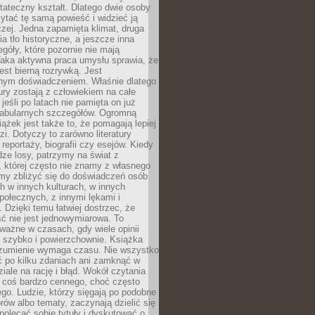
tateczny kształt. Dlatego dwie osoby
tać tę samą powieść i widzieć ją
czej. Jedna zapamięta klimat, druga
cia tło historyczne, a jeszcze inna
góły, które pozornie nie mają
Taka aktywna praca umysłu sprawia, że
jest bierną rozrywką. Jest
nym doświadczeniem. Właśnie dlatego
tury zostają z człowiekiem na całe
jeśli po latach nie pamięta on już
fabularnych szczegółów. Ogromną
iążek jest także to, że pomagają lepiej
zi. Dotyczy to zarówno literatury
i reportaży, biografii czy esejów. Kiedy
ze losy, patrzymy na świat z
 której często nie znamy z własnego
my zbliżyć się do doświadczeń osób
 w innych kulturach, w innych
ołecznych, z innymi lękami i
. Dzięki temu łatwiej dostrzec, że
ć nie jest jednowymiarowa. To
ważne w czasach, gdy wiele opinii
ę szybko i powierzchownie. Książka
ozumienie wymaga czasu. Nie wszystko
ć po kilku zdaniach ani zamknąć w
iale na rację i błąd. Wokół czytania
ż coś bardzo cennego, choć często
go. Ludzie, którzy sięgają po podobne
orów albo tematy, zaczynają dzielić się
polecać sobie tytuły i dyskutować o