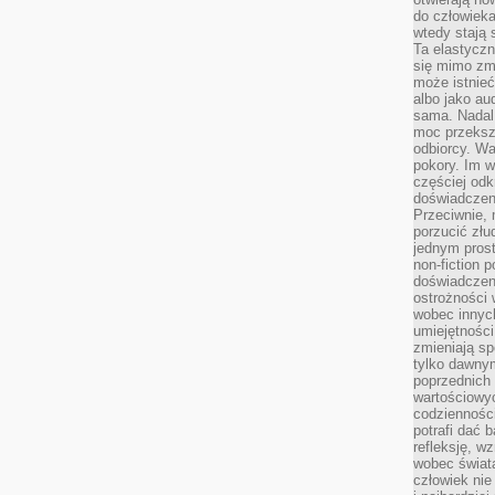
do człowiek
wtedy stają
Ta elastyczn
się mimo zmi
może istnieć
albo jako aud
sama. Nadal 
moc przeksz
odbiorcy. Wa
pokory. Im w
częściej odk
doświadczeni
Przeciwnie,
porzucić złu
jednym prost
non-fiction 
doświadczeni
ostrożności 
wobec innych
umiejętności
zmieniają sp
tylko dawnym
poprzednich 
wartościowy
codzienności
potrafi dać 
refleksję, w
wobec świat
człowiek nie