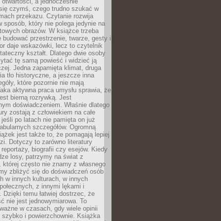
i otwartości, a jednocześnie
się czymś, czego trudno szukać w
mach przekazu. Czytanie rozwija
 sposób, który nie polega jedynie na
otowych obrazów. W książce trzeba
 budować przestrzenie, twarze, gesty i
tor daje wskazówki, lecz to czytelnik
tateczny kształt. Dlatego dwie osoby
tać tę samą powieść i widzieć ją
czej. Jedna zapamięta klimat, druga
cia tło historyczne, a jeszcze inna
góły, które pozornie nie mają
Taka aktywna praca umysłu sprawia, że
jest bierną rozrywką. Jest
nym doświadczeniem. Właśnie dlatego
tury zostają z człowiekiem na całe
jeśli po latach nie pamięta on już
fabularnych szczegółów. Ogromną
iążek jest także to, że pomagają lepiej
zi. Dotyczy to zarówno literatury
i reportaży, biografii czy esejów. Kiedy
ze losy, patrzymy na świat z
 której często nie znamy z własnego
my zbliżyć się do doświadczeń osób
 w innych kulturach, w innych
ołecznych, z innymi lękami i
. Dzięki temu łatwiej dostrzec, że
ć nie jest jednowymiarowa. To
ważne w czasach, gdy wiele opinii
ę szybko i powierzchownie. Książka