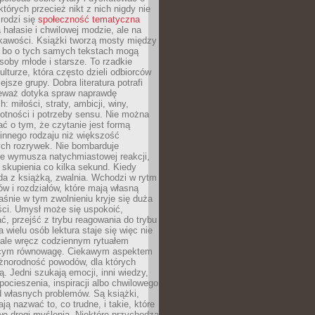
których przecież nikt z nich nigdy nie
 rodzi się
społeczność tematyczna
a hałasie i chwilowej modzie, ale na
ekawości. Książki tworzą mosty między
, bo o tych samych tekstach mogą
oby młode i starsze. To rzadkie
ulturze, która często dzieli odbiorców
jsze grupy. Dobra literatura potrafi
ieważ dotyka spraw naprawdę
: miłości, straty, ambicji, winy,
otności i potrzeby sensu. Nie można
ć o tym, że czytanie jest formą
innego rodzaju niż większość
ch rozrywek. Nie bombarduje
ie wymusza natychmiastowej reakcji,
 skupienia co kilka sekund. Kiedy
da z książką, zwalnia. Wchodzi w rytm
ów i rozdziałów, które mają własną
łaśnie w tym zwolnieniu kryje się duża
ści. Umysł może się uspokoić,
, przejść z trybu reagowania do trybu
a wielu osób lektura staje się więc nie
 ale wręcz codziennym rytuałem
ącym równowagę. Ciekawym aspektem
óżnorodność powodów, dla których
ją. Jedni szukają emocji, inni wiedzy,
 pocieszenia, inspiracji albo chwilowego
d własnych problemów. Są książki,
ją nazwać to, co trudne, i takie, które
we drogi myślenia. Niektóre przychodzą