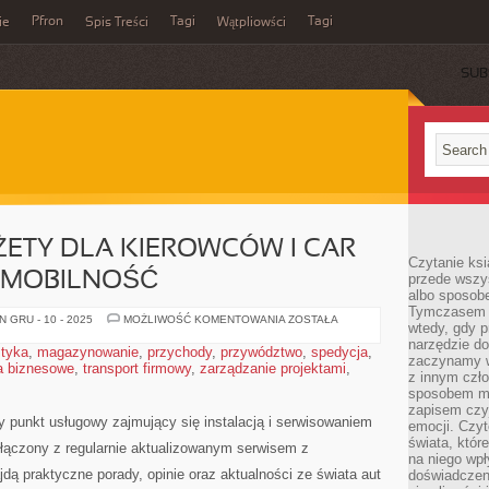
Pfron
Tagi
Tagi
ie
Spis Treści
Wątpliowści
SUB
DŻETY DLA KIEROWCÓW I CAR
Czytanie ksi
ROMOBILNOŚĆ
przede wszy
albo sposob
Tymczasem p
APLIKACJE
 GRU - 10 - 2025
MOŻLIWOŚĆ KOMENTOWANIA
ZOSTAŁA
wtedy, gdy p
I
GADŻETY
narzędzie do
styka
,
magazynowanie
,
przychody
,
przywództwo
,
spedycja
,
DLA
zaczynamy w
a biznesowe
,
transport firmowy
,
zarządzanie projektami
KIEROWCÓW
,
z innym czł
I
CAR
sposobem my
SHARING
zapisem czyj
I
 punkt usługowy zajmujący się instalacją i serwisowaniem
emocji. Czyt
MIKROMOBILNOŚĆ
świata, któr
łączony z regularnie aktualizowanym serwisem z
na niego wpł
jdą praktyczne porady, opinie oraz aktualności ze świata aut
doświadczen