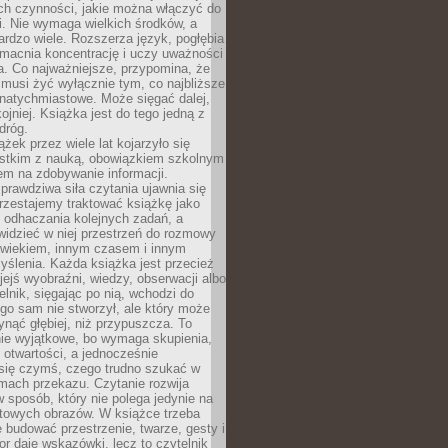
ch czynności, jakie można włączyć do
. Nie wymaga wielkich środków, a
bardzo wiele. Rozszerza język, pogłębia
zmacnia koncentrację i uczy uważności
a. Co najważniejsze, przypomina, że
 musi żyć wyłącznie tym, co najbliższe
j natychmiastowe. Może sięgać dalej,
kojniej. Książka jest do tego jedną z
dróg.
ążek przez wiele lat kojarzyło się
stkim z nauką, obowiązkiem szkolnym
em na zdobywanie informacji.
rawdziwa siła czytania ujawnia się
rzestajemy traktować książkę jako
 odhaczania kolejnych zadań, a
idzieć w niej przestrzeń do rozmowy
owiekiem, innym czasem i innym
ślenia. Każda książka jest przecież
ejś wyobraźni, wiedzy, obserwacji albo
elnik, sięgając po nią, wchodzi do
ego sam nie stworzył, ale który może
ynąć głębiej, niż przypuszcza. To
ie wyjątkowe, bo wymaga skupienia,
i otwartości, a jednocześnie
się czymś, czego trudno szukać w
mach przekazu. Czytanie rozwija
 sposób, który nie polega jedynie na
otowych obrazów. W książce trzeba
 budować przestrzenie, twarze, gesty i
tor daje wskazówki, lecz to czytelnik