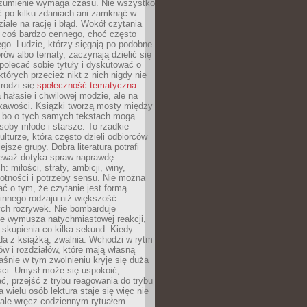
ozumienie wymaga czasu. Nie wszystko
ć po kilku zdaniach ani zamknąć w
iale na rację i błąd. Wokół czytania
ż coś bardzo cennego, choć często
go. Ludzie, którzy sięgają po podobne
orów albo tematy, zaczynają dzielić się
polecać sobie tytuły i dyskutować o
których przecież nikt z nich nigdy nie
 rodzi się
społeczność tematyczna
a hałasie i chwilowej modzie, ale na
ekawości. Książki tworzą mosty między
, bo o tych samych tekstach mogą
oby młode i starsze. To rzadkie
ulturze, która często dzieli odbiorców
jsze grupy. Dobra literatura potrafi
ieważ dotyka spraw naprawdę
: miłości, straty, ambicji, winy,
otności i potrzeby sensu. Nie można
ć o tym, że czytanie jest formą
innego rodzaju niż większość
ch rozrywek. Nie bombarduje
ie wymusza natychmiastowej reakcji,
 skupienia co kilka sekund. Kiedy
da z książką, zwalnia. Wchodzi w rytm
ów i rozdziałów, które mają własną
łaśnie w tym zwolnieniu kryje się duża
ści. Umysł może się uspokoić,
, przejść z trybu reagowania do trybu
a wielu osób lektura staje się więc nie
 ale wręcz codziennym rytuałem