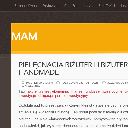
Archiwum
Pfron
Tagi
Strona główna
Chodźcie
Spis Treści
MAM
PIELĘGNACJA BIŻUTERII I BIŻUTER
HANDMADE
POSTED BY ADMIN
POSTED ON LIS - 26 - 2025
MOŻLIWOŚĆ 
WYŁĄCZONA
Tagi:
akcje
,
biznes
,
ekonomia
,
finanse
,
fundusze inwestycyjne
,
gi
inwestycje
,
obligacje
,
portfel inwestycyjny
DoJubilera.pl to przestrzeń, w którym klejnoty staje się czymś wi
zmienia się w osobistą historię. Ten portal powstał z myślą o lud
biżuterii i szukają wiarygodnych wskazówek, pomysłów na styliza
podpowiedzi, jak wybierać dopasowane akcesoria na co dzień i n