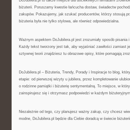
DoJubilera.pl to także miejsce dla dociekliwych tematami zrówn
biżuterii. Poruszamy kwestie łańcucha dostaw, świadectw pochod
zakupów. Pokazujemy, jak szukać producentów, którzy stosują pr
biżuteria była nie tylko stylowa, ale również odpowiedzialna.
Ważnym aspektem DoJubilera.pl jest zrozumiały sposób pisania i 
Każdy tekst tworzony jest tak, aby wyjaśniać zawiłości zamiast 
sztywnej teorii znajdziesz tu obrazowe opisy, które pomagają zro
DoJubilera.pl – Biżuteria, Trendy, Porady i Inspiracje to blog, kt
etapie: od pierwszej wizyty u jubilera, przez kompletowanie ulub
o rodzinne pamiątki i biżuterię sentymentalną. To miejsce, w kt
zainspirujesz się i otrzymasz podpowiedzi w każdym biżuteryjnym
Niezależnie od tego, czy planujesz ważny zakup, czy chcesz wiedz
modne, DoJubilera.pl będzie dla Ciebie doradcą w świecie biżuterii,