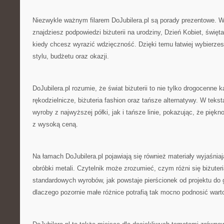
Niezwykle ważnym filarem DoJubilera.pl są porady prezentowe. 
znajdziesz podpowiedzi biżuterii na urodziny, Dzień Kobiet, święt
kiedy chcesz wyrazić wdzięczność. Dzięki temu łatwiej wybierze
stylu, budżetu oraz okazji.
DoJubilera.pl rozumie, że świat biżuterii to nie tylko drogocenne 
rękodzielnicze, biżuteria fashion oraz tańsze alternatywy. W tek
wyroby z najwyższej półki, jak i tańsze linie, pokazując, że pięk
z wysoką ceną.
Na łamach DoJubilera.pl pojawiają się również materiały wyjaśni
obróbki metali. Czytelnik może zrozumieć, czym różni się biżute
standardowych wyrobów, jak powstaje pierścionek od projektu do
dlaczego pozornie małe różnice potrafią tak mocno podnosić wartoś