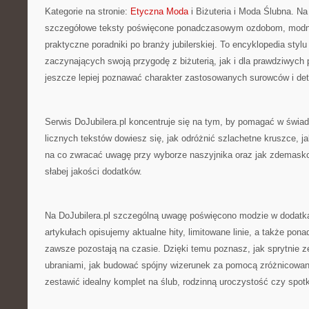
Kategorie na stronie:
Etyczna Moda
i Biżuteria i Moda Ślubna. Na
szczegółowe teksty poświęcone ponadczasowym ozdobom, modn
praktyczne poradniki po branży jubilerskiej. To encyklopedia styl
zaczynających swoją przygodę z biżuterią, jak i dla prawdziwych 
jeszcze lepiej poznawać charakter zastosowanych surowców i deta
Serwis DoJubilera.pl koncentruje się na tym, by pomagać w świa
licznych tekstów dowiesz się, jak odróżnić szlachetne kruszce, j
na co zwracać uwagę przy wyborze naszyjnika oraz jak zdemasko
słabej jakości dodatków.
Na DoJubilera.pl szczególną uwagę poświęcono modzie w dodat
artykułach opisujemy aktualne hity, limitowane linie, a także pon
zawsze pozostają na czasie. Dzięki temu poznasz, jak sprytnie z
ubraniami, jak budować spójny wizerunek za pomocą zróżnicowan
zestawić idealny komplet na ślub, rodzinną uroczystość czy spot