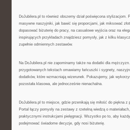
DoJubilera.pl to również obszerny dział poświęcona stylizacjom.
masywne naszyjniki, jak bawić się proporcjami, jak miksować złoto
dopasować biżuterię do pracy, na casualowe wyjścia oraz na eleg
inspirujących przykładach znajdziesz pomysły, jak z kilku klasyc
zupełnie odmiennych zestawów.
Na DoJubilera.pl nie zapominamy także na dodatki dla mężczyzn.
przygotowanych tekstach omawiamy łańcuszki i sygnety, naszyjn
dodatków, które wzmacniają wizerunek. Pokazujemy, jak wykorzy
pozostała klasowa, ale jednocześnie nienachalna.
DoJubilera.pl to miejsce, gdzie przenikają się miłość do piękna 
Portal łączy pomysły na zestawy z rzetelną wiedzą o materiałac
praktycznymi instrukcjami pielęgnacji. Wszystko po to, aby każd
podejmować świadome decyzje, gdy nosi biżuterię.