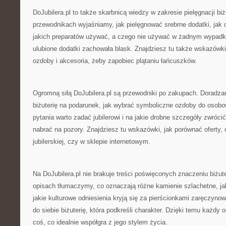
DoJubilera.pl to także skarbnicą wiedzy w zakresie pielęgnacji bi
przewodnikach wyjaśniamy, jak pielęgnować srebrne dodatki, jak 
jakich preparatów używać, a czego nie używać w żadnym wypadku
ulubione dodatki zachowała blask. Znajdziesz tu także wskazówk
ozdoby i akcesoria, żeby zapobiec plątaniu łańcuszków.
Ogromną siłą DoJubilera.pl są przewodniki po zakupach. Doradz
biżuterię na podarunek, jak wybrać symboliczne ozdoby do osobow
pytania warto zadać jubilerowi i na jakie drobne szczegóły zwróci
nabrać na pozory. Znajdziesz tu wskazówki, jak porównać oferty, 
jubilerskiej, czy w sklepie internetowym.
Na DoJubilera.pl nie brakuje treści poświęconych znaczeniu biżu
opisach tłumaczymy, co oznaczają różne kamienie szlachetne, ja
jakie kulturowe odniesienia kryją się za pierścionkami zaręczyn
do siebie biżuterię, która podkreśli charakter. Dzięki temu każd
coś, co idealnie współgra z jego stylem życia.