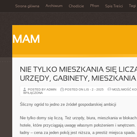
Archiwum
Pfron
Tagi
Strona główna
Chodźcie
Spis Treści
MAM
NIE TYLKO MIESZKANIA SIĘ LICZ
URZĘDY, GABINETY, MIESZKANI
POSTED BY ADMIN
POSTED ON LIS - 2 - 2025
MOŻLIWOŚĆ K
WYŁĄCZONA
Śliczny ogród to jedno ze źródeł gospodarskiej ambicji
Nie tylko domy się liczą. Też urzędy, biura, mieszkania w bloka
hotele, które przyciągają uwagę własnym położeniem i wnętrzem. Je
ładny – cena za jeden pokój jest niższa, a prestiż miejsca spada.