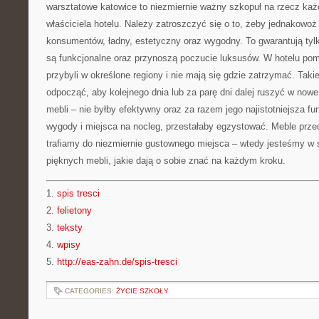
warsztatowe katowice to niezmiernie ważny szkopuł na rzecz ka
właściciela hotelu. Należy zatroszczyć się o to, żeby jednakowoż t
konsumentów, ładny, estetyczny oraz wygodny. To gwarantują tylk
są funkcjonalne oraz przynoszą poczucie luksusów. W hotelu pomi
przybyli w określone regiony i nie mają się gdzie zatrzymać. Tak
odpocząć, aby kolejnego dnia lub za parę dni dalej ruszyć w nowe.
mebli – nie byłby efektywny oraz za razem jego najistotniejsza fu
wygody i miejsca na nocleg, przestałaby egzystować. Meble przeds
trafiamy do niezmiernie gustownego miejsca – wtedy jesteśmy w 
pięknych mebli, jakie dają o sobie znać na każdym kroku.
1.
spis tresci
2.
felietony
3.
teksty
4.
wpisy
5.
http://eas-zahn.de/spis-tresci
CATEGORIES:
ŻYCIE SZKOŁY