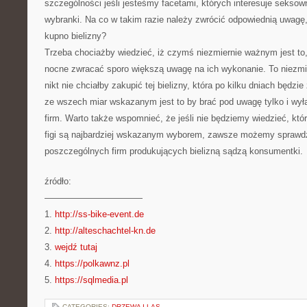
szczególności jeśli jesteśmy facetami, których interesuje seksown
wybranki. Na co w takim razie należy zwrócić odpowiednią uwagę,
kupno bielizny?
Trzeba chociażby wiedzieć, iż czymś niezmiernie ważnym jest to,
nocne zwracać sporo większą uwagę na ich wykonanie. To niezmi
nikt nie chciałby zakupić tej bielizny, która po kilku dniach będz
ze wszech miar wskazanym jest to by brać pod uwagę tylko i wyłą
firm. Warto także wspomnieć, że jeśli nie będziemy wiedzieć, któ
figi są najbardziej wskazanym wyborem, zawsze możemy sprawdz
poszczególnych firm produkujących bielizną sądzą konsumentki.
źródło:
———————————
1.
http://ss-bike-event.de
2.
http://alteschachtel-kn.de
3.
wejdź tutaj
4.
https://polkawnz.pl
5.
https://sqlmedia.pl
CATEGORIES:
DRZEWA I LAS