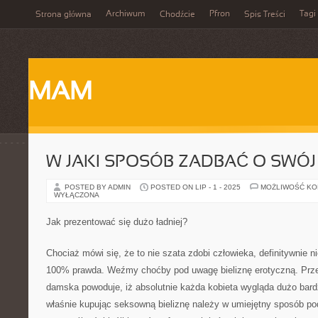
Archiwum
Pfron
Tagi
Strona główna
Chodźcie
Spis Treści
MAM
W JAKI SPOSÓB ZADBAĆ O SWÓJ
POSTED BY ADMIN
POSTED ON LIP - 1 - 2025
MOŻLIWOŚĆ K
WYŁĄCZONA
Jak prezentować się dużo ładniej?
Chociaż mówi się, że to nie szata zdobi człowieka, definitywnie n
100% prawda. Weźmy choćby pod uwagę bieliznę erotyczną. Przec
damska powoduje, iż absolutnie każda kobieta wygląda dużo bardzi
właśnie kupując seksowną bieliznę należy w umiejętny sposób po