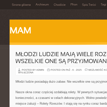
Archiwum
Pfron
Tagi
Strona główna
Chodźcie
Spis Treści
MAM
MŁODZI LUDZIE MAJĄ WIELE ROZ
WSZELKIE ONE SĄ PRZYJMOWAN
POSTED BY ADMIN
POSTED ON PAŹ - 6 - 2025
MOŻLIWOŚĆ K
WYŁĄCZONA
Młodzi ludzie posiadają dużo zabaw. Nie wszelkie one są przyjm
Nasze okna coraz częściej ozdabiają rolety. W pewnych sytuacjac
konieczności, a czasami w celach dekoracyjnych. Wolno powiedzi
miejsce żaluzji – Rolety Rzeszów. I stają się na rynku coraz bardz