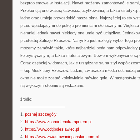
bezproblemowe w instalacji. Nawet możemy zamontować je sami,
Przekonują one własną łatwością użytkowania, a także estetyką. 
ładne oraz umieją przyozdobić nasze okna. Najczęściej rolety ws
przed wpadającymi do pokoju promieniami słonecznymi. Większa
niemniej jednak nawet niekiedy one umie być uciążliwe. Jednakow
przetestuj Żaluzje Rzeszów. Na rynku jest rozległy wybór tego pr
możemy zamówić takie, które najbardziej będą nam odpowiadały
kolorystycznym, a także materiałowym. Bowiem wykonywane są o
Coraz częściej w domach, jakie urządzane są na styl współczesny
– kup Moskitiery Rzeszów. Ludzie, zwłaszcza młodzi odchodzą o
okno nie może zostać kolokwialnie mówiąc gołe. W następstwie te
największym stopniu są wskazane.
źródło:
———————————
1.
poznaj szczegóły
2.
https://www.znamiotemikamperem.pl
3.
https://www.odtjboleslawiec.pl
4.
https://www.zwiastowaniepanskie.com.pl