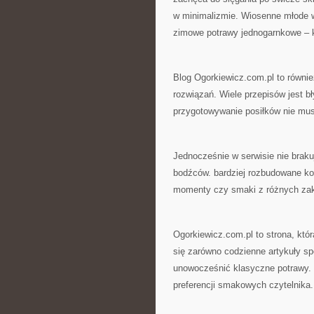
w minimalizmie. Wiosenne młode w
zimowe potrawy jednogarnkowe – k
Blog Ogorkiewicz.com.pl to równie
rozwiązań. Wiele przepisów jest 
przygotowywanie posiłków nie mus
Jednocześnie w serwisie nie braku
bodźców. bardziej rozbudowane ko
momenty czy smaki z różnych zaką
Ogorkiewicz.com.pl to strona, któ
się zarówno codzienne artykuły sp
unowocześnić klasyczne potrawy.
preferencji smakowych czytelnika.