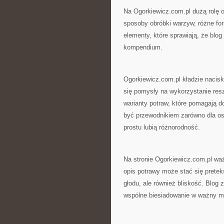
Na Ogorkiewicz.com.pl dużą rolę 
sposoby obróbki warzyw, różne fo
elementy, które sprawiają, że blog
kompendium.
Ogorkiewicz.com.pl kładzie nacis
się pomysły na wykorzystanie resz
warianty potraw, które pomagają 
być przewodnikiem zarówno dla osó
prostu lubią różnorodność.
Na stronie Ogorkiewicz.com.pl wa
opis potrawy może stać się pretek
głodu, ale również bliskość. Blog 
wspólne biesiadowanie w ważny m