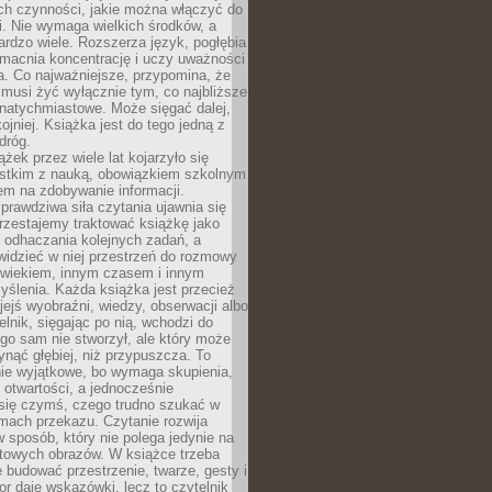
ch czynności, jakie można włączyć do
. Nie wymaga wielkich środków, a
bardzo wiele. Rozszerza język, pogłębia
zmacnia koncentrację i uczy uważności
a. Co najważniejsze, przypomina, że
 musi żyć wyłącznie tym, co najbliższe
j natychmiastowe. Może sięgać dalej,
kojniej. Książka jest do tego jedną z
dróg.
ążek przez wiele lat kojarzyło się
stkim z nauką, obowiązkiem szkolnym
em na zdobywanie informacji.
rawdziwa siła czytania ujawnia się
rzestajemy traktować książkę jako
 odhaczania kolejnych zadań, a
idzieć w niej przestrzeń do rozmowy
owiekiem, innym czasem i innym
ślenia. Każda książka jest przecież
ejś wyobraźni, wiedzy, obserwacji albo
elnik, sięgając po nią, wchodzi do
ego sam nie stworzył, ale który może
ynąć głębiej, niż przypuszcza. To
ie wyjątkowe, bo wymaga skupienia,
i otwartości, a jednocześnie
się czymś, czego trudno szukać w
mach przekazu. Czytanie rozwija
 sposób, który nie polega jedynie na
otowych obrazów. W książce trzeba
 budować przestrzenie, twarze, gesty i
tor daje wskazówki, lecz to czytelnik