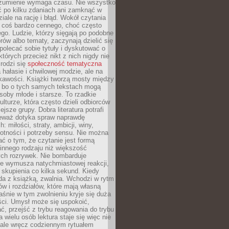
ozumienie wymaga czasu. Nie wszystko
ć po kilku zdaniach ani zamknąć w
iale na rację i błąd. Wokół czytania
ż coś bardzo cennego, choć często
go. Ludzie, którzy sięgają po podobne
orów albo tematy, zaczynają dzielić się
polecać sobie tytuły i dyskutować o
których przecież nikt z nich nigdy nie
 rodzi się
społeczność tematyczna
a hałasie i chwilowej modzie, ale na
ekawości. Książki tworzą mosty między
, bo o tych samych tekstach mogą
oby młode i starsze. To rzadkie
ulturze, która często dzieli odbiorców
jsze grupy. Dobra literatura potrafi
ieważ dotyka spraw naprawdę
: miłości, straty, ambicji, winy,
otności i potrzeby sensu. Nie można
ć o tym, że czytanie jest formą
innego rodzaju niż większość
ch rozrywek. Nie bombarduje
ie wymusza natychmiastowej reakcji,
 skupienia co kilka sekund. Kiedy
da z książką, zwalnia. Wchodzi w rytm
ów i rozdziałów, które mają własną
łaśnie w tym zwolnieniu kryje się duża
ści. Umysł może się uspokoić,
, przejść z trybu reagowania do trybu
a wielu osób lektura staje się więc nie
 ale wręcz codziennym rytuałem