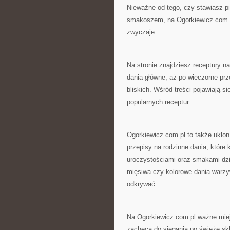
Nieważne od tego, czy stawiasz p
smakoszem, na Ogorkiewicz.com.pl
zwyczaje.
Na stronie znajdziesz receptury n
dania główne, aż po wieczorne pr
bliskich. Wśród treści pojawiają si
popularnych receptur.
Ogorkiewicz.com.pl to także ukłon
przepisy na rodzinne dania, które 
uroczystościami oraz smakami dz
mięsiwa czy kolorowe dania warzyw
odkrywać.
Na Ogorkiewicz.com.pl ważne miej
zachęca do sięgania po świeże skł