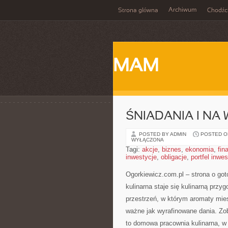
Archiwum
Strona główna
Chodźc
MAM
ŚNIADANIA I NA
POSTED BY ADMIN
POSTED ON 
WYŁĄCZONA
Tagi:
akcje
,
biznes
,
ekonomia
,
fin
inwestycje
,
obligacje
,
portfel inwe
Ogorkiewicz.com.pl – strona o got
kulinarna staje się kulinarną przy
przestrzeń, w którym aromaty mies
ważne jak wyrafinowane dania. Zo
to domowa pracownia kulinarna, w