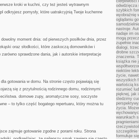
cierpliwości 
ierwsze kroki w kuchni, czy też jesteś wytrawnym
odwdzięcza 
szybkich for
 odkryjesz pomysły, które uatrakcyjnią Twoje kuchenne
wyobraźnię w
oglądaniu g
samodzielnie
nastroje. Au
nadaje im os
mogą przeczy
a dowolny moment dnia: od pierwszych posiłków dnia, przez
zupełnie ina
zekąski oraz słodkości, które zaskoczą domowników i
dialogi, trze
drobne szcze
ę zarówno sprawdzone dania, jak i autorskie interpretacje
znaczenia. 
książka nie 
współtworzo
niektóre lek
życie, nawet 
wszystkich 
 dla gotowania w domu. Na stronie często pojawiają się
wartością ks
kojarzą się z przytulnością rodzinnego domu, rodzinnymi
rozumieć lud
pięknej, jak 
ieciństwa. domowe zupy, aromatyczne sosy, soczyste
śledzimy cud
perspektywy,
ne – to tylko część bogatego repertuaru, który można tu
życia. Może
wychowanych
warunkach sp
pragnieniami
rzeczywistoś
sce zajmuje gotowanie zgodne z porami roku. Strona
szczególnie 
formułuje si
adniki, podkreślając, że najlepszy smak zawiera się często