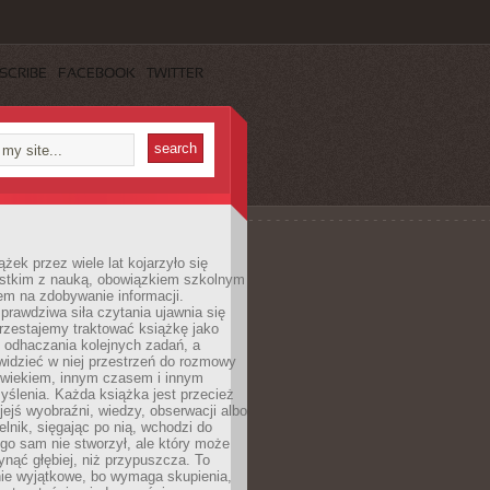
SCRIBE
FACEBOOK
TWITTER
ążek przez wiele lat kojarzyło się
stkim z nauką, obowiązkiem szkolnym
em na zdobywanie informacji.
rawdziwa siła czytania ujawnia się
rzestajemy traktować książkę jako
 odhaczania kolejnych zadań, a
idzieć w niej przestrzeń do rozmowy
owiekiem, innym czasem i innym
ślenia. Każda książka jest przecież
ejś wyobraźni, wiedzy, obserwacji albo
elnik, sięgając po nią, wchodzi do
ego sam nie stworzył, ale który może
ynąć głębiej, niż przypuszcza. To
ie wyjątkowe, bo wymaga skupienia,