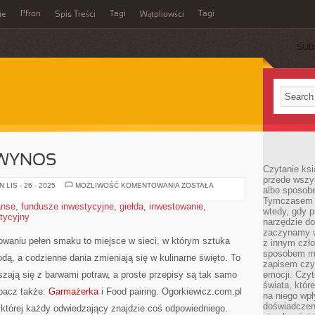
Pfron
Tagi
Tagi
ie
Spis Treści
Wątpliowści
SUB
 WYNOS
Czytanie ksi
przede wszy
ŚNIADANIA
LIS - 26 - 2025
MOŻLIWOŚĆ KOMENTOWANIA
ZOSTAŁA
albo sposob
I
Tymczasem p
NA
anse
,
fundusze inwestycyjne
,
giełda
,
inwestowanie
,
WYNOS
wtedy, gdy p
stycyjny
narzędzie do
zaczynamy w
owaniu pełen smaku to miejsce w sieci, w którym sztuka
z innym czł
sposobem my
godą, a codzienne dania zmieniają się w kulinarne święto. To
zapisem czyj
zają się z barwami potraw, a proste przepisy są tak samo
emocji. Czyt
świata, któr
bacz także:
Garmażerka
i Food pairing. Ogorkiewicz.com.pl
na niego wpł
doświadczen
 której każdy odwiedzający znajdzie coś odpowiedniego.