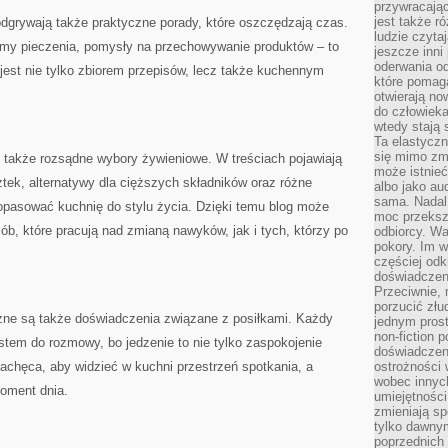
przywracaj
jest także r
odgrywają także praktyczne porady, które oszczędzają czas.
ludzie czyta
rmy pieczenia, pomysły na przechowywanie produktów – to
jeszcze inni
oderwania o
 jest nie tylko zbiorem przepisów, lecz także kuchennym
które pomaga
otwierają no
do człowiek
wtedy stają
Ta elastyczn
się mimo zmi
k także rozsądne wybory żywieniowe. W treściach pojawiają
może istnieć
tek, alternatywy dla cięższych składników oraz różne
albo jako aud
sama. Nadal 
dopasować kuchnię do stylu życia. Dzięki temu blog może
moc przeksz
b, które pracują nad zmianą nawyków, jak i tych, którzy po
odbiorcy. Wa
pokory. Im w
częściej odk
doświadczeni
Przeciwnie,
porzucić złu
żne są także doświadczenia związane z posiłkami. Każdy
jednym prost
non-fiction 
stem do rozmowy, bo jedzenie to nie tylko zaspokojenie
doświadczeni
zachęca, aby widzieć w kuchni przestrzeń spotkania, a
ostrożności 
wobec innych
oment dnia.
umiejętności
zmieniają sp
tylko dawnym
poprzednich 