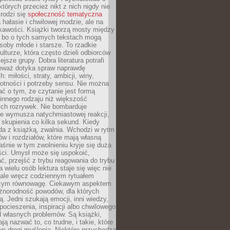
których przecież nikt z nich nigdy nie
 rodzi się
społeczność tematyczna
a hałasie i chwilowej modzie, ale na
ekawości. Książki tworzą mosty między
, bo o tych samych tekstach mogą
oby młode i starsze. To rzadkie
ulturze, która często dzieli odbiorców
jsze grupy. Dobra literatura potrafi
ieważ dotyka spraw naprawdę
: miłości, straty, ambicji, winy,
otności i potrzeby sensu. Nie można
ć o tym, że czytanie jest formą
innego rodzaju niż większość
ch rozrywek. Nie bombarduje
ie wymusza natychmiastowej reakcji,
 skupienia co kilka sekund. Kiedy
da z książką, zwalnia. Wchodzi w rytm
ów i rozdziałów, które mają własną
łaśnie w tym zwolnieniu kryje się duża
ści. Umysł może się uspokoić,
, przejść z trybu reagowania do trybu
a wielu osób lektura staje się więc nie
 ale wręcz codziennym rytuałem
ącym równowagę. Ciekawym aspektem
óżnorodność powodów, dla których
ją. Jedni szukają emocji, inni wiedzy,
 pocieszenia, inspiracji albo chwilowego
d własnych problemów. Są książki,
ją nazwać to, co trudne, i takie, które
we drogi myślenia. Niektóre przychodzą