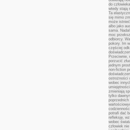
do człowiek
wtedy stają
Ta elastyczn
się mimo zmi
może istnieć
albo jako aud
sama. Nadal 
moc przeksz
odbiorcy. Wa
pokory. Im w
częściej odk
doświadczeni
Przeciwnie,
porzucić złu
jednym prost
non-fiction 
doświadczeni
ostrożności 
wobec innych
umiejętności
zmieniają sp
tylko dawnym
poprzednich 
wartościowy
codzienności
potrafi dać 
refleksję, w
wobec świat
człowiek nie