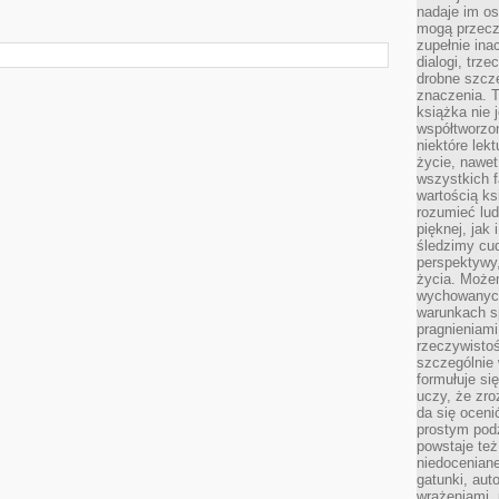
nadaje im os
mogą przeczy
zupełnie ina
dialogi, trze
drobne szcze
znaczenia. 
książka nie 
współtworzo
niektóre lek
życie, nawet 
wszystkich 
wartością ks
rozumieć lud
pięknej, jak 
śledzimy cud
perspektywy,
życia. Może
wychowanych
warunkach sp
pragnieniami
rzeczywistoś
szczególnie 
formułuje si
uczy, że zr
da się oceni
prostym podz
powstaje te
niedoceniane
gatunki, aut
wrażeniami, 