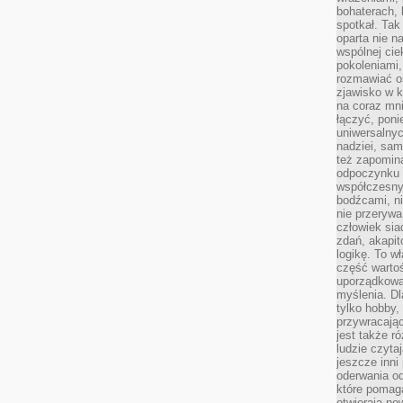
bohaterach, 
spotkał. Tak
oparta nie n
wspólnej ci
pokoleniami
rozmawiać os
zjawisko w k
na coraz mnie
łączyć, pon
uniwersalnych
nadziei, sam
też zapomina
odpoczynku 
współczesny
bodźcami, n
nie przerywa
człowiek sia
zdań, akapit
logikę. To w
część warto
uporządkować
myślenia. Dl
tylko hobby,
przywracaj
jest także r
ludzie czyta
jeszcze inni
oderwania o
które pomaga
otwierają no