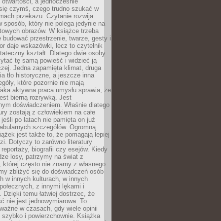
i otwartości, a jednocześnie
się czymś, czego trudno szukać w
mach przekazu. Czytanie rozwija
 sposób, który nie polega jedynie na
otowych obrazów. W książce trzeba
 budować przestrzenie, twarze, gesty i
tor daje wskazówki, lecz to czytelnik
tateczny kształt. Dlatego dwie osoby
tać tę samą powieść i widzieć ją
czej. Jedna zapamięta klimat, druga
cia tło historyczne, a jeszcze inna
góły, które pozornie nie mają
Taka aktywna praca umysłu sprawia, że
jest bierną rozrywką. Jest
nym doświadczeniem. Właśnie dlatego
tury zostają z człowiekiem na całe
jeśli po latach nie pamięta on już
fabularnych szczegółów. Ogromną
iążek jest także to, że pomagają lepiej
zi. Dotyczy to zarówno literatury
i reportaży, biografii czy esejów. Kiedy
ze losy, patrzymy na świat z
 której często nie znamy z własnego
my zbliżyć się do doświadczeń osób
 w innych kulturach, w innych
ołecznych, z innymi lękami i
. Dzięki temu łatwiej dostrzec, że
ć nie jest jednowymiarowa. To
ważne w czasach, gdy wiele opinii
ę szybko i powierzchownie. Książka