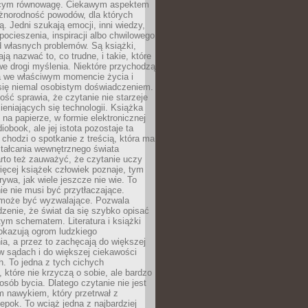
ącym równowagę. Ciekawym aspektem
óżnorodność powodów, dla których
ją. Jedni szukają emocji, inni wiedzy,
 pocieszenia, inspiracji albo chwilowego
d własnych problemów. Są książki,
ją nazwać to, co trudne, i takie, które
we drogi myślenia. Niektóre przychodzą
a we właściwym momencie życia i
 się niemal osobistym doświadczeniem.
ość sprawia, że czytanie nie starzeje
eniających się technologii. Książka
 na papierze, w formie elektronicznej
iobook, ale jej istota pozostaje ta
chodzi o spotkanie z treścią, która ma
tałcania wewnętrznego świata
rto też zauważyć, że czytanie uczy
ięcej książek człowiek poznaje, tym
rywa, jak wiele jeszcze nie wie. To
e nie musi być przytłaczające.
 może być wyzwalające. Pozwala
dzenie, że świat da się szybko opisać
ym schematem. Literatura i książki
pokazują ogrom ludzkiego
a, a przez to zachęcają do większej
w sądach i do większej ciekawości
. To jedna z tych cichych
, które nie krzyczą o sobie, ale bardzo
osób bycia. Dlatego czytanie nie jest
 nawykiem, który przetrwał z
epok. To wciąż jedna z najbardziej