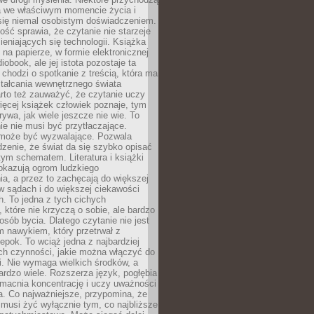
a we właściwym momencie życia i
 się niemal osobistym doświadczeniem.
ość sprawia, że czytanie nie starzeje
eniających się technologii. Książka
 na papierze, w formie elektronicznej
iobook, ale jej istota pozostaje ta
chodzi o spotkanie z treścią, która ma
tałcania wewnętrznego świata
rto też zauważyć, że czytanie uczy
ięcej książek człowiek poznaje, tym
rywa, jak wiele jeszcze nie wie. To
e nie musi być przytłaczające.
 może być wyzwalające. Pozwala
dzenie, że świat da się szybko opisać
ym schematem. Literatura i książki
pokazują ogrom ludzkiego
a, a przez to zachęcają do większej
w sądach i do większej ciekawości
. To jedna z tych cichych
, które nie krzyczą o sobie, ale bardzo
osób bycia. Dlatego czytanie nie jest
 nawykiem, który przetrwał z
epok. To wciąż jedna z najbardziej
ch czynności, jakie można włączyć do
. Nie wymaga wielkich środków, a
bardzo wiele. Rozszerza język, pogłębia
zmacnia koncentrację i uczy uważności
a. Co najważniejsze, przypomina, że
 musi żyć wyłącznie tym, co najbliższe