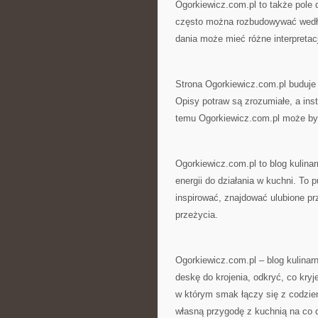
Ogorkiewicz.com.pl to także pole 
często można rozbudowywać według
dania może mieć różne interpreta
Strona Ogorkiewicz.com.pl buduje
Opisy potraw są zrozumiałe, a inst
temu Ogorkiewicz.com.pl może być
Ogorkiewicz.com.pl to blog kulinarn
energii do działania w kuchni. To 
inspirować, znajdować ulubione pr
przeżycia.
Ogorkiewicz.com.pl – blog kulinarn
deskę do krojenia, odkryć, co kry
w którym smak łączy się z codzie
własną przygodę z kuchnią na co 