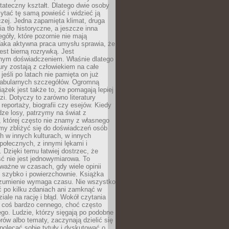
tateczny kształt. Dlatego dwie osoby
tać tę samą powieść i widzieć ją
czej. Jedna zapamięta klimat, druga
cia tło historyczne, a jeszcze inna
góły, które pozornie nie mają
Taka aktywna praca umysłu sprawia, że
jest bierną rozrywką. Jest
nym doświadczeniem. Właśnie dlatego
tury zostają z człowiekiem na całe
jeśli po latach nie pamięta on już
fabularnych szczegółów. Ogromną
iążek jest także to, że pomagają lepiej
zi. Dotyczy to zarówno literatury
i reportaży, biografii czy esejów. Kiedy
ze losy, patrzymy na świat z
 której często nie znamy z własnego
my zbliżyć się do doświadczeń osób
 w innych kulturach, w innych
ołecznych, z innymi lękami i
. Dzięki temu łatwiej dostrzec, że
ć nie jest jednowymiarowa. To
ważne w czasach, gdy wiele opinii
ę szybko i powierzchownie. Książka
ozumienie wymaga czasu. Nie wszystko
ć po kilku zdaniach ani zamknąć w
iale na rację i błąd. Wokół czytania
ż coś bardzo cennego, choć często
go. Ludzie, którzy sięgają po podobne
orów albo tematy, zaczynają dzielić się
polecać sobie tytuły i dyskutować o