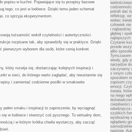
do popisu w kuchni. Pojawiające się tu przepisy bazowe
wartościowy
codzienności
 tego, co jest w lodówce. Dzięki temu jeden schemat
potrafi dać 
refleksję, w
cje, co sprzyja eksperymentom.
wobec świat
człowiek nie
i najbardzie
głębiej i spo
 swoją tożsamość wokół czytelności i autentyczności.
najlepszych 
rukcje rozpisane tak, aby sprawdziły się w praktyce. Dzięki
Czytanie ksi
przede wszy
 pierwszym wyborem dla osób, które cenią konkret.
albo sposob
Tymczasem p
wtedy, gdy p
narzędzie do
y, który rozwija się, dostarczając kolejnych inspiracji i
zaczynamy w
z innym czł
punkt w sieci, do którego warto zaglądać, aby nieustannie się
sposobem my
zepisy i zamieniać codzienne posiłki w smakowite
zapisem czyj
emocji. Czyt
świata, któr
na niego wpł
doświadczen
cierpliwości 
y pełen smaku i inspiracji to zaproszenie, by wyciągnąć
odwdzięcza 
szybkich for
je się w lodówce i stworzyć coś pysznego. To wirtualny dom,
wyobraźnię w
oglądaniu g
nnością i w którym krótka chwila wystarczy, aby zacząć
samodzielnie
dzień.
nastroje. Au