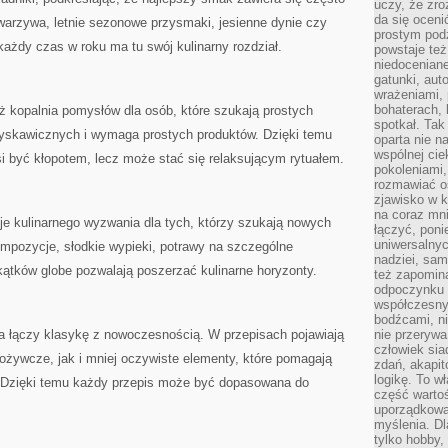
uczy, że zr
da się oceni
arzywa, letnie sezonowe przysmaki, jesienne dynie czy
prostym podz
ażdy czas w roku ma tu swój kulinarny rozdział.
powstaje te
niedoceniane
gatunki, aut
wrażeniami, 
bohaterach, 
ż kopalnia pomysłów dla osób, które szukają prostych
spotkał. Tak
błyskawicznych i wymaga prostych produktów. Dzięki temu
oparta nie n
wspólnej ci
i być kłopotem, lecz może stać się relaksującym rytuałem.
pokoleniami
rozmawiać os
zjawisko w k
na coraz mnie
je kulinarnego wyzwania dla tych, którzy szukają nowych
łączyć, pon
uniwersalnych
mpozycje, słodkie wypieki, potrawy na szczególne
nadziei, sam
tków globe pozwalają poszerzać kulinarne horyzonty.
też zapomina
odpoczynku 
współczesny
bodźcami, n
ra łączy klasykę z nowoczesnością. W przepisach pojawiają
nie przerywa
człowiek sia
ożywcze, jak i mniej oczywiste elementy, które pomagają
zdań, akapit
logikę. To w
 Dzięki temu każdy przepis może być dopasowana do
część warto
uporządkować
myślenia. Dl
tylko hobby,