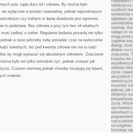
cierpliwości 
nych prac żąda dużo sił i zdrowia. By można było
odwdzięcza 
szybkich for
nie wyłącznie w postaci materialnej, jednak najistotniejsze
wyobraźnię w
ę potrzebnym czy trafnym w danej dziedzinie jest ogromnie
oglądaniu g
samodzielnie
aw to podstawa. Bez zdrowia a przy tym bez sił witalnych
nastroje. Au
nadaje im os
k musi zadbać o siebie. Regularne badania pozwolą nie tylko
mogą przeczy
ednak w razie potrzeby żeby posiadać czas na wyleczenie
zupełnie ina
dialogi, trze
ludzi świetnych, też pod kwestia zdrowia nie ma tu ludzi
drobne szcze
łów, by mogli wykazać się absolutnym zdrowiem. Znaczenie
znaczenia. 
książka nie 
 można było nie tylko normalnie żyć, jednak czerpać jak
współtworzo
niektóre lek
życia. Czasem niemniej jednak choroby rozwijają się latami,
życie, nawet 
cych znaków.
wszystkich 
wartością ks
rozumieć lud
pięknej, jak 
śledzimy cud
perspektywy,
życia. Może
wychowanych
warunkach sp
pragnieniami
rzeczywistoś
szczególnie 
formułuje si