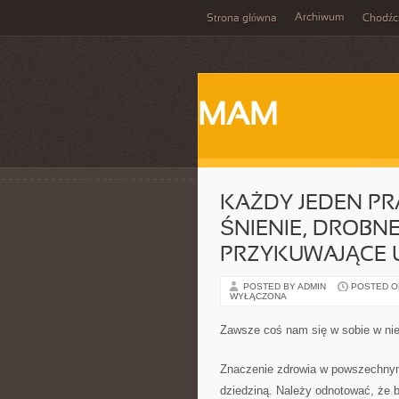
Archiwum
Strona główna
Chodźc
MAM
KAŻDY JEDEN PR
ŚNIENIE, DROBNE
PRZYKUWAJĄCE
POSTED BY ADMIN
POSTED ON 
WYŁĄCZONA
Zawsze coś nam się w sobie w nie
Znaczenie zdrowia w powszechnym
dziedziną. Należy odnotować, że b