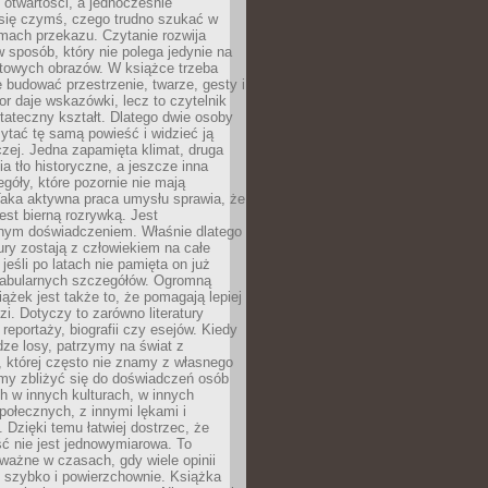
i otwartości, a jednocześnie
się czymś, czego trudno szukać w
mach przekazu. Czytanie rozwija
 sposób, który nie polega jedynie na
otowych obrazów. W książce trzeba
 budować przestrzenie, twarze, gesty i
tor daje wskazówki, lecz to czytelnik
tateczny kształt. Dlatego dwie osoby
tać tę samą powieść i widzieć ją
czej. Jedna zapamięta klimat, druga
cia tło historyczne, a jeszcze inna
góły, które pozornie nie mają
Taka aktywna praca umysłu sprawia, że
jest bierną rozrywką. Jest
nym doświadczeniem. Właśnie dlatego
tury zostają z człowiekiem na całe
jeśli po latach nie pamięta on już
fabularnych szczegółów. Ogromną
iążek jest także to, że pomagają lepiej
zi. Dotyczy to zarówno literatury
i reportaży, biografii czy esejów. Kiedy
ze losy, patrzymy na świat z
 której często nie znamy z własnego
my zbliżyć się do doświadczeń osób
 w innych kulturach, w innych
ołecznych, z innymi lękami i
. Dzięki temu łatwiej dostrzec, że
ć nie jest jednowymiarowa. To
ważne w czasach, gdy wiele opinii
ę szybko i powierzchownie. Książka