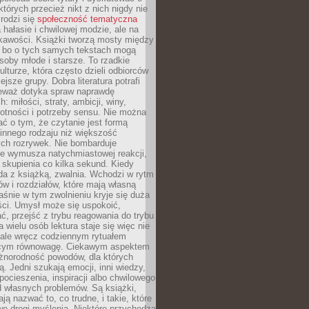
których przecież nikt z nich nigdy nie
 rodzi się
społeczność tematyczna
a hałasie i chwilowej modzie, ale na
ekawości. Książki tworzą mosty między
, bo o tych samych tekstach mogą
oby młode i starsze. To rzadkie
ulturze, która często dzieli odbiorców
jsze grupy. Dobra literatura potrafi
ieważ dotyka spraw naprawdę
: miłości, straty, ambicji, winy,
otności i potrzeby sensu. Nie można
ć o tym, że czytanie jest formą
innego rodzaju niż większość
ch rozrywek. Nie bombarduje
ie wymusza natychmiastowej reakcji,
 skupienia co kilka sekund. Kiedy
da z książką, zwalnia. Wchodzi w rytm
ów i rozdziałów, które mają własną
łaśnie w tym zwolnieniu kryje się duża
ści. Umysł może się uspokoić,
, przejść z trybu reagowania do trybu
a wielu osób lektura staje się więc nie
 ale wręcz codziennym rytuałem
ącym równowagę. Ciekawym aspektem
óżnorodność powodów, dla których
ją. Jedni szukają emocji, inni wiedzy,
 pocieszenia, inspiracji albo chwilowego
d własnych problemów. Są książki,
ją nazwać to, co trudne, i takie, które
we drogi myślenia. Niektóre przychodzą