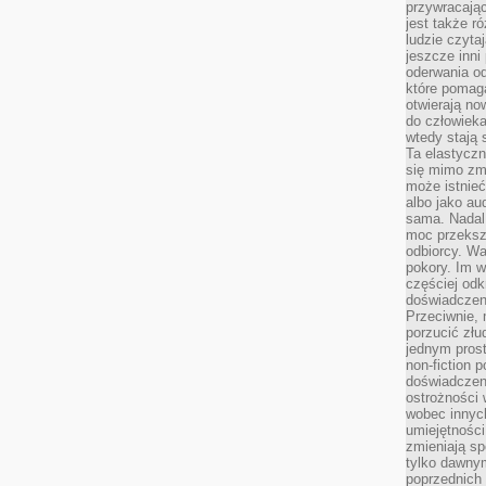
przywracaj
jest także r
ludzie czyta
jeszcze inni
oderwania o
które pomaga
otwierają no
do człowiek
wtedy stają
Ta elastyczn
się mimo zmi
może istnieć
albo jako aud
sama. Nadal 
moc przeksz
odbiorcy. Wa
pokory. Im w
częściej odk
doświadczeni
Przeciwnie,
porzucić złu
jednym prost
non-fiction 
doświadczeni
ostrożności 
wobec innych
umiejętności
zmieniają sp
tylko dawnym
poprzednich 