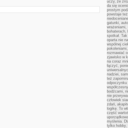
uczy, że zr
da się oceni
prostym podz
powstaje te
niedoceniane
gatunki, aut
wrażeniami, 
bohaterach, 
spotkał. Tak
oparta nie n
wspólnej ci
pokoleniami
rozmawiać os
zjawisko w k
na coraz mnie
łączyć, pon
uniwersalnych
nadziei, sam
też zapomina
odpoczynku 
współczesny
bodźcami, n
nie przerywa
człowiek sia
zdań, akapit
logikę. To w
część warto
uporządkować
myślenia. Dl
tylko hobby,