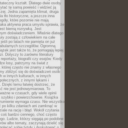
tateczny kształt. Dlatego dwie osoby
tać tę samą powieść i widzieć ją
czej. Jedna zapamięta klimat, druga
cia tło historyczne, a jeszcze inna
góły, które pozornie nie mają
Taka aktywna praca umysłu sprawia, że
jest bierną rozrywką. Jest
nym doświadczeniem. Właśnie dlatego
tury zostają z człowiekiem na całe
jeśli po latach nie pamięta on już
fabularnych szczegółów. Ogromną
iążek jest także to, że pomagają lepiej
zi. Dotyczy to zarówno literatury
i reportaży, biografii czy esejów. Kiedy
ze losy, patrzymy na świat z
 której często nie znamy z własnego
my zbliżyć się do doświadczeń osób
 w innych kulturach, w innych
ołecznych, z innymi lękami i
. Dzięki temu łatwiej dostrzec, że
ć nie jest jednowymiarowa. To
ważne w czasach, gdy wiele opinii
ę szybko i powierzchownie. Książka
ozumienie wymaga czasu. Nie wszystko
ć po kilku zdaniach ani zamknąć w
iale na rację i błąd. Wokół czytania
ż coś bardzo cennego, choć często
go. Ludzie, którzy sięgają po podobne
orów albo tematy, zaczynają dzielić się
polecać sobie tytuły i dyskutować o