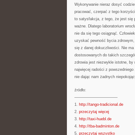
Wykonywanie nieraz dosyć codzien
pracować, czerpać z tego korzyści 
to satysfakcja, z tego, że jest si
ważne. Dlatego laboratorium wrocł
nie da się tego osiągnąć. Człowie
uzyskać pewność bycia zdrowym, j
się z danej dokuczliwości. Nie ma 
dostosowanych do takich szczegó
zdrowia jest niezwykle istotne, by
najwięcej radości z powszedniego 
nie dając nam żadnych niepokoją
źródło:
———————————
1.
http://tango-tradicional.de
2.
przeczytaj więcej
3.
http://taxi-huebl.de
4.
http://tba-badminton.de
5.
przeczytaj wszystko