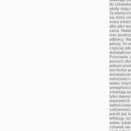
do człowiek
wtedy stają
Ta elastyczn
się mimo zmi
może istnieć
albo jako aud
sama. Nadal 
moc przeksz
odbiorcy. Wa
pokory. Im w
częściej odk
doświadczeni
Przeciwnie,
porzucić złu
jednym prost
non-fiction 
doświadczeni
ostrożności 
wobec innych
umiejętności
zmieniają sp
tylko dawnym
poprzednich 
wartościowy
codzienności
potrafi dać 
refleksję, w
wobec świat
człowiek nie