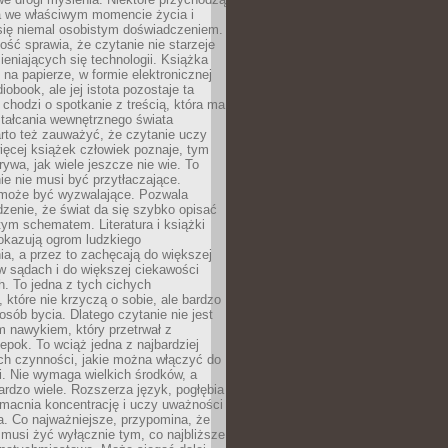
a we właściwym momencie życia i
 się niemal osobistym doświadczeniem.
ość sprawia, że czytanie nie starzeje
eniających się technologii. Książka
 na papierze, w formie elektronicznej
iobook, ale jej istota pozostaje ta
chodzi o spotkanie z treścią, która ma
tałcania wewnętrznego świata
rto też zauważyć, że czytanie uczy
ięcej książek człowiek poznaje, tym
rywa, jak wiele jeszcze nie wie. To
e nie musi być przytłaczające.
 może być wyzwalające. Pozwala
dzenie, że świat da się szybko opisać
ym schematem. Literatura i książki
pokazują ogrom ludzkiego
a, a przez to zachęcają do większej
w sądach i do większej ciekawości
. To jedna z tych cichych
, które nie krzyczą o sobie, ale bardzo
osób bycia. Dlatego czytanie nie jest
 nawykiem, który przetrwał z
epok. To wciąż jedna z najbardziej
ch czynności, jakie można włączyć do
. Nie wymaga wielkich środków, a
bardzo wiele. Rozszerza język, pogłębia
zmacnia koncentrację i uczy uważności
a. Co najważniejsze, przypomina, że
 musi żyć wyłącznie tym, co najbliższe