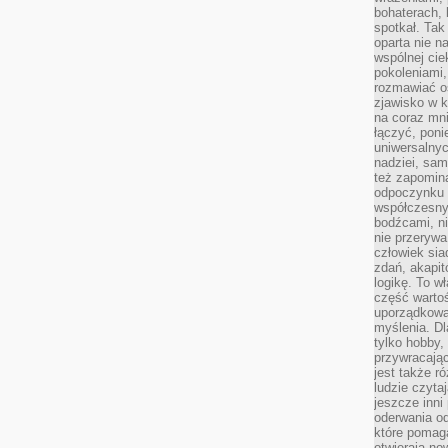
bohaterach, 
spotkał. Tak
oparta nie n
wspólnej ci
pokoleniami
rozmawiać os
zjawisko w k
na coraz mnie
łączyć, pon
uniwersalnych
nadziei, sam
też zapomina
odpoczynku 
współczesny
bodźcami, n
nie przerywa
człowiek sia
zdań, akapit
logikę. To w
część warto
uporządkować
myślenia. Dl
tylko hobby,
przywracaj
jest także r
ludzie czyta
jeszcze inni
oderwania o
które pomaga
otwierają no