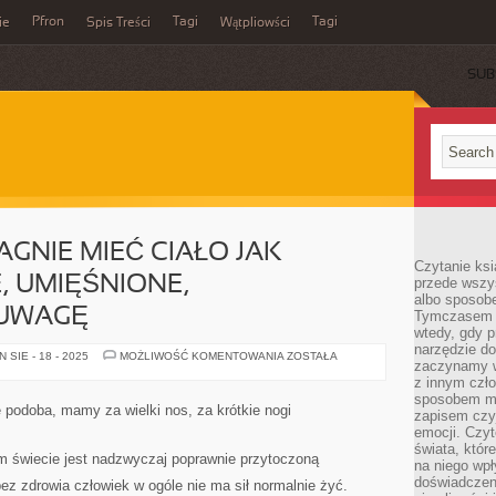
Pfron
Tagi
Tagi
ie
Spis Treści
Wątpliowści
SUB
AGNIE MIEĆ CIAŁO JAK
Czytanie ksi
, UMIĘŚNIONE,
przede wszy
albo sposob
 UWAGĘ
Tymczasem p
wtedy, gdy p
narzędzie do
KAŻDY
SIE - 18 - 2025
MOŻLIWOŚĆ KOMENTOWANIA
ZOSTAŁA
zaczynamy w
JEDEN
PRAGNIE
z innym czł
MIEĆ
sposobem my
CIAŁO
 podoba, mamy za wielki nos, za krótkie nogi
zapisem czyj
JAK
ŚNIENIE,
emocji. Czyt
DROBNE,
świata, któr
UMIĘŚNIONE,
 świecie jest nadzwyczaj poprawnie przytoczoną
na niego wpł
PRZYKUWAJĄCE
UWAGĘ
doświadczen
ez zdrowia człowiek w ogóle nie ma sił normalnie żyć.