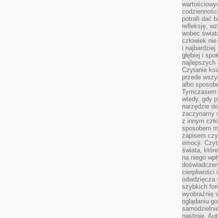
wartościowy
codzienności
potrafi dać 
refleksję, w
wobec świat
człowiek nie
i najbardzie
głębiej i spo
najlepszych 
Czytanie ksi
przede wszy
albo sposob
Tymczasem p
wtedy, gdy p
narzędzie do
zaczynamy w
z innym czł
sposobem my
zapisem czyj
emocji. Czyt
świata, któr
na niego wpł
doświadczen
cierpliwości 
odwdzięcza 
szybkich for
wyobraźnię w
oglądaniu g
samodzielnie
nastroje. Au