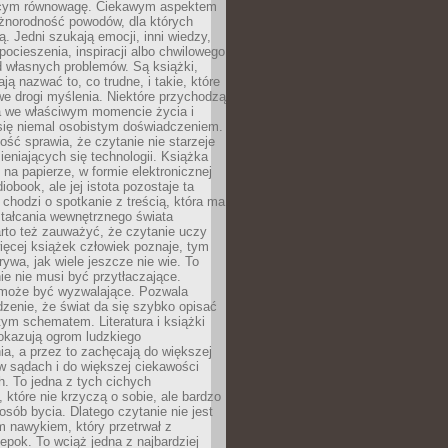
ącym równowagę. Ciekawym aspektem
óżnorodność powodów, dla których
ją. Jedni szukają emocji, inni wiedzy,
 pocieszenia, inspiracji albo chwilowego
d własnych problemów. Są książki,
ją nazwać to, co trudne, i takie, które
we drogi myślenia. Niektóre przychodzą
a we właściwym momencie życia i
 się niemal osobistym doświadczeniem.
ość sprawia, że czytanie nie starzeje
eniających się technologii. Książka
 na papierze, w formie elektronicznej
iobook, ale jej istota pozostaje ta
chodzi o spotkanie z treścią, która ma
tałcania wewnętrznego świata
rto też zauważyć, że czytanie uczy
ięcej książek człowiek poznaje, tym
rywa, jak wiele jeszcze nie wie. To
e nie musi być przytłaczające.
 może być wyzwalające. Pozwala
dzenie, że świat da się szybko opisać
ym schematem. Literatura i książki
pokazują ogrom ludzkiego
a, a przez to zachęcają do większej
w sądach i do większej ciekawości
. To jedna z tych cichych
, które nie krzyczą o sobie, ale bardzo
osób bycia. Dlatego czytanie nie jest
 nawykiem, który przetrwał z
epok. To wciąż jedna z najbardziej