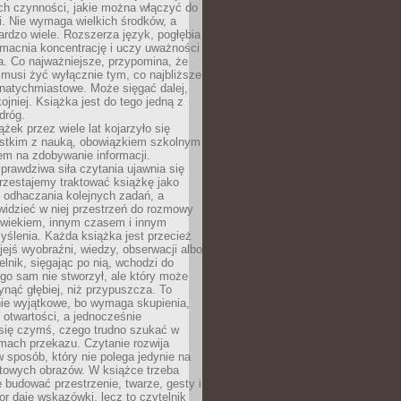
ch czynności, jakie można włączyć do
. Nie wymaga wielkich środków, a
bardzo wiele. Rozszerza język, pogłębia
zmacnia koncentrację i uczy uważności
a. Co najważniejsze, przypomina, że
 musi żyć wyłącznie tym, co najbliższe
j natychmiastowe. Może sięgać dalej,
kojniej. Książka jest do tego jedną z
dróg.
ążek przez wiele lat kojarzyło się
stkim z nauką, obowiązkiem szkolnym
em na zdobywanie informacji.
rawdziwa siła czytania ujawnia się
rzestajemy traktować książkę jako
 odhaczania kolejnych zadań, a
idzieć w niej przestrzeń do rozmowy
owiekiem, innym czasem i innym
ślenia. Każda książka jest przecież
ejś wyobraźni, wiedzy, obserwacji albo
elnik, sięgając po nią, wchodzi do
ego sam nie stworzył, ale który może
ynąć głębiej, niż przypuszcza. To
ie wyjątkowe, bo wymaga skupienia,
i otwartości, a jednocześnie
się czymś, czego trudno szukać w
mach przekazu. Czytanie rozwija
 sposób, który nie polega jedynie na
otowych obrazów. W książce trzeba
 budować przestrzenie, twarze, gesty i
tor daje wskazówki, lecz to czytelnik