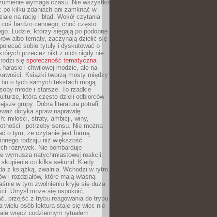
ozumienie wymaga czasu. Nie wszystko
ć po kilku zdaniach ani zamknąć w
iale na rację i błąd. Wokół czytania
ż coś bardzo cennego, choć często
go. Ludzie, którzy sięgają po podobne
orów albo tematy, zaczynają dzielić się
polecać sobie tytuły i dyskutować o
których przecież nikt z nich nigdy nie
 rodzi się
społeczność tematyczna
a hałasie i chwilowej modzie, ale na
ekawości. Książki tworzą mosty między
, bo o tych samych tekstach mogą
oby młode i starsze. To rzadkie
ulturze, która często dzieli odbiorców
jsze grupy. Dobra literatura potrafi
ieważ dotyka spraw naprawdę
: miłości, straty, ambicji, winy,
otności i potrzeby sensu. Nie można
ć o tym, że czytanie jest formą
innego rodzaju niż większość
ch rozrywek. Nie bombarduje
ie wymusza natychmiastowej reakcji,
 skupienia co kilka sekund. Kiedy
da z książką, zwalnia. Wchodzi w rytm
ów i rozdziałów, które mają własną
łaśnie w tym zwolnieniu kryje się duża
ści. Umysł może się uspokoić,
, przejść z trybu reagowania do trybu
a wielu osób lektura staje się więc nie
 ale wręcz codziennym rytuałem