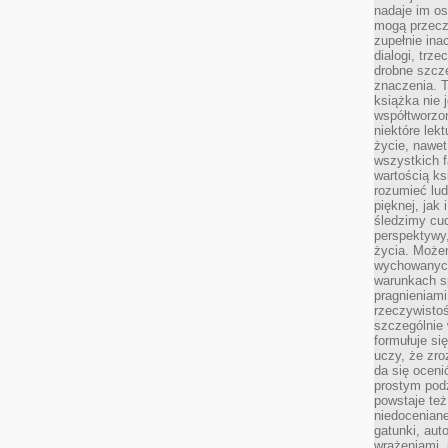
nadaje im os
mogą przeczy
zupełnie ina
dialogi, trze
drobne szcze
znaczenia. 
książka nie 
współtworzo
niektóre lek
życie, nawet 
wszystkich 
wartością ks
rozumieć lud
pięknej, jak 
śledzimy cud
perspektywy,
życia. Może
wychowanych
warunkach sp
pragnieniami
rzeczywistoś
szczególnie 
formułuje si
uczy, że zr
da się oceni
prostym podz
powstaje te
niedoceniane
gatunki, aut
wrażeniami, 