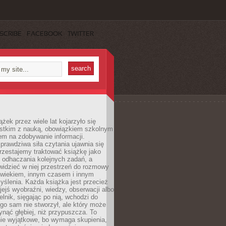
SCRIBE
FACEBOOK
TWITTER
ążek przez wiele lat kojarzyło się
stkim z nauką, obowiązkiem szkolnym
em na zdobywanie informacji.
rawdziwa siła czytania ujawnia się
rzestajemy traktować książkę jako
 odhaczania kolejnych zadań, a
idzieć w niej przestrzeń do rozmowy
owiekiem, innym czasem i innym
ślenia. Każda książka jest przecież
ejś wyobraźni, wiedzy, obserwacji albo
elnik, sięgając po nią, wchodzi do
ego sam nie stworzył, ale który może
ynąć głębiej, niż przypuszcza. To
ie wyjątkowe, bo wymaga skupienia,