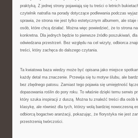
praktyką. Z jednej strony pojawiają się tu treści o letnich bukietac
czytelnik natrafia na porady dotyczące podlewania podczas wyjaz
sprawia, że strona nie jest tylko estetycznym albumem, ale staje
osób, które chcą działać. Można więc powiedzieć, że to strona na
konkretna. Dla jednych będzie to pierwsze źródło poszukiwań, dla 
odwiedzana przestrzeń. Bez względu na cel wizyty, odbiorca znajd
treści, który zachęca do dalszego czytania.
Ta kwiatowa baza wiedzy może być opisana jako miejsce spotkania
każdy detal ma znaczenie. Przewija się tu motyw ślubu, ale bard
bez zbędnego patosu. Zamiast tego pojawia się umiejętność łącze
dopasowania roślin do pory roku. To właśnie dzięki temu serwis p
który szuka inspiracji z duszą. Można tu znaleźć treści dla osó
klasykę, ale również dla tych, którzy wolą bardziej nowoczesną e
odbiorcą bogactwo aranżacji, pokazując, że florystyka nie jest 
przestrzenią twórczości.