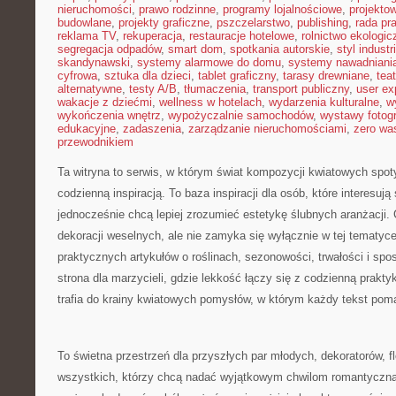
nieruchomości
,
prawo rodzinne
,
programy lojalnościowe
,
projekto
budowlane
,
projekty graficzne
,
pszczelarstwo
,
publishing
,
rada pr
reklama TV
,
rekuperacja
,
restauracje hotelowe
,
rolnictwo ekologic
segregacja odpadów
,
smart dom
,
spotkania autorskie
,
styl industr
skandynawski
,
systemy alarmowe do domu
,
systemy nawadniani
cyfrowa
,
sztuka dla dzieci
,
tablet graficzny
,
tarasy drewniane
,
tea
alternatywne
,
testy A/B
,
tłumaczenia
,
transport publiczny
,
user ex
wakacje z dziećmi
,
wellness w hotelach
,
wydarzenia kulturalne
,
w
wykończenia wnętrz
,
wypożyczalnie samochodów
,
wystawy fotogr
edukacyjne
,
zadaszenia
,
zarządzanie nieruchomościami
,
zero wa
przewodnikiem
Ta witryna to serwis, w którym świat kompozycji kwiatowych spoty
codzienną inspiracją. To baza inspiracji dla osób, które interesują
jednocześnie chcą lepiej zrozumieć estetykę ślubnych aranżacji. 
dekoracji weselnych, ale nie zamyka się wyłącznie w tej tematyc
praktycznych artykułów o roślinach, sezonowości, trwałości i s
strona dla marzycieli, gdzie lekkość łączy się z codzienną prakty
trafia do krainy kwiatowych pomysłów, w którym każdy tekst po
To świetna przestrzeń dla przyszłych par młodych, dekoratorów, fl
wszystkich, którzy chcą nadać wyjątkowym chwilom romantyczną 