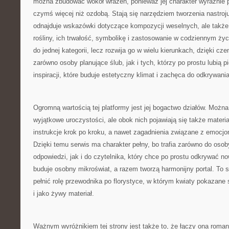
można zbudować wokół wrażeń, ponieważ jej charakter wyraźnie p
czymś więcej niż ozdobą. Stają się narzędziem tworzenia nastroju.
odnajduje wskazówki dotyczące kompozycji weselnych, ale także
rośliny, ich trwałość, symbolikę i zastosowanie w codziennym życi
do jednej kategorii, lecz rozwija go w wielu kierunkach, dzięki 
zarówno osoby planujące ślub, jak i tych, którzy po prostu lubią pi
inspiracji, które buduje estetyczny klimat i zachęca do odkrywan
Ogromną wartością tej platformy jest jej bogactwo działów. Można
wyjątkowe uroczystości, ale obok nich pojawiają się także materia
instrukcje krok po kroku, a nawet zagadnienia związane z emoc
Dzięki temu serwis ma charakter pełny, bo trafia zarówno do osob
odpowiedzi, jak i do czytelnika, który chce po prostu odkrywać n
buduje osobny mikroświat, a razem tworzą harmonijny portal. To 
pełnić rolę przewodnika po florystyce, w którym kwiaty pokazane
i jako żywy materiał.
Ważnym wyróżnikiem tej strony jest także to, że łączy ona roma