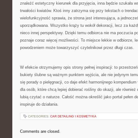
znaleźć estetyczny kierunek dla przyjęcia, inna będzie szukała
trwałości kwiatów. Ktoś inny zatrzyma się przy tekstach o trendac
wielofunkcyjność sprawia, że strona jest interesująca, a jednocze
uporządkowana. Wszystko krąży tu wokół dekoracji, lecz za ka
nieco innej perspektywy. Dzięki temu odbiorca nie ma poczucia po
poznaje coraz więcej możliwości. To miejsce lekkie w odbiorze, lec
powodzeniem może towarzyszyć czytelnikowi przez długi czas.
W efekcie otrzymujemy opis strony pełnej inspiracji: to przestrze
bukiety ślubne są ważnym punktem wyjścia, ale nie jedynym tema
się porady o pielęgnacji, co daje efekt harmonijnego kompendium w
dla osób, które chcą lepiej dobierać rośliny do okazji, ale również 
lubią czytać o naturze. Całość można określić jako portal pełen del
inspiruje do działania.
CATEGORIES:
CAR DETAILING I KOSMETYKA
Comments are closed.