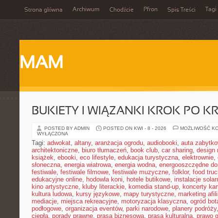
Archiwum
Pfron
Tagi
Strona główna
Chodźcie
Spis Treści
MAM
BUKIETY I WIĄZANKI KROK PO K
POSTED BY ADMIN
POSTED ON KWI - 8 - 2026
MOŻLIWOŚĆ K
WYŁĄCZONA
Tagi:
adwokat
,
altany
,
aranżacja ogrodu
,
audiobooki
,
auta zabytk
architektoniczne
,
biuro tłumaczeń
,
book club
,
car sharing
,
design 
książek
,
ebooki
,
eco lifestyle
,
edukacja turystyczna
,
elektrownie
,
słoneczna
,
energia wiatrowa
,
energia wodna
,
energooszczędne d
festiwale
,
festiwale filmowe
,
festiwale muzyczne
,
folklor
,
food truc
edukacyjne online
,
hodowla koni
,
hotele butikowe
,
instalacje solar
kino artystyczne
,
kluby literackie
,
komedia stand-up
,
koncerty ka
kultura ludowa
,
kursy językowe
,
mapy turystyczne
,
marketing afil
mediacje
,
miejsca rekreacyjne
,
motoryzacja klasyczna
,
ogród bot
podłogowe
,
organizacja eventów
,
parki narodowe
,
planery podróży
ciepła
,
porady prawne
,
prasa biznesowa
,
prasa kulturalna
,
prawo 