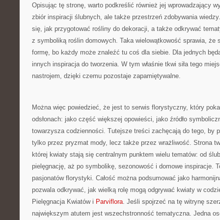
Opisując tę stronę, warto podkreślić również jej wprowadzający wy
zbiór inspiracji ślubnych, ale także przestrzeń zdobywania wiedz
się, jak przygotować rośliny do dekoracji, a także odkrywać tema
z symboliką roślin domowych. Taka wielowątkowość sprawia, że 
formę, bo każdy może znaleźć tu coś dla siebie. Dla jednych będą
innych inspiracja do tworzenia. W tym właśnie tkwi siła tego miej
nastrojem, dzięki czemu pozostaje zapamiętywalne.
Można więc powiedzieć, że jest to serwis florystyczny, który poka
odsłonach: jako część większej opowieści, jako źródło symbolicz
towarzysza codzienności. Tutejsze treści zachęcają do tego, by p
tylko przez pryzmat mody, lecz także przez wrażliwość. Strona tw
której kwiaty stają się centralnym punktem wielu tematów: od ślub
pielęgnację, aż po symbolikę, sezonowość i domowe inspiracje. To
pasjonatów florystyki. Całość można podsumować jako harmonijną
pozwala odkrywać, jak wielką rolę mogą odgrywać kwiaty w codz
Pielęgnacja Kwiatów i
Parviflora
. Jeśli spojrzeć na tę witrynę szer
największym atutem jest wszechstronność tematyczna. Jedna oso