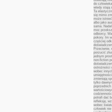
do człowiek
wtedy stają
Ta elastyczn
się mimo zmi
może istnieć
albo jako aud
sama. Nadal 
moc przeksz
odbiorcy. Wa
pokory. Im w
częściej odk
doświadczeni
Przeciwnie,
porzucić złu
jednym prost
non-fiction 
doświadczeni
ostrożności 
wobec innych
umiejętności
zmieniają sp
tylko dawnym
poprzednich 
wartościowy
codzienności
potrafi dać 
refleksję, w
wobec świat
człowiek nie