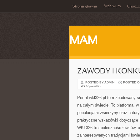
Archiwum
Strona główna
Chodźc
MAM
ZAWODY I KONK
POSTED BY ADMIN
POSTED ON 
WYŁĄCZONA
Portal wkl326.pl to rozbudowany s
na całym świecie. To platforma, w
populacjami zwierzyny oraz natur
praktyczne wskazówki dotyczące 
WKL326 to społeczność łowców, o
zainteresowanych tradycjami łowiec