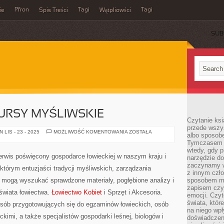
Pfron
Tagi
Tagi
ie
Spis Treści
Wątpliowści
SUB
URSY MYŚLIWSKIE
Czytanie ksi
przede wszy
ZAWODY
LIS - 23 - 2025
MOŻLIWOŚĆ KOMENTOWANIA
ZOSTAŁA
albo sposob
I
Tymczasem p
KONKURSY
MYŚLIWSKIE
wtedy, gdy p
erwis poświęcony gospodarce łowieckiej w naszym kraju i
narzędzie do
zaczynamy w
 którym entuzjaści tradycji myśliwskich, zarządzania
z innym czł
y mogą wyszukać sprawdzone materiały, pogłębione analizy i
sposobem my
zapisem czyj
świata łowiectwa.
Łowiectwo Kobiet
i Sprzęt i Akcesoria.
emocji. Czyt
świata, któr
sób przygotowujących się do egzaminów łowieckich, osób
na niego wpł
kimi, a także specjalistów gospodarki leśnej, biologów i
doświadczen