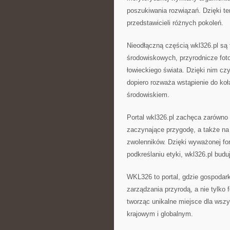
poszukiwania rozwiązań. Dzięki te
przedstawicieli różnych pokoleń.
Nieodłączną częścią wkl326.pl są
środowiskowych, przyrodnicze fotog
łowieckiego świata. Dzięki nim czy
dopiero rozważa wstąpienie do koł
środowiskiem.
Portal wkl326.pl zachęca zarówno 
zaczynające przygodę, a także na
zwolenników. Dzięki wyważonej for
podkreślaniu etyki, wkl326.pl bu
WKL326 to portal, gdzie gospodark
zarządzania przyrodą, a nie tylko 
tworząc unikalne miejsce dla wszy
krajowym i globalnym.