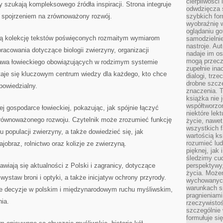
cierpliwości 
y szukają kompleksowego źródła inspiracji. Strona integruje
odwdzięcza 
m spojrzeniem na zrównoważony rozwój.
szybkich for
wyobraźnię w
oglądaniu g
ą kolekcję tekstów poświęconych rozmaitym wymiarom
samodzielnie
nastroje. Au
racowania dotyczące biologii zwierzyny, organizacji
nadaje im os
mogą przeczy
 prawa łowieckiego obowiązujących w rodzimym systemie
zupełnie ina
taje się kluczowym centrum wiedzy dla każdego, kto chce
dialogi, trze
drobne szcze
powiedzialny.
znaczenia. 
książka nie 
współtworzo
nej gospodarce łowieckiej, pokazując, jak spójnie łączyć
niektóre lek
zrównoważonego rozwoju. Czytelnik może zrozumieć funkcję
życie, nawet 
wszystkich 
u populacji zwierzyny, a także dowiedzieć się, jak
wartością ks
rozumieć lud
jobraz, rolnictwo oraz kolizje ze zwierzyną.
pięknej, jak 
śledzimy cud
awiają się aktualności z Polski i zagranicy, dotyczące
perspektywy,
życia. Może
 wystaw broni i optyki, a także inicjatyw ochrony przyrody.
wychowanych
warunkach sp
 decyzje w polskim i międzynarodowym ruchu myśliwskim,
pragnieniami
ia.
rzeczywistoś
szczególnie 
formułuje si