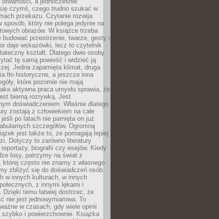
i otwartości, a jednocześnie
się czymś, czego trudno szukać w
mach przekazu. Czytanie rozwija
 sposób, który nie polega jedynie na
otowych obrazów. W książce trzeba
 budować przestrzenie, twarze, gesty i
tor daje wskazówki, lecz to czytelnik
tateczny kształt. Dlatego dwie osoby
tać tę samą powieść i widzieć ją
czej. Jedna zapamięta klimat, druga
cia tło historyczne, a jeszcze inna
góły, które pozornie nie mają
Taka aktywna praca umysłu sprawia, że
jest bierną rozrywką. Jest
nym doświadczeniem. Właśnie dlatego
tury zostają z człowiekiem na całe
jeśli po latach nie pamięta on już
fabularnych szczegółów. Ogromną
iążek jest także to, że pomagają lepiej
zi. Dotyczy to zarówno literatury
i reportaży, biografii czy esejów. Kiedy
ze losy, patrzymy na świat z
 której często nie znamy z własnego
my zbliżyć się do doświadczeń osób
 w innych kulturach, w innych
ołecznych, z innymi lękami i
. Dzięki temu łatwiej dostrzec, że
ć nie jest jednowymiarowa. To
ważne w czasach, gdy wiele opinii
ę szybko i powierzchownie. Książka