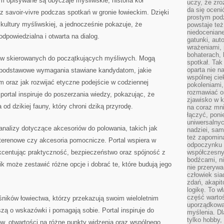
m opisywane są obyczaje myśliwskie, historia kół
uczy, że zr
da się oceni
 savoir-vivre podczas spotkań w gronie łowieckim. Dzięki
prostym podz
 kultury myśliwskiej, a jednocześnie pokazuje, że
powstaje te
niedoceniane
powiedzialna i otwarta na dialog.
gatunki, aut
wrażeniami, 
bohaterach, 
ków skierowanych do początkujących myśliwych. Mogą
spotkał. Tak
oparta nie n
e podstawowe wymagania stawiane kandydatom, jakie
wspólnej ci
 oraz jak rozwijać etyczne podejście w codziennej
pokoleniami
rozmawiać os
portal inspiruje do poszerzania wiedzy, pokazując, że
zjawisko w k
od dzikiej fauny, który chroni dziką przyrodę.
na coraz mnie
łączyć, pon
uniwersalnych
nalizy dotyczące akcesoriów do polowania, takich jak
nadziei, sam
też zapomina
 terenowe czy akcesoria pomocnicze. Portal wspiera w
odpoczynku 
kcentując praktyczność, bezpieczeństwo oraz spójność z
współczesny
bodźcami, n
ik może zestawić różne opcje i dobrać te, które budują jego
nie przerywa
człowiek sia
zdań, akapit
logikę. To w
część warto
ników łowiectwa, którzy przekazują swoim wieloletnim
uporządkować
szą o wskazówki i pomagają sobie. Portal inspiruje do
myślenia. Dl
tylko hobby,
, otwartości na różne punkty widzenia oraz wspólnego