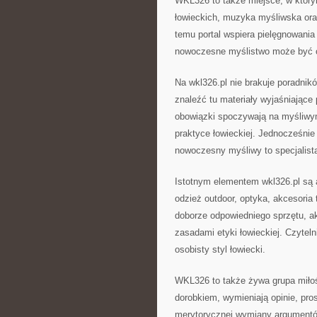
WKL326 to także miejsce, w który
łowieckich, muzyka myśliwska oraz
temu portal wspiera pielęgnowania
nowoczesne myślistwo może być od
Na wkl326.pl nie brakuje poradni
znaleźć tu materiały wyjaśniając
obowiązki spoczywają na myśliwym
praktyce łowieckiej. Jednocześnie 
nowoczesny myśliwy to specjalista 
Istotnym elementem wkl326.pl są a
odzież outdoor, optyka, akcesoria
doborze odpowiedniego sprzętu, a
zasadami etyki łowieckiej. Czyteln
osobisty styl łowiecki.
WKL326 to także żywa grupa miłoś
dorobkiem, wymieniają opinie, pro
merytorycznej wymiany argumentów