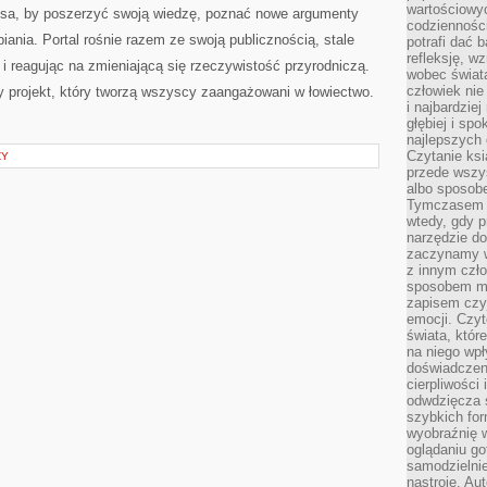
wartościowy
nsa, by poszerzyć swoją wiedzę, poznać nowe argumenty
codzienności
iania. Portal rośnie razem ze swoją publicznością, stale
potrafi dać 
refleksję, w
i reagując na zmieniającą się rzeczywistość przyrodniczą.
wobec świat
człowiek nie
y projekt, który tworzą wszyscy zaangażowani w łowiectwo.
i najbardzie
głębiej i spo
najlepszych 
Czytanie ksi
ZY
przede wszy
albo sposob
Tymczasem p
wtedy, gdy p
narzędzie do
zaczynamy w
z innym czł
sposobem my
zapisem czyj
emocji. Czyt
świata, któr
na niego wpł
doświadczen
cierpliwości 
odwdzięcza 
szybkich for
wyobraźnię w
oglądaniu g
samodzielnie
nastroje. Au