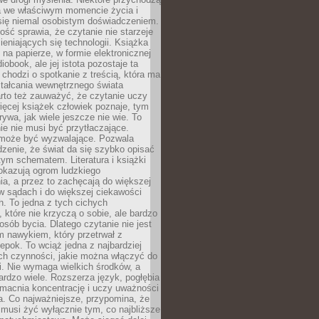
a we właściwym momencie życia i
 się niemal osobistym doświadczeniem.
ość sprawia, że czytanie nie starzeje
eniających się technologii. Książka
 na papierze, w formie elektronicznej
iobook, ale jej istota pozostaje ta
chodzi o spotkanie z treścią, która ma
tałcania wewnętrznego świata
rto też zauważyć, że czytanie uczy
ięcej książek człowiek poznaje, tym
rywa, jak wiele jeszcze nie wie. To
e nie musi być przytłaczające.
 może być wyzwalające. Pozwala
dzenie, że świat da się szybko opisać
ym schematem. Literatura i książki
pokazują ogrom ludzkiego
a, a przez to zachęcają do większej
w sądach i do większej ciekawości
. To jedna z tych cichych
, które nie krzyczą o sobie, ale bardzo
osób bycia. Dlatego czytanie nie jest
 nawykiem, który przetrwał z
epok. To wciąż jedna z najbardziej
ch czynności, jakie można włączyć do
. Nie wymaga wielkich środków, a
bardzo wiele. Rozszerza język, pogłębia
zmacnia koncentrację i uczy uważności
a. Co najważniejsze, przypomina, że
 musi żyć wyłącznie tym, co najbliższe