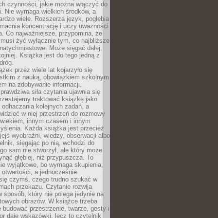
ch czynności, jakie można włączyć do
. Nie wymaga wielkich środków, a
bardzo wiele. Rozszerza język, pogłębia
zmacnia koncentrację i uczy uważności
a. Co najważniejsze, przypomina, że
 musi żyć wyłącznie tym, co najbliższe
j natychmiastowe. Może sięgać dalej,
kojniej. Książka jest do tego jedną z
dróg.
ążek przez wiele lat kojarzyło się
stkim z nauką, obowiązkiem szkolnym
em na zdobywanie informacji.
rawdziwa siła czytania ujawnia się
rzestajemy traktować książkę jako
 odhaczania kolejnych zadań, a
idzieć w niej przestrzeń do rozmowy
owiekiem, innym czasem i innym
ślenia. Każda książka jest przecież
ejś wyobraźni, wiedzy, obserwacji albo
elnik, sięgając po nią, wchodzi do
ego sam nie stworzył, ale który może
ynąć głębiej, niż przypuszcza. To
ie wyjątkowe, bo wymaga skupienia,
i otwartości, a jednocześnie
się czymś, czego trudno szukać w
mach przekazu. Czytanie rozwija
 sposób, który nie polega jedynie na
otowych obrazów. W książce trzeba
 budować przestrzenie, twarze, gesty i
tor daje wskazówki, lecz to czytelnik