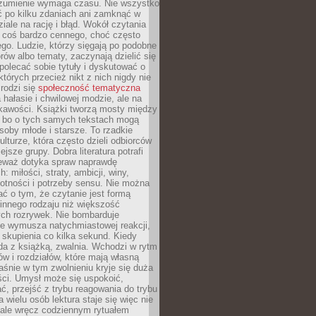
ozumienie wymaga czasu. Nie wszystko
ć po kilku zdaniach ani zamknąć w
iale na rację i błąd. Wokół czytania
ż coś bardzo cennego, choć często
go. Ludzie, którzy sięgają po podobne
orów albo tematy, zaczynają dzielić się
polecać sobie tytuły i dyskutować o
których przecież nikt z nich nigdy nie
 rodzi się
społeczność tematyczna
a hałasie i chwilowej modzie, ale na
ekawości. Książki tworzą mosty między
, bo o tych samych tekstach mogą
oby młode i starsze. To rzadkie
ulturze, która często dzieli odbiorców
jsze grupy. Dobra literatura potrafi
ieważ dotyka spraw naprawdę
: miłości, straty, ambicji, winy,
otności i potrzeby sensu. Nie można
ć o tym, że czytanie jest formą
innego rodzaju niż większość
ch rozrywek. Nie bombarduje
ie wymusza natychmiastowej reakcji,
 skupienia co kilka sekund. Kiedy
da z książką, zwalnia. Wchodzi w rytm
ów i rozdziałów, które mają własną
łaśnie w tym zwolnieniu kryje się duża
ści. Umysł może się uspokoić,
, przejść z trybu reagowania do trybu
a wielu osób lektura staje się więc nie
 ale wręcz codziennym rytuałem