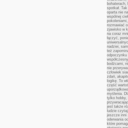
bohaterach, 
spotkał. Tak
oparta nie n
wspólnej ci
pokoleniami
rozmawiać os
zjawisko w k
na coraz mnie
łączyć, pon
uniwersalnych
nadziei, sam
też zapomina
odpoczynku 
współczesny
bodźcami, n
nie przerywa
człowiek sia
zdań, akapit
logikę. To w
część warto
uporządkować
myślenia. Dl
tylko hobby,
przywracaj
jest także r
ludzie czyta
jeszcze inni
oderwania o
które pomaga
otwierają no