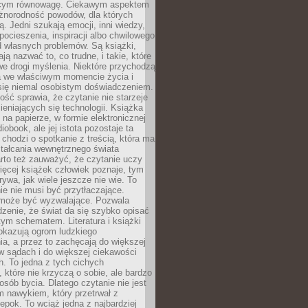
ącym równowagę. Ciekawym aspektem
óżnorodność powodów, dla których
ją. Jedni szukają emocji, inni wiedzy,
 pocieszenia, inspiracji albo chwilowego
d własnych problemów. Są książki,
ją nazwać to, co trudne, i takie, które
we drogi myślenia. Niektóre przychodzą
a we właściwym momencie życia i
 się niemal osobistym doświadczeniem.
ość sprawia, że czytanie nie starzeje
eniających się technologii. Książka
 na papierze, w formie elektronicznej
iobook, ale jej istota pozostaje ta
chodzi o spotkanie z treścią, która ma
tałcania wewnętrznego świata
rto też zauważyć, że czytanie uczy
ięcej książek człowiek poznaje, tym
rywa, jak wiele jeszcze nie wie. To
e nie musi być przytłaczające.
 może być wyzwalające. Pozwala
dzenie, że świat da się szybko opisać
ym schematem. Literatura i książki
pokazują ogrom ludzkiego
a, a przez to zachęcają do większej
w sądach i do większej ciekawości
. To jedna z tych cichych
, które nie krzyczą o sobie, ale bardzo
osób bycia. Dlatego czytanie nie jest
 nawykiem, który przetrwał z
epok. To wciąż jedna z najbardziej