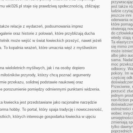
przywracaj
mu wkl326.pl staje się prawdziwą społecznością, zbliżając
jest także r
ludzie czyta
jeszcze inni
oderwania o
które pomaga
 także relacje z wydarzeń, podsumowania imprez
otwierają no
do człowiek
alerie oraz historie z polowań, które przybliżają ducha
wtedy stają
telnik może wejść w świat łowieckich przeżyć, nawet jeżeli
Ta elastyczn
się mimo zmi
a. To kopalnia wrażeń, które umacnia więź z myśliwskim
może istnieć
albo jako aud
sama. Nadal 
moc przeksz
na wieloletnich myśliwych, jak i na osoby dopiero
odbiorcy. Wa
pokory. Im w
 miłośników przyrody, którzy chcą poznać argumenty
częściej odk
mie przekazu, solidnej podstawie naukowej oraz
doświadczeni
Przeciwnie,
duje porozumienie pomiędzy odmiennymi punktami widzenia.
porzucić złu
jednym prost
non-fiction 
a łowiecka jest przedstawiane jako racjonalne narzędzie
doświadczeni
ostrożności 
forma hobby. To portal, który spaja tradycję i nowoczesność,
wobec innych
stkich, których interesuje gospodarka łowiecka w ujęciu
umiejętności
zmieniają sp
tylko dawnym
poprzednich 