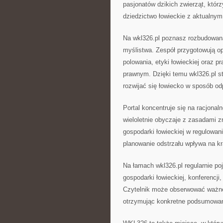
pasjonatów dzikich zwierząt, którz
dziedzictwo łowieckie z aktualny
Na wkl326.pl poznasz rozbudowan
myślistwa. Zespół przygotowują op
polowania, etyki łowieckiej oraz
prawnym. Dzięki temu wkl326.pl s
rozwijać się łowiecko w sposób od
Portal koncentruje się na racjonal
wieloletnie obyczaje z zasadami 
gospodarki łowieckiej w regulowani
planowanie odstrzału wpływa na kra
Na łamach wkl326.pl regularnie poj
gospodarki łowieckiej, konferencji,
Czytelnik może obserwować ważne
otrzymując konkretne podsumowan