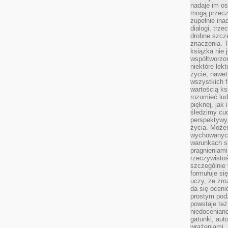
nadaje im os
mogą przeczy
zupełnie ina
dialogi, trze
drobne szcze
znaczenia. 
książka nie 
współtworzo
niektóre lek
życie, nawet 
wszystkich 
wartością ks
rozumieć lud
pięknej, jak 
śledzimy cud
perspektywy,
życia. Może
wychowanych
warunkach sp
pragnieniami
rzeczywistoś
szczególnie 
formułuje si
uczy, że zr
da się oceni
prostym podz
powstaje te
niedoceniane
gatunki, aut
wrażeniami, 