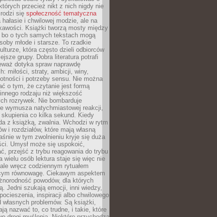
których przecież nikt z nich nigdy nie
 rodzi się
społeczność tematyczna
a hałasie i chwilowej modzie, ale na
ekawości. Książki tworzą mosty między
, bo o tych samych tekstach mogą
oby młode i starsze. To rzadkie
ulturze, która często dzieli odbiorców
jsze grupy. Dobra literatura potrafi
ieważ dotyka spraw naprawdę
: miłości, straty, ambicji, winy,
otności i potrzeby sensu. Nie można
ć o tym, że czytanie jest formą
innego rodzaju niż większość
ch rozrywek. Nie bombarduje
ie wymusza natychmiastowej reakcji,
 skupienia co kilka sekund. Kiedy
da z książką, zwalnia. Wchodzi w rytm
ów i rozdziałów, które mają własną
łaśnie w tym zwolnieniu kryje się duża
ści. Umysł może się uspokoić,
, przejść z trybu reagowania do trybu
a wielu osób lektura staje się więc nie
 ale wręcz codziennym rytuałem
ącym równowagę. Ciekawym aspektem
óżnorodność powodów, dla których
ją. Jedni szukają emocji, inni wiedzy,
 pocieszenia, inspiracji albo chwilowego
d własnych problemów. Są książki,
ją nazwać to, co trudne, i takie, które
we drogi myślenia. Niektóre przychodzą