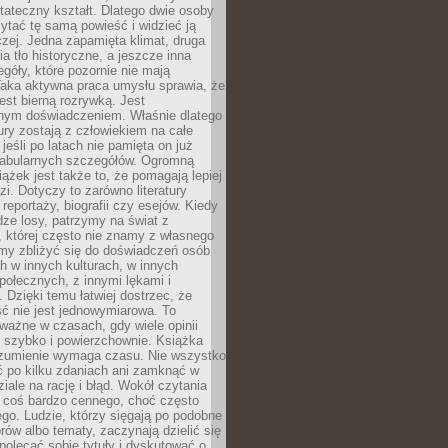
tateczny kształt. Dlatego dwie osoby
tać tę samą powieść i widzieć ją
czej. Jedna zapamięta klimat, druga
cia tło historyczne, a jeszcze inna
góły, które pozornie nie mają
Taka aktywna praca umysłu sprawia, że
jest bierną rozrywką. Jest
nym doświadczeniem. Właśnie dlatego
tury zostają z człowiekiem na całe
jeśli po latach nie pamięta on już
fabularnych szczegółów. Ogromną
iążek jest także to, że pomagają lepiej
zi. Dotyczy to zarówno literatury
i reportaży, biografii czy esejów. Kiedy
ze losy, patrzymy na świat z
 której często nie znamy z własnego
my zbliżyć się do doświadczeń osób
 w innych kulturach, w innych
ołecznych, z innymi lękami i
. Dzięki temu łatwiej dostrzec, że
ć nie jest jednowymiarowa. To
ważne w czasach, gdy wiele opinii
ę szybko i powierzchownie. Książka
ozumienie wymaga czasu. Nie wszystko
ć po kilku zdaniach ani zamknąć w
iale na rację i błąd. Wokół czytania
ż coś bardzo cennego, choć często
go. Ludzie, którzy sięgają po podobne
orów albo tematy, zaczynają dzielić się
polecać sobie tytuły i dyskutować o