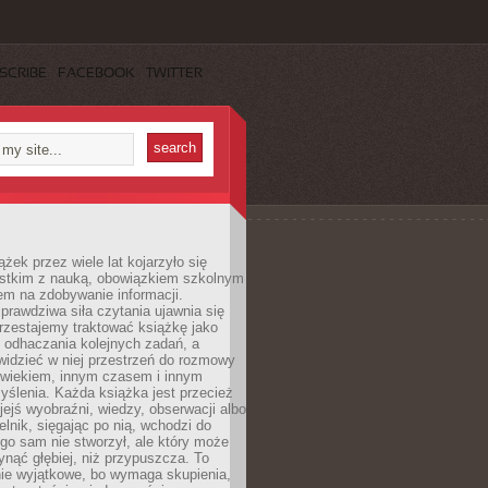
SCRIBE
FACEBOOK
TWITTER
ążek przez wiele lat kojarzyło się
stkim z nauką, obowiązkiem szkolnym
em na zdobywanie informacji.
rawdziwa siła czytania ujawnia się
rzestajemy traktować książkę jako
 odhaczania kolejnych zadań, a
idzieć w niej przestrzeń do rozmowy
owiekiem, innym czasem i innym
ślenia. Każda książka jest przecież
ejś wyobraźni, wiedzy, obserwacji albo
elnik, sięgając po nią, wchodzi do
ego sam nie stworzył, ale który może
ynąć głębiej, niż przypuszcza. To
ie wyjątkowe, bo wymaga skupienia,