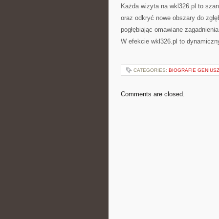
Każda wizyta na wkl326.pl to sza
oraz odkryć nowe obszary do zgłęb
pogłębiając omawiane zagadnienia 
W efekcie wkl326.pl to dynamiczn
CATEGORIES:
BIOGRAFIE GENIUS
Comments are closed.