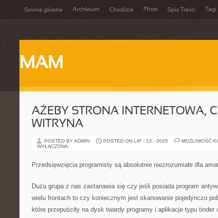
Archiwum
Pfron
Tagi
Strona główna
Chodźcie
Spis Treści
MAM
AŻEBY STRONA INTERNETOWA, C
WITRYNA
POSTED BY ADMIN
POSTED ON LIP - 13 - 2025
MOŻLIWOŚĆ 
WYŁĄCZONA
Przedsięwzięcia programisty są absolutnie niezrozumiałe dla ama
Duża grupa z nas zastanawia się czy jeśli posiada program antywi
wielu frontach to czy koniecznym jest skanowanie pojedynczo pob
które przepuściły na dysk twardy programy i aplikacje typu tinder