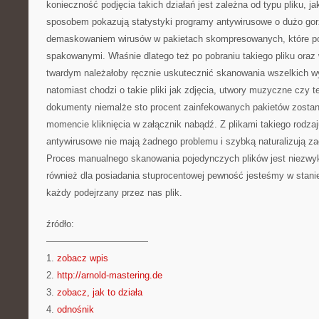
konieczność podjęcia takich działań jest zależna od typu pliku, j
sposobem pokazują statystyki programy antywirusowe o dużo gorz
demaskowaniem wirusów w pakietach skompresowanych, które p
spakowanymi. Właśnie dlatego też po pobraniu takiego pliku ora
twardym należałoby ręcznie uskutecznić skanowania wszelkich w
natomiast chodzi o takie pliki jak zdjęcia, utwory muzyczne czy t
dokumenty niemalże sto procent zainfekowanych pakietów zosta
momencie kliknięcia w załącznik nabądź. Z plikami takiego rodza
antywirusowe nie mają żadnego problemu i szybką naturalizują za
Proces manualnego skanowania pojedynczych plików jest niezwykl
również dla posiadania stuprocentowej pewność jesteśmy w sta
każdy podejrzany przez nas plik.
źródło:
———————————
1.
zobacz wpis
2.
http://arnold-mastering.de
3.
zobacz, jak to działa
4.
odnośnik