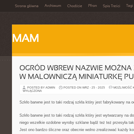
Archiwum
Pfron
Tagi
Strona główna
Chodźcie
Spis Treści
MAM
OGRÓD WBREW NAZWIE MOŻNA Z
W MALOWNICZĄ MINIATURKĘ PU
POSTED BY ADMIN
POSTED ON WRZ - 25 - 2025
MOŻLIWOŚĆ 
WYŁĄCZONA
Szkło barwne jest to taki rodzaj szkła który jest fabrykowany na 
Szkło barwne jest to taki rodzaj szkła który jest wytwarzany na d
niego wszelkie ozdobne wyroby szklane bądź też też przesyła taki
Jest ono bardzo śliczne oraz obecnie wolno zrealizować każdy kol