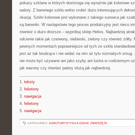
pokazy szklane w których dostrzega się wyraźnie jak kolorowe sz
walory. Z barwnego szkła wolno zrobić dużo interesujących dekora
okazję. Szkło kolorowe jest wykonane z takiego surowca jak sza
są barwniki. W następstwie tego proces produkcyjny jest nieco inn
również o dużo droższe – wypróbuj sklep Helios. Najbardziej atr
odcienie takie jak czerwony, niebieski, zielony czy również żółty.
pewnych momentach poprawniejsze od tych ze szkła standardowe
jest aż tak brudzące i nie widać na nim aż tylu rozmaitych smug.
nie może być używane ani jako szyby ani lustra w codziennym u
jak wazony czy również patery służą jak najbardziej.
1.
teksty
2.
felietony
3.
nawigacja
4.
felietony
5.
nawigacja
CATEGORIES:
AGROTURYSTYKA A DZIKIE ZWIERZĘTA