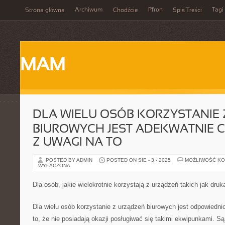
Archiwum
Pfron
Tagi
Strona główna
Chodźcie
Spis Treści
MAM
DLA WIELU OSÓB KORZYSTANIE
BIUROWYCH JEST ADEKWATNIE 
Z UWAGI NA TO
POSTED BY ADMIN
POSTED ON SIE - 3 - 2025
MOŻLIWOŚĆ K
WYŁĄCZONA
Dla osób, jakie wielokrotnie korzystają z urządzeń takich jak druk
Dla wielu osób korzystanie z urządzeń biurowych jest odpowiedni
to, że nie posiadają okazji posługiwać się takimi ekwipunkami. S