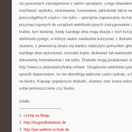
stu procentach zaznajomione z takimi sprzętami, czego dowodem
możliwość wydruku, skanowania, kserowania, jakkolwiek także n
poszczególnych części i nie tylko – uprzejmie zapraszamy na kar
przyzwyczajonych do urządzeń wielofunkcyjnych zrezygnowanie 
trudne, tym bardziej, kiedy każdego dnia mają okazję z nich kor
wielofunkcyjnego, w którym wolno swobodnie korzystać z drukarki,
skanera, z pewnością okaże się bardzo należytym pomysłem głów
każdego dnia wykonywać rozmaite kopie, drukować lub ewentual
dokumenty kontrahentów i nie tylko. Drukarki mogą produkować te
http://www.cs.pl/produkty/karty-mifare/. Urządzenia wielofunkcyj
sposób dopasowane, że nie absorbują większej części pokoju, a 
na biurku. Kupując pojedyncze drukarki, skanery oraz ksera wol
sobie pomieszczenie czy biurko.
źródło:
———————————
1.
czytaj na blogu
2.
http://itsgoodtobehere.de
3.
http://jan-wellem-schule.de