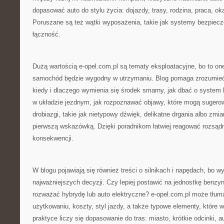
dopasować auto do stylu życia: dojazdy, trasy, rodzina, praca, ok
Poruszane są też wątki wyposażenia, takie jak systemy bezpiec
łączność.
Dużą wartością e-opel.com.pl są tematy eksploatacyjne, bo to on
samochód będzie wygodny w utrzymaniu. Blog pomaga zrozumieć 
kiedy i dlaczego wymienia się środek smarny, jak dbać o system
w układzie jezdnym, jak rozpoznawać objawy, które mogą sugerow
drobiazgi, takie jak nietypowy dźwięk, delikatne drgania albo zmi
pierwszą wskazówką. Dzięki poradnikom łatwiej reagować rozsądn
konsekwencji.
W blogu pojawiają się również treści o silnikach i napędach, bo wy
najważniejszych decyzji. Czy lepiej postawić na jednostkę benzy
rozważać hybrydę lub auto elektryczne? e-opel.com.pl może tłum
użytkowaniu, koszty, styl jazdy, a także typowe elementy, które 
praktyce liczy się dopasowanie do tras: miasto, krótkie odcinki, a