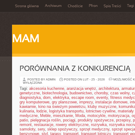
Archiwum
Pfron
Tagi
Strona główna
Chodźcie
Spis Treści
MAM
PORÓWNANIA Z KONKURENCJĄ
POSTED BY ADMIN
POSTED ON LUT - 25 - 2026
MOŻLIWOŚĆ 
WYŁĄCZONA
Tagi:
akcesoria kuchenne
,
aranżacja wnętrz
,
architektura
,
armatur
genetyczne
,
biotechnologia
,
budownictwo
,
choroby
,
czas wolny
,
c
diagnostyka
,
dom
,
elektryka
,
escape room
,
eventy
,
fitness medy
gry komputerowe
,
gry planszowe
,
imprezy
,
instalacje domowe
,
in
kawiarnie
,
kino na świeżym powietrzu
,
kluby muzyczne
,
komunika
kulinaria
,
łodzie
,
logistyka transportu
,
lotnictwo cywilne
,
materiały
medyczne
,
Meble
,
mieszkanie
,
Moda
,
motocykle
,
motoryzacja
,
o
patio
,
pielęgnacja roślin
,
pociągi
,
produkty spożywcze
,
przepisy
,
p
remont
,
restauracje
,
rowery elektryczne
,
rozrywka
,
rozrywka nocn
samoloty
,
sery
,
sklep spożywczy
,
sprzęt medyczny
,
sprzęt specja
benzynowe
,
styl
,
tarasy
,
transport
,
transport lotniczy
,
transport w