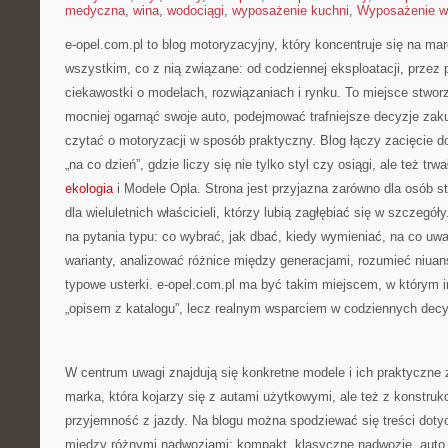
medyczna
,
wina
,
wodociągi
,
wyposażenie kuchni
,
Wyposażenie w
e-opel.com.pl to blog motoryzacyjny, który koncentruje się na m
wszystkim, co z nią związane: od codziennej eksploatacji, przez 
ciekawostki o modelach, rozwiązaniach i rynku. To miejsce stwor
mocniej ogarnąć swoje auto, podejmować trafniejsze decyzje zak
czytać o motoryzacji w sposób praktyczny. Blog łączy zacięcie
„na co dzień”, gdzie liczy się nie tylko styl czy osiągi, ale też t
ekologia
i Modele Opla. Strona jest przyjazna zarówno dla osób st
dla wieluletnich właścicieli, którzy lubią zagłębiać się w szczegół
na pytania typu: co wybrać, jak dbać, kiedy wymieniać, na co uw
warianty, analizować różnice między generacjami, rozumieć niuan
typowe usterki. e-opel.com.pl ma być takim miejscem, w którym i
„opisem z katalogu”, lecz realnym wsparciem w codziennych dec
W centrum uwagi znajdują się konkretne modele i ich praktyczne 
marka, która kojarzy się z autami użytkowymi, ale też z konstrukc
przyjemność z jazdy. Na blogu można spodziewać się treści doty
między różnymi nadwoziami: kompakt, klasyczne nadwozie, auto 