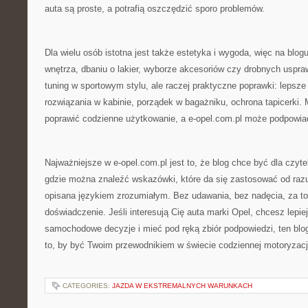
auta są proste, a potrafią oszczędzić sporo problemów.
Dla wielu osób istotna jest także estetyka i wygoda, więc na blogu
wnętrza, dbaniu o lakier, wyborze akcesoriów czy drobnych uspra
tuning w sportowym stylu, ale raczej praktyczne poprawki: lepsze
rozwiązania w kabinie, porządek w bagażniku, ochrona tapicerki. 
poprawić codzienne użytkowanie, a e-opel.com.pl może podpowiad
Najważniejsze w e-opel.com.pl jest to, że blog chce być dla czyte
gdzie można znaleźć wskazówki, które da się zastosować od razu,
opisana językiem zrozumiałym. Bez udawania, bez nadęcia, za to
doświadczenie. Jeśli interesują Cię auta marki Opel, chcesz lepie
samochodowe decyzje i mieć pod ręką zbiór podpowiedzi, ten blog
to, by być Twoim przewodnikiem w świecie codziennej motoryzacj
CATEGORIES:
JAZDA W EKSTREMALNYCH WARUNKACH