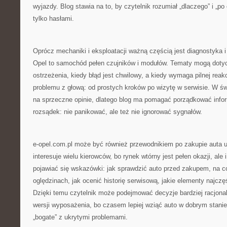
wyjazdy. Blog stawia na to, by czytelnik rozumiał „dlaczego” i „po
tylko hasłami.
Oprócz mechaniki i eksploatacji ważną częścią jest diagnostyka i
Opel to samochód pełen czujników i modułów. Tematy mogą dotycz
ostrzeżenia, kiedy błąd jest chwilowy, a kiedy wymaga pilnej reakc
problemu z głową: od prostych kroków po wizytę w serwisie. W świ
na sprzeczne opinie, dlatego blog ma pomagać porządkować info
rozsądek: nie panikować, ale też nie ignorować sygnałów.
e-opel.com.pl może być również przewodnikiem po zakupie auta 
interesuje wielu kierowców, bo rynek wtórny jest pełen okazji, ale
pojawiać się wskazówki: jak sprawdzić auto przed zakupem, na 
oględzinach, jak ocenić historię serwisową, jakie elementy najczę
Dzięki temu czytelnik może podejmować decyzje bardziej racjonal
wersji wyposażenia, bo czasem lepiej wziąć auto w dobrym stanie
„bogate” z ukrytymi problemami.