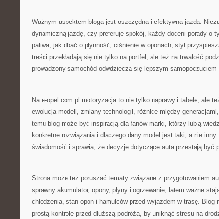
Ważnym aspektem bloga jest oszczędna i efektywna jazda. Niezal
dynamiczną jazdę, czy preferuje spokój, każdy doceni porady o t
paliwa, jak dbać o płynność, ciśnienie w oponach, styl przyspies
treści przekładają się nie tylko na portfel, ale też na trwałość po
prowadzony samochód odwdzięcza się lepszym samopoczuciem 
Na e-opel.com.pl motoryzacja to nie tylko naprawy i tabele, ale te
ewolucja modeli, zmiany technologii, różnice między generacjami,
temu blog może być inspiracją dla fanów marki, którzy lubią wiedz
konkretne rozwiązania i dlaczego dany model jest taki, a nie inny
świadomość i sprawia, że decyzje dotyczące auta przestają być 
Strona może też poruszać tematy związane z przygotowaniem aut
sprawny akumulator, opony, płyny i ogrzewanie, latem ważne stają
chłodzenia, stan opon i hamulców przed wyjazdem w trasę. Blog 
prostą kontrolę przed dłuższą podróżą, by uniknąć stresu na drod