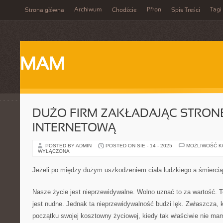
Archiwum
Pfron
Tagi
Strona główna
Chodźcie
Spis Treści
MAM
DUŻO FIRM ZAKŁADAJĄC STRON
INTERNETOWĄ
POSTED BY ADMIN
POSTED ON SIE - 14 - 2025
MOŻLIWOŚĆ 
WYŁĄCZONA
Jeżeli po między dużym uszkodzeniem ciała ludzkiego a śmiercią 
Nasze życie jest nieprzewidywalne. Wolno uznać to za wartość. To
jest nudne. Jednak ta nieprzewidywalność budzi lęk. Zwłaszcza, k
początku swojej kosztowny życiowej, kiedy tak właściwie nie 