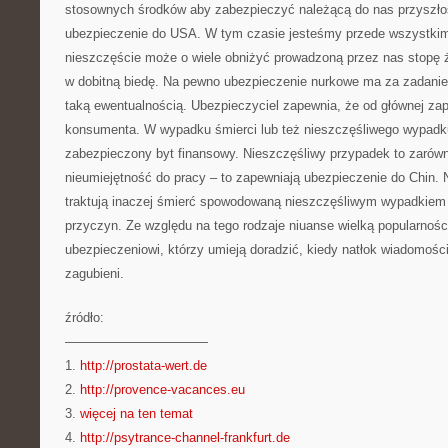
stosownych środków aby zabezpieczyć należącą do nas przyszł
ubezpieczenie do USA. W tym czasie jesteśmy przede wszystkim 
nieszczęście może o wiele obniżyć prowadzoną przez nas stopę
w dobitną biedę. Na pewno ubezpieczenie nurkowe ma za zadani
taką ewentualnością. Ubezpieczyciel zapewnia, że od głównej zap
konsumenta. W wypadku śmierci lub też nieszczęśliwego wypadk
zabezpieczony byt finansowy. Nieszczęśliwy przypadek to zarówn
nieumiejętność do pracy – to zapewniają ubezpieczenie do Chin. 
traktują inaczej śmierć spowodowaną nieszczęśliwym wypadkiem 
przyczyn. Ze względu na tego rodzaje niuanse wielką popularnośc
ubezpieczeniowi, którzy umieją doradzić, kiedy natłok wiadomośc
zagubieni.
źródło:
———————————
1.
http://prostata-wert.de
2.
http://provence-vacances.eu
3.
więcej na ten temat
4.
http://psytrance-channel-frankfurt.de