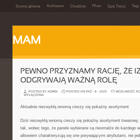
Archiwum
Pfron
Tagi
Strona główna
Chodźcie
Spis Treści
MAM
PEWNO PRZYZNAMY RACJĘ, ŻE I
ODGRYWAJĄ WAŻNĄ ROLĘ
POSTED BY ADMIN
POSTED ON PAŹ - 8 - 2025
MOŻLIWOŚĆ K
WYŁĄCZONA
Aktualnie niezwykłą renomą cieszy się pokaźny asortyment
Dziś niezwykłą renomą cieszy się pokaźny asortyment towarowy, j
tak, wobec tego, że panele wybierane są nieomalże do każdego 
albowiem charakteryzują się one porywającymi atrybutami, nie j