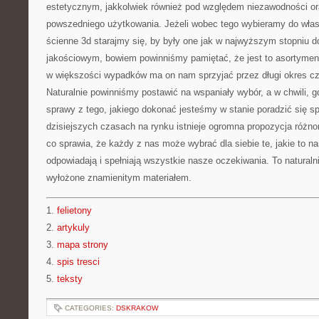
estetycznym, jakkolwiek również pod względem niezawodności or
powszedniego użytkowania. Jeżeli wobec tego wybieramy do wła
ścienne 3d starajmy się, by były one jak w najwyższym stopniu
jakościowym, bowiem powinniśmy pamiętać, że jest to asortyment
w większości wypadków ma on nam sprzyjać przez długi okres cza
Naturalnie powinniśmy postawić na wspaniały wybór, a w chwili, 
sprawy z tego, jakiego dokonać jesteśmy w stanie poradzić się spe
dzisiejszych czasach na rynku istnieje ogromna propozycja różn
co sprawia, że każdy z nas może wybrać dla siebie te, jakie to 
odpowiadają i spełniają wszystkie nasze oczekiwania. To naturaln
wyłożone znamienitym materiałem.
1.
felietony
2.
artykuly
3.
mapa strony
4.
spis tresci
5.
teksty
CATEGORIES:
DSKRAKOW