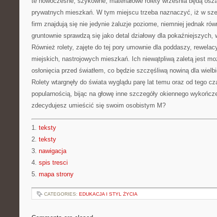
te nowoczesne, szykowne, materiałowe rolety września będą osz
prywatnych mieszkań. W tym miejscu trzeba naznaczyć, iż w szer
firm znajdują się nie jedynie żaluzje poziome, niemniej jednak rów
gruntownie sprawdzą się jako detal działowy dla pokaźniejszych, 
Również rolety, zajęte do tej pory umownie dla poddaszy, rewelacy
miejskich, nastrojowych mieszkań. Ich niewątpliwą zaletą jest m
osłonięcia przed światłem, co będzie szczęśliwą nowiną dla wielb
Rolety wtargnęły do świata wyglądu parę lat temu oraz od tego cz
popularnością, bijąc na głowę inne szczegóły okiennego wykończe
zdecydujesz umieścić się swoim osobistym M?
1.
teksty
2.
teksty
3.
nawigacja
4.
spis tresci
5.
mapa strony
CATEGORIES:
EDUKACJA I STYL ŻYCIA