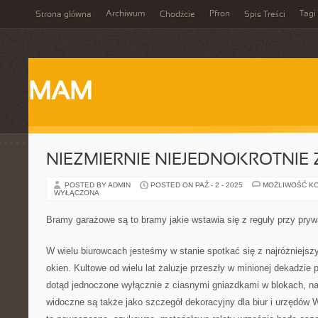
Archiwum
Pfron
Tagi
Strona główna
Chodźcie
Spis Treści
MAM
NIEZMIERNIE NIEJEDNOKROTNIE
POSTED BY ADMIN
POSTED ON PAŹ - 2 - 2025
MOŻLIWOŚĆ K
WYŁĄCZONA
Bramy garażowe są to bramy jakie wstawia się z reguły przy pr
W wielu biurowcach jesteśmy w stanie spotkać się z najróżniejsz
okien. Kultowe od wielu lat żaluzje przeszły w minionej dekadzi
dotąd jednoczone wyłącznie z ciasnymi gniazdkami w blokach, nab
widoczne są także jako szczegół dekoracyjny dla biur i urzędów