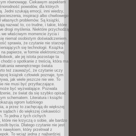
ącym równowagę. Ciekawym aspektem
óżnorodność powodów, dla których
ją. Jedni szukają emocji, inni wiedzy,
 pocieszenia, inspiracji albo chwilowego
d własnych problemów. Są książki,
ją nazwać to, co trudne, i takie, które
we drogi myślenia. Niektóre przychodzą
a we właściwym momencie życia i
 się niemal osobistym doświadczeniem.
ość sprawia, że czytanie nie starzeje
eniających się technologii. Książka
 na papierze, w formie elektronicznej
iobook, ale jej istota pozostaje ta
chodzi o spotkanie z treścią, która ma
tałcania wewnętrznego świata
rto też zauważyć, że czytanie uczy
ięcej książek człowiek poznaje, tym
rywa, jak wiele jeszcze nie wie. To
e nie musi być przytłaczające.
 może być wyzwalające. Pozwala
dzenie, że świat da się szybko opisać
ym schematem. Literatura i książki
pokazują ogrom ludzkiego
a, a przez to zachęcają do większej
w sądach i do większej ciekawości
. To jedna z tych cichych
, które nie krzyczą o sobie, ale bardzo
osób bycia. Dlatego czytanie nie jest
 nawykiem, który przetrwał z
epok. To wciąż jedna z najbardziej