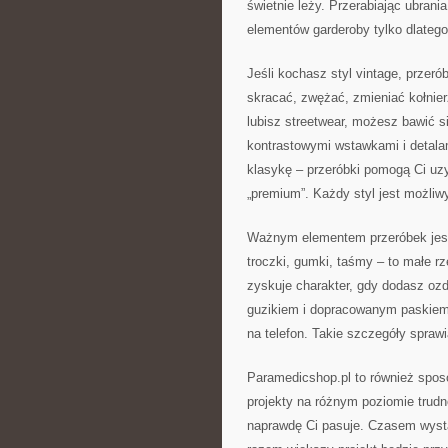
świetnie leży. Przerabiając ubran
elementów garderoby tylko dlatego
Jeśli kochasz styl vintage, przer
skracać, zwężać, zmieniać kołnie
lubisz streetwear, możesz bawić s
kontrastowymi wstawkami i detalam
klasykę – przeróbki pomogą Ci uz
„premium”. Każdy styl jest możliwy
Ważnym elementem przeróbek jest 
troczki, gumki, taśmy – to małe rz
zyskuje charakter, gdy dodasz oz
guzikiem i dopracowanym paskiem.
na telefon. Takie szczegóły sprawi
Paramedicshop.pl to również sposó
projekty na różnym poziomie trudn
naprawdę Ci pasuje. Czasem wyst