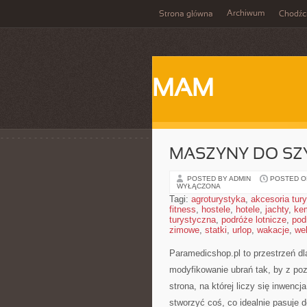
Archiwum
Strona główna
Chodźc
MAM
MASZYNY DO SZY
POSTED BY ADMIN
POSTED ON
WYŁĄCZONA
Tagi:
agroturystyka
,
akcesoria tur
fitness
,
hostele
,
hotele
,
jachty
,
ke
turystyczna
,
podróże lotnicze
,
pod
zimowe
,
statki
,
urlop
,
wakacje
,
we
Paramedicshop.pl to przestrzeń d
modyfikowanie ubrań tak, by z poz
strona, na której liczy się inwenc
stworzyć coś, co idealnie pasuje d