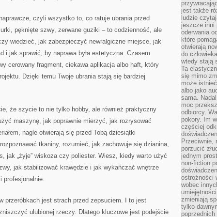
przywracaj
jest także r
ludzie czyta
prawcze, czyli wszystko to, co ratuje ubrania przed
jeszcze inni
urki, pęknięte szwy, zerwane guziki – to codzienność, ale
oderwania o
które pomaga
zy wiedzieć, jak zabezpieczyć newralgiczne miejsce, jak
otwierają no
ad i jak sprawić, by naprawa była estetyczna. Czasem
do człowiek
wtedy stają
 cerowany fragment, ciekawa aplikacja albo haft, który
Ta elastyczn
się mimo zmi
jektu. Dzięki temu Twoje ubrania stają się bardziej
może istnieć
albo jako aud
sama. Nadal 
moc przeksz
e, że szycie to nie tylko hobby, ale również praktyczny
odbiorcy. Wa
pokory. Im w
służyć maszynę, jak poprawnie mierzyć, jak rozrysować
częściej odk
riałem, nagle otwierają się przed Tobą dziesiątki
doświadczeni
Przeciwnie,
rozpoznawać tkaniny, rozumieć, jak zachowuje się dzianina,
porzucić złu
ns, jak „żyje” wiskoza czy poliester. Wiesz, kiedy warto użyć
jednym prost
non-fiction 
wy, jak stabilizować krawędzie i jak wykańczać wnętrze
doświadczeni
ostrożności 
i profesjonalnie.
wobec innych
umiejętności
zmieniają sp
w przeróbkach jest strach przed zepsuciem. I to jest
tylko dawnym
 zniszczyć ulubionej rzeczy. Dlatego kluczowe jest podejście
poprzednich 