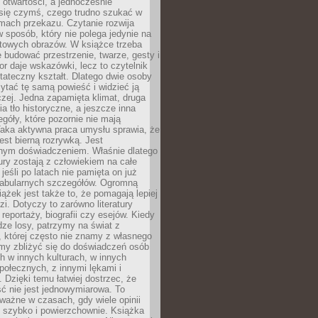
i otwartości, a jednocześnie
się czymś, czego trudno szukać w
mach przekazu. Czytanie rozwija
 sposób, który nie polega jedynie na
otowych obrazów. W książce trzeba
 budować przestrzenie, twarze, gesty i
tor daje wskazówki, lecz to czytelnik
tateczny kształt. Dlatego dwie osoby
tać tę samą powieść i widzieć ją
czej. Jedna zapamięta klimat, druga
cia tło historyczne, a jeszcze inna
góły, które pozornie nie mają
Taka aktywna praca umysłu sprawia, że
jest bierną rozrywką. Jest
nym doświadczeniem. Właśnie dlatego
tury zostają z człowiekiem na całe
jeśli po latach nie pamięta on już
fabularnych szczegółów. Ogromną
iążek jest także to, że pomagają lepiej
zi. Dotyczy to zarówno literatury
i reportaży, biografii czy esejów. Kiedy
ze losy, patrzymy na świat z
 której często nie znamy z własnego
my zbliżyć się do doświadczeń osób
 w innych kulturach, w innych
ołecznych, z innymi lękami i
. Dzięki temu łatwiej dostrzec, że
ć nie jest jednowymiarowa. To
ważne w czasach, gdy wiele opinii
ę szybko i powierzchownie. Książka