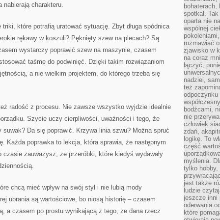
 nabierają charakteru.
bohaterach, 
spotkał. Tak
oparta nie n
 triki, które potrafią uratować sytuację. Zbyt długa spódnica
wspólnej ci
pokoleniami
rokie rękawy w koszuli? Pęknięty szew na plecach? Są
rozmawiać os
 Czasem wystarczy poprawić szew na maszynie, czasem
zjawisko w k
na coraz mnie
stosować taśmę do podwinięć. Dzięki takim rozwiązaniom
łączyć, pon
uniwersalnych
jętnością, a nie wielkim projektem, do którego trzeba się
nadziei, sam
też zapomina
odpoczynku 
współczesny
eż radość z procesu. Nie zawsze wszystko wyjdzie idealnie
bodźcami, n
nie przerywa
orządku. Szycie uczy cierpliwości, uważności i tego, że
człowiek sia
ty suwak? Da się poprawić. Krzywa linia szwu? Można spruć
zdań, akapit
logikę. To w
ię. Każda poprawka to lekcja, która sprawia, że następnym
część warto
uporządkować
po czasie zauważysz, że przeróbki, które kiedyś wydawały
myślenia. Dl
dziennością.
tylko hobby,
przywracaj
jest także r
óre chcą mieć wpływ na swój styl i nie lubią mody
ludzie czyta
jeszcze inni
rej ubrania są wartościowe, bo niosą historię – czasem
oderwania o
, a czasem po prostu wynikającą z tego, że dana rzecz
które pomaga
otwierają no