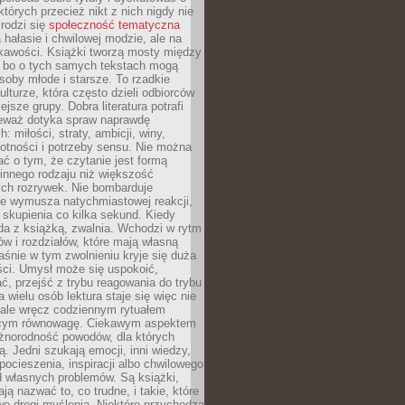
których przecież nikt z nich nigdy nie
 rodzi się
społeczność tematyczna
a hałasie i chwilowej modzie, ale na
ekawości. Książki tworzą mosty między
, bo o tych samych tekstach mogą
oby młode i starsze. To rzadkie
ulturze, która często dzieli odbiorców
jsze grupy. Dobra literatura potrafi
ieważ dotyka spraw naprawdę
: miłości, straty, ambicji, winy,
otności i potrzeby sensu. Nie można
ć o tym, że czytanie jest formą
innego rodzaju niż większość
ch rozrywek. Nie bombarduje
ie wymusza natychmiastowej reakcji,
 skupienia co kilka sekund. Kiedy
da z książką, zwalnia. Wchodzi w rytm
ów i rozdziałów, które mają własną
łaśnie w tym zwolnieniu kryje się duża
ści. Umysł może się uspokoić,
, przejść z trybu reagowania do trybu
a wielu osób lektura staje się więc nie
 ale wręcz codziennym rytuałem
ącym równowagę. Ciekawym aspektem
óżnorodność powodów, dla których
ją. Jedni szukają emocji, inni wiedzy,
 pocieszenia, inspiracji albo chwilowego
d własnych problemów. Są książki,
ją nazwać to, co trudne, i takie, które
we drogi myślenia. Niektóre przychodzą