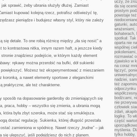
uczy, że zr
jak sprawić, żeby ubrania służyły dłużej. Zamiast
da się oceni
prostym podz
amiast kupować kolejną rzecz, potrafisz odświeżyć tę,
powstaje te
niedoceniane
zędzasz pieniądze i budujesz własny styl, który nie zależy
gatunki, aut
wrażeniami, 
bohaterach, 
spotkał. Tak
 się detale. To one robią różnicę między „da się nosić” a
oparta nie n
wspólnej ci
 to kontrastowa nitka, innym razem haft, a jeszcze kiedy
pokoleniami
a stronie znajdziesz podejście, w którym każdy element
rozmawiać os
zjawisko w k
bawy: rękawy można przerobić na bufki, dół sukienki
na coraz mnie
a powiększyć. Możesz też eksperymentować z mieszaniem
łączyć, pon
uniwersalnych
 z koronką, a nawet elementy sportowe z eleganckimi
nadziei, sam
też zapomina
ą praktyczne, ale też charakterne.
odpoczynku 
współczesny
bodźcami, n
tny sposób na dopasowanie garderoby do zmieniających się
nie przerywa
ia, praca, hobby – wszystko się zmienia, a ubrania mogą
człowiek sia
zdań, akapit
, która była zbyt szeroka, może stać się smuklejsza.
logikę. To w
ogą dostać regulację. Sukienka, której długość przestała
część warto
uporządkować
ostać zamieniona w spódnicę. Nawet rzeczy „trudne” – jak
myślenia. Dl
tylko hobby,
a się ulepszyć, jeśli podejdziesz do nich z planem.