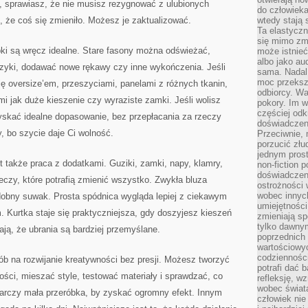
ia, sprawiasz, że nie musisz rezygnować z ulubionych
do człowiek
, że coś się zmieniło. Możesz je zaktualizować.
wtedy stają
Ta elastyczn
się mimo zmi
óbki są wręcz idealne. Stare fasony można odświeżać,
może istnieć
albo jako aud
rzyki, dodawać nowe rękawy czy inne wykończenia. Jeśli
sama. Nadal 
moc przeksz
ię oversize’em, przeszyciami, panelami z różnych tkanin,
odbiorcy. Wa
i jak duże kieszenie czy wyraziste zamki. Jeśli wolisz
pokory. Im w
częściej odk
yskać idealne dopasowanie, bez przepłacania za rzeczy
doświadczeni
, bo szycie daje Ci wolność.
Przeciwnie,
porzucić złu
jednym prost
także praca z dodatkami. Guziki, zamki, napy, klamry,
non-fiction 
doświadczeni
eczy, które potrafią zmienić wszystko. Zwykła bluza
ostrożności 
wobec innych
dobny suwak. Prosta spódnica wygląda lepiej z ciekawym
umiejętności
 Kurtka staje się praktyczniejsza, gdy doszyjesz kieszeń
zmieniają sp
tylko dawnym
ają, że ubrania są bardziej przemyślane.
poprzednich 
wartościowy
codzienności
b na rozwijanie kreatywności bez presji. Możesz tworzyć
potrafi dać 
ości, mieszać style, testować materiały i sprawdzać, co
refleksję, w
wobec świat
arczy mała przeróbka, by zyskać ogromny efekt. Innym
człowiek nie