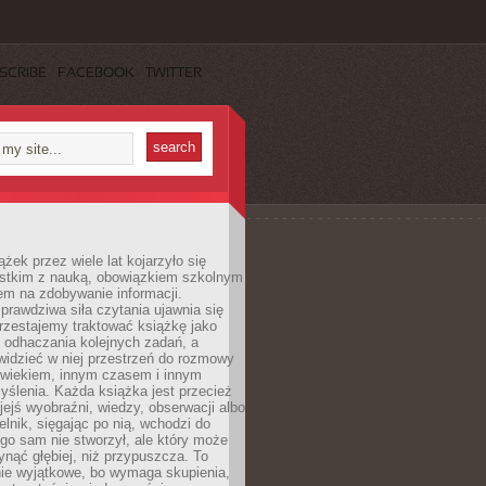
SCRIBE
FACEBOOK
TWITTER
ążek przez wiele lat kojarzyło się
stkim z nauką, obowiązkiem szkolnym
em na zdobywanie informacji.
rawdziwa siła czytania ujawnia się
rzestajemy traktować książkę jako
 odhaczania kolejnych zadań, a
idzieć w niej przestrzeń do rozmowy
owiekiem, innym czasem i innym
ślenia. Każda książka jest przecież
ejś wyobraźni, wiedzy, obserwacji albo
elnik, sięgając po nią, wchodzi do
ego sam nie stworzył, ale który może
ynąć głębiej, niż przypuszcza. To
ie wyjątkowe, bo wymaga skupienia,