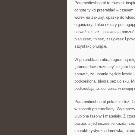
Paramedicshop.pl to również inspir
ochotę tylko przerabiać – czasem
worek na zakupy, opaskę do włos
organizery. Takie rzeczy pomagają 
najważniejsze – pozwalają poczuć,
planujesz, tniesz, zszywasz i pow
satysfakcjonujące.
W przeróbkach ubrań ogromną rolę 
„standardowe rozmiary” często b
sprawić, że ubranie będzie leżało 
podkreślona, biodra bez ucisku. M
podkreślają to, co lubisz w swojej 
Paramedicshop.pl pokazuje też, 
w sposób przemyślany. Wystarczy, 
ulubione fasony i materiały. Z cz
pasuje, a jednocześnie każda rze
charakterystyczna lamówka, ulubi