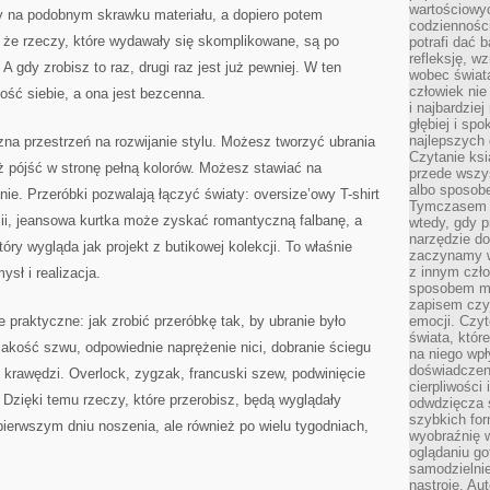
wartościowy
by na podobnym skrawku materiału, a dopiero potem
codzienności
ę, że rzeczy, które wydawały się skomplikowane, są po
potrafi dać 
refleksję, w
A gdy zrobisz to raz, drugi raz jest już pewniej. W ten
wobec świat
człowiek nie
ść siebie, a ona jest bezcenna.
i najbardzie
głębiej i spo
najlepszych 
zna przestrzeń na rozwijanie stylu. Możesz tworzyć ubrania
Czytanie ksi
ż pójść w stronę pełną kolorów. Możesz stawiać na
przede wszy
albo sposob
ie. Przeróbki pozwalają łączyć światy: oversize’owy T-shirt
Tymczasem p
lii, jeansowa kurtka może zyskać romantyczną falbanę, a
wtedy, gdy p
narzędzie do
ry wygląda jak projekt z butikowej kolekcji. To właśnie
zaczynamy w
z innym czł
sł i realizacja.
sposobem my
zapisem czyj
ie praktyczne: jak zrobić przeróbkę tak, by ubranie było
emocji. Czyt
świata, któr
 jakość szwu, odpowiednie naprężenie nici, dobranie ściegu
na niego wpł
doświadczen
 krawędzi. Overlock, zygzak, francuski szew, podwinięcie
cierpliwości 
 Dzięki temu rzeczy, które przerobisz, będą wyglądały
odwdzięcza 
szybkich for
 pierwszym dniu noszenia, ale również po wielu tygodniach,
wyobraźnię w
oglądaniu g
samodzielnie
nastroje. Au