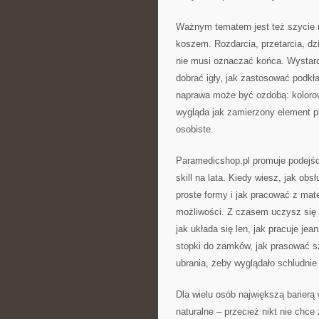
Ważnym tematem jest też szycie na
koszem. Rozdarcia, przetarcia, dzi
nie musi oznaczać końca. Wystarc
dobrać igły, jak zastosować podkł
naprawa może być ozdobą: kolorowy
wygląda jak zamierzony element pro
osobiste.
Paramedicshop.pl promuje podejści
skill na lata. Kiedy wiesz, jak ob
proste formy i jak pracować z mate
możliwości. Z czasem uczysz się 
jak układa się len, jak pracuje jea
stopki do zamków, jak prasować sz
ubrania, żeby wyglądało schludnie 
Dla wielu osób największą barierą 
naturalne – przecież nikt nie chce