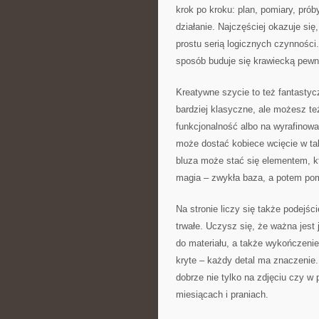
krok po kroku: plan, pomiary, pró
działanie. Najczęściej okazuje si
prostu serią logicznych czynności. 
sposób buduje się krawiecką pewno
Kreatywne szycie to też fantastyc
bardziej klasyczne, ale możesz te
funkcjonalność albo na wyrafinowan
może dostać kobiece wcięcie w ta
bluza może stać się elementem, któ
magia – zwykła baza, a potem pomy
Na stronie liczy się także podejśc
trwałe. Uczysz się, że ważna jest
do materiału, a także wykończenie
kryte – każdy detal ma znaczenie.
dobrze nie tylko na zdjęciu czy w
miesiącach i praniach.