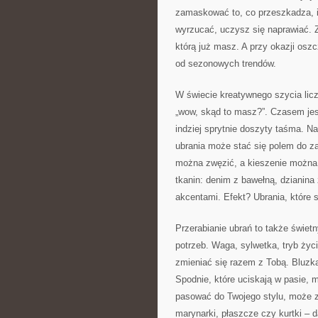
zamaskować to, co przeszkadza, i 
wyrzucać, uczysz się naprawiać. Z
którą już masz. A przy okazji oszc
od sezonowych trendów.
W świecie kreatywnego szycia liczą
„wow, skąd to masz?”. Czasem jest
indziej sprytnie doszyty taśma. N
ubrania może stać się polem do za
można zwęzić, a kieszenie możn
tkanin: denim z bawełną, dzianina
akcentami. Efekt? Ubrania, które s
Przerabianie ubrań to także świe
potrzeb. Waga, sylwetka, tryb życ
zmieniać się razem z Tobą. Bluzka
Spodnie, które uciskają w pasie, m
pasować do Twojego stylu, może z
marynarki, płaszcze czy kurtki – d