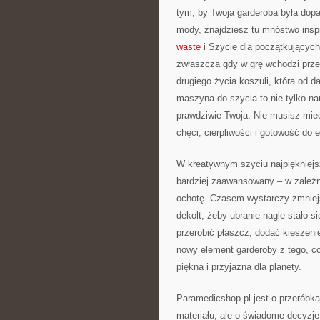
tym, by Twoja garderoba była dop
mody, znajdziesz tu mnóstwo insp
waste
i Szycie dla początkujących
zwłaszcza gdy w grę wchodzi przer
drugiego życia koszuli, która od
maszyna do szycia to nie tylko na
prawdziwie Twoja. Nie musisz mie
chęci, cierpliwości i gotowość do
W kreatywnym szyciu najpiękniejsz
bardziej zaawansowany – w zależn
ochotę. Czasem wystarczy zmniejs
dekolt, żeby ubranie nagle stało s
przerobić płaszcz, dodać kieszeni
nowy element garderoby z tego, co
piękna i przyjazna dla planety.
Paramedicshop.pl jest o przeróbka
materiału, ale o świadome decyzje: