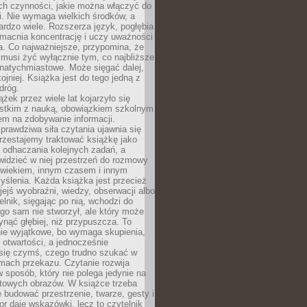
ch czynności, jakie można włączyć do
. Nie wymaga wielkich środków, a
bardzo wiele. Rozszerza język, pogłębia
zmacnia koncentrację i uczy uważności
a. Co najważniejsze, przypomina, że
 musi żyć wyłącznie tym, co najbliższe
j natychmiastowe. Może sięgać dalej,
kojniej. Książka jest do tego jedną z
dróg.
ążek przez wiele lat kojarzyło się
stkim z nauką, obowiązkiem szkolnym
em na zdobywanie informacji.
rawdziwa siła czytania ujawnia się
rzestajemy traktować książkę jako
 odhaczania kolejnych zadań, a
idzieć w niej przestrzeń do rozmowy
owiekiem, innym czasem i innym
ślenia. Każda książka jest przecież
ejś wyobraźni, wiedzy, obserwacji albo
elnik, sięgając po nią, wchodzi do
ego sam nie stworzył, ale który może
ynąć głębiej, niż przypuszcza. To
ie wyjątkowe, bo wymaga skupienia,
i otwartości, a jednocześnie
się czymś, czego trudno szukać w
mach przekazu. Czytanie rozwija
 sposób, który nie polega jedynie na
otowych obrazów. W książce trzeba
 budować przestrzenie, twarze, gesty i
tor daje wskazówki, lecz to czytelnik