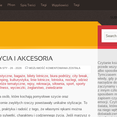
Pfron
Tagi
Tagi
ie
Spis Treści
Wątpliowści
SUB
CIA I AKCESORIA
Czytanie ksi
przede wszy
MASZYNY
 STY - 26 - 2026
MOŻLIWOŚĆ KOMENTOWANIA
ZOSTAŁA
albo sposob
DO
SZYCIA
Tymczasem p
ystyczne
,
bagaże
,
bilety lotnicze
,
biura podróży
,
city break
,
I
wtedy, gdy p
mping
,
kulturystyka
,
linie lotnicze
,
lotniska
,
noclegi
AKCESORIA
,
odzież
narzędzie do
róże tematyczne
,
rejsy
,
rekreacja
,
siłownia
,
sport
,
sporty
zaczynamy w
llness
,
wycieczki
,
żeglarstwo
,
zwiedzanie
z innym czł
sposobem my
la osób, które kochają pomysłowe szycie oraz
zapisem czyj
emocji. Czyt
ornie zwykłych rzeczy powstawały unikalne stylizacje. To
świata, któr
ja, praktyka i radość z tego, że własnymi rękami można
na niego wpł
doświadczen
o sylwetki, charakteru i codziennego życia. Jeśli marzysz o