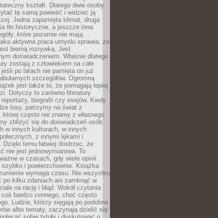
tateczny kształt. Dlatego dwie osoby
tać tę samą powieść i widzieć ją
czej. Jedna zapamięta klimat, druga
cia tło historyczne, a jeszcze inna
góły, które pozornie nie mają
Taka aktywna praca umysłu sprawia, że
jest bierną rozrywką. Jest
nym doświadczeniem. Właśnie dlatego
tury zostają z człowiekiem na całe
jeśli po latach nie pamięta on już
fabularnych szczegółów. Ogromną
iążek jest także to, że pomagają lepiej
zi. Dotyczy to zarówno literatury
i reportaży, biografii czy esejów. Kiedy
ze losy, patrzymy na świat z
 której często nie znamy z własnego
my zbliżyć się do doświadczeń osób
 w innych kulturach, w innych
ołecznych, z innymi lękami i
. Dzięki temu łatwiej dostrzec, że
ć nie jest jednowymiarowa. To
ważne w czasach, gdy wiele opinii
ę szybko i powierzchownie. Książka
ozumienie wymaga czasu. Nie wszystko
ć po kilku zdaniach ani zamknąć w
iale na rację i błąd. Wokół czytania
ż coś bardzo cennego, choć często
go. Ludzie, którzy sięgają po podobne
orów albo tematy, zaczynają dzielić się
polecać sobie tytuły i dyskutować o