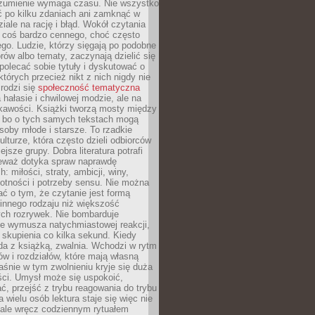
ozumienie wymaga czasu. Nie wszystko
ć po kilku zdaniach ani zamknąć w
iale na rację i błąd. Wokół czytania
ż coś bardzo cennego, choć często
go. Ludzie, którzy sięgają po podobne
orów albo tematy, zaczynają dzielić się
polecać sobie tytuły i dyskutować o
których przecież nikt z nich nigdy nie
 rodzi się
społeczność tematyczna
a hałasie i chwilowej modzie, ale na
ekawości. Książki tworzą mosty między
, bo o tych samych tekstach mogą
oby młode i starsze. To rzadkie
ulturze, która często dzieli odbiorców
jsze grupy. Dobra literatura potrafi
ieważ dotyka spraw naprawdę
: miłości, straty, ambicji, winy,
otności i potrzeby sensu. Nie można
ć o tym, że czytanie jest formą
innego rodzaju niż większość
ch rozrywek. Nie bombarduje
ie wymusza natychmiastowej reakcji,
 skupienia co kilka sekund. Kiedy
da z książką, zwalnia. Wchodzi w rytm
ów i rozdziałów, które mają własną
łaśnie w tym zwolnieniu kryje się duża
ści. Umysł może się uspokoić,
, przejść z trybu reagowania do trybu
a wielu osób lektura staje się więc nie
 ale wręcz codziennym rytuałem