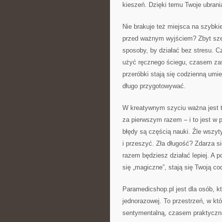
kieszeń. Dzięki temu Twoje ubrania
Nie brakuje też miejsca na szybkie
przed ważnym wyjściem? Zbyt sze
sposoby, by działać bez stresu.
użyć ręcznego ściegu, czasem za
przeróbki stają się codzienną umie
długo przygotowywać.
W kreatywnym szyciu ważna jest t
za pierwszym razem – i to jest w p
błędy są częścią nauki. Źle wszy
i przeszyć. Zła długość? Zdarza s
razem będziesz działać lepiej. A 
się „magiczne”, stają się Twoją co
Paramedicshop.pl jest dla osób, kt
jednorazowej. To przestrzeń, w któ
sentymentalną, czasem praktyczną