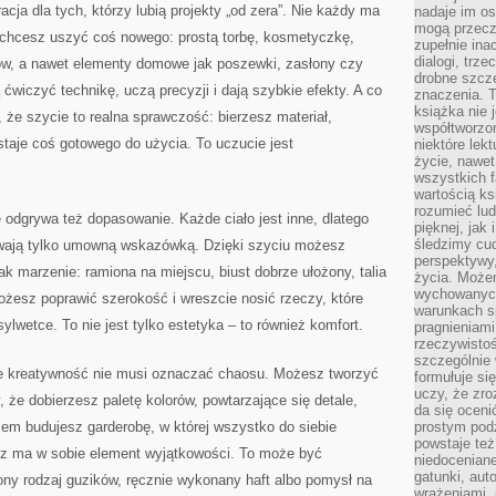
acja dla tych, którzy lubią projekty „od zera”. Nie każdy ma
nadaje im os
mogą przeczy
 chcesz uszyć coś nowego: prostą torbę, kosmetyczkę,
zupełnie ina
dialogi, trze
ów, a nawet elementy domowe jak poszewki, zasłony czy
drobne szcze
ćwiczyć technikę, uczą precyzji i dają szybkie efekty. A co
znaczenia. 
książka nie 
 że szycie to realna sprawczość: bierzesz materiał,
współtworzo
staje coś gotowego do użycia. To uczucie jest
niektóre lek
życie, nawet 
wszystkich 
wartością ks
rozumieć lud
odgrywa też dopasowanie. Każde ciało jest inne, dlatego
pięknej, jak 
śledzimy cud
ywają tylko umowną wskazówką. Dzięki szyciu możesz
perspektywy,
jak marzenie: ramiona na miejscu, biust dobrze ułożony, talia
życia. Może
wychowanych
ożesz poprawić szerokość i wreszcie nosić rzeczy, które
warunkach sp
sylwetce. To nie jest tylko estetyka – to również komfort.
pragnieniami
rzeczywistoś
szczególnie 
że kreatywność nie musi oznaczać chaosu. Możesz tworzyć
formułuje si
uczy, że zr
że dobierzesz paletę kolorów, powtarzające się detale,
da się oceni
asem budujesz garderobę, w której wszystko do siebie
prostym podz
powstaje te
cz ma w sobie element wyjątkowości. To może być
niedoceniane
gatunki, aut
ony rodzaj guzików, ręcznie wykonany haft albo pomysł na
wrażeniami, 