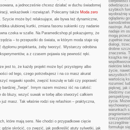
cierpliwości 
asowana, a jednocześnie chcesz działać w duchu świadomej
odwdzięcza 
szybkich for
iracji, wskazówek i rozwiązań. Polecamy także
Moda zero
wyobraźnię w
oglądaniu g
. Szycie może być relaksujące, ale bywa też dynamiczne,
samodzielnie
óbka ulubionej kurtki, zmiana fasonu sukienki czy nadanie
nastroje. Au
nadaje im os
 dawna czeka w szafie. Na Paramedicshop.pl pokazujemy, że
mogą przeczy
rzędzia – to przepustki do świata, w którym moda staje się
zupełnie ina
dialogi, trze
ć dyplomu projektanta, żeby tworzyć. Wystarczy odrobina
drobne szcze
znaczenia. 
 eksperymentów, a z czasem pojawia się pewność ręki.
książka nie 
współtworzo
niektóre lek
e jest to, że każdy projekt może być przystępny albo
życie, nawet 
ości od tego, czego potrzebujesz i na co masz akurat
wszystkich 
wartością ks
zyć nogawki spodni, zwęzić koszulę w talii czy poprawić
rozumieć lud
ię bardziej „Twoje”. Innym razem możesz iść na całość:
pięknej, jak 
śledzimy cud
e do bluzy, wszyć suwak w torbę albo stworzyć całkiem
perspektywy,
życia. Może
 już masz. Tak właśnie rodzi się refashion – praktyczna,
wychowanych
warunkach sp
pragnieniami
rzeczywistoś
ch, które mają sens. Nie chodzi o przypadkowe cięcie
szczególnie 
formułuje si
 gdzie skrócić, co zwęzić, jak podkreślić atuty sylwetki, jak