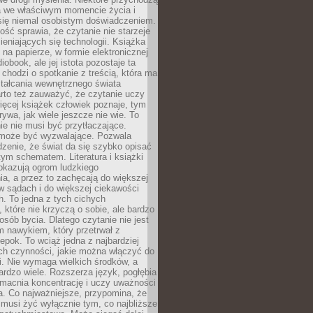
a we właściwym momencie życia i
 się niemal osobistym doświadczeniem.
ość sprawia, że czytanie nie starzeje
eniających się technologii. Książka
 na papierze, w formie elektronicznej
iobook, ale jej istota pozostaje ta
chodzi o spotkanie z treścią, która ma
tałcania wewnętrznego świata
rto też zauważyć, że czytanie uczy
ięcej książek człowiek poznaje, tym
rywa, jak wiele jeszcze nie wie. To
e nie musi być przytłaczające.
 może być wyzwalające. Pozwala
dzenie, że świat da się szybko opisać
ym schematem. Literatura i książki
pokazują ogrom ludzkiego
a, a przez to zachęcają do większej
w sądach i do większej ciekawości
. To jedna z tych cichych
, które nie krzyczą o sobie, ale bardzo
osób bycia. Dlatego czytanie nie jest
 nawykiem, który przetrwał z
epok. To wciąż jedna z najbardziej
ch czynności, jakie można włączyć do
. Nie wymaga wielkich środków, a
bardzo wiele. Rozszerza język, pogłębia
zmacnia koncentrację i uczy uważności
a. Co najważniejsze, przypomina, że
 musi żyć wyłącznie tym, co najbliższe