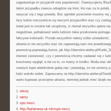
zagwarantuje im przyjaciół oraz popularność. Faworyzujemy Bluz
takim przypadku zawsze odnajdzie się ktoś, kto nas za to polubi,
nasycać się z tego powodu. Bez ogródek przeciwnie musimy się 
tacy ludzie rzeczywiście są naszymi przyjaciółmi oraz czy zasług
świat jest to smutne tak urządzony, iż niemal wszystko opiera się
niegodziwe, jednakowoż wielu ludziom takie przekonanie pomaga
fałszywe koleżanki. Przede wszystkim należy sobie uświadomić, ż
ubrania to nie wszystko oraz nie zapewniają nam one prawdziweg
pewnością poprawiają humor, jak http://damskie-atelier.pl/Kurtki
również zastanowić, czy z pewnością chcemy zadawać się z ludźm
kosztowny wygląd, a nie za to, co mamy w środku. Moda oraz ubra
zwanym topie wielokrotnie gubią nas i powodują, że nie umiemy 
ludzi wokoło siebie. Zapraszamy na http://damskie-atelier.pl/Sa
warto kupować przeciętne ubrania, niemniej jednak mieć dzięki te
1.
teksty
2.
wpisy
3.
spis tresci
4.
http://bahainews-uk.info/spis-tresci