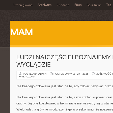
Archiwum
Pfron
Tagi
Strona główna
Chodźcie
Spis Treści
MAM
LUDZI NAJCZĘŚCIEJ POZNAJEMY
WYGLĄDZIE
POSTED BY ADMIN
POSTED ON WRZ - 27 - 2025
MOŻLIWOŚĆ 
WYŁĄCZONA
Nie każdego człowieka jest stać na to, aby zdołać nabywać oraz 
Nie każdego człowieka jest stać na to, żeby zdołać kupować oraz
ciuchy. Są one kosztowne, w takim razie nie wszyscy są w stanie
Wielu ludzi, a głównie młodzieży, żyje w przekonaniu, że noszeni