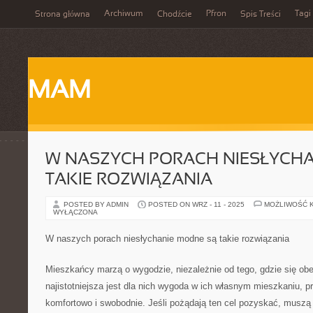
Archiwum
Pfron
Tagi
Strona główna
Chodźcie
Spis Treści
MAM
W NASZYCH PORACH NIESŁYCHA
TAKIE ROZWIĄZANIA
POSTED BY ADMIN
POSTED ON WRZ - 11 - 2025
MOŻLIWOŚĆ 
WYŁĄCZONA
W naszych porach niesłychanie modne są takie rozwiązania
Mieszkańcy marzą o wygodzie, niezależnie od tego, gdzie się ob
najistotniejsza jest dla nich wygoda w ich własnym mieszkaniu, p
komfortowo i swobodnie. Jeśli pożądają ten cel pozyskać, musz