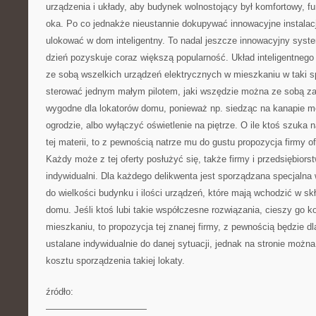
urządzenia i układy, aby budynek wolnostojący był komfortowy, fu
oka. Po co jednakże nieustannie dokupywać innowacyjne instalacj
ulokować w dom inteligentny. To nadal jeszcze innowacyjny system
dzień pozyskuje coraz większą popularność. Układ inteligentnego
ze sobą wszelkich urządzeń elektrycznych w mieszkaniu w taki s
sterować jednym małym pilotem, jaki wszędzie można ze sobą za
wygodne dla lokatorów domu, ponieważ np. siedząc na kanapie 
ogrodzie, albo wyłączyć oświetlenie na piętrze. O ile ktoś szuka
tej materii, to z pewnością natrze mu do gustu propozycja firmy of
Każdy może z tej oferty posłużyć się, także firmy i przedsiębiorst
indywidualni. Dla każdego delikwenta jest sporządzana specjalna 
do wielkości budynku i ilości urządzeń, które mają wchodzić w skł
domu. Jeśli ktoś lubi takie współczesne rozwiązania, cieszy go
mieszkaniu, to propozycja tej znanej firmy, z pewnością będzie d
ustalane indywidualnie do danej sytuacji, jednak na stronie moż
kosztu sporządzenia takiej lokaty.
źródło:
———————————