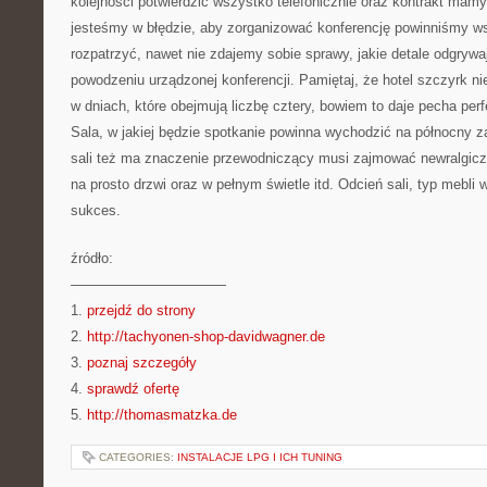
kolejności potwierdzić wszystko telefonicznie oraz kontrakt mamy
jesteśmy w błędzie, aby zorganizować konferencję powinniśmy ws
rozpatrzyć, nawet nie zdajemy sobie sprawy, jakie detale odgrywa
powodzeniu urządzonej konferencji. Pamiętaj, że hotel szczyrk n
w dniach, które obejmują liczbę cztery, bowiem to daje pecha per
Sala, w jakiej będzie spotkanie powinna wychodzić na północny z
sali też ma znaczenie przewodniczący musi zajmować newralgicz
na prosto drzwi oraz w pełnym świetle itd. Odcień sali, typ mebl
sukces.
źródło:
———————————
1.
przejdź do strony
2.
http://tachyonen-shop-davidwagner.de
3.
poznaj szczegóły
4.
sprawdź ofertę
5.
http://thomasmatzka.de
CATEGORIES:
INSTALACJE LPG I ICH TUNING