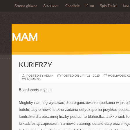
Archiwum
Pfron
Tagi
Strona główna
Chodźcie
Spis Treści
MAM
KURIERZY
POSTED BY ADMIN
POSTED ON LIP - 11 - 2025
MOŻLIWOŚĆ K
WYŁĄCZONA
Boardshorty mystic
Mogłoby nam się wydawać, że zorganizowanie spotkania w jakiejś 
hotelu, aby omówić istotne zadania dotyczące na przykład podpisa
kontraktu dla obszernej liczby postaci to błahostka. Jakkolwiek 
kilkadziesiąt zaproszeń, zamówić catering, ustalić datę oraz miej