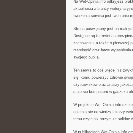
Na Wet-Opinia.info odkryjesz prak
aktualności z branży weterynaryjn
tworzenia serwisu jest tworzenie 
Strona poświęcony jest na realnyc
Dostępne są tu treści o zabezpie
zachowaniu, a także o pierwszej 
rzetelność oraz łatwe wyjaśnienia 
swojego pupila.
Ten serwis to coś więcej niż zwykł
się, komu powierzyć zdrowie swoje
użytkowników oraz analizy jakości 
staje się kompasem w gąszczu ofe
W projekcie Wet-Opinia.info szcze
opierają się na wiedzy lekarzy wet
temu czytelnik otrzymuje solidne 
W publikacjach Wet-Opinia.info o