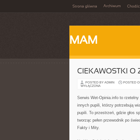
Archiwum
Strona główna
Chodźc
MAM
CIEKAWOSTKI O
POSTED BY ADMIN
POSTED ON 
WYŁĄCZONA
Serwis Wet-Opinia.info to rzeteln
innych pupili, którzy potrzebują
pupili. To przestrzeń, gdzie głos 
tworząc pełen przewodnik po świec
Fakty i Mity.