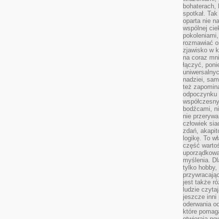
bohaterach, 
spotkał. Tak
oparta nie n
wspólnej ci
pokoleniami
rozmawiać os
zjawisko w k
na coraz mnie
łączyć, pon
uniwersalnych
nadziei, sam
też zapomina
odpoczynku 
współczesny
bodźcami, n
nie przerywa
człowiek sia
zdań, akapit
logikę. To w
część warto
uporządkować
myślenia. Dl
tylko hobby,
przywracaj
jest także r
ludzie czyta
jeszcze inni
oderwania o
które pomaga
otwierają no