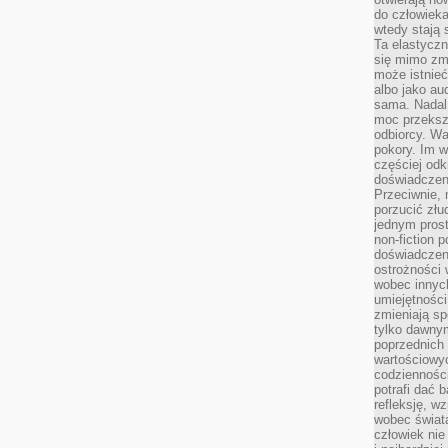
do człowiek
wtedy stają
Ta elastyczn
się mimo zmi
może istnieć
albo jako aud
sama. Nadal 
moc przeksz
odbiorcy. Wa
pokory. Im w
częściej odk
doświadczeni
Przeciwnie,
porzucić złu
jednym prost
non-fiction 
doświadczeni
ostrożności 
wobec innych
umiejętności
zmieniają sp
tylko dawnym
poprzednich 
wartościowy
codzienności
potrafi dać 
refleksję, w
wobec świat
człowiek nie