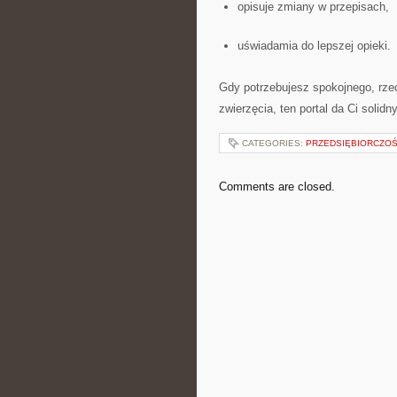
opisuje zmiany w przepisach,
uświadamia do lepszej opieki.
Gdy potrzebujesz spokojnego, rz
zwierzęcia, ten portal da Ci solidn
CATEGORIES:
PRZEDSIĘBIORCZO
Comments are closed.