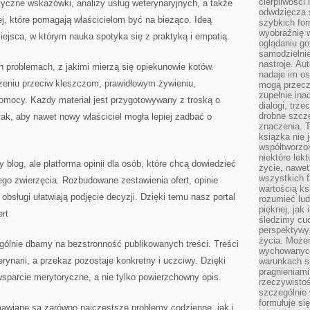
cierpliwości 
tyczne wskazówki, analizy usług weterynaryjnych, a także
odwdzięcza 
ej, które pomagają właścicielom być na bieżąco. Ideą
szybkich for
wyobraźnię w
miejsca, w którym nauka spotyka się z praktyką i empatią.
oglądaniu g
samodzielnie
nastroje. Au
h problemach, z jakimi mierzą się opiekunowie kotów.
nadaje im os
czeniu przeciw kleszczom, prawidłowym żywieniu,
mogą przeczy
zupełnie ina
pomocy. Każdy materiał jest przygotowywany z troską o
dialogi, trze
drobne szcze
tak, aby nawet nowy właściciel mogła lepiej zadbać o
znaczenia. 
książka nie 
współtworzo
niektóre lek
y blog, ale platforma opinii dla osób, które chcą dowiedzieć
życie, nawet 
wszystkich 
go zwierzęcia. Rozbudowane zestawienia ofert, opinie
wartością ks
obsługi ułatwiają podjęcie decyzji. Dzięki temu nasz portal
rozumieć lud
pięknej, jak 
rt
śledzimy cud
perspektywy,
życia. Może
gólnie dbamy na bezstronność publikowanych treści. Treści
wychowanych
erynarii, a przekaz pozostaje konkretny i uczciwy. Dzięki
warunkach sp
pragnieniami
wsparcie merytoryczne, a nie tylko powierzchowny opis.
rzeczywistoś
szczególnie 
formułuje si
mawiane są zarówno najczęstsze problemy codzienne, jak i