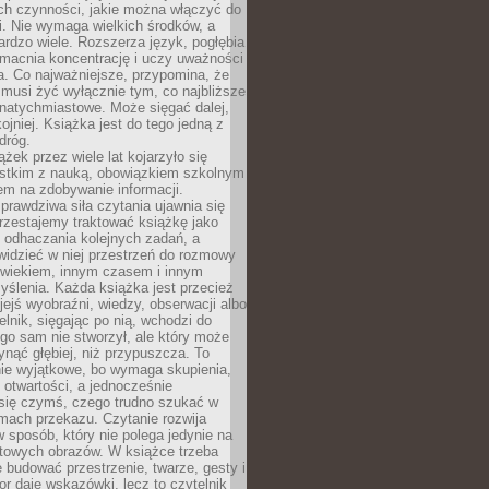
ch czynności, jakie można włączyć do
. Nie wymaga wielkich środków, a
bardzo wiele. Rozszerza język, pogłębia
zmacnia koncentrację i uczy uważności
a. Co najważniejsze, przypomina, że
 musi żyć wyłącznie tym, co najbliższe
j natychmiastowe. Może sięgać dalej,
kojniej. Książka jest do tego jedną z
dróg.
ążek przez wiele lat kojarzyło się
stkim z nauką, obowiązkiem szkolnym
em na zdobywanie informacji.
rawdziwa siła czytania ujawnia się
rzestajemy traktować książkę jako
 odhaczania kolejnych zadań, a
idzieć w niej przestrzeń do rozmowy
owiekiem, innym czasem i innym
ślenia. Każda książka jest przecież
ejś wyobraźni, wiedzy, obserwacji albo
elnik, sięgając po nią, wchodzi do
ego sam nie stworzył, ale który może
ynąć głębiej, niż przypuszcza. To
ie wyjątkowe, bo wymaga skupienia,
i otwartości, a jednocześnie
się czymś, czego trudno szukać w
mach przekazu. Czytanie rozwija
 sposób, który nie polega jedynie na
otowych obrazów. W książce trzeba
 budować przestrzenie, twarze, gesty i
tor daje wskazówki, lecz to czytelnik