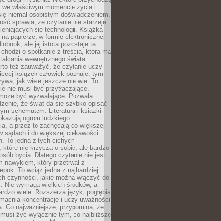
a we właściwym momencie życia i
 się niemal osobistym doświadczeniem.
ość sprawia, że czytanie nie starzeje
eniających się technologii. Książka
 na papierze, w formie elektronicznej
iobook, ale jej istota pozostaje ta
chodzi o spotkanie z treścią, która ma
tałcania wewnętrznego świata
rto też zauważyć, że czytanie uczy
ięcej książek człowiek poznaje, tym
rywa, jak wiele jeszcze nie wie. To
e nie musi być przytłaczające.
 może być wyzwalające. Pozwala
dzenie, że świat da się szybko opisać
ym schematem. Literatura i książki
pokazują ogrom ludzkiego
a, a przez to zachęcają do większej
w sądach i do większej ciekawości
. To jedna z tych cichych
, które nie krzyczą o sobie, ale bardzo
osób bycia. Dlatego czytanie nie jest
 nawykiem, który przetrwał z
epok. To wciąż jedna z najbardziej
ch czynności, jakie można włączyć do
. Nie wymaga wielkich środków, a
bardzo wiele. Rozszerza język, pogłębia
zmacnia koncentrację i uczy uważności
a. Co najważniejsze, przypomina, że
 musi żyć wyłącznie tym, co najbliższe