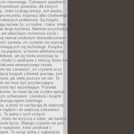
ącym równowagę. Ciekawym aspektem
óżnorodność powodów, dla których
ją. Jedni szukają emocji, inni wiedzy,
 pocieszenia, inspiracji albo chwilowego
d własnych problemów. Są książki,
ją nazwać to, co trudne, i takie, które
we drogi myślenia. Niektóre przychodzą
a we właściwym momencie życia i
 się niemal osobistym doświadczeniem.
ość sprawia, że czytanie nie starzeje
eniających się technologii. Książka
 na papierze, w formie elektronicznej
iobook, ale jej istota pozostaje ta
chodzi o spotkanie z treścią, która ma
tałcania wewnętrznego świata
rto też zauważyć, że czytanie uczy
ięcej książek człowiek poznaje, tym
rywa, jak wiele jeszcze nie wie. To
e nie musi być przytłaczające.
 może być wyzwalające. Pozwala
dzenie, że świat da się szybko opisać
ym schematem. Literatura i książki
pokazują ogrom ludzkiego
a, a przez to zachęcają do większej
w sądach i do większej ciekawości
. To jedna z tych cichych
, które nie krzyczą o sobie, ale bardzo
osób bycia. Dlatego czytanie nie jest
 nawykiem, który przetrwał z
epok. To wciąż jedna z najbardziej