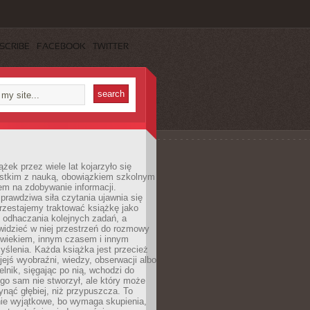
SCRIBE
FACEBOOK
TWITTER
ążek przez wiele lat kojarzyło się
stkim z nauką, obowiązkiem szkolnym
em na zdobywanie informacji.
rawdziwa siła czytania ujawnia się
rzestajemy traktować książkę jako
 odhaczania kolejnych zadań, a
idzieć w niej przestrzeń do rozmowy
owiekiem, innym czasem i innym
ślenia. Każda książka jest przecież
ejś wyobraźni, wiedzy, obserwacji albo
elnik, sięgając po nią, wchodzi do
ego sam nie stworzył, ale który może
ynąć głębiej, niż przypuszcza. To
ie wyjątkowe, bo wymaga skupienia,