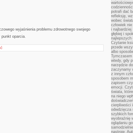
wartościowy
codzienności
potrafi dać 
refleksję, w
wobec świat
człowiek nie
eczowego wyjaśnienia problemu zdrowotnego swojego
i najbardzie
głębiej i spo
y punkt oparcia.
najlepszych 
Czytanie ksi
przede wszy
ŚĆ
albo sposob
Tymczasem p
wtedy, gdy p
narzędzie do
zaczynamy w
z innym czł
sposobem my
zapisem czyj
emocji. Czyt
świata, któr
na niego wpł
doświadczen
cierpliwości 
odwdzięcza 
szybkich for
wyobraźnię w
oglądaniu g
samodzielnie
nastroje. Au