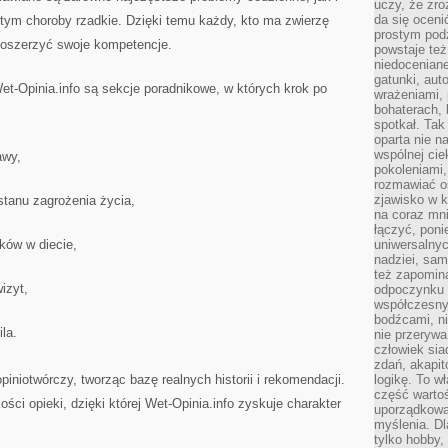
uczy, że zr
da się oceni
tym choroby rzadkie. Dzięki temu każdy, kto ma zwierzę
prostym podz
poszerzyć swoje kompetencje.
powstaje te
niedoceniane
gatunki, aut
-Opinia.info są sekcje poradnikowe, w których krok po
wrażeniami, 
bohaterach, 
spotkał. Tak
oparta nie n
wspólnej ci
awy,
pokoleniami
rozmawiać os
zjawisko w k
stanu zagrożenia życia,
na coraz mnie
łączyć, pon
ków w diecie,
uniwersalnych
nadziei, sam
też zapomina
izyt,
odpoczynku 
współczesny
bodźcami, n
la.
nie przerywa
człowiek sia
zdań, akapit
iniotwórczy, tworząc bazę realnych historii i rekomendacji.
logikę. To w
część warto
ości opieki, dzięki której Wet-Opinia.info zyskuje charakter
uporządkować
myślenia. Dl
tylko hobby,