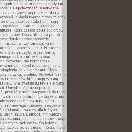
których przecież nikt z nich nigdy nie
 rodzi się
społeczność tematyczna
a hałasie i chwilowej modzie, ale na
ekawości. Książki tworzą mosty między
, bo o tych samych tekstach mogą
oby młode i starsze. To rzadkie
ulturze, która często dzieli odbiorców
jsze grupy. Dobra literatura potrafi
ieważ dotyka spraw naprawdę
: miłości, straty, ambicji, winy,
otności i potrzeby sensu. Nie można
ć o tym, że czytanie jest formą
innego rodzaju niż większość
ch rozrywek. Nie bombarduje
ie wymusza natychmiastowej reakcji,
 skupienia co kilka sekund. Kiedy
da z książką, zwalnia. Wchodzi w rytm
ów i rozdziałów, które mają własną
łaśnie w tym zwolnieniu kryje się duża
ści. Umysł może się uspokoić,
, przejść z trybu reagowania do trybu
a wielu osób lektura staje się więc nie
 ale wręcz codziennym rytuałem
ącym równowagę. Ciekawym aspektem
óżnorodność powodów, dla których
ją. Jedni szukają emocji, inni wiedzy,
 pocieszenia, inspiracji albo chwilowego
d własnych problemów. Są książki,
ją nazwać to, co trudne, i takie, które
we drogi myślenia. Niektóre przychodzą