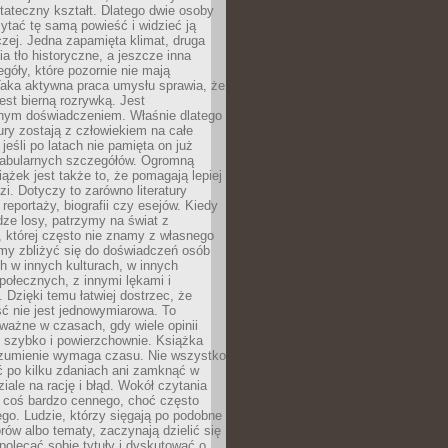
tateczny kształt. Dlatego dwie osoby
tać tę samą powieść i widzieć ją
czej. Jedna zapamięta klimat, druga
cia tło historyczne, a jeszcze inna
góły, które pozornie nie mają
Taka aktywna praca umysłu sprawia, że
jest bierną rozrywką. Jest
nym doświadczeniem. Właśnie dlatego
tury zostają z człowiekiem na całe
jeśli po latach nie pamięta on już
fabularnych szczegółów. Ogromną
iążek jest także to, że pomagają lepiej
zi. Dotyczy to zarówno literatury
i reportaży, biografii czy esejów. Kiedy
ze losy, patrzymy na świat z
 której często nie znamy z własnego
my zbliżyć się do doświadczeń osób
 w innych kulturach, w innych
ołecznych, z innymi lękami i
. Dzięki temu łatwiej dostrzec, że
ć nie jest jednowymiarowa. To
ważne w czasach, gdy wiele opinii
ę szybko i powierzchownie. Książka
ozumienie wymaga czasu. Nie wszystko
ć po kilku zdaniach ani zamknąć w
iale na rację i błąd. Wokół czytania
ż coś bardzo cennego, choć często
go. Ludzie, którzy sięgają po podobne
orów albo tematy, zaczynają dzielić się
polecać sobie tytuły i dyskutować o