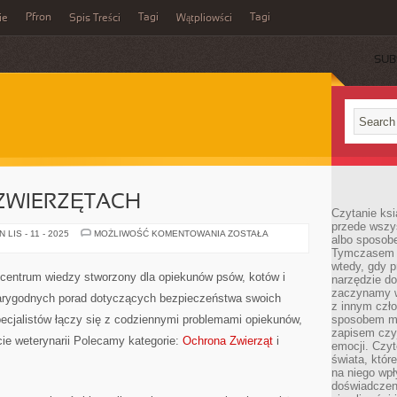
Pfron
Tagi
Tagi
ie
Spis Treści
Wątpliowści
SUB
 ZWIERZĘTACH
Czytanie ksi
przede wszy
CIEKAWOSTKI
LIS - 11 - 2025
MOŻLIWOŚĆ KOMENTOWANIA
ZOSTAŁA
albo sposob
O
Tymczasem p
ZWIERZĘTACH
wtedy, gdy p
y centrum wiedzy stworzony dla opiekunów psów, kotów i
narzędzie do
zaczynamy w
 wiarygodnych porad dotyczących bezpieczeństwa swoich
z innym czł
specjalistów łączy się z codziennymi problemami opiekunów,
sposobem my
zapisem czyj
ie weterynarii Polecamy kategorie:
Ochrona Zwierząt
i
emocji. Czyt
świata, któr
na niego wpł
doświadczen