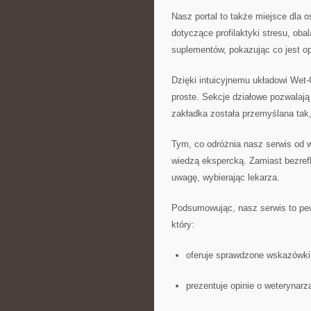
Nasz portal to także miejsce dla o
dotyczące profilaktyki stresu, oba
suplementów, pokazując co jest o
Dzięki intuicyjnemu układowi Wet-O
proste. Sekcje działowe pozwalają
zakładka została przemyślana tak,
Tym, co odróżnia nasz serwis od wi
wiedzą ekspercką. Zamiast bezref
uwagę, wybierając lekarza.
Podsumowując, nasz serwis to pew
który:
oferuje sprawdzone wskazówki
prezentuje opinie o weterynarz