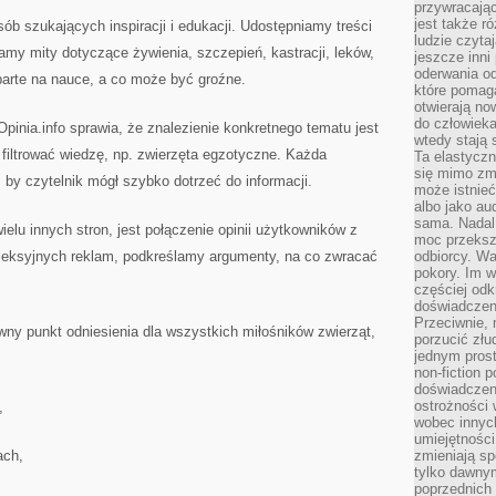
przywracaj
jest także r
sób szukających inspiracji i edukacji. Udostępniamy treści
ludzie czyta
lamy mity dotyczące żywienia, szczepień, kastracji, leków,
jeszcze inni
oderwania o
parte na nauce, a co może być groźne.
które pomaga
otwierają no
do człowiek
pinia.info sprawia, że znalezienie konkretnego tematu jest
wtedy stają
 filtrować wiedzę, np. zwierzęta egzotyczne. Każda
Ta elastyczn
się mimo zmi
 by czytelnik mógł szybko dotrzeć do informacji.
może istnieć
albo jako aud
sama. Nadal 
elu innych stron, jest połączenie opinii użytkowników z
moc przeksz
leksyjnych reklam, podkreślamy argumenty, na co zwracać
odbiorcy. Wa
pokory. Im w
częściej odk
doświadczeni
Przeciwnie,
ny punkt odniesienia dla wszystkich miłośników zwierząt,
porzucić złu
jednym prost
non-fiction 
doświadczeni
ostrożności 
,
wobec innych
umiejętności
ach,
zmieniają sp
tylko dawnym
poprzednich 