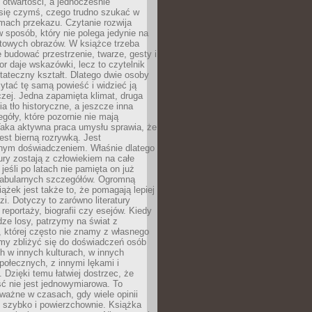
i otwartości, a jednocześnie
się czymś, czego trudno szukać w
mach przekazu. Czytanie rozwija
 sposób, który nie polega jedynie na
otowych obrazów. W książce trzeba
 budować przestrzenie, twarze, gesty i
tor daje wskazówki, lecz to czytelnik
tateczny kształt. Dlatego dwie osoby
tać tę samą powieść i widzieć ją
czej. Jedna zapamięta klimat, druga
cia tło historyczne, a jeszcze inna
góły, które pozornie nie mają
Taka aktywna praca umysłu sprawia, że
jest bierną rozrywką. Jest
nym doświadczeniem. Właśnie dlatego
tury zostają z człowiekiem na całe
jeśli po latach nie pamięta on już
fabularnych szczegółów. Ogromną
iążek jest także to, że pomagają lepiej
zi. Dotyczy to zarówno literatury
i reportaży, biografii czy esejów. Kiedy
ze losy, patrzymy na świat z
 której często nie znamy z własnego
my zbliżyć się do doświadczeń osób
 w innych kulturach, w innych
ołecznych, z innymi lękami i
. Dzięki temu łatwiej dostrzec, że
ć nie jest jednowymiarowa. To
ważne w czasach, gdy wiele opinii
ę szybko i powierzchownie. Książka