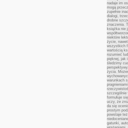
nadaje im os
mogą przeczy
zupełnie ina
dialogi, trze
drobne szcze
znaczenia. 
książka nie 
współtworzo
niektóre lek
życie, nawet 
wszystkich 
wartością ks
rozumieć lud
pięknej, jak 
śledzimy cud
perspektywy,
życia. Może
wychowanych
warunkach sp
pragnieniami
rzeczywistoś
szczególnie 
formułuje si
uczy, że zr
da się oceni
prostym podz
powstaje te
niedoceniane
gatunki, aut
wrażeniami, 