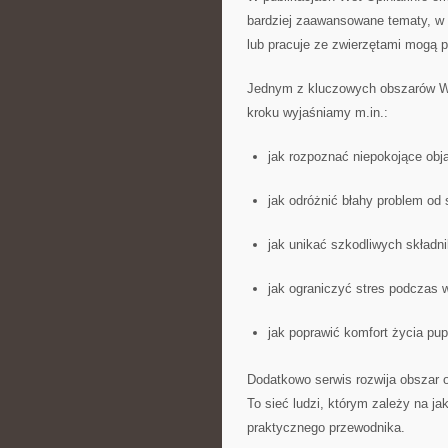
bardziej zaawansowane tematy, w 
lub pracuje ze zwierzętami mogą 
Jednym z kluczowych obszarów Wet
kroku wyjaśniamy m.in.:
jak rozpoznać niepokojące obj
jak odróżnić błahy problem od 
jak unikać szkodliwych składni
jak ograniczyć stres podczas w
jak poprawić komfort życia pupi
Dodatkowo serwis rozwija obszar op
To sieć ludzi, którym zależy na jak
praktycznego przewodnika.