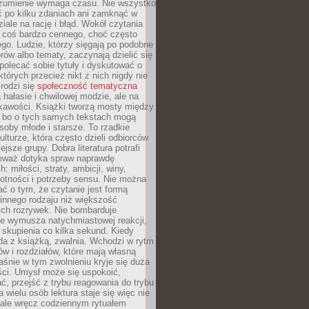
ozumienie wymaga czasu. Nie wszystko
ć po kilku zdaniach ani zamknąć w
iale na rację i błąd. Wokół czytania
ż coś bardzo cennego, choć często
go. Ludzie, którzy sięgają po podobne
orów albo tematy, zaczynają dzielić się
polecać sobie tytuły i dyskutować o
których przecież nikt z nich nigdy nie
 rodzi się
społeczność tematyczna
a hałasie i chwilowej modzie, ale na
ekawości. Książki tworzą mosty między
, bo o tych samych tekstach mogą
oby młode i starsze. To rzadkie
ulturze, która często dzieli odbiorców
jsze grupy. Dobra literatura potrafi
ieważ dotyka spraw naprawdę
: miłości, straty, ambicji, winy,
otności i potrzeby sensu. Nie można
ć o tym, że czytanie jest formą
innego rodzaju niż większość
ch rozrywek. Nie bombarduje
ie wymusza natychmiastowej reakcji,
 skupienia co kilka sekund. Kiedy
da z książką, zwalnia. Wchodzi w rytm
ów i rozdziałów, które mają własną
łaśnie w tym zwolnieniu kryje się duża
ści. Umysł może się uspokoić,
, przejść z trybu reagowania do trybu
a wielu osób lektura staje się więc nie
 ale wręcz codziennym rytuałem