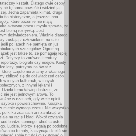
tateczny kształt. Dlatego dwie osoby
tać tę samą powieść i widzieć ją
czej. Jedna zapamięta klimat, druga
cia tło historyczne, a jeszcze inna
góły, które pozornie nie mają
Taka aktywna praca umysłu sprawia, że
jest bierną rozrywką. Jest
nym doświadczeniem. Właśnie dlatego
tury zostają z człowiekiem na całe
jeśli po latach nie pamięta on już
fabularnych szczegółów. Ogromną
iążek jest także to, że pomagają lepiej
zi. Dotyczy to zarówno literatury
i reportaży, biografii czy esejów. Kiedy
ze losy, patrzymy na świat z
 której często nie znamy z własnego
my zbliżyć się do doświadczeń osób
 w innych kulturach, w innych
ołecznych, z innymi lękami i
. Dzięki temu łatwiej dostrzec, że
ć nie jest jednowymiarowa. To
ważne w czasach, gdy wiele opinii
ę szybko i powierzchownie. Książka
ozumienie wymaga czasu. Nie wszystko
ć po kilku zdaniach ani zamknąć w
iale na rację i błąd. Wokół czytania
ż coś bardzo cennego, choć często
go. Ludzie, którzy sięgają po podobne
orów albo tematy, zaczynają dzielić się
polecać sobie tytuły i dyskutować o