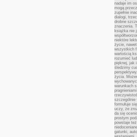
nadaje im os
mogą przeczy
zupełnie ina
dialogi, trze
drobne szcze
znaczenia. 
książka nie 
współtworzo
niektóre lek
życie, nawet 
wszystkich 
wartością ks
rozumieć lud
pięknej, jak 
śledzimy cud
perspektywy,
życia. Może
wychowanych
warunkach sp
pragnieniami
rzeczywistoś
szczególnie 
formułuje si
uczy, że zr
da się oceni
prostym podz
powstaje te
niedoceniane
gatunki, aut
wrażeniami, 