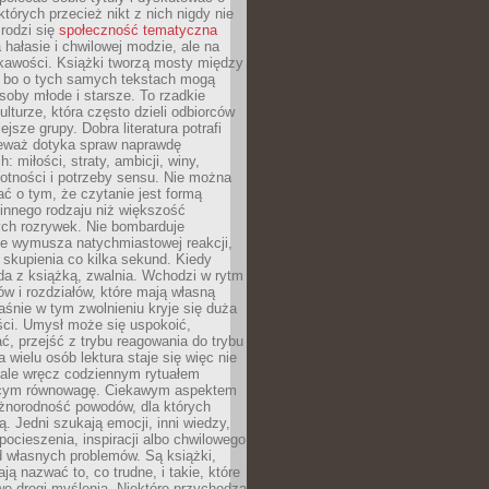
których przecież nikt z nich nigdy nie
 rodzi się
społeczność tematyczna
a hałasie i chwilowej modzie, ale na
ekawości. Książki tworzą mosty między
, bo o tych samych tekstach mogą
oby młode i starsze. To rzadkie
ulturze, która często dzieli odbiorców
jsze grupy. Dobra literatura potrafi
ieważ dotyka spraw naprawdę
: miłości, straty, ambicji, winy,
otności i potrzeby sensu. Nie można
ć o tym, że czytanie jest formą
innego rodzaju niż większość
ch rozrywek. Nie bombarduje
ie wymusza natychmiastowej reakcji,
 skupienia co kilka sekund. Kiedy
da z książką, zwalnia. Wchodzi w rytm
ów i rozdziałów, które mają własną
łaśnie w tym zwolnieniu kryje się duża
ści. Umysł może się uspokoić,
, przejść z trybu reagowania do trybu
a wielu osób lektura staje się więc nie
 ale wręcz codziennym rytuałem
ącym równowagę. Ciekawym aspektem
óżnorodność powodów, dla których
ją. Jedni szukają emocji, inni wiedzy,
 pocieszenia, inspiracji albo chwilowego
d własnych problemów. Są książki,
ją nazwać to, co trudne, i takie, które
we drogi myślenia. Niektóre przychodzą