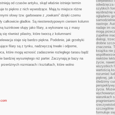
cierpliwości 
BRONIĆ
istnieją od czasów antyku, skąd właśnie istnieje termin
odwdzięcza 
szybkich for
uje to piękno z nich wywodzące. Mają tu miejsce różne
wyobraźnię w
 innymi słowy tzw. garbowane z „rowkami” dzięki czemu
oglądaniu g
samodzielnie
yły całkowicie gładkie. Są niestereotypowym cieniem kolumn
nastroje. Au
mą tuzinkowe słupy jako filary, a wykonane są z masy
nadaje im os
mogą przeczy
ą się również pilastry, które tworzą z kolumnami
zupełnie ina
dialogi, trze
elewacja staje się bardzo piękna. Podobnie, jak grzebyki
drobne szcze
ące filary są z tynku, nadzwyczaj trwałe i odporne,
znaczenia. 
książka nie 
wca, które mogą wznosić zadaszenie rozległego tarasu bądź
współtworzo
e bardziej wysuniętego niż parter. Zaczynają je bazy na
niektóre lek
życie, nawet 
 przeróżnych rozmiarach i kształtach, które wolno
wszystkich 
wartością ks
rozumieć lud
pięknej, jak 
śledzimy cud
perspektywy,
życia. Może
wychowanych
warunkach sp
s.com
pragnieniami
rzeczywistoś
szczególnie 
formułuje si