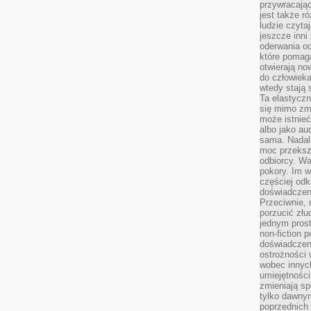
przywracaj
jest także r
ludzie czyta
jeszcze inni
oderwania o
które pomaga
otwierają no
do człowiek
wtedy stają
Ta elastyczn
się mimo zmi
może istnieć
albo jako aud
sama. Nadal 
moc przeksz
odbiorcy. Wa
pokory. Im w
częściej odk
doświadczeni
Przeciwnie,
porzucić złu
jednym prost
non-fiction 
doświadczeni
ostrożności 
wobec innych
umiejętności
zmieniają sp
tylko dawnym
poprzednich 