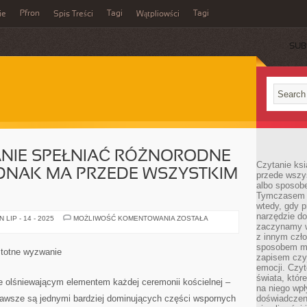
Pfron
Tagi
Tagi
ie
Spis Treści
Wątpliowści
SUB
ANIE SPEŁNIAĆ RÓŻNORODNE
Czytanie ksi
EDNAK MA PRZEDE WSZYSTKIM
przede wszy
albo sposob
Tymczasem p
wtedy, gdy p
narzędzie do
ODZIEŻ
LIP - 14 - 2025
MOŻLIWOŚĆ KOMENTOWANIA
ZOSTAŁA
SĄ
zaczynamy w
W
z innym czł
STANIE
sposobem my
SPEŁNIAĆ
stotne wyzwanie
RÓŻNORODNE
zapisem czyj
FUNKCJE,
emocji. Czyt
ACZ
świata, któr
JEDNAK
e olśniewającym elementem każdej ceremonii kościelnej –
MA
na niego wpł
PRZEDE
zawsze są jednymi bardziej dominujących części wspornych
doświadczen
WSZYSTKIM