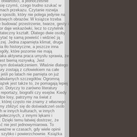
i otwartości, a jednocześnie
się czymś, czego trudno szukać w
mach przekazu. Czytanie rozwija
 sposób, który nie polega jedynie na
otowych obrazów. W książce trzeba
 budować przestrzenie, twarze, gesty i
tor daje wskazówki, lecz to czytelnik
tateczny kształt. Dlatego dwie osoby
tać tę samą powieść i widzieć ją
czej. Jedna zapamięta klimat, druga
cia tło historyczne, a jeszcze inna
góły, które pozornie nie mają
Taka aktywna praca umysłu sprawia, że
jest bierną rozrywką. Jest
nym doświadczeniem. Właśnie dlatego
tury zostają z człowiekiem na całe
jeśli po latach nie pamięta on już
fabularnych szczegółów. Ogromną
iążek jest także to, że pomagają lepiej
zi. Dotyczy to zarówno literatury
i reportaży, biografii czy esejów. Kiedy
ze losy, patrzymy na świat z
 której często nie znamy z własnego
my zbliżyć się do doświadczeń osób
 w innych kulturach, w innych
ołecznych, z innymi lękami i
. Dzięki temu łatwiej dostrzec, że
ć nie jest jednowymiarowa. To
ważne w czasach, gdy wiele opinii
ę szybko i powierzchownie. Książka