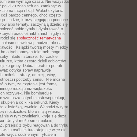
ozumienie wymaga czasu. Nie wszystko
ć po kilku zdaniach ani zamknąć w
iale na rację i błąd. Wokół czytania
ż coś bardzo cennego, choć często
go. Ludzie, którzy sięgają po podobne
orów albo tematy, zaczynają dzielić się
polecać sobie tytuły i dyskutować o
których przecież nikt z nich nigdy nie
 rodzi się
społeczność tematyczna
a hałasie i chwilowej modzie, ale na
ekawości. Książki tworzą mosty między
, bo o tych samych tekstach mogą
oby młode i starsze. To rzadkie
ulturze, która często dzieli odbiorców
jsze grupy. Dobra literatura potrafi
ieważ dotyka spraw naprawdę
: miłości, straty, ambicji, winy,
otności i potrzeby sensu. Nie można
ć o tym, że czytanie jest formą
innego rodzaju niż większość
ch rozrywek. Nie bombarduje
ie wymusza natychmiastowej reakcji,
 skupienia co kilka sekund. Kiedy
da z książką, zwalnia. Wchodzi w rytm
ów i rozdziałów, które mają własną
łaśnie w tym zwolnieniu kryje się duża
ści. Umysł może się uspokoić,
, przejść z trybu reagowania do trybu
a wielu osób lektura staje się więc nie
 ale wręcz codziennym rytuałem