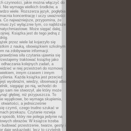
ch czynności, jakie można włączyć do
. Nie wymaga wielkich środków, a
bardzo wiele. Rozszerza język, pogłębia
zmacnia koncentrację i uczy uważności
a. Co najważniejsze, przypomina, że
 musi żyć wyłącznie tym, co najbliższe
j natychmiastowe. Może sięgać dalej,
kojniej. Książka jest do tego jedną z
dróg.
ążek przez wiele lat kojarzyło się
stkim z nauką, obowiązkiem szkolnym
em na zdobywanie informacji.
rawdziwa siła czytania ujawnia się
rzestajemy traktować książkę jako
 odhaczania kolejnych zadań, a
idzieć w niej przestrzeń do rozmowy
owiekiem, innym czasem i innym
ślenia. Każda książka jest przecież
ejś wyobraźni, wiedzy, obserwacji albo
elnik, sięgając po nią, wchodzi do
ego sam nie stworzył, ale który może
ynąć głębiej, niż przypuszcza. To
ie wyjątkowe, bo wymaga skupienia,
i otwartości, a jednocześnie
się czymś, czego trudno szukać w
mach przekazu. Czytanie rozwija
 sposób, który nie polega jedynie na
otowych obrazów. W książce trzeba
 budować przestrzenie, twarze, gesty i
tor daje wskazówki, lecz to czytelnik