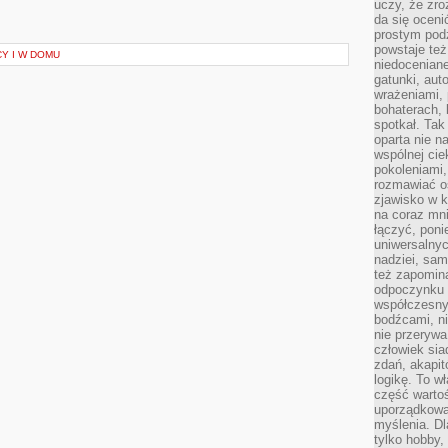
uczy, że zr
da się oceni
prostym podz
powstaje te
Y I W DOMU
niedoceniane
gatunki, aut
wrażeniami, 
bohaterach, 
spotkał. Tak
oparta nie n
wspólnej ci
pokoleniami
rozmawiać os
zjawisko w k
na coraz mnie
łączyć, pon
uniwersalnych
nadziei, sam
też zapomina
odpoczynku 
współczesny
bodźcami, n
nie przerywa
człowiek sia
zdań, akapit
logikę. To w
część warto
uporządkować
myślenia. Dl
tylko hobby,