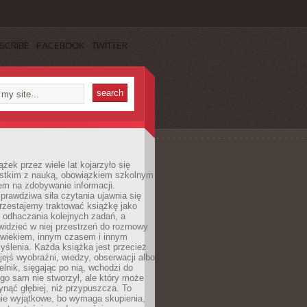
SCRIBE
FACEBOOK
TWITTER
ążek przez wiele lat kojarzyło się
stkim z nauką, obowiązkiem szkolnym
em na zdobywanie informacji.
rawdziwa siła czytania ujawnia się
rzestajemy traktować książkę jako
 odhaczania kolejnych zadań, a
idzieć w niej przestrzeń do rozmowy
owiekiem, innym czasem i innym
ślenia. Każda książka jest przecież
ejś wyobraźni, wiedzy, obserwacji albo
elnik, sięgając po nią, wchodzi do
ego sam nie stworzył, ale który może
ynąć głębiej, niż przypuszcza. To
ie wyjątkowe, bo wymaga skupienia,