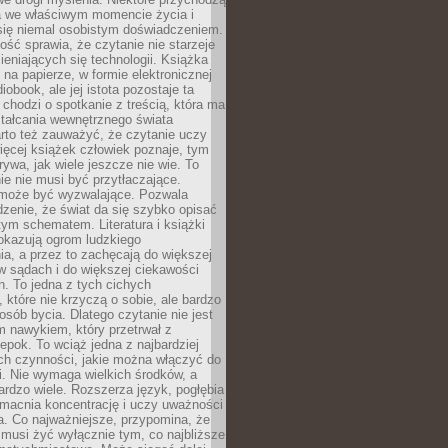
a we właściwym momencie życia i
 się niemal osobistym doświadczeniem.
ość sprawia, że czytanie nie starzeje
eniających się technologii. Książka
 na papierze, w formie elektronicznej
iobook, ale jej istota pozostaje ta
chodzi o spotkanie z treścią, która ma
tałcania wewnętrznego świata
rto też zauważyć, że czytanie uczy
ięcej książek człowiek poznaje, tym
rywa, jak wiele jeszcze nie wie. To
e nie musi być przytłaczające.
 może być wyzwalające. Pozwala
dzenie, że świat da się szybko opisać
ym schematem. Literatura i książki
pokazują ogrom ludzkiego
a, a przez to zachęcają do większej
w sądach i do większej ciekawości
. To jedna z tych cichych
, które nie krzyczą o sobie, ale bardzo
osób bycia. Dlatego czytanie nie jest
 nawykiem, który przetrwał z
epok. To wciąż jedna z najbardziej
ch czynności, jakie można włączyć do
. Nie wymaga wielkich środków, a
bardzo wiele. Rozszerza język, pogłębia
zmacnia koncentrację i uczy uważności
a. Co najważniejsze, przypomina, że
 musi żyć wyłącznie tym, co najbliższe