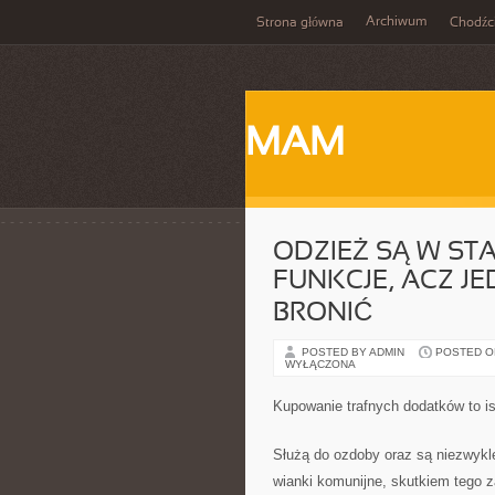
Archiwum
Strona główna
Chodźc
MAM
ODZIEŻ SĄ W ST
FUNKCJE, ACZ J
BRONIĆ
POSTED BY ADMIN
POSTED ON 
WYŁĄCZONA
Kupowanie trafnych dodatków to i
Służą do ozdoby oraz są niezwykl
wianki komunijne, skutkiem tego 