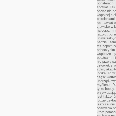
bohaterach, 
spotkał. Tak
oparta nie n
wspólnej ci
pokoleniami
rozmawiać os
zjawisko w k
na coraz mnie
łączyć, pon
uniwersalnych
nadziei, sam
też zapomina
odpoczynku 
współczesny
bodźcami, n
nie przerywa
człowiek sia
zdań, akapit
logikę. To w
część warto
uporządkować
myślenia. Dl
tylko hobby,
przywracaj
jest także r
ludzie czyta
jeszcze inni
oderwania o
które pomaga
otwierają no