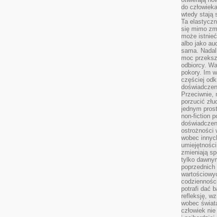
do człowiek
wtedy stają
Ta elastyczn
się mimo zmi
może istnieć
albo jako aud
sama. Nadal 
moc przeksz
odbiorcy. Wa
pokory. Im w
częściej odk
doświadczeni
Przeciwnie,
porzucić złu
jednym prost
non-fiction 
doświadczeni
ostrożności 
wobec innych
umiejętności
zmieniają sp
tylko dawnym
poprzednich 
wartościowy
codzienności
potrafi dać 
refleksję, w
wobec świat
człowiek nie