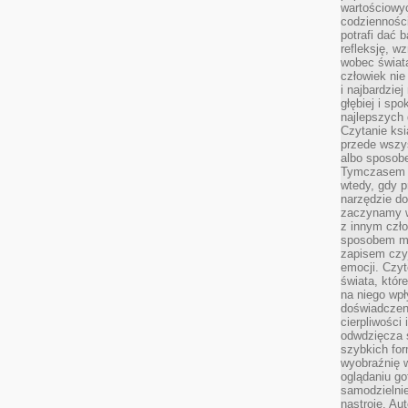
wartościowy
codzienności
potrafi dać 
refleksję, w
wobec świat
człowiek nie
i najbardzie
głębiej i spo
najlepszych 
Czytanie ksi
przede wszy
albo sposob
Tymczasem p
wtedy, gdy p
narzędzie do
zaczynamy w
z innym czł
sposobem my
zapisem czyj
emocji. Czyt
świata, któr
na niego wpł
doświadczen
cierpliwości 
odwdzięcza 
szybkich for
wyobraźnię w
oglądaniu g
samodzielnie
nastroje. Au