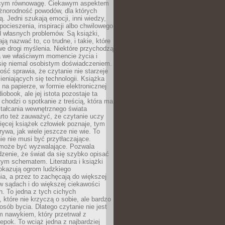
ącym równowagę. Ciekawym aspektem
óżnorodność powodów, dla których
ją. Jedni szukają emocji, inni wiedzy,
 pocieszenia, inspiracji albo chwilowego
d własnych problemów. Są książki,
ją nazwać to, co trudne, i takie, które
we drogi myślenia. Niektóre przychodzą
a we właściwym momencie życia i
 się niemal osobistym doświadczeniem.
ość sprawia, że czytanie nie starzeje
eniających się technologii. Książka
 na papierze, w formie elektronicznej
iobook, ale jej istota pozostaje ta
chodzi o spotkanie z treścią, która ma
tałcania wewnętrznego świata
rto też zauważyć, że czytanie uczy
ięcej książek człowiek poznaje, tym
rywa, jak wiele jeszcze nie wie. To
e nie musi być przytłaczające.
 może być wyzwalające. Pozwala
dzenie, że świat da się szybko opisać
ym schematem. Literatura i książki
pokazują ogrom ludzkiego
a, a przez to zachęcają do większej
w sądach i do większej ciekawości
. To jedna z tych cichych
, które nie krzyczą o sobie, ale bardzo
osób bycia. Dlatego czytanie nie jest
 nawykiem, który przetrwał z
epok. To wciąż jedna z najbardziej