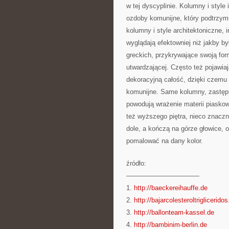
w tej dyscyplinie. Kolumny i style 
ozdoby komunijne, który podtrzym
kolumny i style architektoniczne,
wyglądają efektowniej niż jakby b
greckich, przykrywające swoją for
utwardzającej. Często też pojawiaj
dekoracyjną całość, dzięki czemu 
komunijne. Same kolumny, zastępuj
powodują wrażenie materii piasko
też wyższego piętra, nieco znaczni
dole, a kończą na górze głowice, o
pomalować na dany kolor.
źródło:
———————————
1.
http://baeckereihauffe.de
2.
http://bajarcolesteroltriglicerido
3.
http://ballonteam-kassel.de
4.
http://bambinim-berlin.de