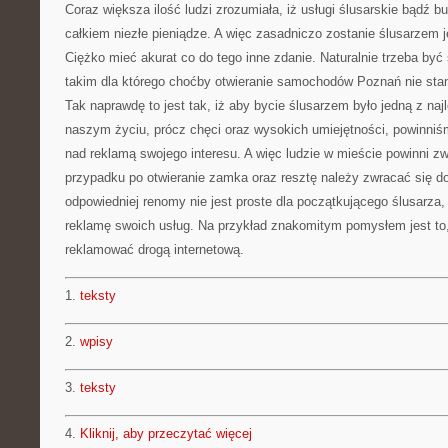
Coraz większa ilość ludzi zrozumiała, iż usługi ślusarskie bądź
całkiem niezłe pieniądze. A więc zasadniczo zostanie ślusarzem j
Ciężko mieć akurat co do tego inne zdanie. Naturalnie trzeba być
takim dla którego choćby otwieranie samochodów Poznań nie stan
Tak naprawdę to jest tak, iż aby bycie ślusarzem było jedną z na
naszym życiu, prócz chęci oraz wysokich umiejętności, powinniś
nad reklamą swojego interesu. A więc ludzie w mieście powinni 
przypadku po otwieranie zamka oraz resztę należy zwracać się d
odpowiedniej renomy nie jest proste dla początkującego ślusarza, 
reklamę swoich usług. Na przykład znakomitym pomysłem jest to,
reklamować drogą internetową.
1.
teksty
2.
wpisy
3.
teksty
4.
Kliknij, aby przeczytać więcej