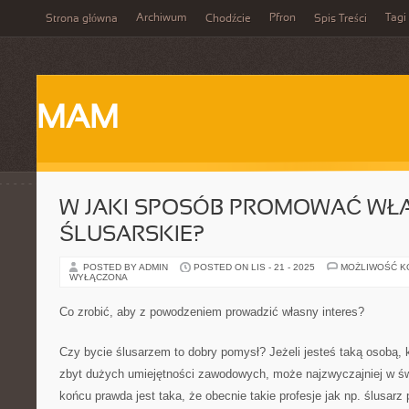
Archiwum
Pfron
Tagi
Strona główna
Chodźcie
Spis Treści
MAM
W JAKI SPOSÓB PROMOWAĆ WŁA
ŚLUSARSKIE?
POSTED BY ADMIN
POSTED ON LIS - 21 - 2025
MOŻLIWOŚĆ 
WYŁĄCZONA
Co zrobić, aby z powodzeniem prowadzić własny interes?
Czy bycie ślusarzem to dobry pomysł? Jeżeli jesteś taką osobą, 
zbyt dużych umiejętności zawodowych, może najzwyczajniej w ś
końcu prawda jest taka, że obecnie takie profesje jak np. ślusarz 