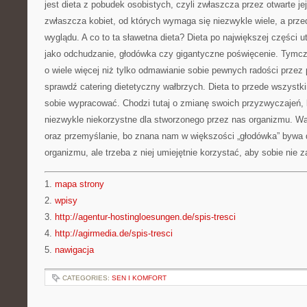
jest dieta z pobudek osobistych, czyli zwłaszcza przez otwarte je
zwłaszcza kobiet, od których wymaga się niezwykle wiele, a pr
wyglądu. A co to ta sławetna dieta? Dieta po największej części u
jako odchudzanie, głodówka czy gigantyczne poświęcenie. Tymcza
o wiele więcej niż tylko odmawianie sobie pewnych radości przez p
sprawdź catering dietetyczny wałbrzych. Dieta to przede wszystkim
sobie wypracować. Chodzi tutaj o zmianę swoich przyzwyczajeń, k
niezwykle niekorzystne dla stworzonego przez nas organizmu. Waż
oraz przemyślanie, bo znana nam w większości „głodówka” bywa 
organizmu, ale trzeba z niej umiejętnie korzystać, aby sobie nie 
1.
mapa strony
2.
wpisy
3.
http://agentur-hostingloesungen.de/spis-tresci
4.
http://agirmedia.de/spis-tresci
5.
nawigacja
CATEGORIES:
SEN I KOMFORT