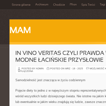
Archiwum
Pfron
Tagi
Strona główna
Chodźcie
Spis Treści
MAM
IN VINO VERITAS CZYLI PRAWDA 
MODNE ŁACIŃSKIE PRZYSŁOWIE
POSTED BY ADMIN
POSTED ON WRZ - 18 - 2025
MOŻLIWOŚĆ 
WYŁĄCZONA
Samodzielność jest znacząca w życiu codziennym
Pojęcie diety to jedno z w najwyższym stopniu reprezentatywnych 
wśród wszystkich ludzi dzisiejszego świata. Nie istotne na jakim 
lub ewentualnie w jakim wieku znajdują się ludzie, zawsze znacz