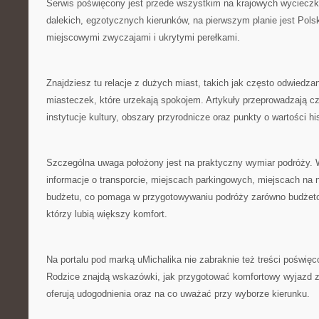
Serwis poświęcony jest przede wszystkim na krajowych wycieczk
dalekich, egzotycznych kierunków, na pierwszym planie jest Polsk
miejscowymi zwyczajami i ukrytymi perełkami.
Znajdziesz tu relacje z dużych miast, takich jak często odwiedzan
miasteczek, które urzekają spokojem. Artykuły przeprowadzają cz
instytucje kultury, obszary przyrodnicze oraz punkty o wartości hi
Szczególna uwaga położony jest na praktyczny wymiar podróży. 
informacje o transporcie, miejscach parkingowych, miejscach na 
budżetu, co pomaga w przygotowywaniu podróży zarówno budżeto
którzy lubią większy komfort.
Na portalu pod marką uMichalika nie zabraknie też treści poświę
Rodzice znajdą wskazówki, jak przygotować komfortowy wyjazd z d
oferują udogodnienia oraz na co uważać przy wyborze kierunku.