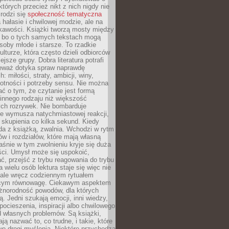
których przecież nikt z nich nigdy nie
 rodzi się
społeczność tematyczna
a hałasie i chwilowej modzie, ale na
ekawości. Książki tworzą mosty między
, bo o tych samych tekstach mogą
oby młode i starsze. To rzadkie
ulturze, która często dzieli odbiorców
jsze grupy. Dobra literatura potrafi
ieważ dotyka spraw naprawdę
: miłości, straty, ambicji, winy,
otności i potrzeby sensu. Nie można
ć o tym, że czytanie jest formą
innego rodzaju niż większość
ch rozrywek. Nie bombarduje
ie wymusza natychmiastowej reakcji,
 skupienia co kilka sekund. Kiedy
da z książką, zwalnia. Wchodzi w rytm
ów i rozdziałów, które mają własną
łaśnie w tym zwolnieniu kryje się duża
ści. Umysł może się uspokoić,
, przejść z trybu reagowania do trybu
a wielu osób lektura staje się więc nie
 ale wręcz codziennym rytuałem
ącym równowagę. Ciekawym aspektem
óżnorodność powodów, dla których
ją. Jedni szukają emocji, inni wiedzy,
 pocieszenia, inspiracji albo chwilowego
d własnych problemów. Są książki,
ją nazwać to, co trudne, i takie, które
we drogi myślenia. Niektóre przychodzą