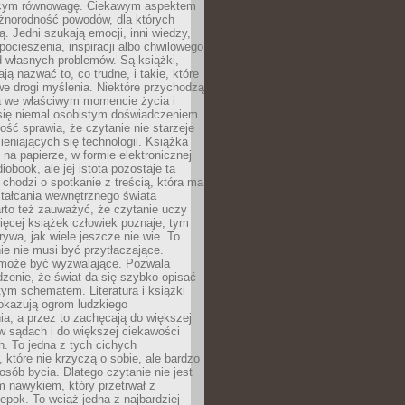
ącym równowagę. Ciekawym aspektem
óżnorodność powodów, dla których
ją. Jedni szukają emocji, inni wiedzy,
 pocieszenia, inspiracji albo chwilowego
d własnych problemów. Są książki,
ją nazwać to, co trudne, i takie, które
we drogi myślenia. Niektóre przychodzą
a we właściwym momencie życia i
 się niemal osobistym doświadczeniem.
ość sprawia, że czytanie nie starzeje
eniających się technologii. Książka
 na papierze, w formie elektronicznej
iobook, ale jej istota pozostaje ta
chodzi o spotkanie z treścią, która ma
tałcania wewnętrznego świata
rto też zauważyć, że czytanie uczy
ięcej książek człowiek poznaje, tym
rywa, jak wiele jeszcze nie wie. To
e nie musi być przytłaczające.
 może być wyzwalające. Pozwala
dzenie, że świat da się szybko opisać
ym schematem. Literatura i książki
pokazują ogrom ludzkiego
a, a przez to zachęcają do większej
w sądach i do większej ciekawości
. To jedna z tych cichych
, które nie krzyczą o sobie, ale bardzo
osób bycia. Dlatego czytanie nie jest
 nawykiem, który przetrwał z
epok. To wciąż jedna z najbardziej