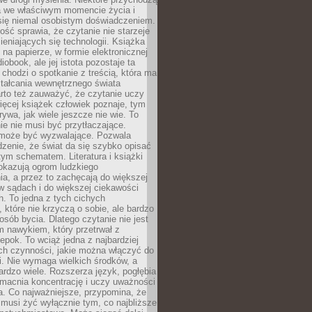
a we właściwym momencie życia i
 się niemal osobistym doświadczeniem.
ość sprawia, że czytanie nie starzeje
eniających się technologii. Książka
 na papierze, w formie elektronicznej
iobook, ale jej istota pozostaje ta
chodzi o spotkanie z treścią, która ma
tałcania wewnętrznego świata
rto też zauważyć, że czytanie uczy
ięcej książek człowiek poznaje, tym
rywa, jak wiele jeszcze nie wie. To
e nie musi być przytłaczające.
 może być wyzwalające. Pozwala
dzenie, że świat da się szybko opisać
ym schematem. Literatura i książki
pokazują ogrom ludzkiego
a, a przez to zachęcają do większej
w sądach i do większej ciekawości
. To jedna z tych cichych
, które nie krzyczą o sobie, ale bardzo
osób bycia. Dlatego czytanie nie jest
 nawykiem, który przetrwał z
epok. To wciąż jedna z najbardziej
ch czynności, jakie można włączyć do
. Nie wymaga wielkich środków, a
bardzo wiele. Rozszerza język, pogłębia
zmacnia koncentrację i uczy uważności
a. Co najważniejsze, przypomina, że
 musi żyć wyłącznie tym, co najbliższe