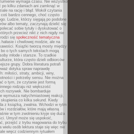
ozumienie wymaga czasu. Nie wszystko
ć po kilku zdaniach ani zamknąć w
iale na rację i błąd. Wokół czytania
ż coś bardzo cennego, choć często
go. Ludzie, którzy sięgają po podobne
orów albo tematy, zaczynają dzielić się
polecać sobie tytuły i dyskutować o
których przecież nikt z nich nigdy nie
 rodzi się
społeczność tematyczna
a hałasie i chwilowej modzie, ale na
ekawości. Książki tworzą mosty między
, bo o tych samych tekstach mogą
oby młode i starsze. To rzadkie
ulturze, która często dzieli odbiorców
jsze grupy. Dobra literatura potrafi
ieważ dotyka spraw naprawdę
: miłości, straty, ambicji, winy,
otności i potrzeby sensu. Nie można
ć o tym, że czytanie jest formą
innego rodzaju niż większość
ch rozrywek. Nie bombarduje
ie wymusza natychmiastowej reakcji,
 skupienia co kilka sekund. Kiedy
da z książką, zwalnia. Wchodzi w rytm
ów i rozdziałów, które mają własną
łaśnie w tym zwolnieniu kryje się duża
ści. Umysł może się uspokoić,
, przejść z trybu reagowania do trybu
a wielu osób lektura staje się więc nie
 ale wręcz codziennym rytuałem