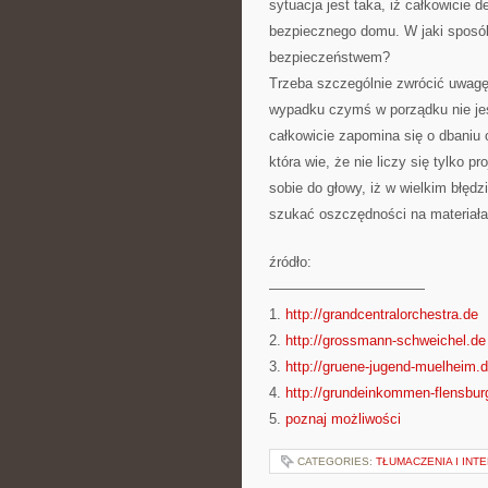
sytuacja jest taka, iż całkowici
bezpiecznego domu. W jaki sposób
bezpieczeństwem?
Trzeba szczególnie zwrócić uwagę
wypadku czymś w porządku nie jest
całkowicie zapomina się o dbaniu
która wie, że nie liczy się tylko 
sobie do głowy, iż w wielkim błędz
szukać oszczędności na materiał
źródło:
———————————
1.
http://grandcentralorchestra.de
2.
http://grossmann-schweichel.de
3.
http://gruene-jugend-muelheim.
4.
http://grundeinkommen-flensbur
5.
poznaj możliwości
CATEGORIES:
TŁUMACZENIA I INT