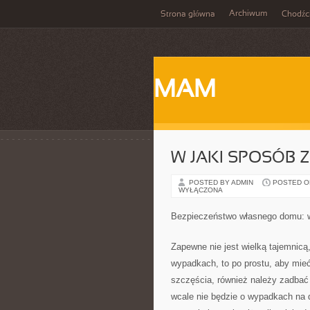
Archiwum
Strona główna
Chodźc
MAM
W JAKI SPOSÓB 
POSTED BY ADMIN
POSTED ON 
WYŁĄCZONA
Bezpieczeństwo własnego domu: w
Zapewne nie jest wielką tajemnicą
wypadkach, to po prostu, aby mie
szczęścia, również należy zadbać
wcale nie będzie o wypadkach na d