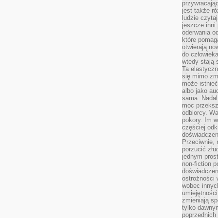
przywracaj
jest także r
ludzie czyta
jeszcze inni
oderwania o
które pomaga
otwierają no
do człowiek
wtedy stają
Ta elastyczn
się mimo zmi
może istnieć
albo jako aud
sama. Nadal 
moc przeksz
odbiorcy. Wa
pokory. Im w
częściej odk
doświadczeni
Przeciwnie,
porzucić złu
jednym prost
non-fiction 
doświadczeni
ostrożności 
wobec innych
umiejętności
zmieniają sp
tylko dawnym
poprzednich 