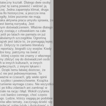
tateczny kształt. Dlatego dwie osoby
tać tę samą powieść i widzieć ją
czej. Jedna zapamięta klimat, druga
cia tło historyczne, a jeszcze inna
góły, które pozornie nie mają
Taka aktywna praca umysłu sprawia, że
jest bierną rozrywką. Jest
nym doświadczeniem. Właśnie dlatego
tury zostają z człowiekiem na całe
jeśli po latach nie pamięta on już
fabularnych szczegółów. Ogromną
iążek jest także to, że pomagają lepiej
zi. Dotyczy to zarówno literatury
i reportaży, biografii czy esejów. Kiedy
ze losy, patrzymy na świat z
 której często nie znamy z własnego
my zbliżyć się do doświadczeń osób
 w innych kulturach, w innych
ołecznych, z innymi lękami i
. Dzięki temu łatwiej dostrzec, że
ć nie jest jednowymiarowa. To
ważne w czasach, gdy wiele opinii
ę szybko i powierzchownie. Książka
ozumienie wymaga czasu. Nie wszystko
ć po kilku zdaniach ani zamknąć w
iale na rację i błąd. Wokół czytania
ż coś bardzo cennego, choć często
go. Ludzie, którzy sięgają po podobne
orów albo tematy, zaczynają dzielić się
polecać sobie tytuły i dyskutować o