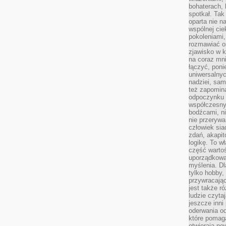
bohaterach, 
spotkał. Tak
oparta nie n
wspólnej ci
pokoleniami
rozmawiać os
zjawisko w k
na coraz mnie
łączyć, pon
uniwersalnych
nadziei, sam
też zapomina
odpoczynku 
współczesny
bodźcami, n
nie przerywa
człowiek sia
zdań, akapit
logikę. To w
część warto
uporządkować
myślenia. Dl
tylko hobby,
przywracaj
jest także r
ludzie czyta
jeszcze inni
oderwania o
które pomaga
otwierają no