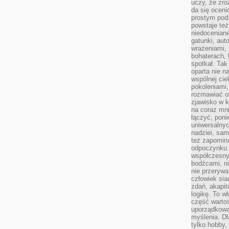
uczy, że zr
da się oceni
prostym podz
powstaje te
niedoceniane
gatunki, aut
wrażeniami, 
bohaterach, 
spotkał. Tak
oparta nie n
wspólnej ci
pokoleniami
rozmawiać os
zjawisko w k
na coraz mnie
łączyć, pon
uniwersalnych
nadziei, sam
też zapomina
odpoczynku 
współczesny
bodźcami, n
nie przerywa
człowiek sia
zdań, akapit
logikę. To w
część warto
uporządkować
myślenia. Dl
tylko hobby,