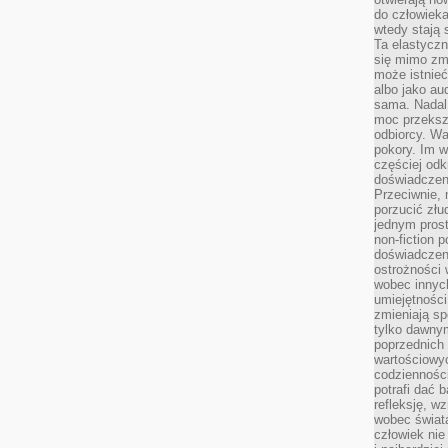
do człowiek
wtedy stają
Ta elastyczn
się mimo zmi
może istnieć
albo jako aud
sama. Nadal 
moc przeksz
odbiorcy. Wa
pokory. Im w
częściej odk
doświadczeni
Przeciwnie,
porzucić złu
jednym prost
non-fiction 
doświadczeni
ostrożności 
wobec innych
umiejętności
zmieniają sp
tylko dawnym
poprzednich 
wartościowy
codzienności
potrafi dać 
refleksję, w
wobec świat
człowiek nie