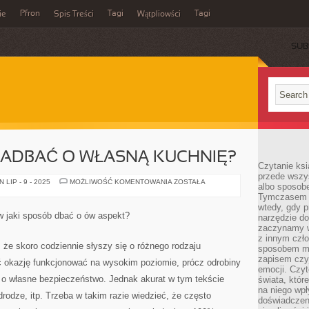
Pfron
Tagi
Tagi
ie
Spis Treści
Wątpliowści
SUB
ZADBAĆ O WŁASNĄ KUCHNIĘ?
Czytanie ksi
przede wszy
W
LIP - 9 - 2025
MOŻLIWOŚĆ KOMENTOWANIA
ZOSTAŁA
albo sposob
JAKI
Tymczasem p
SPOSÓB
ZADBAĆ
wtedy, gdy p
O
 jaki sposób dbać o ów aspekt?
narzędzie do
WŁASNĄ
KUCHNIĘ?
zaczynamy w
z innym czł
, że skoro codziennie słyszy się o różnego rodzaju
sposobem my
zapisem czyj
ć okazję funkcjonować na wysokim poziomie, prócz odrobiny
emocji. Czyt
 o własne bezpieczeństwo. Jednak akurat w tym tekście
świata, któr
na niego wpł
rodze, itp. Trzeba w takim razie wiedzieć, że często
doświadczen