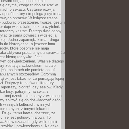
i otwartości, a jednocześnie
się czymś, czego trudno szukać w
mach przekazu. Czytanie rozwija
 sposób, który nie polega jedynie na
otowych obrazów. W książce trzeba
 budować przestrzenie, twarze, gesty i
tor daje wskazówki, lecz to czytelnik
tateczny kształt. Dlatego dwie osoby
tać tę samą powieść i widzieć ją
czej. Jedna zapamięta klimat, druga
cia tło historyczne, a jeszcze inna
góły, które pozornie nie mają
Taka aktywna praca umysłu sprawia, że
jest bierną rozrywką. Jest
nym doświadczeniem. Właśnie dlatego
tury zostają z człowiekiem na całe
jeśli po latach nie pamięta on już
fabularnych szczegółów. Ogromną
iążek jest także to, że pomagają lepiej
zi. Dotyczy to zarówno literatury
i reportaży, biografii czy esejów. Kiedy
ze losy, patrzymy na świat z
 której często nie znamy z własnego
my zbliżyć się do doświadczeń osób
 w innych kulturach, w innych
ołecznych, z innymi lękami i
. Dzięki temu łatwiej dostrzec, że
ć nie jest jednowymiarowa. To
ważne w czasach, gdy wiele opinii
ę szybko i powierzchownie. Książka