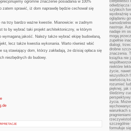
cierpliwości 
e deprecjonujemy ogromne znaczenie posiadania w 100%
odwdzięcza 
 zatem sprawić, iż dom naprawdę będzie cechował się
szybkich for
wyobraźnię w
oglądaniu g
 na trzy bardzo ważne kwestie. Mianowicie: w żadnym
samodzielnie
nastroje. Au
 to by wybrać taki projekt architektoniczny, w którym
nadaje im os
mogą przeczy
 o wymaganą jakość. Należy także wybrać ekipę budowlaną,
zupełnie ina
projekt, lecz także kwestia wykonania. Warto również wbić
dialogi, trze
drobne szcze
ie są stawiający dom, którzy zakładają, że dzisiaj opłaca się
znaczenia. 
ach niezbędnych do budowy.
książka nie 
współtworzo
niektóre lek
życie, nawet 
wszystkich 
wartością ks
rozumieć lud
pięknej, jak 
śledzimy cud
perspektywy,
de
życia. Może
g.de
wychowanych
warunkach sp
pragnieniami
rzeczywistoś
szczególnie 
ERPRETACJE
formułuje si