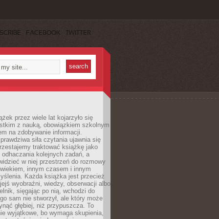
SCRIBE
FACEBOOK
TWITTER
ążek przez wiele lat kojarzyło się
stkim z nauką, obowiązkiem szkolnym
em na zdobywanie informacji.
rawdziwa siła czytania ujawnia się
rzestajemy traktować książkę jako
 odhaczania kolejnych zadań, a
idzieć w niej przestrzeń do rozmowy
owiekiem, innym czasem i innym
ślenia. Każda książka jest przecież
ejś wyobraźni, wiedzy, obserwacji albo
elnik, sięgając po nią, wchodzi do
ego sam nie stworzył, ale który może
ynąć głębiej, niż przypuszcza. To
ie wyjątkowe, bo wymaga skupienia,