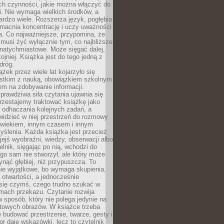
ch czynności, jakie można włączyć do
. Nie wymaga wielkich środków, a
bardzo wiele. Rozszerza język, pogłębia
zmacnia koncentrację i uczy uważności
a. Co najważniejsze, przypomina, że
 musi żyć wyłącznie tym, co najbliższe
j natychmiastowe. Może sięgać dalej,
kojniej. Książka jest do tego jedną z
dróg.
ążek przez wiele lat kojarzyło się
stkim z nauką, obowiązkiem szkolnym
em na zdobywanie informacji.
rawdziwa siła czytania ujawnia się
rzestajemy traktować książkę jako
 odhaczania kolejnych zadań, a
idzieć w niej przestrzeń do rozmowy
owiekiem, innym czasem i innym
ślenia. Każda książka jest przecież
ejś wyobraźni, wiedzy, obserwacji albo
elnik, sięgając po nią, wchodzi do
ego sam nie stworzył, ale który może
ynąć głębiej, niż przypuszcza. To
ie wyjątkowe, bo wymaga skupienia,
i otwartości, a jednocześnie
się czymś, czego trudno szukać w
mach przekazu. Czytanie rozwija
 sposób, który nie polega jedynie na
otowych obrazów. W książce trzeba
 budować przestrzenie, twarze, gesty i
tor daje wskazówki, lecz to czytelnik