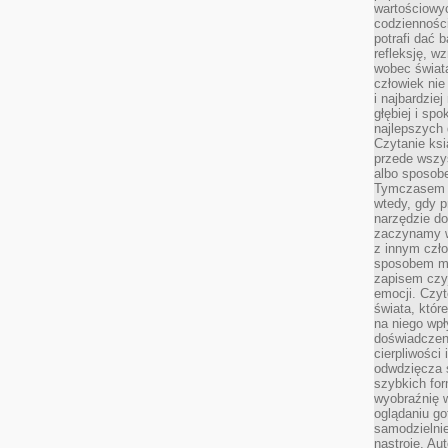
wartościowy
codzienności
potrafi dać 
refleksję, w
wobec świat
człowiek nie
i najbardzie
głębiej i spo
najlepszych 
Czytanie ksi
przede wszy
albo sposob
Tymczasem p
wtedy, gdy p
narzędzie do
zaczynamy w
z innym czł
sposobem my
zapisem czyj
emocji. Czyt
świata, któr
na niego wpł
doświadczen
cierpliwości 
odwdzięcza 
szybkich for
wyobraźnię w
oglądaniu g
samodzielnie
nastroje. Au