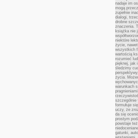
nadaje im os
mogą przeczy
zupełnie ina
dialogi, trze
drobne szcze
znaczenia. 
książka nie 
współtworzo
niektóre lek
życie, nawet 
wszystkich 
wartością ks
rozumieć lud
pięknej, jak 
śledzimy cud
perspektywy,
życia. Może
wychowanych
warunkach sp
pragnieniami
rzeczywistoś
szczególnie 
formułuje si
uczy, że zr
da się oceni
prostym podz
powstaje te
niedoceniane
gatunki, aut
wrażeniami, 