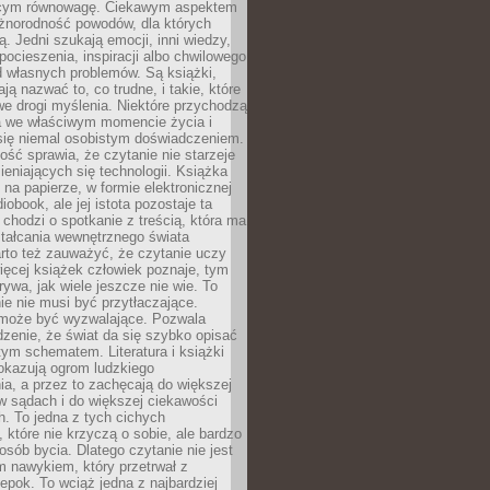
ącym równowagę. Ciekawym aspektem
óżnorodność powodów, dla których
ją. Jedni szukają emocji, inni wiedzy,
 pocieszenia, inspiracji albo chwilowego
d własnych problemów. Są książki,
ją nazwać to, co trudne, i takie, które
we drogi myślenia. Niektóre przychodzą
a we właściwym momencie życia i
 się niemal osobistym doświadczeniem.
ość sprawia, że czytanie nie starzeje
eniających się technologii. Książka
 na papierze, w formie elektronicznej
iobook, ale jej istota pozostaje ta
chodzi o spotkanie z treścią, która ma
tałcania wewnętrznego świata
rto też zauważyć, że czytanie uczy
ięcej książek człowiek poznaje, tym
rywa, jak wiele jeszcze nie wie. To
e nie musi być przytłaczające.
 może być wyzwalające. Pozwala
dzenie, że świat da się szybko opisać
ym schematem. Literatura i książki
pokazują ogrom ludzkiego
a, a przez to zachęcają do większej
w sądach i do większej ciekawości
. To jedna z tych cichych
, które nie krzyczą o sobie, ale bardzo
osób bycia. Dlatego czytanie nie jest
 nawykiem, który przetrwał z
epok. To wciąż jedna z najbardziej