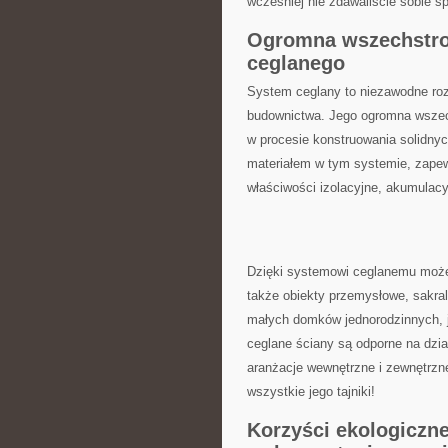
wcześniej nie zdawaliście sobie⁤ s
Ogromna⁣ wszechstro
ceglanego
System‌ ceglany to niezawodne⁢ roz
budownictwa. ​Jego ogromna wszechs
⁢w procesie konstruowania⁣ solidn
materiałem ⁤w tym systemie, zapew
⁣właściwości ⁤izolacyjne, ​akumulacyj
Dzięki systemowi ceglanemu możem
także obiekty przemysłowe,⁣ sakral
małych domków jednorodzinnych, j
‍ceglane ściany są odporne na dzi
⁣aranżacje ⁤wewnętrzne i zewnętrzne
‌wszystkie jego tajniki!
Korzyści ekologiczne