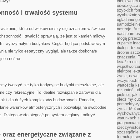
prawy!
cierpliwości 
odwdzięcza 
szybkich for
nność i trwałość‌ systemu
wyobraźnię w
oglądaniu g
samodzielnie
wiązanie, które ⁤od wieków cieszy ⁢się uznaniem ‌w świecie
nastroje. Au
nadaje im os
tronność⁤ i trwałość sprawiają, że⁣ jest⁤ to kamień milowy
mogą przeczy
zupełnie ina
ych i⁣ wytrzymałych budynków. Cegła, będąca⁤ podstawowym
dialogi, trze
nia nie tylko estetyczny wygląd, ale także doskonałe
drobne szcze
znaczenia. 
ne i ‍nośne.‍
książka nie 
współtworzo
niektóre lek
życie, nawet 
wszystkich 
y tworzyć nie tylko tradycyjne budynki mieszkalne, ale
wartością ks
rozumieć lud
ne czy rekreacyjne. To idealne⁣ rozwiązanie zarówno dla⁢
pięknej, jak 
śledzimy cud
ak‌ i dla⁣ dużych kompleksów budowlanych. Ponadto,
perspektywy,
ałanie⁣ warunków atmosferycznych i​ pozwalają‌ na swobodne
życia. Może
wychowanych
. Dlatego warto sięgnąć ⁤po system ceglany ‌i⁢ odkryć
warunkach sp
pragnieniami
rzeczywistoś
szczególnie 
 oraz energetyczne związane z⁢
formułuje si