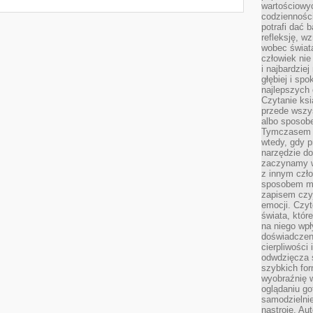
wartościowy
codzienności
potrafi dać 
refleksję, w
wobec świat
człowiek nie
i najbardzie
głębiej i spo
najlepszych 
Czytanie ksi
przede wszy
albo sposob
Tymczasem p
wtedy, gdy p
narzędzie do
zaczynamy w
z innym czł
sposobem my
zapisem czyj
emocji. Czyt
świata, któr
na niego wpł
doświadczen
cierpliwości 
odwdzięcza 
szybkich for
wyobraźnię w
oglądaniu g
samodzielnie
nastroje. Au