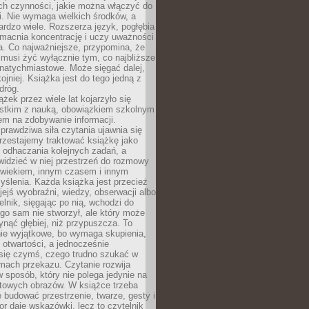
ch czynności, jakie można włączyć do
. Nie wymaga wielkich środków, a
bardzo wiele. Rozszerza język, pogłębia
zmacnia koncentrację i uczy uważności
a. Co najważniejsze, przypomina, że
 musi żyć wyłącznie tym, co najbliższe
j natychmiastowe. Może sięgać dalej,
kojniej. Książka jest do tego jedną z
dróg.
ążek przez wiele lat kojarzyło się
stkim z nauką, obowiązkiem szkolnym
em na zdobywanie informacji.
rawdziwa siła czytania ujawnia się
rzestajemy traktować książkę jako
 odhaczania kolejnych zadań, a
idzieć w niej przestrzeń do rozmowy
owiekiem, innym czasem i innym
ślenia. Każda książka jest przecież
ejś wyobraźni, wiedzy, obserwacji albo
elnik, sięgając po nią, wchodzi do
ego sam nie stworzył, ale który może
ynąć głębiej, niż przypuszcza. To
ie wyjątkowe, bo wymaga skupienia,
i otwartości, a jednocześnie
się czymś, czego trudno szukać w
mach przekazu. Czytanie rozwija
 sposób, który nie polega jedynie na
otowych obrazów. W książce trzeba
 budować przestrzenie, twarze, gesty i
tor daje wskazówki, lecz to czytelnik