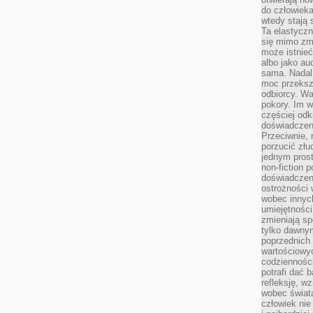
do człowiek
wtedy stają
Ta elastyczn
się mimo zmi
może istnieć
albo jako aud
sama. Nadal 
moc przeksz
odbiorcy. Wa
pokory. Im w
częściej odk
doświadczeni
Przeciwnie,
porzucić złu
jednym prost
non-fiction 
doświadczeni
ostrożności 
wobec innych
umiejętności
zmieniają sp
tylko dawnym
poprzednich 
wartościowy
codzienności
potrafi dać 
refleksję, w
wobec świat
człowiek nie