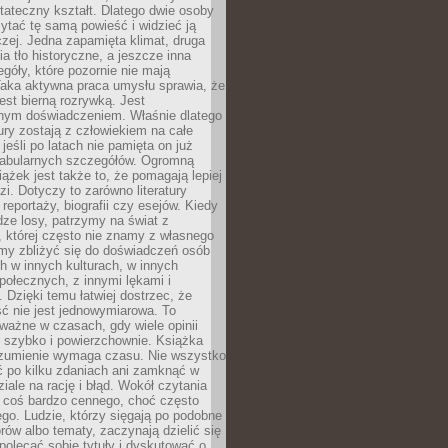
tateczny kształt. Dlatego dwie osoby
tać tę samą powieść i widzieć ją
czej. Jedna zapamięta klimat, druga
cia tło historyczne, a jeszcze inna
góły, które pozornie nie mają
Taka aktywna praca umysłu sprawia, że
jest bierną rozrywką. Jest
nym doświadczeniem. Właśnie dlatego
tury zostają z człowiekiem na całe
jeśli po latach nie pamięta on już
fabularnych szczegółów. Ogromną
iążek jest także to, że pomagają lepiej
zi. Dotyczy to zarówno literatury
i reportaży, biografii czy esejów. Kiedy
ze losy, patrzymy na świat z
 której często nie znamy z własnego
my zbliżyć się do doświadczeń osób
 w innych kulturach, w innych
ołecznych, z innymi lękami i
. Dzięki temu łatwiej dostrzec, że
ć nie jest jednowymiarowa. To
ważne w czasach, gdy wiele opinii
ę szybko i powierzchownie. Książka
ozumienie wymaga czasu. Nie wszystko
ć po kilku zdaniach ani zamknąć w
iale na rację i błąd. Wokół czytania
ż coś bardzo cennego, choć często
go. Ludzie, którzy sięgają po podobne
orów albo tematy, zaczynają dzielić się
polecać sobie tytuły i dyskutować o