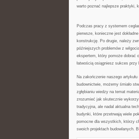
warto poznać najlepsze praktyki,​ 
Podczas⁤ pracy z systemem ⁣ceglan
pierwsze, konieczne jest dokładne
konstrukcję. Po⁣ drugie, należy⁣ z
późniejszych problemów z ⁢wilgoci
ekspertem, który pomoże dobrać odp
łatwością osiągniesz sukces przy
Na zakończenie naszego artykułu⁣ 
budownictwie,‌ możemy⁣ śmiało stwi
zgłębianiu wiedzy na temat ⁤mater
zrozumieć jak skutecznie wykorzys
tradycyjna, ale nadal aktualna‍ tec
budynki, które przetrwają‍ wiele p
⁤pomocne dla wszystkich,​ którzy ⁤
‍swoich projektach budowlanych. B