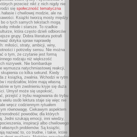
których przecież nikt z nich nigdy nie
 rodzi się
społeczność tematyczna
a hałasie i chwilowej modzie, ale na
ekawości. Książki tworzą mosty między
, bo o tych samych tekstach mogą
oby młode i starsze. To rzadkie
ulturze, która często dzieli odbiorców
jsze grupy. Dobra literatura potrafi
ieważ dotyka spraw naprawdę
: miłości, straty, ambicji, winy,
otności i potrzeby sensu. Nie można
ć o tym, że czytanie jest formą
innego rodzaju niż większość
ch rozrywek. Nie bombarduje
ie wymusza natychmiastowej reakcji,
 skupienia co kilka sekund. Kiedy
da z książką, zwalnia. Wchodzi w rytm
ów i rozdziałów, które mają własną
łaśnie w tym zwolnieniu kryje się duża
ści. Umysł może się uspokoić,
, przejść z trybu reagowania do trybu
a wielu osób lektura staje się więc nie
 ale wręcz codziennym rytuałem
ącym równowagę. Ciekawym aspektem
óżnorodność powodów, dla których
ją. Jedni szukają emocji, inni wiedzy,
 pocieszenia, inspiracji albo chwilowego
d własnych problemów. Są książki,
ją nazwać to, co trudne, i takie, które
we drogi myślenia. Niektóre przychodzą