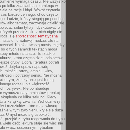
ozumienie wymaga czasu. Nie wszystko
ć po kilku zdaniach ani zamknąć w
iale na rację i błąd. Wokół czytania
ż coś bardzo cennego, choć często
go. Ludzie, którzy sięgają po podobne
orów albo tematy, zaczynają dzielić się
polecać sobie tytuły i dyskutować o
których przecież nikt z nich nigdy nie
 rodzi się
społeczność tematyczna
a hałasie i chwilowej modzie, ale na
ekawości. Książki tworzą mosty między
, bo o tych samych tekstach mogą
oby młode i starsze. To rzadkie
ulturze, która często dzieli odbiorców
jsze grupy. Dobra literatura potrafi
ieważ dotyka spraw naprawdę
: miłości, straty, ambicji, winy,
otności i potrzeby sensu. Nie można
ć o tym, że czytanie jest formą
innego rodzaju niż większość
ch rozrywek. Nie bombarduje
ie wymusza natychmiastowej reakcji,
 skupienia co kilka sekund. Kiedy
da z książką, zwalnia. Wchodzi w rytm
ów i rozdziałów, które mają własną
łaśnie w tym zwolnieniu kryje się duża
ści. Umysł może się uspokoić,
, przejść z trybu reagowania do trybu
a wielu osób lektura staje się więc nie
 ale wręcz codziennym rytuałem