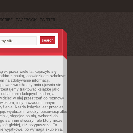
SCRIBE
FACEBOOK
TWITTER
ążek przez wiele lat kojarzyło się
stkim z nauką, obowiązkiem szkolnym
em na zdobywanie informacji.
rawdziwa siła czytania ujawnia się
rzestajemy traktować książkę jako
 odhaczania kolejnych zadań, a
idzieć w niej przestrzeń do rozmowy
owiekiem, innym czasem i innym
ślenia. Każda książka jest przecież
ejś wyobraźni, wiedzy, obserwacji albo
elnik, sięgając po nią, wchodzi do
ego sam nie stworzył, ale który może
ynąć głębiej, niż przypuszcza. To
ie wyjątkowe, bo wymaga skupienia,