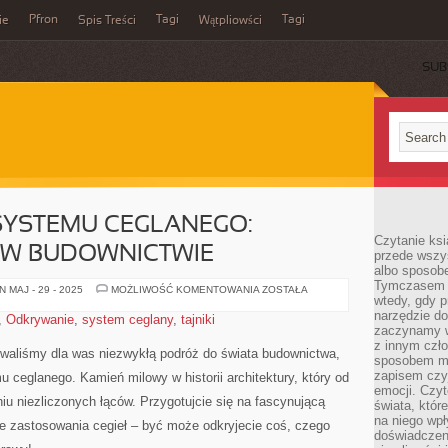
Pfron
Tagi
Tagi
ie
Spis Treści
Wątpliowści
SUB
 SYSTEMU CEGLANEGO:
Czytanie ksi
 W BUDOWNICTWIE
przede wszy
albo sposob
Tymczasem p
ODKRYJ
 MAJ - 29 - 2025
MOŻLIWOŚĆ KOMENTOWANIA
ZOSTAŁA
wtedy, gdy p
TAJNIKI
SYSTEMU
narzędzie do
,
Odkrywanie
,
system ceglany
,
tajniki
CEGLANEGO:
zaczynamy w
KAMIEŃ
MILOWY
z innym czł
otowaliśmy dla was niezwykłą ‌podróż do świata budownictwa,
W
sposobem my
BUDOWNICTWIE
zapisem czyj
mu ⁢ceglanego. Kamień milowy w historii architektury, który ​od⁢
emocji. Czyt
 niezliczonych ⁢łąców. Przygotujcie się⁤ na fascynującą
świata, któr
na niego wpł
ne zastosowania ⁤cegieł – być może odkryjecie coś, czego
doświadczen