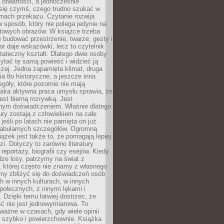
i otwartości, a jednocześnie
się czymś, czego trudno szukać w
mach przekazu. Czytanie rozwija
 sposób, który nie polega jedynie na
otowych obrazów. W książce trzeba
 budować przestrzenie, twarze, gesty i
tor daje wskazówki, lecz to czytelnik
tateczny kształt. Dlatego dwie osoby
tać tę samą powieść i widzieć ją
czej. Jedna zapamięta klimat, druga
cia tło historyczne, a jeszcze inna
góły, które pozornie nie mają
Taka aktywna praca umysłu sprawia, że
jest bierną rozrywką. Jest
nym doświadczeniem. Właśnie dlatego
tury zostają z człowiekiem na całe
jeśli po latach nie pamięta on już
fabularnych szczegółów. Ogromną
iążek jest także to, że pomagają lepiej
zi. Dotyczy to zarówno literatury
i reportaży, biografii czy esejów. Kiedy
ze losy, patrzymy na świat z
 której często nie znamy z własnego
my zbliżyć się do doświadczeń osób
 w innych kulturach, w innych
ołecznych, z innymi lękami i
. Dzięki temu łatwiej dostrzec, że
ć nie jest jednowymiarowa. To
ważne w czasach, gdy wiele opinii
ę szybko i powierzchownie. Książka