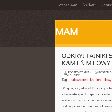
Archiwum
Strona główna
Chodźc
MAM
ODKRYJ TAJNIKI
KAMIEŃ MILOWY
POSTED BY ADMIN
POSTED ON
WYŁĄCZONA
Tagi:
budownictwo
,
kamień milowy
Witajcie, czytelnicy! ⁤Dziś‍ przyg
a​ konkretniej ​– do tajemnic⁢ syste
wieków służy ludzkości w budowaniu
podróż przez ⁤historię i współczes