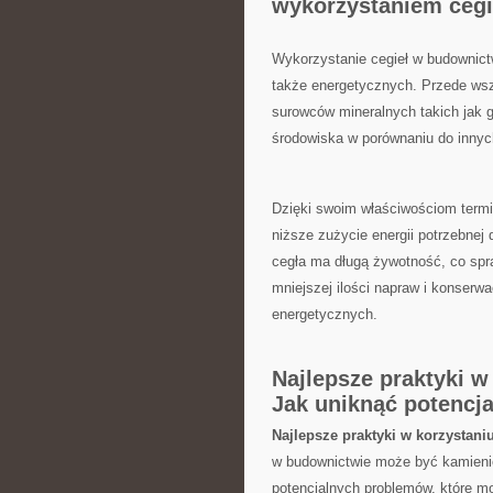
wykorzystaniem⁣ ceg
Wykorzystanie cegieł w budownictwi
także energetycznych. ​Przede wsz
surowców mineralnych takich jak gli
środowiska ​w porównaniu do innyc
Dzięki swoim ‍właściwościom termi
niższe ‍zużycie energii potrzebnej
cegła ma długą żywotność, co spr
mniejszej ilości napraw i konserw
energetycznych.
Najlepsze praktyki w
⁣Jak uniknąć potenc
Najlepsze praktyki w korzystani
w budownictwie może ⁣być kamienie
potencjalnych problemów, które⁣ m