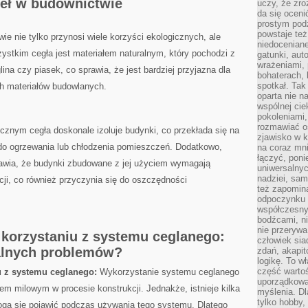
ieł w budownictwie
uczy, że zr
da się oceni
prostym podz
powstaje te
e nie ‌tylko przynosi⁣ wiele korzyści ekologicznych, ale
niedoceniane
ystkim cegła jest materiałem naturalnym, który pochodzi z
gatunki, aut
wrażeniami, 
na czy piasek, co ‌sprawia, że jest⁤ bardziej przyjazna dla
bohaterach, 
spotkał. Tak
h ​materiałów‌ budowlanych.
oparta nie n
wspólnej ci
pokoleniami
rozmawiać os
cznym cegła doskonale izoluje budynki, co przekłada się na⁣
zjawisko w k
 do ogrzewania lub chłodzenia ⁤pomieszczeń.⁤ Dodatkowo,
na coraz mnie
łączyć, pon
awia, że budynki zbudowane z jej‌ użyciem⁣ wymagają
uniwersalnych
nadziei, sam
acji, co również przyczynia się do oszczędności
też zapomina
odpoczynku 
współczesny
bodźcami, n
nie przerywa
 korzystaniu ‌z systemu ceglanego:
człowiek sia
jalnych problemów?
zdań, akapit
logikę. To w
część warto
u z systemu ceglanego:
‌Wykorzystanie systemu ceglanego
uporządkować
m milowym w ⁢procesie konstrukcji. Jednakże, istnieje ⁣kilka
myślenia. Dl
tylko hobby,
ogą się⁢ pojawić podczas używania tego systemu. Dlatego‌