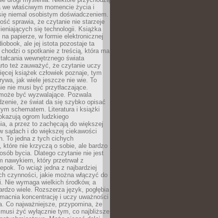
a we właściwym momencie życia i
 się niemal osobistym doświadczeniem.
ość sprawia, że czytanie nie starzeje
eniających się technologii. Książka
 na papierze, w formie elektronicznej
iobook, ale jej istota pozostaje ta
chodzi o spotkanie z treścią, która ma
tałcania wewnętrznego świata
rto też zauważyć, że czytanie uczy
ięcej książek człowiek poznaje, tym
rywa, jak wiele jeszcze nie wie. To
e nie musi być przytłaczające.
 może być wyzwalające. Pozwala
dzenie, że świat da się szybko opisać
ym schematem. Literatura i książki
pokazują ogrom ludzkiego
a, a przez to zachęcają do większej
w sądach i do większej ciekawości
. To jedna z tych cichych
, które nie krzyczą o sobie, ale bardzo
osób bycia. Dlatego czytanie nie jest
 nawykiem, który przetrwał z
epok. To wciąż jedna z najbardziej
ch czynności, jakie można włączyć do
. Nie wymaga wielkich środków, a
bardzo wiele. Rozszerza język, pogłębia
zmacnia koncentrację i uczy uważności
a. Co najważniejsze, przypomina, że
 musi żyć wyłącznie tym, co najbliższe