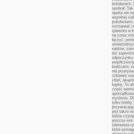
bohaterach, 
spotkał. Tak
oparta nie n
wspólnej ci
pokoleniami
rozmawiać os
zjawisko w k
na coraz mnie
łączyć, pon
uniwersalnych
nadziei, sam
też zapomina
odpoczynku 
współczesny
bodźcami, n
nie przerywa
człowiek sia
zdań, akapit
logikę. To w
część warto
uporządkować
myślenia. Dl
tylko hobby,
przywracaj
jest także r
ludzie czyta
jeszcze inni
oderwania o
które pomaga
otwierają no