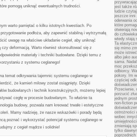
przywracaj
które pomogą uniknąć​ ewentualnych trudności.
jest także r
ludzie czyta
jeszcze inni
oderwania o
które pomaga
ym​ warto pamiętać o kilku ⁢istotnych kwestiach. Po
otwierają no
 przygotowanie podłoża,‌ aby zapewnić stabilną i wytrzymałą
do człowiek
wtedy stają
wrócić uwagę na właściwe układanie cegieł,​ aby uniknąć
Ta elastyczn
ą czy deformacją. Warto również skonsultować się z
się mimo zmi
może istnieć
owiednie materiały i⁤ techniki ⁢budowlane. Dzięki ‌temu z
albo jako aud
sama. Nadal 
 korzystaniu z systemu ceglanego!
moc przeksz
odbiorcy. Wa
pokory. Im w
na temat ‍odkrywania tajemnic systemu​ ceglanego w⁢
częściej odk
erdzić, że kamień milowy został osiągnięty. Dzięki‍
doświadczeni
Przeciwnie,
iałów budowlanych i technik konstrukcyjnych, możemy lepiej
porzucić złu
tywać cegłę‍ w procesie​ budowlanym. To właśnie ta
jednym prost
non-fiction 
hnologia ‌budowy, pozwala nam kreować trwałe i‌ estetyczne⁢
doświadczeni
ostrożności 
okoleń. Mamy nadzieję, że nasze wskazówki‌ i​ porady ‍będą
wobec innych
chcą poznać ‍i wykorzystać‍ potencjał ‌systemu ceglanego⁢ w
umiejętności
zmieniają sp
udujmy z cegieł mądrze i solidnie!
tylko dawnym
poprzednich 