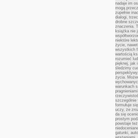
nadaje im os
mogą przeczy
zupełnie ina
dialogi, trze
drobne szcze
znaczenia. 
książka nie 
współtworzo
niektóre lek
życie, nawet 
wszystkich 
wartością ks
rozumieć lud
pięknej, jak 
śledzimy cud
perspektywy,
życia. Może
wychowanych
warunkach sp
pragnieniami
rzeczywistoś
szczególnie 
formułuje si
uczy, że zr
da się oceni
prostym podz
powstaje te
niedoceniane
gatunki, aut
wrażeniami, 