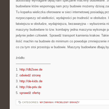
autostrady wymagane będą nam specjalne machiny budowlane. S
budowlane które wspomogą nam przy budowie możemy dzisiaj zak
Tu koparka wieliczka oferowane w sieci internetowej posiadają pr
rozpocząwszy od wielkości, wydajności po trudność w obsłudze.
łatwiejsza w obsłudze, wydajniejsza, bezawaryjna – wyburzenia 
maszyny budowlane to tzw. kombajny jedna maszyna wykonuje par
jedynie jeden człowiek. Sprawdź transport kamienia krakow. Takie
ilość machin na budowie do minimum co powoduje zmniejszenie ni
co za tym stoi przestoju w budowie. Maszyny budowlane dbają by 
źródło:
———————————
1.
http://db2see.de
2.
odwiedź stronę
3.
http://de-kids.de
4.
http://de-priv.de
5.
sprawdź ofertę
CATEGORIES:
WYZWANIA I PROBLEMY BRANŻY