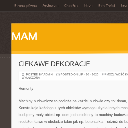
Archiwum
Pfron
Tagi
Strona główna
Chodźcie
Spis Treści
MAM
CIEKAWE DEKORACJE
POSTED BY ADMIN
POSTED ON LIP - 20 - 2025
MOŻLIWOŚĆ 
WYŁĄCZONA
Remonty
Machiny budownicze to podłoże na każdej budowie czy to: domu, t
Konstrukcja każdego z tych obiektów wymaga użycia innych mas
budujemy mały obiekt np. dom jednorodzinny to machiny budowla
nieduże i łatwe w obsłudze takie jak np. betoniarka. Tudzież do