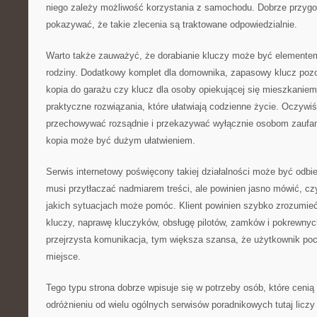
niego zależy możliwość korzystania z samochodu. Dobrze przyg
pokazywać, że takie zlecenia są traktowane odpowiedzialnie.
Warto także zauważyć, że dorabianie kluczy może być elemente
rodziny. Dodatkowy komplet dla domownika, zapasowy klucz pozo
kopia do garażu czy klucz dla osoby opiekującej się mieszkanie
praktyczne rozwiązania, które ułatwiają codzienne życie. Oczywiś
przechowywać rozsądnie i przekazywać wyłącznie osobom zaufa
kopia może być dużym ułatwieniem.
Serwis internetowy poświęcony takiej działalności może być odbi
musi przytłaczać nadmiarem treści, ale powinien jasno mówić, cz
jakich sytuacjach może pomóc. Klient powinien szybko zrozumieć
kluczy, naprawę kluczyków, obsługę pilotów, zamków i pokrewnyc
przejrzysta komunikacja, tym większa szansa, że użytkownik poczu
miejsce.
Tego typu strona dobrze wpisuje się w potrzeby osób, które cenią 
odróżnieniu od wielu ogólnych serwisów poradnikowych tutaj licz