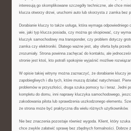
interesują go skomplikowane szczegóły techniczne, ale chce mie
klucza otworzy drzwi, uruchomi auto lub skorzysta z zamka bez 
Dorabianie kluczy to także usługa, która wymaga odpowiedniego d
wie, jaki typ klucza posiada, czy można go skopiować, czy wyma
kluczyk samochodowy ma transponder, czy problem dotyczy grotu, 
zamka czy elektroniki. Dlatego ważne jest, aby oferta była prze
zrozumiały. Strona powinna zachęcać do kontaktu, ale jednocześn
stronie jest ktoś, kto potrafi spokojnie wyjaśnić możliwe rozwiązan
W opisie takiej witryny można zaznaczyć, że dorabianie kluczy je
zapobiegliwych i dla tych, które muszą działać natychmiast. Pie
problemów w przyszłości, druga szuka pomocy tu i teraz. Jedni 
kompletu do domu, inni naprawy kluczyka samochodowego, jeszc
zakodowania pilota lub sprawdzenia uszkodzonego elementu. Szer
że strona może być praktyczna dla wielu różnych użytkowników.
Nie bez znaczenia pozostaje również wygoda. Klient, który szuka 
chce zwykle załatwić sprawę bez zbędnych formalności. Dobrze 