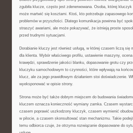
zgubiła klucze, często jest zdenerwowana. Osoba, której kluczyk 
może martwić się kosztami. Ktoś, kto potrzebuje zapasowego ko
problemów w przyszłości. Dlatego komunikacja powinna być spoko
straszyć awariami, ale może pokazywać, że istnieją proste sposo
przed trudnymi sytuacjami.
Dorabianie kluczy jest również usługą, w której czasem liczą się
dla klienta. Wybór właściwego profilu, ustawienie maszyny, ocena 
krawędzi, sprawdzenie jakości blanku, dopasowanie grotu czy prze
kluczyku samochodowym to czynności, które wpływają na końcowy
klucz, ale za jego prawidłowym działaniem stoi doświadczenie. Wł
wyeksponować w opisie strony.
Strona może być także dobrym miejscem do budowania świadomoś
kluczem oznacza konieczność wymiany zamka. Czasem wystarc
czasem poprawić uszkodzony kluczyk, czasem wymienić obudowę
w pilocie, a czasem skonsultować stan mechanizmu. Takie podejśc
temu odbiorca czuje, że otrzyma rozwiązanie dopasowane do sytu
usługę.