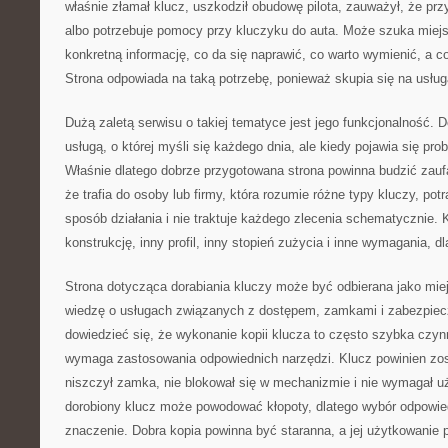
właśnie złamał klucz, uszkodził obudowę pilota, zauważył, że przy
albo potrzebuje pomocy przy kluczyku do auta. Może szuka miej
konkretną informację, co da się naprawić, co warto wymienić, a 
Strona odpowiada na taką potrzebę, ponieważ skupia się na usług
Dużą zaletą serwisu o takiej tematyce jest jego funkcjonalność. Do
usługą, o której myśli się każdego dnia, ale kiedy pojawia się pro
Właśnie dlatego dobrze przygotowana strona powinna budzić zaufa
że trafia do osoby lub firmy, która rozumie różne typy kluczy, pot
sposób działania i nie traktuje każdego zlecenia schematycznie.
konstrukcję, inny profil, inny stopień zużycia i inne wymagania, dl
Strona dotycząca dorabiania kluczy może być odbierana jako miej
wiedzę o usługach związanych z dostępem, zamkami i zabezpie
dowiedzieć się, że wykonanie kopii klucza to często szybka czyn
wymaga zastosowania odpowiednich narzędzi. Klucz powinien zos
niszczył zamka, nie blokował się w mechanizmie i nie wymagał uż
dorobiony klucz może powodować kłopoty, dlatego wybór odpowi
znaczenie. Dobra kopia powinna być staranna, a jej użytkowanie