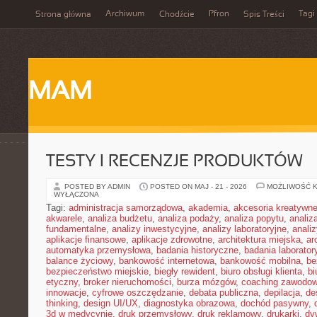
Archiwum
Pfron
Tagi
Strona główna
Chodźcie
Spis Treści
MAM
TESTY I RECENZJE PRODUKTÓW
POSTED BY ADMIN
POSTED ON MAJ - 21 - 2026
MOŻLIWOŚĆ 
WYŁĄCZONA
Tagi:
administracja samorządowa
,
akademia
,
akcesoria kreatywn
akwarele
,
analiza budżetu
,
analiza podaży
,
analiza popytu
,
anali
fundamentalne
,
analizy inwestycyjne
,
analizy laboratoryjne
,
anali
aplikacje finansowe
,
aplikacje zdrowotne
,
architektura miejska
,
ar
automatyka przemysłowa
,
badania historyczne
,
badania laborator
balance życiowy
,
bankowość internetowa
,
bankowość mobilna
,
be
bezpieczeństwo miejskie
,
biegły rewident
,
biuro obsługi klienta
,
bi
etyczny
,
broker nieruchomości
,
burza mózgów
,
coaching zawodo
innowacje
,
cyfrowe oszczędzanie
,
debata publiczna
,
depilacja
,
de
thinking
,
design UI/UX
,
diagnostyka obrazowa
,
dochód pasywny
,
3d w medycynie
,
druk przemysłowy
,
druk reklamowy
,
drukarki
,
dy