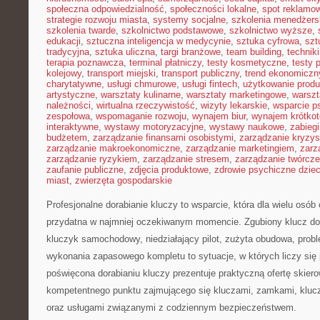
społeczna odpowiedzialność
,
społeczności lokalne
,
spot reklamo
strategie rozwoju miasta
,
systemy socjalne
,
szkolenia menedżers
szkolenia twarde
,
szkolnictwo podstawowe
,
szkolnictwo wyższe
,
edukacji
,
sztuczna inteligencja w medycynie
,
sztuka cyfrowa
,
szt
tradycyjna
,
sztuka uliczna
,
targi branżowe
,
team building
,
technik
terapia poznawcza
,
terminal płatniczy
,
testy kosmetyczne
,
testy 
kolejowy
,
transport miejski
,
transport publiczny
,
trend ekonomiczn
charytatywne
,
usługi chmurowe
,
usługi fintech
,
użytkowanie prod
artystyczne
,
warsztaty kulinarne
,
warsztaty marketingowe
,
warszt
należności
,
wirtualna rzeczywistość
,
wizyty lekarskie
,
wsparcie p
zespołowa
,
wspomaganie rozwoju
,
wynajem biur
,
wynajem krótko
interaktywne
,
wystawy motoryzacyjne
,
wystawy naukowe
,
zabiegi
budżetem
,
zarządzanie finansami osobistymi
,
zarządzanie kryzy
zarządzanie makroekonomiczne
,
zarządzanie marketingiem
,
zarz
zarządzanie ryzykiem
,
zarządzanie stresem
,
zarządzanie twórcze
zaufanie publiczne
,
zdjęcia produktowe
,
zdrowie psychiczne dziec
miast
,
zwierzęta gospodarskie
Profesjonalne dorabianie kluczy to wsparcie, która dla wielu osób
przydatna w najmniej oczekiwanym momencie. Zgubiony klucz d
kluczyk samochodowy, niedziałający pilot, zużyta obudowa, prob
wykonania zapasowego kompletu to sytuacje, w których liczy się 
poświęcona dorabianiu kluczy prezentuje praktyczną ofertę skier
kompetentnego punktu zajmującego się kluczami, zamkami, kl
oraz usługami związanymi z codziennym bezpieczeństwem.