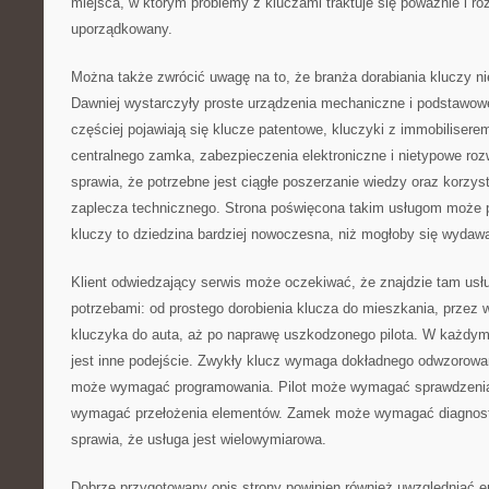
miejsca, w którym problemy z kluczami traktuje się poważnie i r
uporządkowany.
Można także zwrócić uwagę na to, że branża dorabiania kluczy nie
Dawniej wystarczyły proste urządzenia mechaniczne i podstawowe
częściej pojawiają się klucze patentowe, kluczyki z immobiliserem
centralnego zamka, zabezpieczenia elektroniczne i nietypowe roz
sprawia, że potrzebne jest ciągłe poszerzanie wiedzy oraz korzys
zaplecza technicznego. Strona poświęcona takim usługom może 
kluczy to dziedzina bardziej nowoczesna, niż mogłoby się wydaw
Klient odwiedzający serwis może oczekiwać, że znajdzie tam usł
potrzebami: od prostego dorobienia klucza do mieszkania, prze
kluczyka do auta, aż po naprawę uszkodzonego pilota. W każdy
jest inne podejście. Zwykły klucz wymaga dokładnego odwzorow
może wymagać programowania. Pilot może wymagać sprawdzenia
wymagać przełożenia elementów. Zamek może wymagać diagnost
sprawia, że usługa jest wielowymiarowa.
Dobrze przygotowany opis strony powinien również uwzględniać em