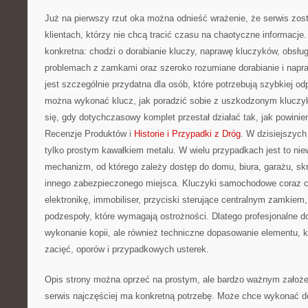
Już na pierwszy rzut oka można odnieść wrażenie, że serwis zos
klientach, którzy nie chcą tracić czasu na chaotyczne informacje
konkretna: chodzi o dorabianie kluczy, naprawę kluczyków, obsłu
problemach z zamkami oraz szeroko rozumiane dorabianie i napra
jest szczególnie przydatna dla osób, które potrzebują szybkiej od
można wykonać klucz, jak poradzić sobie z uszkodzonym kluczyk
się, gdy dotychczasowy komplet przestał działać tak, jak powinie
Recenzje Produktów i
Historie i Przypadki z Dróg
. W dzisiejszych
tylko prostym kawałkiem metalu. W wielu przypadkach jest to niewi
mechanizm, od którego zależy dostęp do domu, biura, garażu, sk
innego zabezpieczonego miejsca. Kluczyki samochodowe coraz cz
elektronikę, immobiliser, przyciski sterujące centralnym zamkiem,
podzespoły, które wymagają ostrożności. Dlatego profesjonalne dor
wykonanie kopii, ale również techniczne dopasowanie elementu, k
zacięć, oporów i przypadkowych usterek.
Opis strony można oprzeć na prostym, ale bardzo ważnym założeniu
serwis najczęściej ma konkretną potrzebę. Może chce wykonać 