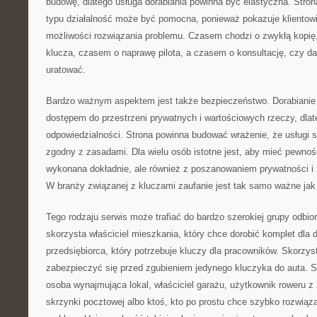
budowę, dlatego usługa dorabiania powinna być elastyczna. Stron
typu działalność może być pomocna, ponieważ pokazuje klientowi, 
możliwości rozwiązania problemu. Czasem chodzi o zwykłą kopię
klucza, czasem o naprawę pilota, a czasem o konsultację, czy d
uratować.
Bardzo ważnym aspektem jest także bezpieczeństwo. Dorabianie 
dostępem do przestrzeni prywatnych i wartościowych rzeczy, dlat
odpowiedzialności. Strona powinna budować wrażenie, że usługi
zgodny z zasadami. Dla wielu osób istotne jest, aby mieć pewnoś
wykonana dokładnie, ale również z poszanowaniem prywatności i 
W branży związanej z kluczami zaufanie jest tak samo ważne jak
Tego rodzaju serwis może trafiać do bardzo szerokiej grupy odbior
skorzysta właściciel mieszkania, który chce dorobić komplet dla
przedsiębiorca, który potrzebuje kluczy dla pracowników. Skorzys
zabezpieczyć się przed zgubieniem jedynego kluczyka do auta. Sk
osoba wynajmująca lokal, właściciel garażu, użytkownik roweru 
skrzynki pocztowej albo ktoś, kto po prostu chce szybko rozwiąza