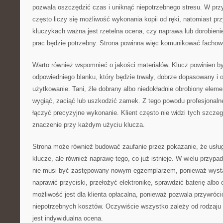
pozwala oszczędzić czas i uniknąć niepotrzebnego stresu. W pr
często liczy się możliwość wykonania kopii od ręki, natomiast p
kluczykach ważna jest rzetelna ocena, czy naprawa lub dorobienie
prac będzie potrzebny. Strona powinna więc komunikować fachow
Warto również wspomnieć o jakości materiałów. Klucz powinien 
odpowiedniego blanku, który będzie trwały, dobrze dopasowany i 
użytkowanie. Tani, źle dobrany albo niedokładnie obrobiony elem
wygiąć, zaciąć lub uszkodzić zamek. Z tego powodu profesjonaln
łączyć precyzyjne wykonanie. Klient często nie widzi tych szcze
znaczenie przy każdym użyciu klucza.
Strona może również budować zaufanie przez pokazanie, że usług
klucze, ale również naprawę tego, co już istnieje. W wielu przy
nie musi być zastępowany nowym egzemplarzem, ponieważ wyst
naprawić przyciski, przełożyć elektronikę, sprawdzić baterię albo
możliwość jest dla klienta opłacalna, ponieważ pozwala przywróc
niepotrzebnych kosztów. Oczywiście wszystko zależy od rodzaju
jest indywidualna ocena.