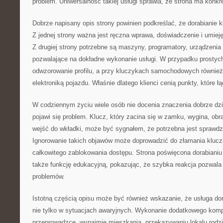
problem. Uniwersalność takiej usługi sprawia, że strona ma konkre
Dobrze napisany opis strony powinien podkreślać, że dorabianie kl
Z jednej strony ważna jest ręczna wprawa, doświadczenie i umiej
Z drugiej strony potrzebne są maszyny, programatory, urządzenia
pozwalające na dokładne wykonanie usługi. W przypadku prostych 
odwzorowanie profilu, a przy kluczykach samochodowych również
elektroniką pojazdu. Właśnie dlatego klienci cenią punkty, które 
W codziennym życiu wiele osób nie docenia znaczenia dobrze dzia
pojawi się problem. Klucz, który zacina się w zamku, wygina, obr
wejść do wkładki, może być sygnałem, że potrzebna jest sprawd
Ignorowanie takich objawów może doprowadzić do złamania klucz
całkowitego zablokowania dostępu. Strona poświęcona dorabianiu
także funkcję edukacyjną, pokazując, że szybka reakcja pozwala
problemów.
Istotną częścią opisu może być również wskazanie, że usługa dor
nie tylko w sytuacjach awaryjnych. Wykonanie dodatkowego komp
przeprowadzce, wynajmie mieszkania, przekazywaniu lokalu rodz