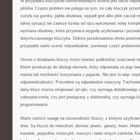
W przypadku kluczyków samochodowych istotna jest także napra
pilotów. Często problem nie polega na tym, że cały kluczyk przest
zużyła się gumka, pękła obudowa, wypadł grot albo pilot zaczął 
takiej sytuacji nie zawsze trzeba od razu wykonywać nowy kompl
wymiana obudowy, która przywraca wygodę użytkowania i pozwala
dotychczasowego kluczyka. Dobrze przedstawiona oferta powinn
przypadek warto ocenić indywidualnie, ponieważ część problemó
Strona o dorabianiu kluczy może również podkreślać znaczenie t
Klient przekazuje do obsługi element, który odpowiada za jego b
mienia lub możliwość korzystania z pojazdu. Nie jest to więc zw
odpowiedzialności. Potrzebne są odpowiednie maszyny. Fachowie
dany klucz można skopiować od ręki, czy wymaga dodatkowego 
zabezpieczenia, czy jest powiązany z elektroniką, czy wymaga k
programowania.
Warto zwrócić uwagę na różnorodność kluczy, z którymi użytkown
dnia. Są klucze do mieszkań, domów, piwnic, garaży, bram, kłóde
kasetek, pojazdów, motocykli, maszyn i wielu innych zamków. K