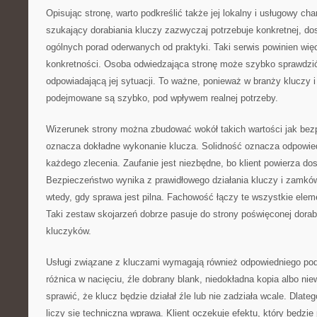
Opisując stronę, warto podkreślić także jej lokalny i usługowy ch
szukający dorabiania kluczy zazwyczaj potrzebuje konkretnej, do
ogólnych porad oderwanych od praktyki. Taki serwis powinien wi
konkretności. Osoba odwiedzająca stronę może szybko sprawdzić
odpowiadającą jej sytuacji. To ważne, ponieważ w branży kluczy
podejmowane są szybko, pod wpływem realnej potrzeby.
Wizerunek strony można zbudować wokół takich wartości jak bez
oznacza dokładne wykonanie klucza. Solidność oznacza odpowied
każdego zlecenia. Zaufanie jest niezbędne, bo klient powierza do
Bezpieczeństwo wynika z prawidłowego działania kluczy i zamk
wtedy, gdy sprawa jest pilna. Fachowość łączy te wszystkie elem
Taki zestaw skojarzeń dobrze pasuje do strony poświęconej dorabi
kluczyków.
Usługi związane z kluczami wymagają również odpowiedniego pode
różnica w nacięciu, źle dobrany blank, niedokładna kopia albo n
sprawić, że klucz będzie działał źle lub nie zadziała wcale. Dlate
liczy się techniczna wprawa. Klient oczekuje efektu, który będzie 