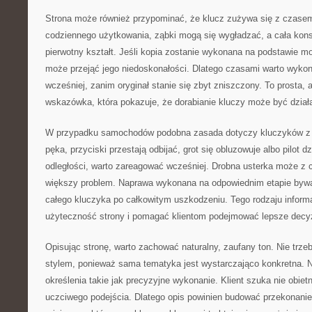
Strona może również przypominać, że klucz zużywa się z czasem
codziennego użytkowania, ząbki mogą się wygładzać, a cała kons
pierwotny kształt. Jeśli kopia zostanie wykonana na podstawie 
może przejąć jego niedoskonałości. Dlatego czasami warto wyko
wcześniej, zanim oryginał stanie się zbyt zniszczony. To prosta, 
wskazówka, która pokazuje, że dorabianie kluczy może być dział
W przypadku samochodów podobna zasada dotyczy kluczyków z e
pęka, przyciski przestają odbijać, grot się obluzowuje albo pilot dz
odległości, warto zareagować wcześniej. Drobna usterka może z 
większy problem. Naprawa wykonana na odpowiednim etapie bywa
całego kluczyka po całkowitym uszkodzeniu. Tego rodzaju infor
użyteczność strony i pomagać klientom podejmować lepsze decy
Opisując stronę, warto zachować naturalny, zaufany ton. Nie tr
stylem, ponieważ sama tematyka jest wystarczająco konkretna. Na
określenia takie jak precyzyjne wykonanie. Klient szuka nie obietn
uczciwego podejścia. Dlatego opis powinien budować przekonanie