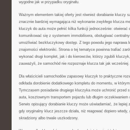
wygodne jak w przypadku oryginału.
Ważnym elementem takiej oferty jest również dorabianie kluczy
znacznie bardziej wymagająca niż wykonanie zwykłego klucza 
kluczyk do auta może pełnić kilka funkcji jednocześnie: otwierać 
komunikować się z systemem immobilisera, obsługiwać centraln
umożliwiać bezkluczykowy dostęp. Z tego powodu jego naprawa 
znajomości elektroniki. Strona o tej tematyce powinna trafiać zar
wykonać drugi komplet, jak i do kierowców, którzy zgubili kluczyk, 
zauważyli, że samochód nie rozpoznaje klucza tak jak wcześniej.
Dla właścicieli samochodów zapasowy kluczyk to praktyczne roz
odkłada dorobienie dodatkowego kompletu do momentu, w którym 
Tymczasem posiadanie drugiego kluczyka może uchronić przed s
auta, kosztownym transportem pojazdu lub długim oczekiwaniem n
Serwis opisujący dorabianie kluczy może uświadamiać, że lepiej
gdy oryginalny klucz jeszcze działa, niż reagować dopiero wtedy,
skradziony albo trwale uszkodzony.