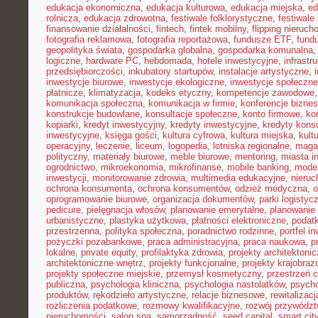
edukacja ekonomiczna
,
edukacja kulturowa
,
edukacja miejska
,
ed
rolnicza
,
edukacja zdrowotna
,
festiwale folklorystyczne
,
festiwale
finansowanie działalności
,
fintech
,
fintek mobilny
,
flipping nieruc
fotografia reklamowa
,
fotografia reportażowa
,
fundusze ETF
,
fund
geopolityka świata
,
gospodarka globalna
,
gospodarka komunalna
logiczne
,
hardware PC
,
hebdomada
,
hotele inwestycyjne
,
infrastr
przedsiębiorczości
,
inkubatory startupów
,
instalacje artystyczne
,
inwestycje biurowe
,
inwestycje ekologiczne
,
inwestycje społeczne
płatnicze
,
klimatyzacja
,
kodeks etyczny
,
kompetencje zawodowe
komunikacja społeczna
,
komunikacja w firmie
,
konferencje bizne
konstrukcje budowlane
,
konsultacje społeczne
,
konto firmowe
,
ko
kopiarki
,
kredyt inwestycyjny
,
kredyty inwestycyjne
,
kredyty kon
inwestycyjne
,
księga gości
,
kultura cyfrowa
,
kultura miejska
,
kult
operacyjny
,
leczenie
,
liceum
,
logopedia
,
lotniska regionalne
,
maga
polityczny
,
materiały biurowe
,
meble biurowe
,
mentoring
,
miasta in
ogrodnictwo
,
mikroekonomia
,
mikrofinanse
,
mobile banking
,
mode
inwestycji
,
monitorowanie zdrowia
,
multimedia edukacyjne
,
nieruc
ochrona konsumenta
,
ochrona konsumentów
,
odzież medyczna
,
o
oprogramowanie biurowe
,
organizacja dokumentów
,
parki logistyc
pedicure
,
pielęgnacja włosów
,
planowanie emerytalne
,
planowanie 
urbanistyczne
,
plastyka użytkowa
,
płatności elektroniczne
,
podatk
przestrzenna
,
polityka społeczna
,
poradnictwo rodzinne
,
portfel i
pożyczki pozabankowe
,
praca administracyjna
,
praca naukowa
,
p
lokalne
,
private equity
,
profilaktyka zdrowia
,
projekty architektoni
architektoniczne wnętrz
,
projekty funkcjonalne
,
projekty krajobra
projekty społeczne miejskie
,
przemysł kosmetyczny
,
przestrzeń 
publiczna
,
psychologia kliniczna
,
psychologia nastolatków
,
psycho
produktów
,
rękodzieło artystyczne
,
relacje biznesowe
,
rewitalizacj
rozliczenia podatkowe
,
rozmowy kwalifikacyjne
,
rozwój przywódz
nieruchomości
,
salon spa
,
samorządność
,
seed capital
,
smart cit