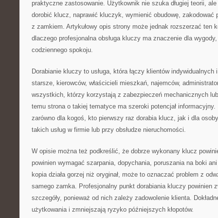
praktyczne zastosowanie. Użytkownik nie szuka długiej teorii, ale
dorobić klucz, naprawić kluczyk, wymienić obudowę, zakodować p
z zamkiem. Artykułowy opis strony może jednak rozszerzać ten k
dlaczego profesjonalna obsługa kluczy ma znaczenie dla wygody,
codziennego spokoju.
Dorabianie kluczy to usługa, która łączy klientów indywidualnych
starsze, kierowców, właścicieli mieszkań, najemców, administrato
wszystkich, którzy korzystają z zabezpieczeń mechanicznych lub
temu strona o takiej tematyce ma szeroki potencjał informacyjny
zarówno dla kogoś, kto pierwszy raz dorabia klucz, jak i dla osoby
takich usług w firmie lub przy obsłudze nieruchomości.
W opisie można też podkreślić, że dobrze wykonany klucz powini
powinien wymagać szarpania, dopychania, poruszania na boki ani 
kopia działa gorzej niż oryginał, może to oznaczać problem z od
samego zamka. Profesjonalny punkt dorabiania kluczy powinien 
szczegóły, ponieważ od nich zależy zadowolenie klienta. Dokładn
użytkowania i zmniejszają ryzyko późniejszych kłopotów.