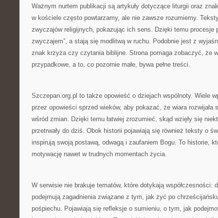
Ważnym nurtem publikacji są artykuły dotyczące liturgii oraz znak
w kościele często powtarzamy, ale nie zawsze rozumiemy. Teksty
zwyczajów religijnych, pokazując ich sens. Dzięki temu procesje 
zwyczajem”, a stają się modlitwą w ruchu. Podobnie jest z wyjaś
znak krzyża czy czytania biblijne. Strona pomaga zobaczyć, że w li
przypadkowe, a to, co pozornie małe, bywa pełne treści.
Szczepan.org.pl to także opowieść o dziejach wspólnoty. Wiele w
przez opowieści sprzed wieków, aby pokazać, że wiara rozwijała 
wśród zmian. Dzięki temu łatwiej zrozumieć, skąd wzięły się niekt
przetrwały do dziś. Obok historii pojawiają się również teksty o ś
inspirują swoją postawą, odwagą i zaufaniem Bogu. To historie, kt
motywację nawet w trudnych momentach życia.
W serwisie nie brakuje tematów, które dotykają współczesności: 
podejmują zagadnienia związane z tym, jak żyć po chrześcijańsk
pośpiechu. Pojawiają się refleksje o sumieniu, o tym, jak podejm