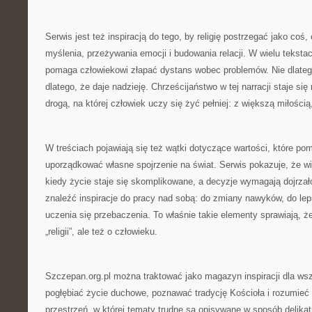
Serwis jest też inspiracją do tego, by religię postrzegać jako co
myślenia, przeżywania emocji i budowania relacji. W wielu tekst
pomaga człowiekowi złapać dystans wobec problemów. Nie dlatego
dlatego, że daje nadzieję. Chrześcijaństwo w tej narracji staje się
drogą, na której człowiek uczy się żyć pełniej: z większą miłością
W treściach pojawiają się też wątki dotyczące wartości, które po
uporządkować własne spojrzenie na świat. Serwis pokazuje, że
kiedy życie staje się skomplikowane, a decyzje wymagają dojrzał
znaleźć inspiracje do pracy nad sobą: do zmiany nawyków, do lep
uczenia się przebaczenia. To właśnie takie elementy sprawiają, że 
„religii”, ale też o człowieku.
Szczepan.org.pl można traktować jako magazyn inspiracji dla wsz
pogłębiać życie duchowe, poznawać tradycję Kościoła i rozumieć s
przestrzeń, w której tematy trudne są opisywane w sposób delikat