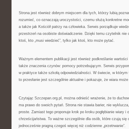
Strona jest również dobrym miejscem dla tych, którzy lubią poznaw
rozumieć, co oznaczają uroczystości, czemu służą konkretne modl
a także jak Kościół patrzy na człowieka. Serwis porządkuje wiedz
przestrzeń na osobiste doświadczenie. Dzięki temu czytelnik nie 
ktoś, kto „musi wiedzieć”, tylko jak ktoś, kto może pytać.
Ważnym elementem publikacji jest również podkreślanie wartości t
także znaczenia czynów: pomocy potrzebującym. Serwis przypomi
w praktyce także szkołą odpowiedzialności. W świecie, w którym ła
to przesłanie jest szczególnie aktualne i pokazuje, że wiara może
Czytając Szczepan.org.pl, można odnieść wrażenie, że to duchow
ma prawo do swoich pytań. Strona nie stawia barier, nie wyklucza, 
proste. Zamiast tego proponuje krok po kroku pogłębianie wiary i
chrześcijaństwa. To ważne szczególnie dla osób, które czują się
jednocześnie pragną czegoś więcej niż codzienne „przetrwanie”.