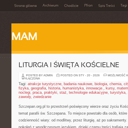
Archiwum
Pfron
Tagi
Strona główna
Chodźcie
Spis Treści
MAM
LITURGIA I ŚWIĘTA KOŚCIELNE
POSTED BY ADMIN
POSTED ON STY - 20 - 2026
MOŻLIWOŚĆ 
WYŁĄCZONA
Tagi:
atrakcje turystyczne
,
badania naukowe
,
biologia
,
chemia
,
ci
fizyka
,
geografia
,
historia
,
humanistyka
,
innowacje.
,
kursy
,
matem
noclegi
,
praca
,
praktyki
,
staż
,
technologie edukacyjne
,
turystyka
,
zawody
,
zwiedzanie
Szczepan.org.pl to przestrzeń poświęcony wierze oraz życiu Kośc
temat parafii św. Szczepana. To miejsce powstało dla osób, któ
codzienność wiary: od modlitwy, przez liturgię, aż po sakramenty
pokoleń z współczesnym językiem, dzięki czemu treści trafiają 