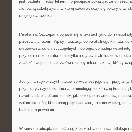
jest rozdarte między lękiem. To podejście pokazuje, że chrześcijań
ale realną szkołą życia, w której człowiek uczy się pokory oraz st
drugiego człowieka.
Parafia św. Szczepana pojawia się w tekstach jako dom wspólnoty,
przeżywana razem. Wpisy nawiązują do parafialnego klimatu: do 
świętowania, do dni szczególnych i do tego, co buduje wspólnotę:
przypomina, że parafia to nie tylko instytucja, ale ludzie w drod
znaleźć swoje miejsce: zarówno osoby młode, jak i ci, którzy czuj
Jednym z największych atutów serwisu jest jego styl: przyjazny. 
przytłoczyć czytelnika trudną terminologią, lecz raczej tłumaczą 
nawet bardziej złożone tematy, jak teologia sakramentów, stają się
ważne dla osób, które chcą pogłębiać wiarę, ale nie wiedzą, od c
brakuje im pewności.
W serwisie odnajdą się także ci, którzy lubią duchową refleksję i