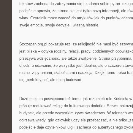
tekstów zachęca do zatrzymania się i zadania sobie pytań: czeg
podejście sprawia, że strona nie jest tylko bazą informacji, ale 
wiary. Czytelnik może wracać do artykułów jak do punktów orienta
swoje emocje, swoje decyzje i własną historię.
Szczepan.org.pl pokazuje też, że religijność nie musi być sztywna
jest bliska – dotyka rodziny, relacji, pracy, codziennych obowiązk
przeżywa wdzięczność, ale także zwątpienie. Strona przypomina, 
chodzi o udawanie, że wszystko jest idealne, ale o szczere staw
realne: z pytaniami, słabościami i nadzieją. Dzięki temu treści traf
się „perfekcyjne”, ale chcą budować.
Dużo miejsca poświęcono też temu, jak rozumieć rolę Kościoła w 
próbuje redukować religię do kulturowego dodatku. Serwis pokazuje
budynek, ale przede wszystkim żywe świadectwo. W tekstach wr
dojrzewa wtedy, gdy człowiek uczy się przebaczać, a nie tylko „za
podejście daje czytelnikowi ulgi i zachęca do autentycznego życ