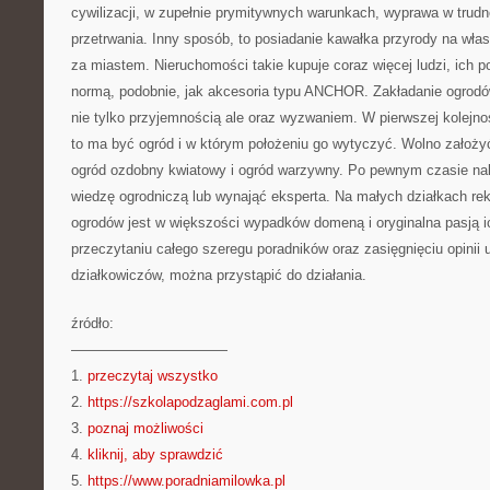
cywilizacji, w zupełnie prymitywnych warunkach, wyprawa w trudn
przetrwania. Inny sposób, to posiadanie kawałka przyrody na wła
za miastem. Nieruchomości takie kupuje coraz więcej ludzi, ich po
normą, podobnie, jak akcesoria typu ANCHOR. Zakładanie ogrodów
nie tylko przyjemnością ale oraz wyzwaniem. W pierwszej kolejno
to ma być ogród i w którym położeniu go wytyczyć. Wolno założyć 
ogród ozdobny kwiatowy i ogród warzywny. Po pewnym czasie na
wiedzę ogrodniczą lub wynająć eksperta. Na małych działkach re
ogrodów jest w większości wypadków domeną i oryginalna pasją ic
przeczytaniu całego szeregu poradników oraz zasięgnięciu opinii u
działkowiczów, można przystąpić do działania.
źródło:
———————————
1.
przeczytaj wszystko
2.
https://szkolapodzaglami.com.pl
3.
poznaj możliwości
4.
kliknij, aby sprawdzić
5.
https://www.poradniamilowka.pl