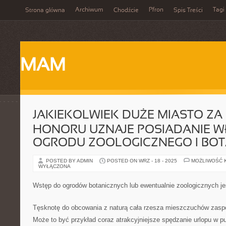
Archiwum
Pfron
Tagi
Strona główna
Chodźcie
Spis Treści
MAM
JAKIEKOLWIEK DUŻE MIASTO ZA
HONORU UZNAJE POSIADANIE 
OGRODU ZOOLOGICZNEGO I BO
POSTED BY ADMIN
POSTED ON WRZ - 18 - 2025
MOŻLIWOŚĆ 
WYŁĄCZONA
Wstęp do ogrodów botanicznych lub ewentualnie zoologicznych jes
Tęsknotę do obcowania z naturą cała rzesza mieszczuchów zasp
Może to być przykład coraz atrakcyjniejsze spędzanie urlopu w p