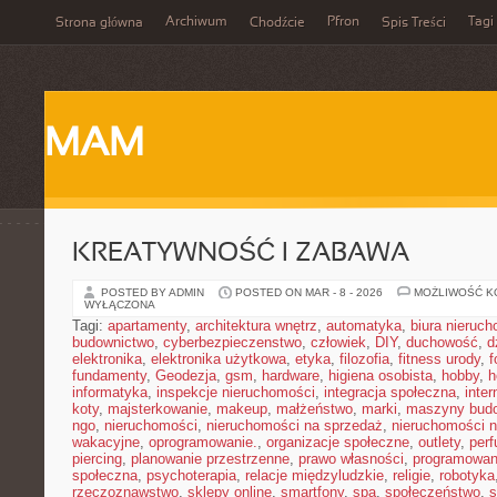
Archiwum
Pfron
Tagi
Strona główna
Chodźcie
Spis Treści
MAM
KREATYWNOŚĆ I ZABAWA
POSTED BY ADMIN
POSTED ON MAR - 8 - 2026
MOŻLIWOŚĆ 
WYŁĄCZONA
Tagi:
apartamenty
,
architektura wnętrz
,
automatyka
,
biura nieruc
budownictwo
,
cyberbezpieczenstwo
,
człowiek
,
DIY
,
duchowość
,
d
elektronika
,
elektronika użytkowa
,
etyka
,
filozofia
,
fitness urody
,
f
fundamenty
,
Geodezja
,
gsm
,
hardware
,
higiena osobista
,
hobby
,
h
informatyka
,
inspekcje nieruchomości
,
integracja społeczna
,
inter
koty
,
majsterkowanie
,
makeup
,
małżeństwo
,
marki
,
maszyny bud
ngo
,
nieruchomości
,
nieruchomości na sprzedaż
,
nieruchomości 
wakacyjne
,
oprogramowanie.
,
organizacje społeczne
,
outlety
,
per
piercing
,
planowanie przestrzenne
,
prawo własności
,
programowan
społeczna
,
psychoterapia
,
relacje międzyludzkie
,
religie
,
robotyka
rzeczoznawstwo
,
sklepy online
,
smartfony
,
spa
,
społeczeństwo
,
s