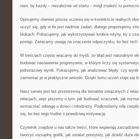
nam, by każdy – niezależnie od startu – mógł znaleźć tu pomocn
Opisujemy również proces uczenia się w kontekście realnych ob
uczyć się, gdy w tle jest nadmiar zadań, dlatego proponujemy str
blokach. Pokazujemy, jak wykorzystywać krótkie rutyny, by z cz
postęp. Zwracamy uwagę na znaczenie odpoczynku, bo bez nich 
W treściach często wracamy do myśli, że błąd jest naturalnym e
budować nastawienie progresywne, w którym liczy się systematycz
jednorazowy wynik. Pokazujemy, jak analizować błędy: czy wynika
zamieniać je w praktyczne wnioski. Dzięki temu uczeń staje się b
Nasz serwis jest też przestrzenią dla tematów związanych z relac
relacjach, więc piszemy o tym, jak budować szacunek, jak rozmawi
wzmacniać odwagę u dzieci i młodzieży. Podkreślamy rolę cierpli
się, bo bez tego trudno o prawdziwą motywację.
Czytelnik znajdzie u nas także treści, które wspierają zarządzan
tworzyć rozsądny grafik, jak ustalać priorytety, jak dzielić duże o