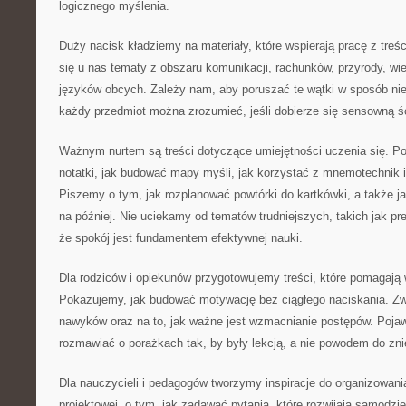
logicznego myślenia.
Duży nacisk kładziemy na materiały, które wspierają pracę z treś
się u nas tematy z obszaru komunikacji, rachunków, przyrody, wi
języków obcych. Zależy nam, aby poruszać te wątki w sposób nie
każdy przedmiot można zrozumieć, jeśli dobierze się sensowną ś
Ważnym nurtem są treści dotyczące umiejętności uczenia się. Po
notatki, jak budować mapy myśli, jak korzystać z mnemotechnik i
Piszemy o tym, jak rozplanować powtórki do kartkówki, a także 
na później. Nie uciekamy od tematów trudniejszych, takich jak pr
że spokój jest fundamentem efektywnej nauki.
Dla rodziców i opiekunów przygotowujemy treści, które pomagają 
Pokazujemy, jak budować motywację bez ciągłego naciskania. Z
nawyków oraz na to, jak ważne jest wzmacnianie postępów. Pojawi
rozmawiać o porażkach tak, by były lekcją, a nie powodem do zn
Dla nauczycieli i pedagogów tworzymy inspiracje do organizowani
projektowej, o tym, jak zadawać pytania, które rozwijają samodz