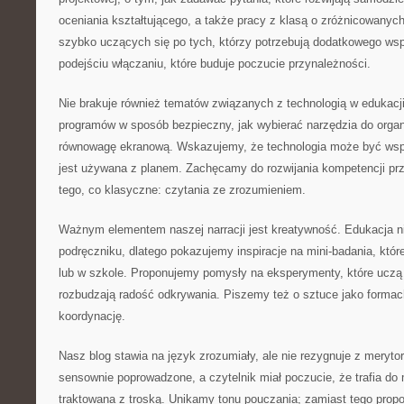
oceniania kształtującego, a także pracy z klasą o zróżnicowanyc
szybko uczących się po tych, którzy potrzebują dodatkowego ws
podejściu włączaniu, które buduje poczucie przynależności.
Nie brakuje również tematów związanych z technologią w edukacji
programów w sposób bezpieczny, jak wybierać narzędzia do organi
równowagę ekranową. Wskazujemy, że technologia może być wspa
jest używana z planem. Zachęcamy do rozwijania kompetencji prz
tego, co klasyczne: czytania ze zrozumieniem.
Ważnym elementem naszej narracji jest kreatywność. Edukacja n
podręczniku, dlatego pokazujemy inspiracje na mini-badania, kt
lub w szkole. Proponujemy pomysły na eksperymenty, które uczą 
rozbudzają radość odkrywania. Piszemy też o sztuce jako formach
koordynację.
Nasz blog stawia na język zrozumiały, ale nie rezygnuje z merytor
sensownie poprowadzone, a czytelnik miał poczucie, że trafia do 
traktowana z troską. Unikamy tonu pouczania; zamiast tego prop