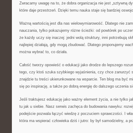
Zwracamy uwagę na to, że dobra organizacja nie jest „sztywną dy
które daje przestrzeń. Dzięki temu nauka staje się bardziej oswoj
Ważną wartością jest dla nas wielowymiarowość. Dlatego nie za
nauczania, tylko pokazujemy różne ścieżki: od powtórek po uczen
że każdy uczy się inaczej: jedni wolą struktury, inni potrzebują sk
najlepiej działają, gdy mogą zbudować. Dlatego proponujemy wach
można wybrać to, co działa.
Całość tworzy opowieść o edukacji jako drodze do lepszego rozum
tego, czy ktoś szuka szybkiego wyjaśnienia, czy chce zanurzyć si
znajdzie tu treści ukierunkowane na wsparcie. Ten blog ma być m
się po inspirację, a także po dobrą energię do dalszego uczenia si
Jeśli traktujesz edukację jako ważny element życia, a nie tylko j
tu jak u siebie. Nasz serwis zachęca do budowania nawyku: rozwi
podejście pozwala łączyć wiedzę z poczuciem sprawczości. I właś
która ma wspierać człowieka dziś i jutro: by był samodzielny, a p