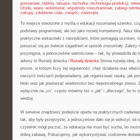
pomiarowe
,
tablety
,
tatuaże
,
technika
,
technologia produkcji
,
telew
Uroda
,
wiara
,
wolontariat
,
wspólnoty mieszkaniowe
,
zabiegi odmł
zakupy
,
zdobienie ciała
,
związki
,
zwierzęta
To miejsce stworzone z myślą o edukacji rozumianej szeroko, czyli
podstawy programowej, ale też jako rozwój kompetencji. Nasz bl
praktyczne wskazówki z narzędziami, które pomagają uczniom,
poruszać się po świecie zagadnień w sposób zrozumiały. Zależy 
przystępna, a jednocześnie wartościowa – tak, by prowadziła do t
adresy to Rozwój dziecka i
Rozwój dziecka
Strona rozwija ideę, ż
proces, w którym liczy się regularność, chęć działania oraz właśc
naszych treściach podpowiadamy, jak organizować naukę, jak por
bloki oraz jak powtarzać wiadomości bez niepotrzebnego stresu. 
wyłącznie na „co”, często mówimy też o „jak” i „dlaczego”, bo to 
wiedzę.
W serwisie znajdziesz podejście oparte na praktycznych zadania
tak, aby były przejrzyste, a jednocześnie dało się je wdrożyć od
czytelnik mógł poczuć, że edukacja nie musi być sucha, bo można
dobrą zabawą. Pokazujemy, jak wykorzystywać codzienne doświa