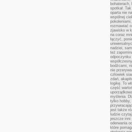
bohaterach, 
spotkał. Tak
oparta nie n
wspólnej ci
pokoleniami
rozmawiać os
zjawisko w k
na coraz mnie
łączyć, pon
uniwersalnych
nadziei, sam
też zapomina
odpoczynku 
współczesny
bodźcami, n
nie przerywa
człowiek sia
zdań, akapit
logikę. To w
część warto
uporządkować
myślenia. Dl
tylko hobby,
przywracaj
jest także r
ludzie czyta
jeszcze inni
oderwania o
które pomaga
otwierają no