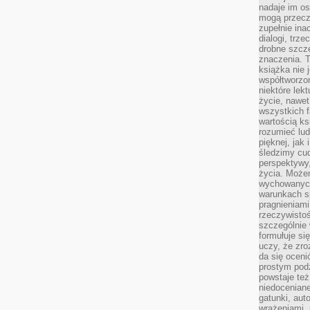
nadaje im os
mogą przeczy
zupełnie ina
dialogi, trze
drobne szcze
znaczenia. 
książka nie 
współtworzo
niektóre lek
życie, nawet 
wszystkich 
wartością ks
rozumieć lud
pięknej, jak 
śledzimy cud
perspektywy,
życia. Może
wychowanych
warunkach sp
pragnieniami
rzeczywistoś
szczególnie 
formułuje si
uczy, że zr
da się oceni
prostym podz
powstaje te
niedoceniane
gatunki, aut
wrażeniami, 