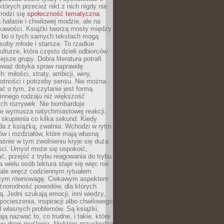
których przecież nikt z nich nigdy nie
 rodzi się
społeczność tematyczna
a hałasie i chwilowej modzie, ale na
ekawości. Książki tworzą mosty między
, bo o tych samych tekstach mogą
oby młode i starsze. To rzadkie
ulturze, która często dzieli odbiorców
jsze grupy. Dobra literatura potrafi
ieważ dotyka spraw naprawdę
: miłości, straty, ambicji, winy,
otności i potrzeby sensu. Nie można
ć o tym, że czytanie jest formą
innego rodzaju niż większość
ch rozrywek. Nie bombarduje
ie wymusza natychmiastowej reakcji,
 skupienia co kilka sekund. Kiedy
da z książką, zwalnia. Wchodzi w rytm
ów i rozdziałów, które mają własną
łaśnie w tym zwolnieniu kryje się duża
ści. Umysł może się uspokoić,
, przejść z trybu reagowania do trybu
a wielu osób lektura staje się więc nie
 ale wręcz codziennym rytuałem
ącym równowagę. Ciekawym aspektem
óżnorodność powodów, dla których
ją. Jedni szukają emocji, inni wiedzy,
 pocieszenia, inspiracji albo chwilowego
d własnych problemów. Są książki,
ją nazwać to, co trudne, i takie, które
we drogi myślenia. Niektóre przychodzą