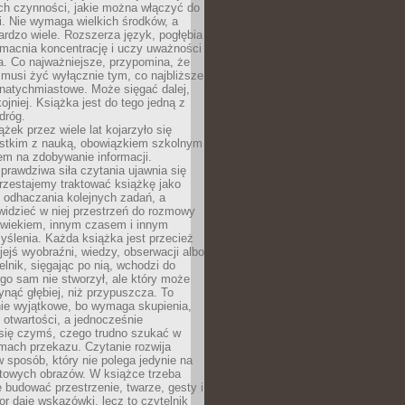
ch czynności, jakie można włączyć do
. Nie wymaga wielkich środków, a
bardzo wiele. Rozszerza język, pogłębia
zmacnia koncentrację i uczy uważności
a. Co najważniejsze, przypomina, że
 musi żyć wyłącznie tym, co najbliższe
j natychmiastowe. Może sięgać dalej,
kojniej. Książka jest do tego jedną z
dróg.
ążek przez wiele lat kojarzyło się
stkim z nauką, obowiązkiem szkolnym
em na zdobywanie informacji.
rawdziwa siła czytania ujawnia się
rzestajemy traktować książkę jako
 odhaczania kolejnych zadań, a
idzieć w niej przestrzeń do rozmowy
owiekiem, innym czasem i innym
ślenia. Każda książka jest przecież
ejś wyobraźni, wiedzy, obserwacji albo
elnik, sięgając po nią, wchodzi do
ego sam nie stworzył, ale który może
ynąć głębiej, niż przypuszcza. To
ie wyjątkowe, bo wymaga skupienia,
i otwartości, a jednocześnie
się czymś, czego trudno szukać w
mach przekazu. Czytanie rozwija
 sposób, który nie polega jedynie na
otowych obrazów. W książce trzeba
 budować przestrzenie, twarze, gesty i
tor daje wskazówki, lecz to czytelnik