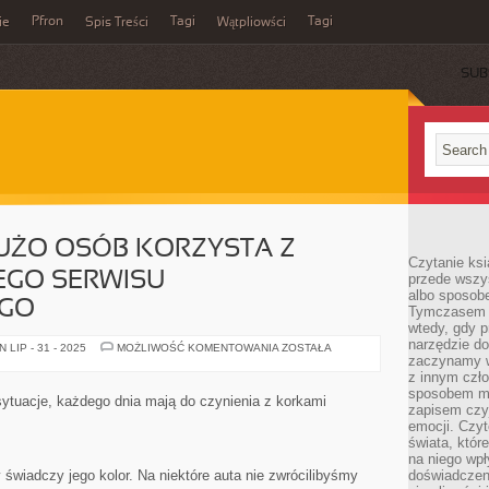
Pfron
Tagi
Tagi
ie
Spis Treści
Wątpliowści
SUB
UŻO OSÓB KORZYSTA Z
Czytanie ksi
GO SERWISU
przede wszy
albo sposob
GO
Tymczasem p
wtedy, gdy p
narzędzie do
NIESŁYCHANIE
LIP - 31 - 2025
MOŻLIWOŚĆ KOMENTOWANIA
ZOSTAŁA
DUŻO
zaczynamy w
OSÓB
z innym czł
KORZYSTA
sposobem my
Z
sytuacje, każdego dnia mają do czynienia z korkami
USŁUG
zapisem czyj
WPRAWNEGO
emocji. Czyt
SERWISU
świata, któr
SAMOCHODOWEGO
na niego wpł
 świadczy jego kolor. Na niektóre auta nie zwrócilibyśmy
doświadczen