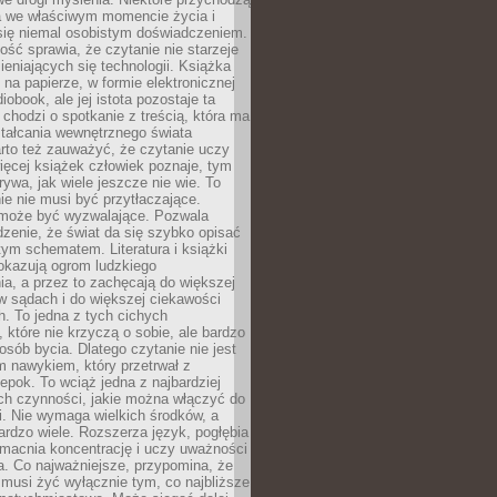
a we właściwym momencie życia i
 się niemal osobistym doświadczeniem.
ość sprawia, że czytanie nie starzeje
eniających się technologii. Książka
 na papierze, w formie elektronicznej
iobook, ale jej istota pozostaje ta
chodzi o spotkanie z treścią, która ma
tałcania wewnętrznego świata
rto też zauważyć, że czytanie uczy
ięcej książek człowiek poznaje, tym
rywa, jak wiele jeszcze nie wie. To
e nie musi być przytłaczające.
 może być wyzwalające. Pozwala
dzenie, że świat da się szybko opisać
ym schematem. Literatura i książki
pokazują ogrom ludzkiego
a, a przez to zachęcają do większej
w sądach i do większej ciekawości
. To jedna z tych cichych
, które nie krzyczą o sobie, ale bardzo
osób bycia. Dlatego czytanie nie jest
 nawykiem, który przetrwał z
epok. To wciąż jedna z najbardziej
ch czynności, jakie można włączyć do
. Nie wymaga wielkich środków, a
bardzo wiele. Rozszerza język, pogłębia
zmacnia koncentrację i uczy uważności
a. Co najważniejsze, przypomina, że
 musi żyć wyłącznie tym, co najbliższe