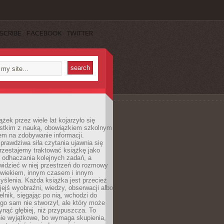
SCRIBE
FACEBOOK
TWITTER
ążek przez wiele lat kojarzyło się
stkim z nauką, obowiązkiem szkolnym
em na zdobywanie informacji.
rawdziwa siła czytania ujawnia się
rzestajemy traktować książkę jako
 odhaczania kolejnych zadań, a
idzieć w niej przestrzeń do rozmowy
owiekiem, innym czasem i innym
ślenia. Każda książka jest przecież
ejś wyobraźni, wiedzy, obserwacji albo
elnik, sięgając po nią, wchodzi do
ego sam nie stworzył, ale który może
ynąć głębiej, niż przypuszcza. To
ie wyjątkowe, bo wymaga skupienia,