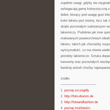
zupełnie uwagi, gdyby nie oryginal
wzbogacają gamę kolorystyczną st
dobór, biorący pod uwagę gust klie
kolor lakieru jest istotny, lecz t
dzięki pozostałym substancjom wc
lakierniczy. Podobnie jak inne spo
malowanych powierzchniach idealn
lakieru, takich jak chociażby rozp
wytrzymałość, co ma równie wielki
pistolety lakiernicze. Sztuka dopa
karoserię oraz pozostałych niezb
bardziej aniżeli choćby najwspania
źródło:
———————————
1.
poznaj szczegóły
2.
http://foto-drumm.de
3.
http://fotoandfashion.de
4.
poznaj możliwości