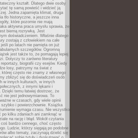
tateczny kształt. Dlatego dwie osoby
tać tę samą powieść i widzieć ją
czej. Jedna zapamięta klimat, druga
cia tło historyczne, a jeszcze inna
góły, które pozornie nie mają
Taka aktywna praca umysłu sprawia, że
jest bierną rozrywką. Jest
nym doświadczeniem. Właśnie dlatego
tury zostają z człowiekiem na całe
jeśli po latach nie pamięta on już
fabularnych szczegółów. Ogromną
iążek jest także to, że pomagają lepiej
zi. Dotyczy to zarówno literatury
i reportaży, biografii czy esejów. Kiedy
ze losy, patrzymy na świat z
 której często nie znamy z własnego
my zbliżyć się do doświadczeń osób
 w innych kulturach, w innych
ołecznych, z innymi lękami i
. Dzięki temu łatwiej dostrzec, że
ć nie jest jednowymiarowa. To
ważne w czasach, gdy wiele opinii
ę szybko i powierzchownie. Książka
ozumienie wymaga czasu. Nie wszystko
ć po kilku zdaniach ani zamknąć w
iale na rację i błąd. Wokół czytania
ż coś bardzo cennego, choć często
go. Ludzie, którzy sięgają po podobne
orów albo tematy, zaczynają dzielić się
polecać sobie tytuły i dyskutować o