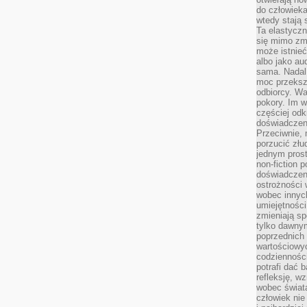
do człowiek
wtedy stają
Ta elastyczn
się mimo zmi
może istnieć
albo jako aud
sama. Nadal 
moc przeksz
odbiorcy. Wa
pokory. Im w
częściej odk
doświadczeni
Przeciwnie,
porzucić złu
jednym prost
non-fiction 
doświadczeni
ostrożności 
wobec innych
umiejętności
zmieniają sp
tylko dawnym
poprzednich 
wartościowy
codzienności
potrafi dać 
refleksję, w
wobec świat
człowiek nie