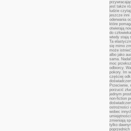
przywracaj
jest także r
ludzie czyta
jeszcze inni
oderwania o
które pomaga
otwierają no
do człowiek
wtedy stają
Ta elastyczn
się mimo zmi
może istnieć
albo jako aud
sama. Nadal 
moc przeksz
odbiorcy. Wa
pokory. Im w
częściej odk
doświadczeni
Przeciwnie,
porzucić złu
jednym prost
non-fiction 
doświadczeni
ostrożności 
wobec innych
umiejętności
zmieniają sp
tylko dawnym
poprzednich 