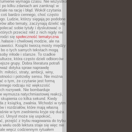
ozumienie wymaga czasu. Nie wszystko
ć po kilku zdaniach ani zamknąć w
iale na rację i błąd. Wokół czytania
ż coś bardzo cennego, choć często
go. Ludzie, którzy sięgają po podobne
orów albo tematy, zaczynają dzielić się
polecać sobie tytuły i dyskutować o
których przecież nikt z nich nigdy nie
 rodzi się
społeczność tematyczna
a hałasie i chwilowej modzie, ale na
ekawości. Książki tworzą mosty między
, bo o tych samych tekstach mogą
oby młode i starsze. To rzadkie
ulturze, która często dzieli odbiorców
jsze grupy. Dobra literatura potrafi
ieważ dotyka spraw naprawdę
: miłości, straty, ambicji, winy,
otności i potrzeby sensu. Nie można
ć o tym, że czytanie jest formą
innego rodzaju niż większość
ch rozrywek. Nie bombarduje
ie wymusza natychmiastowej reakcji,
 skupienia co kilka sekund. Kiedy
da z książką, zwalnia. Wchodzi w rytm
ów i rozdziałów, które mają własną
łaśnie w tym zwolnieniu kryje się duża
ści. Umysł może się uspokoić,
, przejść z trybu reagowania do trybu
a wielu osób lektura staje się więc nie
 ale wręcz codziennym rytuałem