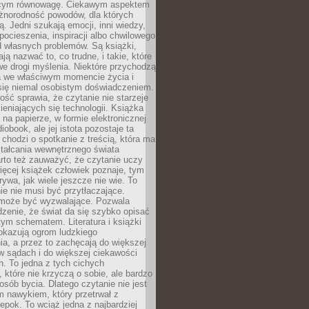
ącym równowagę. Ciekawym aspektem
óżnorodność powodów, dla których
ją. Jedni szukają emocji, inni wiedzy,
 pocieszenia, inspiracji albo chwilowego
d własnych problemów. Są książki,
ją nazwać to, co trudne, i takie, które
we drogi myślenia. Niektóre przychodzą
a we właściwym momencie życia i
 się niemal osobistym doświadczeniem.
ość sprawia, że czytanie nie starzeje
eniających się technologii. Książka
 na papierze, w formie elektronicznej
iobook, ale jej istota pozostaje ta
chodzi o spotkanie z treścią, która ma
tałcania wewnętrznego świata
rto też zauważyć, że czytanie uczy
ięcej książek człowiek poznaje, tym
rywa, jak wiele jeszcze nie wie. To
e nie musi być przytłaczające.
 może być wyzwalające. Pozwala
dzenie, że świat da się szybko opisać
ym schematem. Literatura i książki
pokazują ogrom ludzkiego
a, a przez to zachęcają do większej
w sądach i do większej ciekawości
. To jedna z tych cichych
, które nie krzyczą o sobie, ale bardzo
osób bycia. Dlatego czytanie nie jest
 nawykiem, który przetrwał z
epok. To wciąż jedna z najbardziej