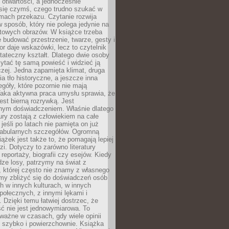
i otwartości, a jednocześnie
się czymś, czego trudno szukać w
mach przekazu. Czytanie rozwija
 sposób, który nie polega jedynie na
otowych obrazów. W książce trzeba
 budować przestrzenie, twarze, gesty i
tor daje wskazówki, lecz to czytelnik
tateczny kształt. Dlatego dwie osoby
tać tę samą powieść i widzieć ją
czej. Jedna zapamięta klimat, druga
cia tło historyczne, a jeszcze inna
góły, które pozornie nie mają
Taka aktywna praca umysłu sprawia, że
jest bierną rozrywką. Jest
nym doświadczeniem. Właśnie dlatego
tury zostają z człowiekiem na całe
jeśli po latach nie pamięta on już
fabularnych szczegółów. Ogromną
iążek jest także to, że pomagają lepiej
zi. Dotyczy to zarówno literatury
i reportaży, biografii czy esejów. Kiedy
ze losy, patrzymy na świat z
 której często nie znamy z własnego
my zbliżyć się do doświadczeń osób
 w innych kulturach, w innych
ołecznych, z innymi lękami i
. Dzięki temu łatwiej dostrzec, że
ć nie jest jednowymiarowa. To
ważne w czasach, gdy wiele opinii
ę szybko i powierzchownie. Książka