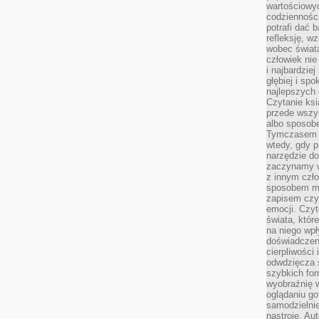
wartościowy
codzienności
potrafi dać 
refleksję, w
wobec świat
człowiek nie
i najbardzie
głębiej i spo
najlepszych 
Czytanie ksi
przede wszy
albo sposob
Tymczasem p
wtedy, gdy p
narzędzie do
zaczynamy w
z innym czł
sposobem my
zapisem czyj
emocji. Czyt
świata, któr
na niego wpł
doświadczen
cierpliwości 
odwdzięcza 
szybkich for
wyobraźnię w
oglądaniu g
samodzielnie
nastroje. Au