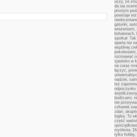
uczy, że zr
da się oceni
prostym podz
powstaje te
niedoceniane
gatunki, aut
wrażeniami, 
bohaterach, 
spotkał. Tak
oparta nie n
wspólnej ci
pokoleniami
rozmawiać os
zjawisko w k
na coraz mnie
łączyć, pon
uniwersalnych
nadziei, sam
też zapomina
odpoczynku 
współczesny
bodźcami, n
nie przerywa
człowiek sia
zdań, akapit
logikę. To w
część warto
uporządkować
myślenia. Dl
tylko hobby,