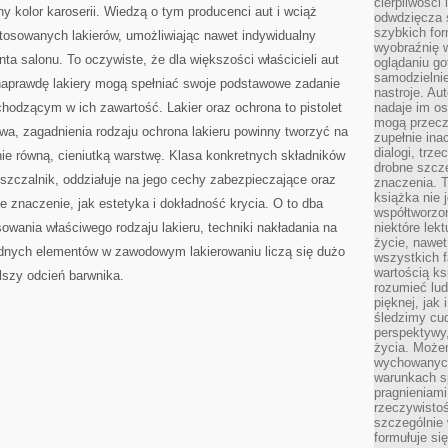
cierpliwości 
ny kolor karoserii. Wiedzą o tym producenci aut i wciąż
odwdzięcza 
szybkich for
osowanych lakierów, umożliwiając nawet indywidualny
wyobraźnię w
nta salonu. To oczywiste, że dla większości właścicieli aut
oglądaniu g
samodzielnie
ak naprawdę lakiery mogą spełniać swoje podstawowe zadanie
nastroje. Au
hodzącym w ich zawartość. Lakier oraz ochrona to pistolet
nadaje im os
mogą przeczy
iwa, zagadnienia rodzaju ochrona lakieru powinny tworzyć na
zupełnie ina
dialogi, trze
ie równą, cieniutką warstwę. Klasa konkretnych składników
drobne szcze
uszczalnik, oddziałuje na jego cechy zabezpieczające oraz
znaczenia. 
książka nie 
e znaczenie, jak estetyka i dokładność krycia. O to dba
współtworzo
sowania właściwego rodzaju lakieru, techniki nakładania na
niektóre lek
życie, nawet 
ędnych elementów w zawodowym lakierowaniu liczą się dużo
wszystkich 
wartością ks
lszy odcień barwnika.
rozumieć lud
pięknej, jak 
śledzimy cud
perspektywy,
życia. Może
wychowanych
warunkach sp
pragnieniami
rzeczywistoś
szczególnie 
formułuje si