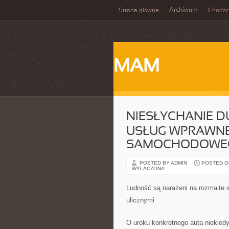
Archiwum
Strona główna
Chodźc
MAM
NIESŁYCHANIE D
USŁUG WPRAWNE
SAMOCHODOWE
POSTED BY ADMIN
POSTED ON 
WYŁĄCZONA
Ludność są narażeni na rozmaite 
ulicznymi
O uroku konkretnego auta niekiedy