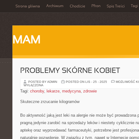
Archiwum
Pfron
Tagi
Strona główna
Chodźcie
Spis Treści
MAM
PROBLEMY SKÓRNE KOBIET
POSTED BY ADMIN
POSTED ON LIS - 25 - 2025
MOŻLIWOŚĆ 
WYŁĄCZONA
Tagi:
choroby
,
lekarze
,
medycyna
,
zdrowie
Skuteczne zrzucanie kilogramów
Bo aktywność jaką jest leki na alergie nie może być prowadzona 
pragną jedynie zarobić na sprzedaży leków i niestety cyklicznie 
aptekę oraz wyprzedawać farmaceutyki, potrzebne jest profesjona
naturalnie pozwolenie. W związku z tym, nawet w Internecie pom