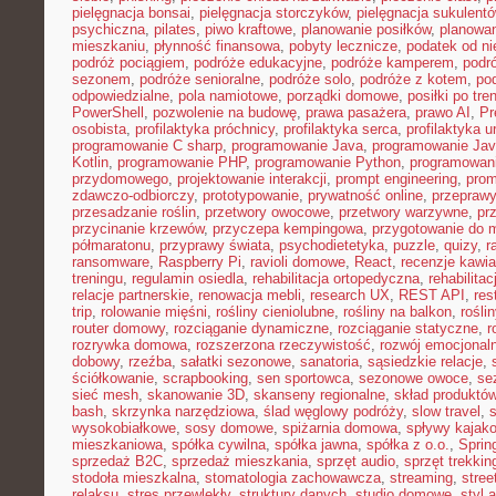
pielęgnacja bonsai
,
pielęgnacja storczyków
,
pielęgnacja sukulent
psychiczna
,
pilates
,
piwo kraftowe
,
planowanie posiłków
,
planowa
mieszkaniu
,
płynność finansowa
,
pobyty lecznicze
,
podatek od n
podróż pociągiem
,
podróże edukacyjne
,
podróże kamperem
,
podr
sezonem
,
podróże senioralne
,
podróże solo
,
podróże z kotem
,
po
odpowiedzialne
,
pola namiotowe
,
porządki domowe
,
posiłki po tre
PowerShell
,
pozwolenie na budowę
,
prawa pasażera
,
prawo AI
,
Pr
osobista
,
profilaktyka próchnicy
,
profilaktyka serca
,
profilaktyka 
programowanie C sharp
,
programowanie Java
,
programowanie Jav
Kotlin
,
programowanie PHP
,
programowanie Python
,
programowani
przydomowego
,
projektowanie interakcji
,
prompt engineering
,
prom
zdawczo-odbiorczy
,
prototypowanie
,
prywatność online
,
przepraw
przesadzanie roślin
,
przetwory owocowe
,
przetwory warzywne
,
pr
przycinanie krzewów
,
przyczepa kempingowa
,
przygotowanie do 
półmaratonu
,
przyprawy świata
,
psychodietetyka
,
puzzle
,
quizy
,
r
ransomware
,
Raspberry Pi
,
ravioli domowe
,
React
,
recenzje kawia
treningu
,
regulamin osiedla
,
rehabilitacja ortopedyczna
,
rehabilitac
relacje partnerskie
,
renowacja mebli
,
research UX
,
REST API
,
res
trip
,
rolowanie mięśni
,
rośliny cieniolubne
,
rośliny na balkon
,
rośli
router domowy
,
rozciąganie dynamiczne
,
rozciąganie statyczne
,
r
rozrywka domowa
,
rozszerzona rzeczywistość
,
rozwój emocjonal
dobowy
,
rzeźba
,
sałatki sezonowe
,
sanatoria
,
sąsiedzkie relacje
,
ściółkowanie
,
scrapbooking
,
sen sportowca
,
sezonowe owoce
,
se
sieć mesh
,
skanowanie 3D
,
skanseny regionalne
,
skład produktó
bash
,
skrzynka narzędziowa
,
ślad węglowy podróży
,
slow travel
,
wysokobiałkowe
,
sosy domowe
,
spiżarnia domowa
,
spływy kajak
mieszkaniowa
,
spółka cywilna
,
spółka jawna
,
spółka z o.o.
,
Sprin
sprzedaż B2C
,
sprzedaż mieszkania
,
sprzęt audio
,
sprzęt trekki
stodoła mieszkalna
,
stomatologia zachowawcza
,
streaming
,
stree
relaksu
,
stres przewlekły
,
struktury danych
,
studio domowe
,
styl 