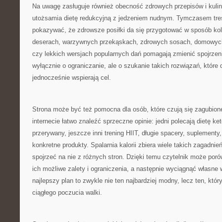
Na uwagę zasługuje również obecność zdrowych przepisów i kulina
utożsamia dietę redukcyjną z jedzeniem nudnym. Tymczasem tre
pokazywać, że zdrowsze posiłki da się przygotować w sposób kolo
deserach, warzywnych przekąskach, zdrowych sosach, domowyc
czy lekkich wersjach popularnych dań pomagają zmienić spojrzeni
wyłącznie o ograniczanie, ale o szukanie takich rozwiązań, które 
jednocześnie wspierają cel.
Strona może być też pomocna dla osób, które czują się zagubion
internecie łatwo znaleźć sprzeczne opinie: jedni polecają dietę ke
przerywany, jeszcze inni trening HIIT, długie spacery, suplementy
konkretne produkty. Spalarnia kalorii zbiera wiele takich zagadni
spojrzeć na nie z różnych stron. Dzięki temu czytelnik może por
ich możliwe zalety i ograniczenia, a następnie wyciągnąć własne 
najlepszy plan to zwykle nie ten najbardziej modny, lecz ten, któ
ciągłego poczucia walki.