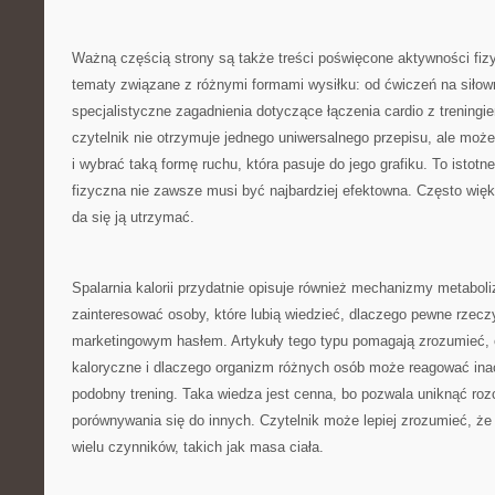
Ważną częścią strony są także treści poświęcone aktywności fiz
tematy związane z różnymi formami wysiłku: od ćwiczeń na siłown
specjalistyczne zagadnienia dotyczące łączenia cardio z trening
czytelnik nie otrzymuje jednego uniwersalnego przepisu, ale moż
i wybrać taką formę ruchu, która pasuje do jego grafiku. To istot
fizyczna nie zawsze musi być najbardziej efektowna. Często wię
da się ją utrzymać.
Spalarnia kalorii przydatnie opisuje również mechanizmy metaboli
zainteresować osoby, które lubią wiedzieć, dlaczego pewne rzeczy 
marketingowym hasłem. Artykuły tego typu pomagają zrozumieć,
kaloryczne i dlaczego organizm różnych osób może reagować inac
podobny trening. Taka wiedza jest cenna, bo pozwala uniknąć ro
porównywania się do innych. Czytelnik może lepiej zrozumieć, ż
wielu czynników, takich jak masa ciała.