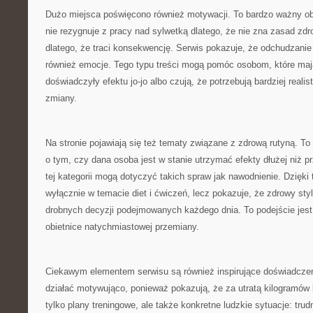
Dużo miejsca poświęcono również motywacji. To bardzo ważny ob
nie rezygnuje z pracy nad sylwetką dlatego, że nie zna zasad zd
dlatego, że traci konsekwencję. Serwis pokazuje, że odchudzanie t
również emocje. Tego typu treści mogą pomóc osobom, które mają
doświadczyły efektu jo-jo albo czują, że potrzebują bardziej reali
zmiany.
Na stronie pojawiają się też tematy związane z zdrową rutyną. To
o tym, czy dana osoba jest w stanie utrzymać efekty dłużej niż pr
tej kategorii mogą dotyczyć takich spraw jak nawodnienie. Dzięki
wyłącznie w temacie diet i ćwiczeń, lecz pokazuje, że zdrowy styl
drobnych decyzji podejmowanych każdego dnia. To podejście jest 
obietnice natychmiastowej przemiany.
Ciekawym elementem serwisu są również inspirujące doświadczen
działać motywująco, ponieważ pokazują, że za utratą kilogramów 
tylko plany treningowe, ale także konkretne ludzkie sytuacje: tru