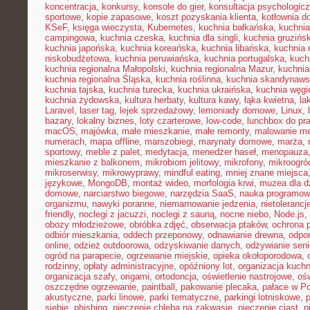
koncentracja
,
konkursy
,
konsole do gier
,
konsultacja psychologic
sportowe
,
kopie zapasowe
,
koszt pozyskania klienta
,
kotłownia 
KSeF
,
księga wieczysta
,
Kubernetes
,
kuchnia bałkańska
,
kuchnia
campingowa
,
kuchnia czeska
,
kuchnia dla singli
,
kuchnia gruzińs
kuchnia japońska
,
kuchnia koreańska
,
kuchnia libańska
,
kuchnia
niskobudżetowa
,
kuchnia peruwiańska
,
kuchnia portugalska
,
kuch
kuchnia regionalna Małopolski
,
kuchnia regionalna Mazur
,
kuchnia
kuchnia regionalna Śląska
,
kuchnia roślinna
,
kuchnia skandynaw
kuchnia tajska
,
kuchnia turecka
,
kuchnia ukraińska
,
kuchnia węgi
kuchnia żydowska
,
kultura herbaty
,
kultura kawy
,
łąka kwietna
,
la
Laravel
,
laser tag
,
lejek sprzedażowy
,
lemoniady domowe
,
Linux
,
bazary
,
lokalny biznes
,
loty czarterowe
,
low-code
,
lunchbox do pr
macOS
,
majówka
,
małe mieszkanie
,
małe remonty
,
malowanie me
numerach
,
mapa offline
,
marszobiegi
,
marynaty domowe
,
marża
,
sportowy
,
meble z palet
,
medytacja
,
menedżer haseł
,
menopauza
mieszkanie z balkonem
,
mikrobiom jelitowy
,
mikrofony
,
mikroogró
mikroserwisy
,
mikrowyprawy
,
mindful eating
,
mniej znane miejsca
językowe
,
MongoDB
,
montaż wideo
,
morfologia krwi
,
muzea dla d
domowe
,
narciarstwo biegowe
,
narzędzia SaaS
,
nauka programow
organizmu
,
nawyki poranne
,
niemarnowanie jedzenia
,
nietoleranc
friendly
,
noclegi z jacuzzi
,
noclegi z sauną
,
nocne niebo
,
Node.js
,
obozy młodzieżowe
,
obróbka zdjęć
,
obserwacja ptaków
,
ochrona 
odbiór mieszkania
,
oddech przeponowy
,
odnawianie drewna
,
odpo
online
,
odzież outdoorowa
,
odzyskiwanie danych
,
odżywianie sen
ogród na parapecie
,
ogrzewanie miejskie
,
opieka okołoporodowa
,
rodzinny
,
opłaty administracyjne
,
opóźniony lot
,
organizacja kuchn
organizacja szafy
,
origami
,
ortodoncja
,
oświetlenie nastrojowe
,
ośw
oszczędne ogrzewanie
,
paintball
,
pakowanie plecaka
,
pałace w P
akustyczne
,
parki linowe
,
parki tematyczne
,
parkingi lotniskowe
,
siebie
,
phishing
,
pieczenie chleba na zakwasie
,
pieczenie ciast
,
p