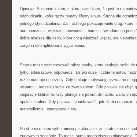
Opisując Spalarnię kalorii, można powiedzieć, że jest to rozbud
odchudzaniu, które łączy tematy lifestyle’owe. Strona nie ogranic
jednego stylu działania. Zamiast tego pokazuje wiele dróg, które
samopoczucia, większej sprawności i bardziej świadomego podejś
dobre miejsce dla osób, które chcą wiedzieć więcej, ale niekoniec
żargon i skomplikowane wyjaśnienia.
Serwis może zainteresować także osoby, które szukają treści do r
tylko jednorazowej odpowiedzi. Dzięki dużej liczbie tematów moż
różne nastroje i potrzeby. Gdy brakuje motywacji, przydatne mogą
wsparciu i radzeniu sobie ze zwątpieniem. Gdy pojawia się chęć
inspiracje kulinarne. Gdy planuje się powrót do ruchu, warto przejr
spalaniu kalorii. Gdy pojawia się ciekawość, jak działa organizm
metabolizmie i energetyce ciała.
Na stronie mocno wybrzmiewa przekonanie, że skuteczne odchud
cudownym sposobie. To raczej suma mądrzejszego planowania. T