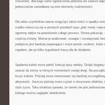
zrozumieć, dlaczego samo ograniczenie jedzenia nie zawsze daje 
jednocześnie zaniedbane są inne elementy codzienności.
Dla wielu czytelników ważne mogą być także treści o spadku moty
rzadko mieszczą się w prostych poradach typu „jedz mniej i więce
ogromny wpływ na powodzenie całego procesu. Strona pokazuje, 
częścią zmiany. Można je analizować, oswajać i rozwiązywać bez
podejście jest bardziej wspierające i może pomóc osobom, które
zapałem, ale po kilku tygodniach tracą siłę do działania.
Spalarnia kalorii może pełnić funkcję bazy wiedzy. Dzięki bogat
wracać do strony w różnych momentach swojej drogi. Na początk
liczyć kalorie. Później może interesować się bardziej szczegółow
aktywność. Jeszcze później może czytać o utrzymaniu efektów, 
stylu życia. Taka struktura sprawia, że serwis nie jest jednorazow
którego można zaglądać wielokrotnie.