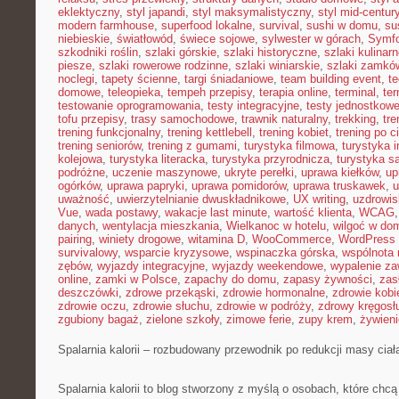
eklektyczny
,
styl japandi
,
styl maksymalistyczny
,
styl mid-centur
modern farmhouse
,
superfood lokalne
,
survival
,
sushi w domu
,
su
niebieskie
,
światłowód
,
świece sojowe
,
sylwester w górach
,
Symf
szkodniki roślin
,
szlaki górskie
,
szlaki historyczne
,
szlaki kulinar
piesze
,
szlaki rowerowe rodzinne
,
szlaki winiarskie
,
szlaki zamkó
noclegi
,
tapety ścienne
,
targi śniadaniowe
,
team building event
,
t
domowe
,
teleopieka
,
tempeh przepisy
,
terapia online
,
terminal
,
ter
testowanie oprogramowania
,
testy integracyjne
,
testy jednostkow
tofu przepisy
,
trasy samochodowe
,
trawnik naturalny
,
trekking
,
tre
trening funkcjonalny
,
trening kettlebell
,
trening kobiet
,
trening po c
trening seniorów
,
trening z gumami
,
turystyka filmowa
,
turystyka i
kolejowa
,
turystyka literacka
,
turystyka przyrodnicza
,
turystyka s
podróżne
,
uczenie maszynowe
,
ukryte perełki
,
uprawa kiełków
,
up
ogórków
,
uprawa papryki
,
uprawa pomidorów
,
uprawa truskawek
,
u
uważność
,
uwierzytelnianie dwuskładnikowe
,
UX writing
,
uzdrowis
Vue
,
wada postawy
,
wakacje last minute
,
wartość klienta
,
WCAG
danych
,
wentylacja mieszkania
,
Wielkanoc w hotelu
,
wilgoć w do
pairing
,
winiety drogowe
,
witamina D
,
WooCommerce
,
WordPress 
survivalowy
,
wsparcie kryzysowe
,
wspinaczka górska
,
wspólnota
zębów
,
wyjazdy integracyjne
,
wyjazdy weekendowe
,
wypalenie z
online
,
zamki w Polsce
,
zapachy do domu
,
zapasy żywności
,
zasł
deszczówki
,
zdrowe przekąski
,
zdrowie hormonalne
,
zdrowie kobi
zdrowie oczu
,
zdrowie słuchu
,
zdrowie w podróży
,
zdrowy kręgosł
zgubiony bagaż
,
zielone szkoły
,
zimowe ferie
,
zupy krem
,
żywieni
Spalarnia kalorii – rozbudowany przewodnik po redukcji masy ciał
Spalarnia kalorii to blog stworzony z myślą o osobach, które chcą