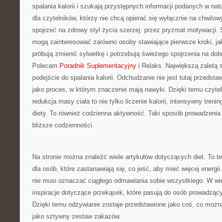
spalania kalorii i szukają przystępnych informacji podanych w nat
dla czytelników, którzy nie chcą opierać się wyłącznie na chwilow
spojrzeć na zdrowy styl życia szerzej: przez pryzmat motywacji. 
mogą zainteresować zarówno osoby stawiające pierwsze kroki, jak
próbują zmienić sylwetkę i potrzebują świeżego spojrzenia na do
Polecam
Poradnik Suplementacyjny
i Relaks. Największą zaletą s
podejście do spalania kalorii. Odchudzanie nie jest tutaj przedstaw
jako proces, w którym znaczenie mają nawyki. Dzięki temu czyte
redukcja masy ciała to nie tylko liczenie kalorii, intensywny treni
diety. To również codzienna aktywność. Taki sposób prowadzenia 
bliższe codzienności.
Na stronie można znaleźć wiele artykułów dotyczących diet. To 
dla osób, które zastanawiają się, co jeść, aby mieć więcej energii
nie musi oznaczać ciągłego odmawiania sobie wszystkiego. W wi
inspiracje dotyczące przekąsek, które pasują do osób prowadzący
Dzięki temu odżywianie zostaje przedstawione jako coś, co możn
jako sztywny zestaw zakazów.