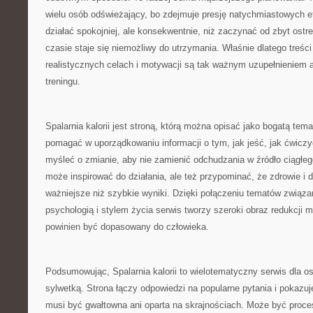
wielu osób odświeżający, bo zdejmuje presję natychmiastowych ef
działać spokojniej, ale konsekwentnie, niż zaczynać od zbyt ostre
czasie staje się niemożliwy do utrzymania. Właśnie dlatego treś
realistycznych celach i motywacji są tak ważnym uzupełnieniem a
treningu.
Spalarnia kalorii jest stroną, którą można opisać jako bogatą tema
pomagać w uporządkowaniu informacji o tym, jak jeść, jak ćwiczy
myśleć o zmianie, aby nie zamienić odchudzania w źródło ciągłego
może inspirować do działania, ale też przypominać, że zdrowie i
ważniejsze niż szybkie wyniki. Dzięki połączeniu tematów związa
psychologią i stylem życia serwis tworzy szeroki obraz redukcji m
powinien być dopasowany do człowieka.
Podsumowując, Spalarnia kalorii to wielotematyczny serwis dla 
sylwetką. Strona łączy odpowiedzi na popularne pytania i pokazu
musi być gwałtowna ani oparta na skrajnościach. Może być proc