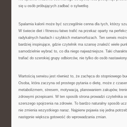
się u osób próbujących zadbać o sylwetkę.
Spalarnia kalorii może być szczególnie cenna dla tych, którzy szu
W świecie diet i fitnessu łatwo trafić na przekaz oparty na perfek
radykalnych hasłach i szybkich metamorfozach. Ten serwis możn
bardziej inspirujące, gdzie czytelnik ma szansę znaleźć wiele pun
samodzielnie wybrać to, co dla niego najważniejsze. Taki charakt
trafiać do szerokiej grupy odbiorców, nie tylko do osób nastawion
Wartością serwisu jest również to, że zachęca do stopniowego b
Osoba, która zaczyna od prostego pytania o dietę, może z czas
metabolizmem, stresem, motywacją, planowaniem zakupów, treni
zdrowymi przepisami. W ten sposób strona prowadzi czytelnika o
szerszego spojrzenia na zdrowie. To bardzo naturalny sposób ucz
nie zmienia wszystkiego naraz. Najpierw pojawia się jedna potrzeb
następnie większa gotowość do wprowadzania zmian.