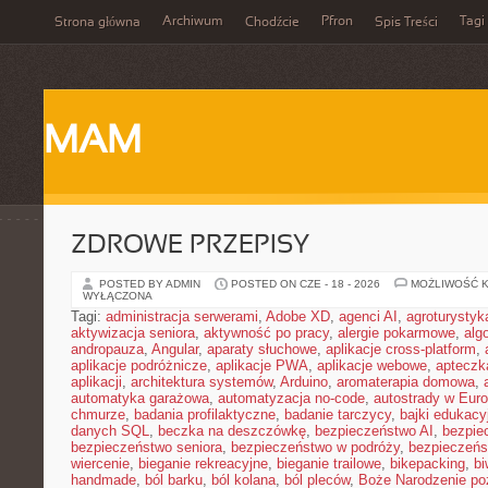
Archiwum
Pfron
Tagi
Strona główna
Chodźcie
Spis Treści
MAM
ZDROWE PRZEPISY
POSTED BY ADMIN
POSTED ON CZE - 18 - 2026
MOŻLIWOŚĆ 
WYŁĄCZONA
Tagi:
administracja serwerami
,
Adobe XD
,
agenci AI
,
agroturysty
aktywizacja seniora
,
aktywność po pracy
,
alergie pokarmowe
,
alg
andropauza
,
Angular
,
aparaty słuchowe
,
aplikacje cross-platform
,
aplikacje podróżnicze
,
aplikacje PWA
,
aplikacje webowe
,
apteczk
aplikacji
,
architektura systemów
,
Arduino
,
aromaterapia domowa
,
automatyka garażowa
,
automatyzacja no-code
,
autostrady w Euro
chmurze
,
badania profilaktyczne
,
badanie tarczycy
,
bajki edukacy
danych SQL
,
beczka na deszczówkę
,
bezpieczeństwo AI
,
bezpie
bezpieczeństwo seniora
,
bezpieczeństwo w podróży
,
bezpieczeńs
wiercenie
,
bieganie rekreacyjne
,
bieganie trailowe
,
bikepacking
,
b
handmade
,
ból barku
,
ból kolana
,
ból pleców
,
Boże Narodzenie p