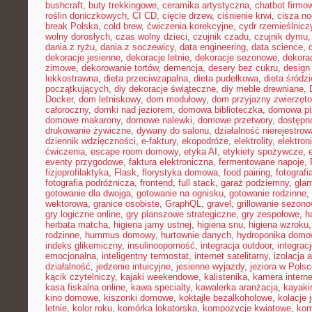
bushcraft
,
buty trekkingowe
,
ceramika artystyczna
,
chatbot firmo
roślin doniczkowych
,
CI CD
,
cięcie drzew
,
ciśnienie krwi
,
cisza n
break Polska
,
cold brew
,
ćwiczenia korekcyjne
,
cydr rzemieślnicz
wolny dorosłych
,
czas wolny dzieci
,
czujnik czadu
,
czujnik dymu
dania z ryżu
,
dania z soczewicy
,
data engineering
,
data science
,
dekoracje jesienne
,
dekoracje letnie
,
dekoracje sezonowe
,
dekora
zimowe
,
dekorowanie tortów
,
demencja
,
desery bez cukru
,
design
lekkostrawna
,
dieta przeciwzapalna
,
dieta pudełkowa
,
dieta śródz
początkujących
,
diy dekoracje świąteczne
,
diy meble drewniane
,
Docker
,
dom letniskowy
,
dom modułowy
,
dom przyjazny zwierzęt
całoroczny
,
domki nad jeziorem
,
domowa biblioteczka
,
domowa pi
domowe makarony
,
domowe nalewki
,
domowe przetwory
,
dostępn
drukowanie żywiczne
,
dywany do salonu
,
działalność nierejestro
dziennik wdzięczności
,
e-faktury
,
ekopodróże
,
elektrolity
,
elektron
ćwiczenia
,
escape room domowy
,
etyka AI
,
etykiety spożywcze
,
eventy przygodowe
,
faktura elektroniczna
,
fermentowane napoje
,
fizjoprofilaktyka
,
Flask
,
florystyka domowa
,
food pairing
,
fotografi
fotografia podróżnicza
,
frontend
,
full stack
,
garaż podziemny
,
gla
gotowanie dla dwojga
,
gotowanie na ognisku
,
gotowanie rodzinne
,
wektorowa
,
granice osobiste
,
GraphQL
,
gravel
,
grillowanie sezon
gry logiczne online
,
gry planszowe strategiczne
,
gry zespołowe
,
h
herbata matcha
,
higiena jamy ustnej
,
higiena snu
,
higiena wzroku
rodzinne
,
hummus domowy
,
hurtownie danych
,
hydroponika dom
indeks glikemiczny
,
insulinooporność
,
integracja outdoor
,
integrac
emocjonalna
,
inteligentny termostat
,
internet satelitarny
,
izolacja 
działalność
,
jedzenie intuicyjne
,
jesienne wyjazdy
,
jeziora w Pols
kącik czytelniczy
,
kajaki weekendowe
,
kalistenika
,
kamera intern
kasa fiskalna online
,
kawa specialty
,
kawalerka aranżacja
,
kayaki
kino domowe
,
kiszonki domowe
,
koktajle bezalkoholowe
,
kolacje
letnie
,
kolor roku
,
komórka lokatorska
,
kompozycje kwiatowe
,
kom