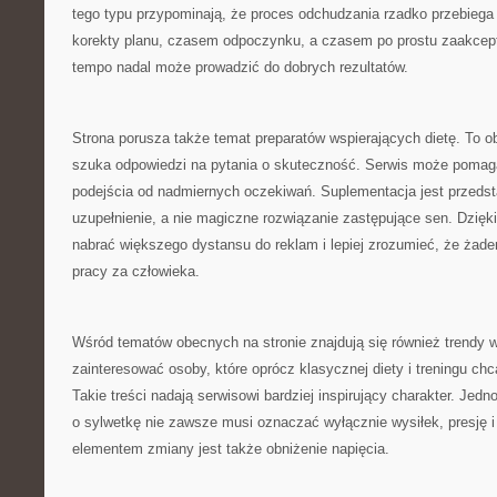
tego typu przypominają, że proces odchudzania rzadko przebieg
korekty planu, czasem odpoczynku, a czasem po prostu zaakcept
tempo nadal może prowadzić do dobrych rezultatów.
Strona porusza także temat preparatów wspierających dietę. To o
szuka odpowiedzi na pytania o skuteczność. Serwis może pomag
podejścia od nadmiernych oczekiwań. Suplementacja jest przeds
uzupełnienie, a nie magiczne rozwiązanie zastępujące sen. Dzięk
nabrać większego dystansu do reklam i lepiej zrozumieć, że żade
pracy za człowieka.
Wśród tematów obecnych na stronie znajdują się również trendy 
zainteresować osoby, które oprócz klasycznej diety i treningu ch
Takie treści nadają serwisowi bardziej inspirujący charakter. Jed
o sylwetkę nie zawsze musi oznaczać wyłącznie wysiłek, presję 
elementem zmiany jest także obniżenie napięcia.