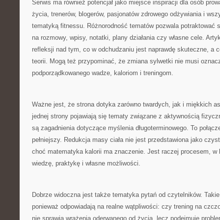
Serwis ma również potencjał jako miejsce inspiracji dla osób pr
życia, trenerów, blogerów, pasjonatów zdrowego odżywiania i wszys
tematyką fitnessu. Różnorodność tematów pozwala potraktować s
na rozmowy, wpisy, notatki, plany działania czy własne cele. Ar
refleksji nad tym, co w odchudzaniu jest naprawdę skuteczne, a c
teorii. Mogą też przypominać, że zmiana sylwetki nie musi oznac
podporządkowanego wadze, kaloriom i treningom.
Ważne jest, że strona dotyka zarówno twardych, jak i miękkich 
jednej strony pojawiają się tematy związane z aktywnością fizycz
są zagadnienia dotyczące myślenia długoterminowego. To połącze
pełniejszy. Redukcja masy ciała nie jest przedstawiona jako czy
choć matematyka kalorii ma znaczenie. Jest raczej procesem, w 
wiedzę, praktykę i własne możliwości.
Dobrze widoczna jest także tematyka pytań od czytelników. Takie
ponieważ odpowiadają na realne wątpliwości: czy trening na czczo
nie sprawia wrażenia oderwanego od życia, lecz podejmuje proble