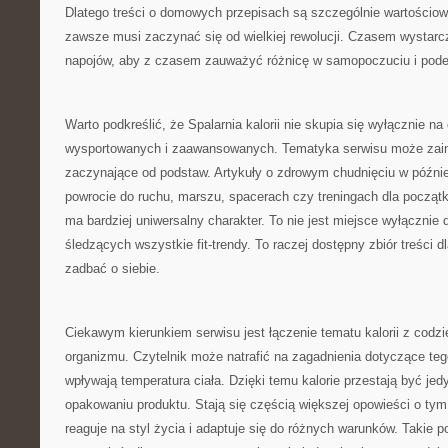
Dlatego treści o domowych przepisach są szczególnie wartościow
zawsze musi zaczynać się od wielkiej rewolucji. Czasem wystarc
napojów, aby z czasem zauważyć różnicę w samopoczuciu i podej
Warto podkreślić, że Spalarnia kalorii nie skupia się wyłącznie n
wysportowanych i zaawansowanych. Tematyka serwisu może zain
zaczynające od podstaw. Artykuły o zdrowym chudnięciu w późn
powrocie do ruchu, marszu, spacerach czy treningach dla początk
ma bardziej uniwersalny charakter. To nie jest miejsce wyłącznie 
śledzących wszystkie fit-trendy. To raczej dostępny zbiór treści d
zadbać o siebie.
Ciekawym kierunkiem serwisu jest łączenie tematu kalorii z cod
organizmu. Czytelnik może natrafić na zagadnienia dotyczące tego
wpływają temperatura ciała. Dzięki temu kalorie przestają być jed
opakowaniu produktu. Stają się częścią większej opowieści o tym,
reaguje na styl życia i adaptuje się do różnych warunków. Takie p