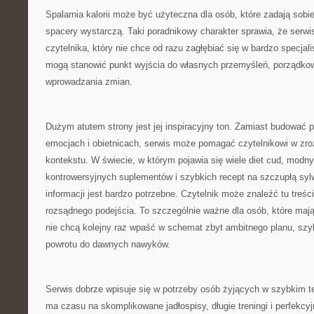
Spalarnia kalorii może być użyteczna dla osób, które zadają sobi
spacery wystarczą. Taki poradnikowy charakter sprawia, że serwis
czytelnika, który nie chce od razu zagłębiać się w bardzo specjali
mogą stanowić punkt wyjścia do własnych przemyśleń, porządkow
wprowadzania zmian.
Dużym atutem strony jest jej inspiracyjny ton. Zamiast budować 
emocjach i obietnicach, serwis może pomagać czytelnikowi w zr
kontekstu. W świecie, w którym pojawia się wiele diet cud, modny
kontrowersyjnych suplementów i szybkich recept na szczupłą syl
informacji jest bardzo potrzebne. Czytelnik może znaleźć tu treści
rozsądnego podejścia. To szczególnie ważne dla osób, które mają
nie chcą kolejny raz wpaść w schemat zbyt ambitnego planu, szy
powrotu do dawnych nawyków.
Serwis dobrze wpisuje się w potrzeby osób żyjących w szybkim te
ma czasu na skomplikowane jadłospisy, długie treningi i perfekcy