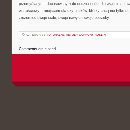
przemyślanym i dopasowanym do codzienności. To właśnie spraw
wartościowym miejscem dla czytelników, którzy chcą nie tylko sch
zrozumieć swoje ciało, swoje nawyki i swoje potrzeby.
CATEGORIES:
NATURALNE METODY OCHRONY ROŚLIN
Comments are closed.