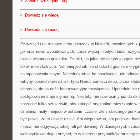
3.
Zobacz szczegóły tutaj
4.
Dowiedz się więcej
5.
Dowiedz się więcej
Ze względu na rosnące ceny gniazdek w blokach, również tych z
jak oraz nowo wybudowanych, coraz więcej młodych ludzi rezygn
uwicia własnego gniazdka. Działki, na jakie się decydują zgoła r
lokali mieszkalnych. Niemniej jednak nie chodzi tu godnie o oryg
zaimponowania innym. Niejednokrotnie bo absolwenci, nie odnajduj
witryny pośredników działki typu Nieruchomości skup, przez śledz
decydują się na dość kontrowersyjne rozwiązania. Uprzednio nie d
postępowanie staje się normą. Niestety, nie powrócimy już do okr
sprzedać kilka sztuk świń, aby zakupić oryginalne mieszkanie w m
działania miały miejsce w ostatnim czasie, ale z obecnego punkt
być pewni, że to dawne dzieje. Ani wieprzowina, ani pogłowie bydła
mięsa, nie odgrywają takiej roli jak dawniej. W dzisiejszych cza
wolnorynkowa daje korzyści, to w szeregu przypadków musimy sp