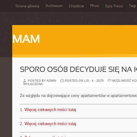
Archiwum
Pfron
Tagi
Strona główna
Chodźcie
Spis Treści
MAM
SPORO OSÓB DECYDUJE SIĘ NA
POSTED BY ADMIN
POSTED ON LIS - 4 - 2025
MOŻLIWOŚĆ K
WYŁĄCZONA
Ze względu na dojrzewające ceny apartamentów w apartamentow
1.
Więcej ciekawych treści tutaj
2.
Więcej ciekawych treści tutaj