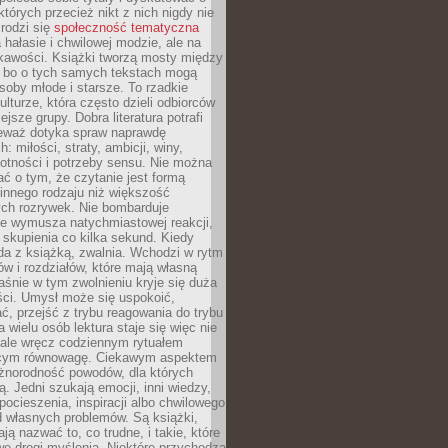
których przecież nikt z nich nigdy nie
 rodzi się
społeczność tematyczna
a hałasie i chwilowej modzie, ale na
ekawości. Książki tworzą mosty między
, bo o tych samych tekstach mogą
oby młode i starsze. To rzadkie
ulturze, która często dzieli odbiorców
jsze grupy. Dobra literatura potrafi
ieważ dotyka spraw naprawdę
: miłości, straty, ambicji, winy,
otności i potrzeby sensu. Nie można
ć o tym, że czytanie jest formą
innego rodzaju niż większość
ch rozrywek. Nie bombarduje
ie wymusza natychmiastowej reakcji,
 skupienia co kilka sekund. Kiedy
da z książką, zwalnia. Wchodzi w rytm
ów i rozdziałów, które mają własną
łaśnie w tym zwolnieniu kryje się duża
ści. Umysł może się uspokoić,
, przejść z trybu reagowania do trybu
a wielu osób lektura staje się więc nie
 ale wręcz codziennym rytuałem
ącym równowagę. Ciekawym aspektem
óżnorodność powodów, dla których
ją. Jedni szukają emocji, inni wiedzy,
 pocieszenia, inspiracji albo chwilowego
d własnych problemów. Są książki,
ją nazwać to, co trudne, i takie, które
we drogi myślenia. Niektóre przychodzą