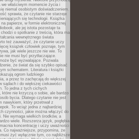
a we właściwym momencie życia i
 się niemal osobistym doświadczeniem.
ość sprawia, że czytanie nie starzeje
eniających się technologii. Książka
 na papierze, w formie elektronicznej
iobook, ale jej istota pozostaje ta
chodzi o spotkanie z treścią, która ma
tałcania wewnętrznego świata
rto też zauważyć, że czytanie uczy
ięcej książek człowiek poznaje, tym
rywa, jak wiele jeszcze nie wie. To
e nie musi być przytłaczające.
 może być wyzwalające. Pozwala
dzenie, że świat da się szybko opisać
ym schematem. Literatura i książki
pokazują ogrom ludzkiego
a, a przez to zachęcają do większej
w sądach i do większej ciekawości
. To jedna z tych cichych
, które nie krzyczą o sobie, ale bardzo
osób bycia. Dlatego czytanie nie jest
 nawykiem, który przetrwał z
epok. To wciąż jedna z najbardziej
ch czynności, jakie można włączyć do
. Nie wymaga wielkich środków, a
bardzo wiele. Rozszerza język, pogłębia
zmacnia koncentrację i uczy uważności
a. Co najważniejsze, przypomina, że
 musi żyć wyłącznie tym, co najbliższe