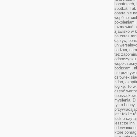
bohaterach, 
spotkał. Tak
oparta nie n
wspólnej ci
pokoleniami
rozmawiać os
zjawisko w k
na coraz mnie
łączyć, pon
uniwersalnych
nadziei, sam
też zapomina
odpoczynku 
współczesny
bodźcami, n
nie przerywa
człowiek sia
zdań, akapit
logikę. To w
część warto
uporządkować
myślenia. Dl
tylko hobby,
przywracaj
jest także r
ludzie czyta
jeszcze inni
oderwania o
które pomaga
otwierają no