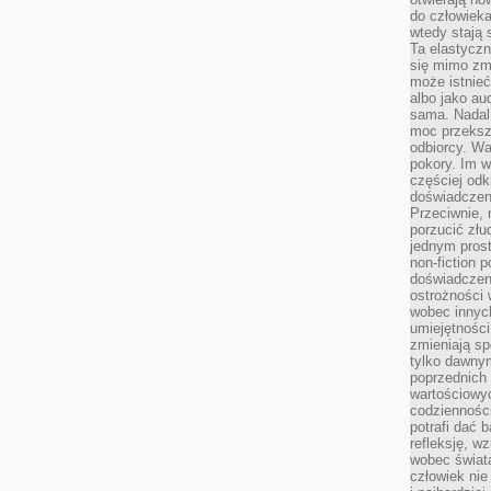
do człowiek
wtedy stają
Ta elastyczn
się mimo zmi
może istnieć
albo jako aud
sama. Nadal 
moc przeksz
odbiorcy. Wa
pokory. Im w
częściej odk
doświadczeni
Przeciwnie,
porzucić złu
jednym prost
non-fiction 
doświadczeni
ostrożności 
wobec innych
umiejętności
zmieniają sp
tylko dawnym
poprzednich 
wartościowy
codzienności
potrafi dać 
refleksję, w
wobec świat
człowiek nie