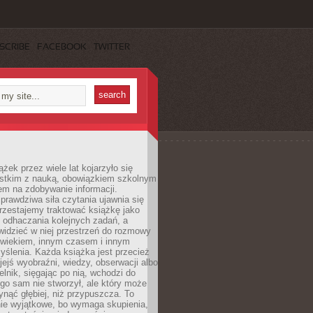
SCRIBE
FACEBOOK
TWITTER
ążek przez wiele lat kojarzyło się
stkim z nauką, obowiązkiem szkolnym
em na zdobywanie informacji.
rawdziwa siła czytania ujawnia się
rzestajemy traktować książkę jako
 odhaczania kolejnych zadań, a
idzieć w niej przestrzeń do rozmowy
owiekiem, innym czasem i innym
ślenia. Każda książka jest przecież
ejś wyobraźni, wiedzy, obserwacji albo
elnik, sięgając po nią, wchodzi do
ego sam nie stworzył, ale który może
ynąć głębiej, niż przypuszcza. To
ie wyjątkowe, bo wymaga skupienia,