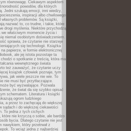
ącym równowagę. Ciekawym aspektem
óżnorodność powodów, dla których
ją. Jedni szukają emocji, inni wiedzy,
 pocieszenia, inspiracji albo chwilowego
d własnych problemów. Są książki,
ją nazwać to, co trudne, i takie, które
we drogi myślenia. Niektóre przychodzą
a we właściwym momencie życia i
 się niemal osobistym doświadczeniem.
ość sprawia, że czytanie nie starzeje
eniających się technologii. Książka
 na papierze, w formie elektronicznej
iobook, ale jej istota pozostaje ta
chodzi o spotkanie z treścią, która ma
tałcania wewnętrznego świata
rto też zauważyć, że czytanie uczy
ięcej książek człowiek poznaje, tym
rywa, jak wiele jeszcze nie wie. To
e nie musi być przytłaczające.
 może być wyzwalające. Pozwala
dzenie, że świat da się szybko opisać
ym schematem. Literatura i książki
pokazują ogrom ludzkiego
a, a przez to zachęcają do większej
w sądach i do większej ciekawości
. To jedna z tych cichych
, które nie krzyczą o sobie, ale bardzo
osób bycia. Dlatego czytanie nie jest
 nawykiem, który przetrwał z
epok. To wciąż jedna z najbardziej