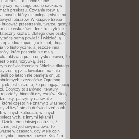
i otwartości, a jednocześnie
się czymś, czego trudno szukać w
mach przekazu. Czytanie rozwija
 sposób, który nie polega jedynie na
otowych obrazów. W książce trzeba
 budować przestrzenie, twarze, gesty i
tor daje wskazówki, lecz to czytelnik
tateczny kształt. Dlatego dwie osoby
tać tę samą powieść i widzieć ją
czej. Jedna zapamięta klimat, druga
cia tło historyczne, a jeszcze inna
góły, które pozornie nie mają
Taka aktywna praca umysłu sprawia, że
jest bierną rozrywką. Jest
nym doświadczeniem. Właśnie dlatego
tury zostają z człowiekiem na całe
jeśli po latach nie pamięta on już
fabularnych szczegółów. Ogromną
iążek jest także to, że pomagają lepiej
zi. Dotyczy to zarówno literatury
i reportaży, biografii czy esejów. Kiedy
ze losy, patrzymy na świat z
 której często nie znamy z własnego
my zbliżyć się do doświadczeń osób
 w innych kulturach, w innych
ołecznych, z innymi lękami i
. Dzięki temu łatwiej dostrzec, że
ć nie jest jednowymiarowa. To
ważne w czasach, gdy wiele opinii
ę szybko i powierzchownie. Książka