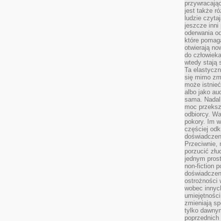
przywracaj
jest także r
ludzie czyta
jeszcze inni
oderwania o
które pomaga
otwierają no
do człowiek
wtedy stają
Ta elastyczn
się mimo zmi
może istnieć
albo jako aud
sama. Nadal 
moc przeksz
odbiorcy. Wa
pokory. Im w
częściej odk
doświadczeni
Przeciwnie,
porzucić złu
jednym prost
non-fiction 
doświadczeni
ostrożności 
wobec innych
umiejętności
zmieniają sp
tylko dawnym
poprzednich 