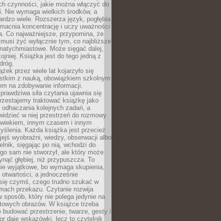
ch czynności, jakie można włączyć do
. Nie wymaga wielkich środków, a
bardzo wiele. Rozszerza język, pogłębia
zmacnia koncentrację i uczy uważności
a. Co najważniejsze, przypomina, że
 musi żyć wyłącznie tym, co najbliższe
j natychmiastowe. Może sięgać dalej,
kojniej. Książka jest do tego jedną z
dróg.
ążek przez wiele lat kojarzyło się
stkim z nauką, obowiązkiem szkolnym
em na zdobywanie informacji.
rawdziwa siła czytania ujawnia się
rzestajemy traktować książkę jako
 odhaczania kolejnych zadań, a
idzieć w niej przestrzeń do rozmowy
owiekiem, innym czasem i innym
ślenia. Każda książka jest przecież
ejś wyobraźni, wiedzy, obserwacji albo
elnik, sięgając po nią, wchodzi do
ego sam nie stworzył, ale który może
ynąć głębiej, niż przypuszcza. To
ie wyjątkowe, bo wymaga skupienia,
i otwartości, a jednocześnie
się czymś, czego trudno szukać w
mach przekazu. Czytanie rozwija
 sposób, który nie polega jedynie na
otowych obrazów. W książce trzeba
 budować przestrzenie, twarze, gesty i
tor daje wskazówki, lecz to czytelnik