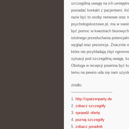
szczególną uwagę na ich umiejętn
posiadać kontakt z pacjentami, k
razie być to osoby nerwowe oraz 
psychologskorzewo.pl, ma w swoim
być pomoc w kwestiach biurowych
istotnego przesłuchania potencjal
wygląd oraz prezencja. Znacznie 
które nie przykładają zbyt ogromn
sytuacji pod szczególną uwagę, ka
Obsługa w recepcji powinna być ku
temu na pewno uda się nam uzysk
źródło:
———————————
1.
http://spatzenparty.de
2.
zobacz szczegóły
3.
sprawdź ofertę
4.
poznaj szczegóły
5.
zobacz poradnik