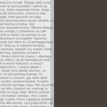
tateczny kształt. Dlatego dwie osoby
tać tę samą powieść i widzieć ją
czej. Jedna zapamięta klimat, druga
cia tło historyczne, a jeszcze inna
góły, które pozornie nie mają
Taka aktywna praca umysłu sprawia, że
jest bierną rozrywką. Jest
nym doświadczeniem. Właśnie dlatego
tury zostają z człowiekiem na całe
jeśli po latach nie pamięta on już
fabularnych szczegółów. Ogromną
iążek jest także to, że pomagają lepiej
zi. Dotyczy to zarówno literatury
i reportaży, biografii czy esejów. Kiedy
ze losy, patrzymy na świat z
 której często nie znamy z własnego
my zbliżyć się do doświadczeń osób
 w innych kulturach, w innych
ołecznych, z innymi lękami i
. Dzięki temu łatwiej dostrzec, że
ć nie jest jednowymiarowa. To
ważne w czasach, gdy wiele opinii
ę szybko i powierzchownie. Książka
ozumienie wymaga czasu. Nie wszystko
ć po kilku zdaniach ani zamknąć w
iale na rację i błąd. Wokół czytania
ż coś bardzo cennego, choć często
go. Ludzie, którzy sięgają po podobne
orów albo tematy, zaczynają dzielić się
polecać sobie tytuły i dyskutować o