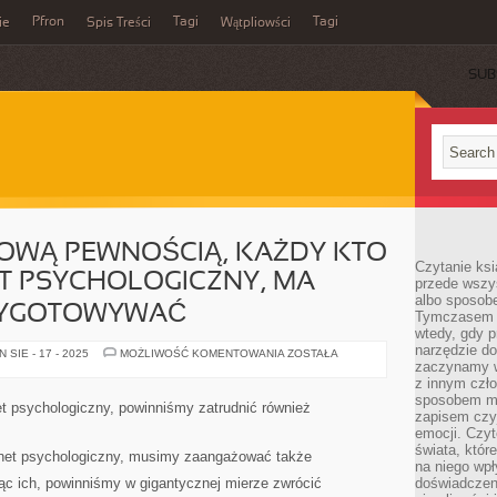
Pfron
Tagi
Tagi
ie
Spis Treści
Wątpliowści
SUB
TOWĄ PEWNOŚCIĄ, KAŻDY KTO
Czytanie ksi
T PSYCHOLOGICZNY, MA
przede wszy
albo sposob
ZYGOTOWYWAĆ
Tymczasem p
wtedy, gdy p
narzędzie do
ZE
SIE - 17 - 2025
MOŻLIWOŚĆ KOMENTOWANIA
ZOSTAŁA
STU
zaczynamy w
PROCENTOWĄ
z innym czł
PEWNOŚCIĄ,
sposobem my
KAŻDY
t psychologiczny, powinniśmy zatrudnić również
KTO
zapisem czyj
ZWIEDZA
emocji. Czyt
GABINET
świata, któr
PSYCHOLOGICZNY,
inet psychologiczny, musimy zaangażować także
MA
na niego wpł
OBOWIĄZEK
c ich, powinniśmy w gigantycznej mierze zwrócić
doświadczen
PRZYGOTOWYWAĆ