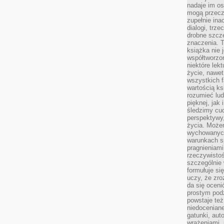
nadaje im os
mogą przeczy
zupełnie ina
dialogi, trze
drobne szcze
znaczenia. 
książka nie 
współtworzo
niektóre lek
życie, nawet 
wszystkich 
wartością ks
rozumieć lud
pięknej, jak 
śledzimy cud
perspektywy,
życia. Może
wychowanych
warunkach sp
pragnieniami
rzeczywistoś
szczególnie 
formułuje si
uczy, że zr
da się oceni
prostym podz
powstaje te
niedoceniane
gatunki, aut
wrażeniami, 