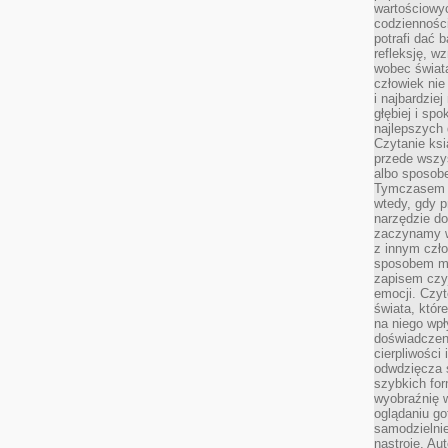
wartościowy
codzienności
potrafi dać 
refleksję, w
wobec świat
człowiek nie
i najbardzie
głębiej i spo
najlepszych 
Czytanie ksi
przede wszy
albo sposob
Tymczasem p
wtedy, gdy p
narzędzie do
zaczynamy w
z innym czł
sposobem my
zapisem czyj
emocji. Czyt
świata, któr
na niego wpł
doświadczen
cierpliwości 
odwdzięcza 
szybkich for
wyobraźnię w
oglądaniu g
samodzielnie
nastroje. Au