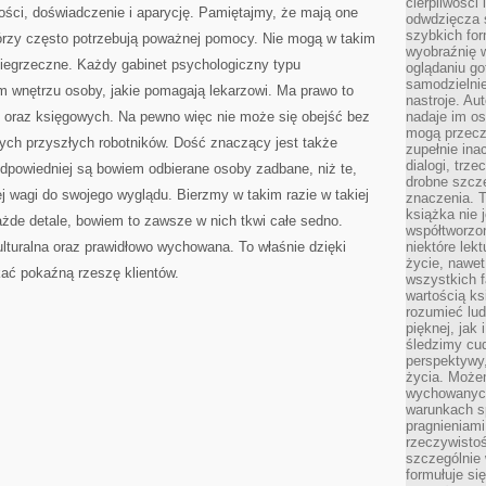
cierpliwości 
ości, doświadczenie i aparycję. Pamiętajmy, że mają one
odwdzięcza 
szybkich for
tórzy często potrzebują poważnej pomocy. Nie mogą w takim
wyobraźnię w
niegrzeczne. Każdy gabinet psychologiczny typu
oglądaniu g
samodzielnie
 wnętrzu osoby, jakie pomagają lekarzowi. Ma prawo to
nastroje. Au
 oraz księgowych. Na pewno więc nie może się obejść bez
nadaje im os
mogą przeczy
nych przyszłych robotników. Dość znaczący jest także
zupełnie ina
dialogi, trze
odpowiedniej są bowiem odbierane osoby zadbane, niż te,
drobne szcze
ej wagi do swojego wyglądu. Bierzmy w takim razie w takiej
znaczenia. 
książka nie 
żde detale, bowiem to zawsze w nich tkwi całe sedno.
współtworzo
lturalna oraz prawidłowo wychowana. To właśnie dzięki
niektóre lek
życie, nawet 
ać pokaźną rzeszę klientów.
wszystkich 
wartością ks
rozumieć lud
pięknej, jak 
śledzimy cud
perspektywy,
życia. Może
wychowanych
warunkach sp
pragnieniami
rzeczywistoś
szczególnie 
formułuje si