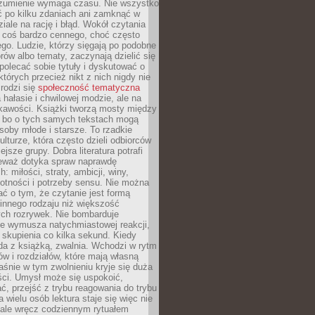
ozumienie wymaga czasu. Nie wszystko
ć po kilku zdaniach ani zamknąć w
iale na rację i błąd. Wokół czytania
ż coś bardzo cennego, choć często
go. Ludzie, którzy sięgają po podobne
orów albo tematy, zaczynają dzielić się
polecać sobie tytuły i dyskutować o
których przecież nikt z nich nigdy nie
 rodzi się
społeczność tematyczna
a hałasie i chwilowej modzie, ale na
ekawości. Książki tworzą mosty między
, bo o tych samych tekstach mogą
oby młode i starsze. To rzadkie
ulturze, która często dzieli odbiorców
jsze grupy. Dobra literatura potrafi
ieważ dotyka spraw naprawdę
: miłości, straty, ambicji, winy,
otności i potrzeby sensu. Nie można
ć o tym, że czytanie jest formą
innego rodzaju niż większość
ch rozrywek. Nie bombarduje
ie wymusza natychmiastowej reakcji,
 skupienia co kilka sekund. Kiedy
da z książką, zwalnia. Wchodzi w rytm
ów i rozdziałów, które mają własną
łaśnie w tym zwolnieniu kryje się duża
ści. Umysł może się uspokoić,
, przejść z trybu reagowania do trybu
a wielu osób lektura staje się więc nie
 ale wręcz codziennym rytuałem