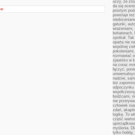
uczy, że zr
da się oceni
NE
prostym podz
powstaje te
niedoceniane
gatunki, aut
wrażeniami, 
bohaterach, 
spotkał. Tak
oparta nie n
wspólnej ci
pokoleniami
rozmawiać os
zjawisko w k
na coraz mnie
łączyć, pon
uniwersalnych
nadziei, sam
też zapomina
odpoczynku 
współczesny
bodźcami, n
nie przerywa
człowiek sia
zdań, akapit
logikę. To w
część warto
uporządkować
myślenia. Dl
tylko hobby,