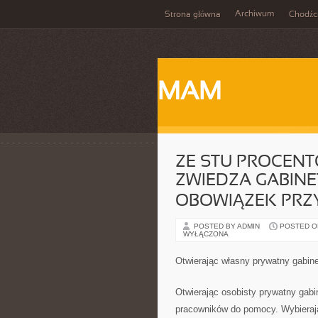
Archiwum
Strona główna
Chodźc
MAM
ZE STU PROCEN
ZWIEDZA GABINE
OBOWIĄZEK PR
POSTED BY ADMIN
POSTED ON 
WYŁĄCZONA
Otwierając własny prywatny gabine
Otwierając osobisty prywatny gab
pracowników do pomocy. Wybierają