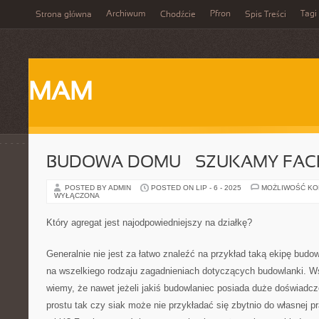
Archiwum
Pfron
Tagi
Strona główna
Chodźcie
Spis Treści
MAM
BUDOWA DOMU – SZUKAMY F
POSTED BY ADMIN
POSTED ON LIP - 6 - 2025
MOŻLIWOŚĆ K
WYŁĄCZONA
Który agregat jest najodpowiedniejszy na działkę?
Generalnie nie jest za łatwo znaleźć na przykład taką ekipę budow
na wszelkiego rodzaju zagadnieniach dotyczących budowlanki. 
wiemy, że nawet jeżeli jakiś budowlaniec posiada duże doświadcz
prostu tak czy siak może nie przykładać się zbytnio do własnej p