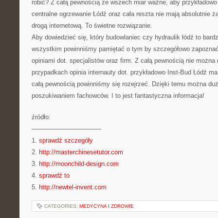
robić? Z całą pewnością ze wszech miar ważne, aby przykładowo s
centralne ogrzewanie Łódź oraz cała reszta nie mają absolutnie 
drogą internetową. To świetne rozwiązanie.
Aby dowiedzieć się, który budowlaniec czy hydraulik łódź to bard
wszystkim powinniśmy pamiętać o tym by szczegółowo zapoznać 
opiniami dot. specjalistów oraz firm. Z całą pewnością nie możn
przypadkach opinia internauty dot. przykładowo Inst-Bud Łódź ma 
całą pewnością powinniśmy się rozejrzeć. Dzięki temu można dużo
poszukiwaniem fachowców. I to jest fantastyczna informacja!
źródło:
———————————
1.
sprawdź szczegóły
2.
http://masterchinesetutor.com
3.
http://moonchild-design.com
4.
sprawdź to
5.
http://newtel-invent.com
CATEGORIES:
MEDYCYNA I ZDROWIE