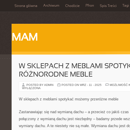
Archiwum
Pfron
Tagi
Strona główna
Chodźcie
Spis Treści
MAM
W SKLEPACH Z MEBLAMI SPOT
RÓŻNORODNE MEBLE
POSTED BY ADMIN
POSTED ON WRZ - 11 - 2025
MOŻLIWOŚĆ 
WYŁĄCZONA
W sklepach z meblami spotykać możemy przeróżne meble
Zastanawiając się nad wymianą dachu – a przecież co jakiś czas 
połączony z wymianą dachu jest niezbędny – badamy przede wszy
wymiany dachu. A te niestety nie są małe. Wymiana dachu jest d