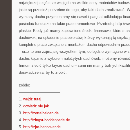
największej części ze względu na wielkie ceny materiałów budow
jakie są przecież potrzebne do tego, aby taki dach zrealizować. 
wymiany dachu przymierzamy się nawet i parę lat odkładając fin
posiadać fundusze na takie prace remontowe. Przetestuj http://ww
plaskie. Kiedy już mamy zapewnione środki finansowe, które sta
dachówek, na opłacenie pracobiorców, którzy wykonają tą ciężką
kompletne prace związane z montażem dachu odpowiednim praco
– oraz to one zajmą się wszystkim tym, co będzie wymagane w 
dachu, łącznie z wyborem należytych dachówek, możemy również
firmom zlecić tylko krycie dachu – sami nie mamy trafnych kwalifi
doświadczenia, by to zrobić.
źródło:
———————————
1.
wejdź tutaj
2.
dowiedz się jak
3.
http://zettelhelden.de
4.
http://zingst-boddenperle.de
5.
http://zjm-hannover.de